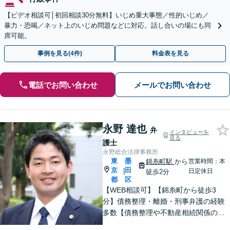
【ビデオ相談可│初回相談30分無料】いじめ重大事態／性的いじめ／
暴力・恐喝／ネット上のいじめ問題などに対応。話し合いの場にも同
席可能。
事例を見る(4件)
料金表を見る
電話でお問い合わせ
メールでお問い合わせ
永野 達也
弁
インタビューを
見る
護士
永野総合法律事務所
東
墨
錦糸町駅
から
営業時間：本
京
田
|
日定休日
徒歩2分
都
区
【WEB相談可】【錦糸町から徒歩3
分】債務整理・離婚・刑事弁護の経験
多数【債務整理や不動産相続関係の著
書執筆経験あり】まずはお気軽にご相