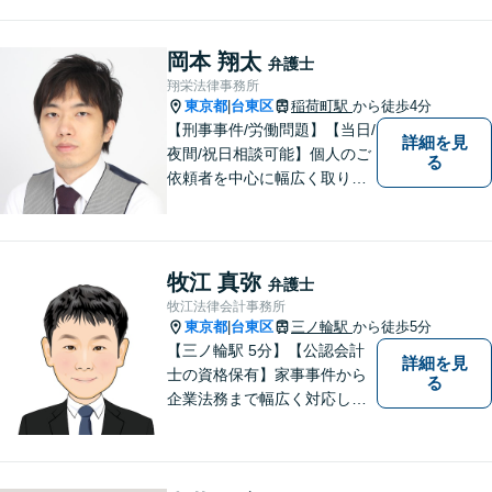
のお悩みに寄り添い、最良の結果を追
求します。
岡本 翔太
弁護士
翔栄法律事務所
東京都
台東区
稲荷町駅
から徒歩4分
|
【刑事事件/労働問題】【当日/
詳細を見
夜間/祝日相談可能】個人のご
る
依頼者を中心に幅広く取り扱
ってきました。最善の解決方
法を一緒に考えさせて頂きま
す。
牧江 真弥
弁護士
牧江法律会計事務所
東京都
台東区
三ノ輪駅
から徒歩5分
|
【三ノ輪駅 5分】【公認会計
詳細を見
士の資格保有】家事事件から
る
企業法務まで幅広く対応して
います。弁護士資格の他に公
認会計士の資格も取得してい
るため、財務・法務の両側面