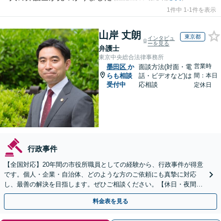
1件中 1-1件を表示
山岸 丈朗
東京都
インタビュ
ーを見る
弁護士
東京中央総合法律事務所
営業時
墨田区
か
面談方法(対面・電
らも相談
話・ビデオなど)は
間：本日
受付中
応相談
定休日
行政事件
【全国対応】20年間の市役所職員としての経験から、行政事件が得意
です。個人・企業・自治体、どのような方のご依頼にも真摯に対応
し、最善の解決を目指します。ぜひご相談ください。【休日・夜間相
談可】【ビデオ面談可】【銀座駅1分】
料金表を見る