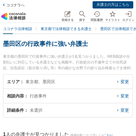
弁護士の方はこちら
ココナラへ
投稿する
探す
閲覧履歴
マイリスト
ログイン
ココナラ法律相談
東京都で法律相談できる弁護士
墨田区で法律相談で
墨田区の行政事件に強い弁護士
東京都の墨田区で行政事件に強い弁護士が1名見つかりました。WEB面談や分
割払いに対応している弁護士なども掲載中。行政処分の不服申立てや住民訴
訟、抗告訴訟（処分取り消し等）等の細かな分野での絞り込み検索もでき便利
です。特に永野総合法律事務所の永野 達也弁護士のプロフィール情報や弁護士
費用、強みなどが注目されています。『墨田区で土日や夜間に発生した行政事
エリア
東京都、墨田区
変更
件のトラブルを今すぐに弁護士に相談したい』『行政事件のトラブル解決の実
績豊富な近くの弁護士を検索したい』『初回相談無料で行政事件を法律相談で
相談内容
行政事件
変更
きる墨田区内の弁護士に相談予約したい』などでお困りの相談者さんにおすす
めです。
詳細条件
未選択
変更
1
人の弁護士が見つかりました
(検索結果について詳しくは
こちら
)