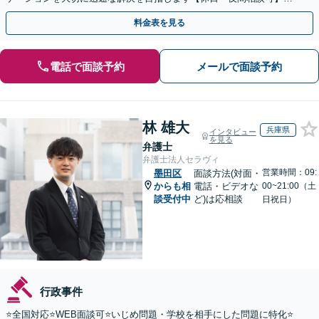
【初回相談無料】【Zoomなどのオンライン面談可】
料金表を見る
電話で面談予約
メールで面談予約
林 雄大
兵庫県
インタビュー
を見る
弁護士
弁護士法人セラヴィ
営業時間：09:
墨田区
面談方法(対面・
からも相
電話・ビデオな
00~21:00（土
談受付中
ど)は応相談
日祝日）
行政事件
⭐️全国対応⭐️WEB面談可⭐️いじめ問題・学校を相手にした問題に特化⭐️