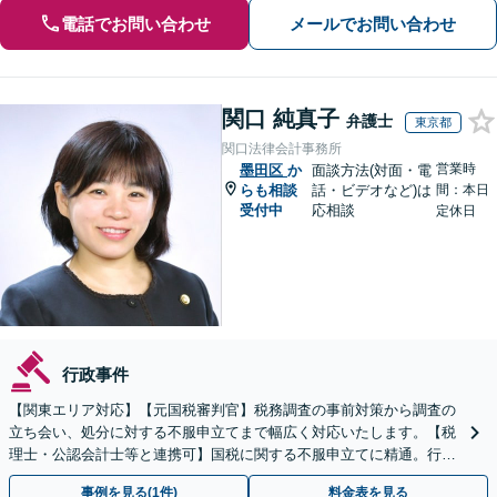
電話でお問い合わせ
メールでお問い合わせ
関口 純真子
弁護士
東京都
関口法律会計事務所
営業時
墨田区
か
面談方法(対面・電
らも相談
話・ビデオなど)は
間：本日
受付中
応相談
定休日
行政事件
【関東エリア対応】【元国税審判官】税務調査の事前対策から調査の
立ち会い、処分に対する不服申立てまで幅広く対応いたします。【税
理士・公認会計士等と連携可】国税に関する不服申立てに精通。行政
側の知見を活かしたサポートいたします
事例を見る(1件)
料金表を見る