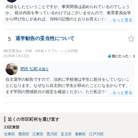
示談をしたということですが、事実関係は認められているのでしょう
か。 処分内容を争っているわけではございませんので、教育委員会等
から呼び出しがあれば、当時の記憶のとおりお答えいただくことにな
るかと思います。
5
退学勧告の妥当性について
#教育委員会・学校
#学校トラブル・いじめ問題
2026年7月13日
役にたった
1
肥田 弘昭
弁護士
自主退学の勧告ですので、法的に学校側は学生に処分をしていないこ
とになります。なぜなら自主的に学生が辞めたことになるからです。
まず学則の懲戒処分の規定を確認ください。ただ私立中学ですので裁
量が大きいです。争う場合は、正式に処分をして貰い対応することに
なるかと思います。その中で、懲戒処分として退学処分を上記事情か
ら出すかどうかです。ご参考にしてください。子供の権利委員会は各
弁護士会にありますので相談するのも良いかと思います。
近くの市区町村を選び直す
23区東部
台東区
墨田区
江東区
荒川区
足立区
葛飾区
江戸川区