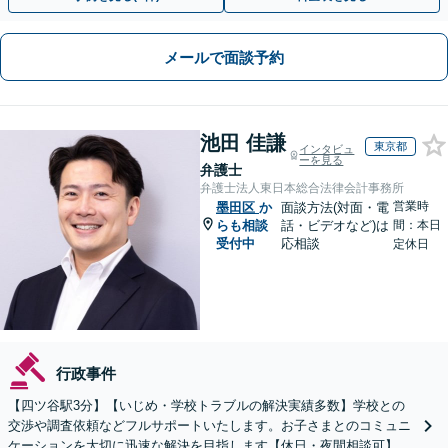
メールで面談予約
池田 佳謙
東京都
インタビュ
ーを見る
弁護士
弁護士法人東日本総合法律会計事務所
営業時
墨田区
か
面談方法(対面・電
らも相談
話・ビデオなど)は
間：本日
受付中
応相談
定休日
行政事件
【四ツ谷駅3分】【いじめ・学校トラブルの解決実績多数】学校との
交渉や調査依頼などフルサポートいたします。お子さまとのコミュニ
ケーションを大切に迅速な解決を目指します【休日・夜間相談可】