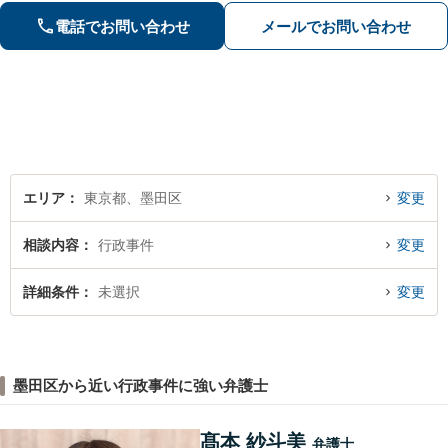
談ください【LINEで連絡可】【夜間・
電話でお問い合わせ
メールでお問い合わせ
休日面談可】【完全個室】【法テラス
利用可】
エリア
東京都、墨田区
変更
相談内容
行政事件
変更
詳細条件
未選択
変更
墨田区から近い行政事件に強い弁護士
髙本 紗斗美
弁護士