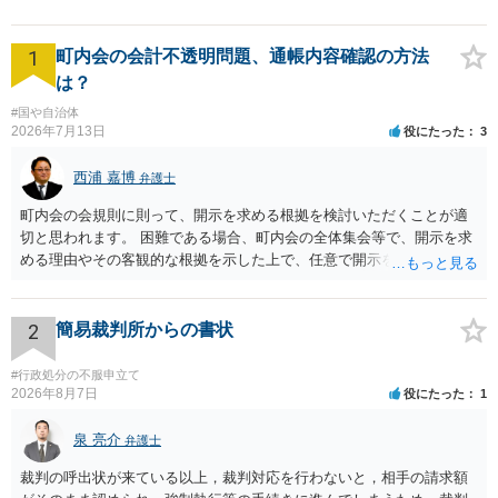
【粘り強い交渉が強み】
1
町内会の会計不透明問題、通帳内容確認の方法
は？
#国や自治体
2026年7月13日
役にたった
3
西浦 嘉博
弁護士
町内会の会規則に則って、開示を求める根拠を検討いただくことが適
切と思われます。 困難である場合、町内会の全体集会等で、開示を求
める理由やその客観的な根拠を示した上で、任意で開示を求めること
が考えられます。 より詳細についてお聞きになりたい場合、最寄りの
法律事務所での相談を検討ください。
2
簡易裁判所からの書状
#行政処分の不服申立て
2026年8月7日
役にたった
1
泉 亮介
弁護士
裁判の呼出状が来ている以上，裁判対応を行わないと，相手の請求額