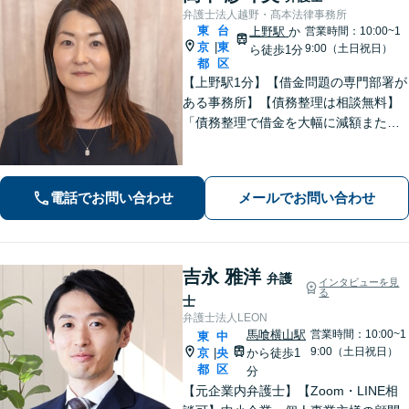
弁護士法人越野・髙本法律事務所
東
台
上野駅
か
営業時間：10:00~1
京
東
|
9:00（土日祝日）
ら徒歩1分
都
区
【上野駅1分】【借金問題の専門部署が
ある事務所】【債務整理は相談無料】
「債務整理で借金を大幅に減額または
免除」相談者さまにとってベストな債
務整理をご提案！「交通事故：依頼者
さまに代わって全力で交渉し、賠償金
電話でお問い合わせ
メールでお問い合わせ
アップを目指します！」【休日・夜間
相談可】
吉永 雅洋
弁護
インタビューを見
る
士
弁護士法人LEON
馬喰横山駅
営業時間：10:00~1
東
中
9:00（土日祝日）
京
央
から徒歩1
|
都
区
分
【元企業内弁護士】【Zoom・LINE相