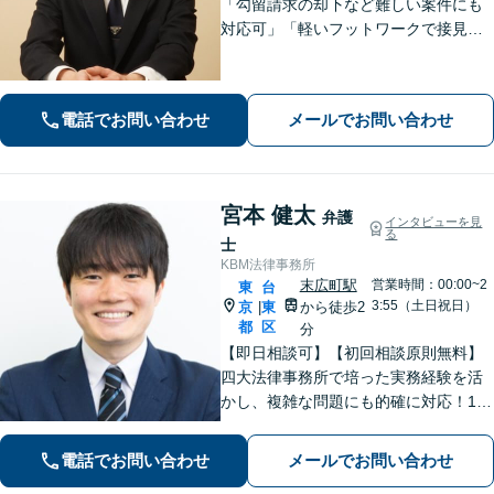
「勾留請求の却下など難しい案件にも
対応可」「軽いフットワークで接見へ
駆けつける」「行政に勤めていた経験
のある弁護士／許認可などの手続に精
通」軽いフットワークで急なご依頼に
電話でお問い合わせ
メールでお問い合わせ
も柔軟に対応【休日・夜間相談可】
宮本 健太
弁護
インタビューを見
る
士
KBM法律事務所
末広町駅
営業時間：00:00~2
東
台
3:55（土日祝日）
京
東
から徒歩2
|
都
区
分
【即日相談可】【初回相談原則無料】
四大法律事務所で培った実務経験を活
かし、複雑な問題にも的確に対応！1日
以内のレスポンス！不動産・建築案
件、労働問題、インターネット問題、
電話でお問い合わせ
メールでお問い合わせ
訴訟・紛争案件などに多数対応。 皆様