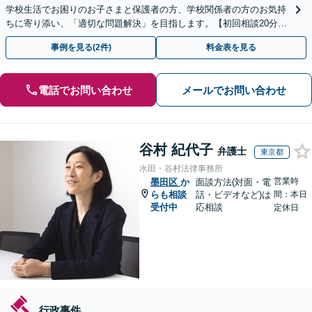
学校生活でお困りのお子さまと保護者の方、学校関係者の方のお気持
ちに寄り添い、「適切な問題解決」を目指します。【初回相談20分無
料】
事例を見る(2件)
料金表を見る
電話でお問い合わせ
メールでお問い合わせ
谷村 紀代子
弁護士
東京都
水田・谷村法律事務所
営業時
墨田区
か
面談方法(対面・電
らも相談
話・ビデオなど)は
間：本日
受付中
応相談
定休日
行政事件