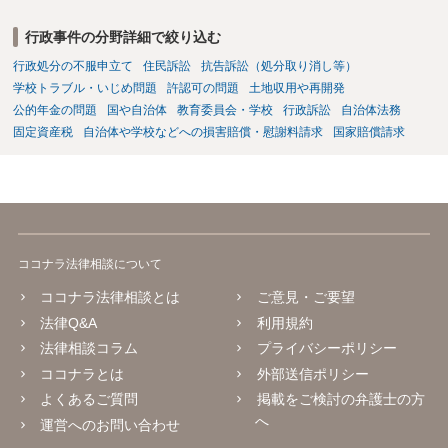
行政事件の分野詳細で絞り込む
行政処分の不服申立て
住民訴訟
抗告訴訟（処分取り消し等）
学校トラブル・いじめ問題
許認可の問題
土地収用や再開発
公的年金の問題
国や自治体
教育委員会・学校
行政訴訟
自治体法務
固定資産税
自治体や学校などへの損害賠償・慰謝料請求
国家賠償請求
ココナラ法律相談について
ココナラ法律相談とは
ご意見・ご要望
法律Q&A
利用規約
法律相談コラム
プライバシーポリシー
ココナラとは
外部送信ポリシー
よくあるご質問
掲載をご検討の弁護士の方
へ
運営へのお問い合わせ