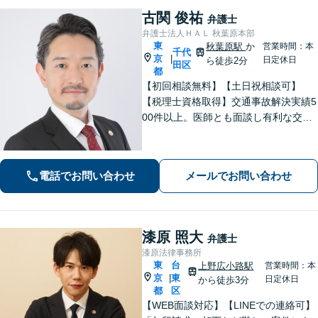
古関 俊祐
弁護士
弁護士法人ＨＡＬ 秋葉原本部
東
秋葉原駅
か
営業時間：本
千代
京
|
日定休日
ら徒歩2分
田区
都
【初回相談無料】【土日祝相談可】
【税理士資格取得】交通事故解決実績5
00件以上。医師とも面談し有利な交渉
を進めます。住宅やローンがある場合
の財産分与のノウハウ多数。相続時の
税金対策もお任せください。【夫婦カ
電話でお問い合わせ
メールでお問い合わせ
ウンセラー常駐】
漆原 照大
弁護士
漆原法律事務所
東
台
上野広小路駅
営業時間：本
京
東
|
日定休日
から徒歩3分
都
区
【WEB面談対応】【LINEでの連絡可】