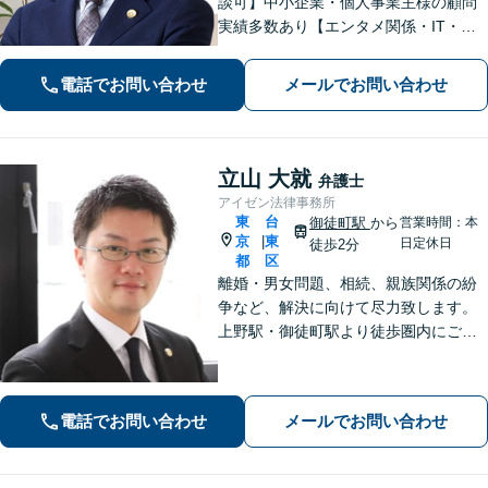
談可】中小企業・個人事業主様の顧問
実績多数あり【エンタメ関係・IT・知
的財産権に精通】ネットの誹謗中傷／
著作権侵害などは早期相談を！信頼関
電話でお問い合わせ
メールでお問い合わせ
係を大切に、迅速かつ誠実に対応【初
回相談30分無料│柔軟な費用体系】
立山 大就
弁護士
アイゼン法律事務所
東
台
御徒町駅
から
営業時間：本
京
東
|
日定休日
徒歩2分
都
区
離婚・男女問題、相続、親族関係の紛
争など、解決に向けて尽力致します。
上野駅・御徒町駅より徒歩圏内にござ
います。
電話でお問い合わせ
メールでお問い合わせ