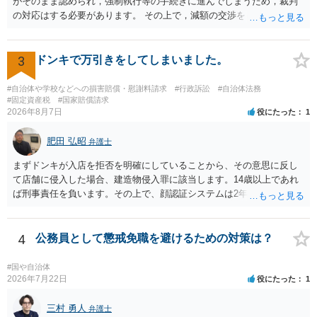
がそのまま認められ，強制執行等の手続きに進んでしまうため，裁判
の対応はする必要があります。 その上で，減額の交渉をしたり，分割
の交渉をしたりした上で，金額や支払方法を決めた上で和解とするこ
ととなるかと思われます。 個別のご相談を希望される場合は，希望す
る弁護士に面談の予約を入れ日程調整の上で面談を行うと良いでしょ
3
ドンキで万引きをしてしまいました。
う。
#自治体や学校などへの損害賠償・慰謝料請求
#行政訴訟
#自治体法務
#固定資産税
#国家賠償請求
2026年8月7日
役にたった
1
肥田 弘昭
弁護士
まずドンキが入店を拒否を明確にしていることから、その意思に反し
て店舗に侵入した場合、建造物侵入罪に該当します。14歳以上であれ
ば刑事責任を負います。その上で、顔認証システムは2年程度で削除さ
れている可能性は高くはありません。発覚した場合の法的リスクが高
いです。そのドンキにどうしても行かないといけない理由は不明です
が、保護者に町田のドンキに連絡をして許可を貰うのが一番安全かと
4
公務員として懲戒免職を避けるための対策は？
思います。ご参考にしてください。
#国や自治体
2026年7月22日
役にたった
1
三村 勇人
弁護士