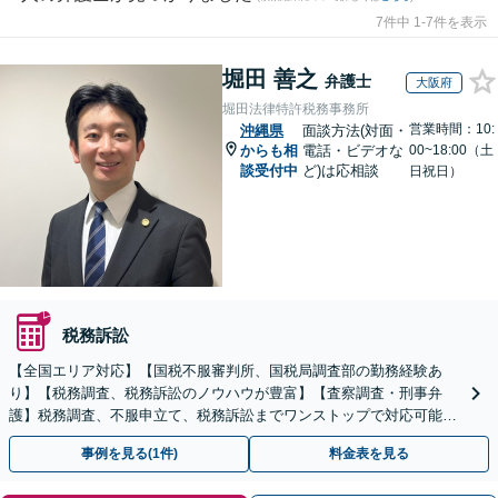
7件中 1-7件を表示
堀田 善之
弁護士
大阪府
堀田法律特許税務事務所
営業時間：10:
沖縄県
面談方法(対面・
からも相
電話・ビデオな
00~18:00（土
談受付中
ど)は応相談
日祝日）
税務訴訟
【全国エリア対応】【国税不服審判所、国税局調査部の勤務経験あ
り】【税務調査、税務訴訟のノウハウが豊富】【査察調査・刑事弁
護】税務調査、不服申立て、税務訴訟までワンストップで対応可能！
事業承継にも対応【休日・夜間相談可】
事例を見る(1件)
料金表を見る