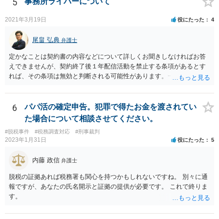
5
事務所ライバーについて
2021年3月19日
役にたった
4
尾畠 弘典
弁護士
定かなことは契約書の内容などについて詳しくお聞きしなければお答
えできませんが、契約終了後１年配信活動を禁止する条項があるとす
れば、その条項は無効と判断される可能性があります。一度実際に弁
護士に相談して、契約書の内容などを確認した上で今後の対応を検討
した方がよろしいかと存じます。
6
パパ活の確定申告。犯罪で得たお金を渡されてい
た場合について相談させてください。
#脱税事件
#税務調査対応
#刑事裁判
2023年1月31日
役にたった
5
内藤 政信
弁護士
脱税の証拠あれば税務署も関心を持つかもしれないですね。 別々に通
報ですが、あなたの氏名開示と証拠の提供が必要です。 これで終りま
す。