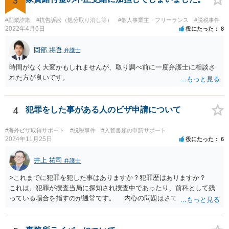
3
#副業詐欺
#抗告訴訟（処分取り消し等）
#個人事業主・フリーランス
#脱税事件
2022年4月6日
役にたった
8
岡部 将吾
弁護士
時間がなく大変かもしれませんが、取り調べ前に一度弁護士に相談さ
れた方が良いです。
4
犯罪をした事がある人のビザ申請について
#海外ビザ取得サポート
#脱税事件
#入管書類の申請サポート
2024年11月25日
役にたった
6
井上 祐司
弁護士
>これまでに犯罪を犯した事はありますか？犯罪歴はありますか？
これは、犯罪が捜査当局に探知され捜査中であったり、前科として残
っている場合を指すのが通常です。 内心の問題はさておき、ご質問
の状況であれば「いいえ」と回答するのがセオリーかと思います。