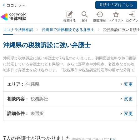
弁護士の方はこちら
ココナラへ
投稿する
探す
閲覧履歴
マイリスト
ログイン
ココナラ法律相談
沖縄県で法律相談できる弁護士
税務訴訟に強い弁護
沖縄県の税務訴訟に強い弁護士
沖縄県で税務訴訟に強い弁護士が7名見つかりました。初回面談無料や休日面談
に対応している弁護士なども掲載中。さらに那覇市や沖縄市、名護市などの地
域条件で弁護士を絞り込めます。『脱税事件や税務調査対応等の細かな分野で
の絞り込み検索もでき便利です。』特に弁護士法人ACLOGOSの真栄里 嘉邦弁
護士やアビリス法律事務所の上間 貞史弁護士、弁護士法人ACLOGOSの伊集 朝
エリア
沖縄県
変更
也弁護士のプロフィール情報や弁護士費用、強みなどが注目されています。
『沖縄県で土日や夜間に発生した税務訴訟のトラブルを今すぐに弁護士に相談
相談内容
税務訴訟
変更
したい』『税務訴訟のトラブル解決の実績豊富な近くの弁護士を検索したい』
『初回相談無料で税務訴訟を法律相談できる沖縄県内の弁護士に相談予約した
い』などでお困りの相談者さんにおすすめです。
詳細条件
未選択
変更
7
人の弁護士が見つかりました
(検索結果について詳しくは
こちら
)