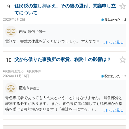
9
住民税の差し押さえ、その後の還付、異議申し立
てについて
2020年5月2日
役にたった
2
内藤 政信
弁護士
電話で、書式の体裁を聞くといいでしょう。 本人でできますね。
10
父から借りた事務所の家賃、税務上の影響は？
#税務調査対応
#脱税事件
2024年11月16日
役にたった
2
匿名A
弁護士
青色専従者であっても大丈夫ということにはなりません。 居住部分と
峻別する必要があります。 また、青色専従者に関しても税務署から指
摘を受ける可能性があります（「生計を一にする」）。