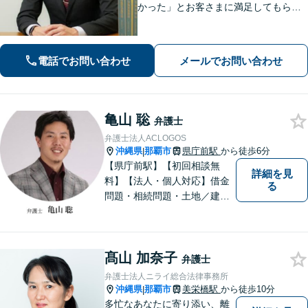
かった」とお客さまに満足してもらう
ことを大切にしています！沖縄にお住
まいの方・中小企業の方を支えるべ
く、丁寧なヒアリングで皆様のお気持
電話でお問い合わせ
メールでお問い合わせ
ちに寄り添います。
亀山 聡
弁護士
弁護士法人ACLOGOS
沖縄県
那覇市
県庁前駅
から徒歩6分
|
【県庁前駅】【初回相談無
詳細を見
料】【法人・個人対応】借金
る
問題・相続問題・土地／建物
／建築紛争・企業法務・事業
承継なら弁護士法人アクロゴ
スにお任せください。
髙山 加奈子
弁護士
弁護士法人ニライ総合法律事務所
沖縄県
那覇市
美栄橋駅
から徒歩10分
|
多忙なあなたに寄り添い、離