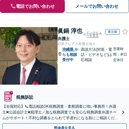
電話でお問い合わせ
メールでお問い合わせ
眞鍋 淳也
東京都
インタビュ
ーを見る
弁護士
日本クレアス弁護士法人
営業時
沖縄県
か
面談方法(対面・電
らも相談
話・ビデオなど)は
間：本日
受付中
応相談
定休日
税務訴訟
【全国対応】📞電話相談OK税務調査・査察調査に強い事務所！弁護
士❌公認会計士❌税理士／急な税務調査でも安心な税務調査弁護チー
ムがサポート！不利な調書をとられて手遅れになる前にご相談くださ
い。
料金表を見る