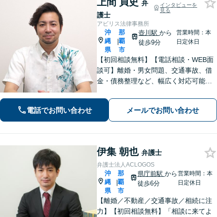
上間 貞史
弁
インタビューを
見る
護士
アビリス法律事務所
沖
那
壺川駅
から
営業時間：本
縄
覇
|
日定休日
徒歩9分
県
市
【初回相談無料】【電話相談・WEB面
談可】離婚・男女問題、交通事故、借
金・債務整理など、幅広く対応可能で
す。地域密着型の法律事務所で、ご相
談しやすい対応体制を整備していま
電話でお問い合わせ
メールでお問い合わせ
す。抱えているお悩みを解決いたしま
すので、お気軽にお問い合わせくださ
い。
伊集 朝也
弁護士
弁護士法人ACLOGOS
沖
那
県庁前駅
から
営業時間：本
縄
覇
|
日定休日
徒歩6分
県
市
【離婚／不動産／交通事故／相続に注
力】【初回相談無料】「相談に来てよ