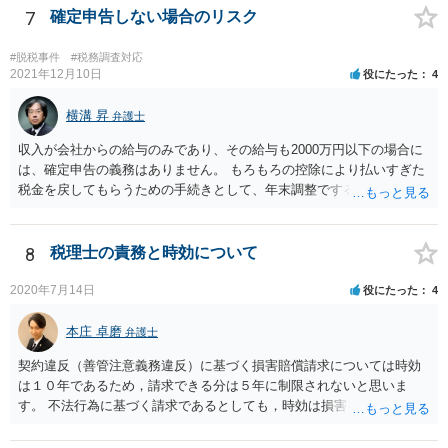
7
確定申告しない場合のリスク
#脱税事件
#税務調査対応
2021年12月10日
役にたった
4
横溝 昇
弁護士
収入が会社からの給与のみであり、その給与も2000万円以下の場合に
は、確定申告の義務はありません。 もろもろの控除により払いすぎた
税金を戻してもらうための手続きとして、年末調整でするのか、確定
申告でするのか、ということになります。 そうではなく、確定申告を
する義務がある場合で確定申告をしなかった場合には、税務署の調査
等があり、本来払うべき税金にプラスして加算税の処分を科される場
8
税理士の責務と時効について
合もあります。 高額なものでもない限り単なる無申告だけでは直ちに
逮捕されないとは思います。
2020年7月14日
役にたった
4
本庄 卓磨
弁護士
契約違反（善管注意義務違反）に基づく損害賠償請求については時効
は１０年であるため，請求できる分は５年に制限されないと思いま
す。 不法行為に基づく請求であるとしても，時効は損害を知ってから
３年です。 金額も大きいとのことですので，弁護士にご相談されるこ
とをお勧めいたします。