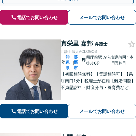
電話でお問い合わせ
メールでお問い合わせ
真栄里 嘉邦
弁護士
弁護士法人ACLOGOS
沖
那
県庁前駅
から
営業時間：本
縄
覇
|
日定休日
徒歩6分
県
市
【初回相談無料】【電話相談可】【県
庁南口1分】税理士が在籍【離婚問題】
不貞慰謝料・財産分与・養育費など。
協議・調停・別居中、どの段階でもご
相談ください【不動産】賃料増額（減
額）・明け渡し請求・立退料増額など
電話でお問い合わせ
メールでお問い合わせ
に対応。交渉から訴訟までお任せくだ
さい。