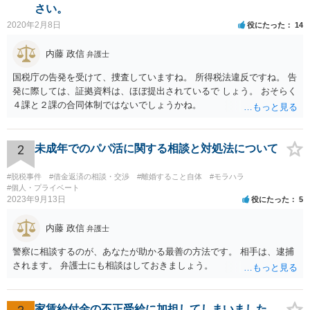
さい。
2020年2月8日
役にたった
14
内藤 政信
弁護士
国税庁の告発を受けて、捜査していますね。 所得税法違反ですね。 告
発に際しては、証拠資料は、ほぼ提出されているで しょう。 おそらく
４課と２課の合同体制ではないでしょうかね。
2
未成年でのパパ活に関する相談と対処法について
#脱税事件
#借金返済の相談・交渉
#離婚すること自体
#モラハラ
#個人・プライベート
2023年9月13日
役にたった
5
内藤 政信
弁護士
警察に相談するのが、あなたが助かる最善の方法です。 相手は、逮捕
されます。 弁護士にも相談はしておきましょう。
家賃給付金の不正受給に加担してしまいました。