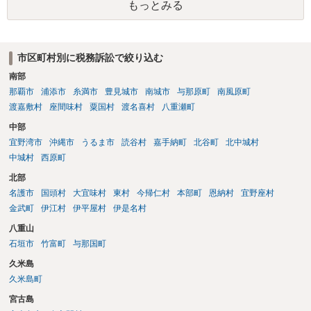
もっとみる
市区町村別に税務訴訟で絞り込む
南部
那覇市
浦添市
糸満市
豊見城市
南城市
与那原町
南風原町
渡嘉敷村
座間味村
粟国村
渡名喜村
八重瀬町
中部
宜野湾市
沖縄市
うるま市
読谷村
嘉手納町
北谷町
北中城村
中城村
西原町
北部
名護市
国頭村
大宜味村
東村
今帰仁村
本部町
恩納村
宜野座村
金武町
伊江村
伊平屋村
伊是名村
八重山
石垣市
竹富町
与那国町
久米島
久米島町
宮古島