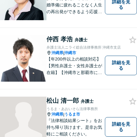
詳細を見
婚準備に疲れることなく人生
る
の再出発ができるよう応援し
ます。
仲西 孝浩
弁護士
弁護士法人ニライ総合法律事務所 沖縄市支店
沖縄県
沖縄市
|
【年200件以上の相談対応】
詳細を見
【男性弁護士・女性弁護士が
る
在籍】【沖縄市と那覇市に事
務所あり】離婚問題、相続問
題、労働雇用、刑事事件、企
業法務など幅広く対応しま
す。「沖縄ならではの習慣」
松山 清一郎
弁護士
を熟知した弁護士が多数在
うるま・あおいそら法律事務所
籍。
沖縄県
うるま市
|
『法律相談結果シート』をお
詳細を見
持ち帰り頂けます。是非お気
る
軽にご相談ください。