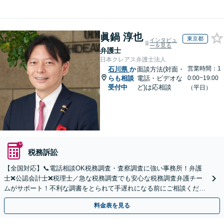
眞鍋 淳也
東京都
インタビュ
ーを見る
弁護士
日本クレアス弁護士法人
営業時間：1
石川県
か
面談方法(対面・
らも相談
電話・ビデオな
0:00~19:00
受付中
ど)は応相談
（平日）
税務訴訟
【全国対応】📞電話相談OK税務調査・査察調査に強い事務所！弁護
士❌公認会計士❌税理士／急な税務調査でも安心な税務調査弁護チー
ムがサポート！不利な調書をとられて手遅れになる前にご相談くださ
い。
料金表を見る