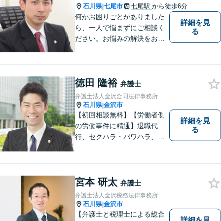
ケースあり」【休日・夜間相
石川県
七尾市
七尾駅
から徒歩6分
|
談可】
何かお困りごとがありました
詳細を見
ら、一人で悩まずにご相談く
る
ださい。お悩みの解決をお手
伝いします。
徳田 隆裕
弁護士
弁護士法人金沢合同法律事務所
石川県
金沢市
|
【初回相談無料】【労働者側
詳細を見
の労働事件に精通】退職代
る
行、セクハラ・パワハラ、労
災、未払い給与請求はお任せ
ください！【弁護士歴10年以
上】離婚問題、不動産トラブ
ルも対応可能【メール相談／
宮本 研太
弁護士
ビデオ面談可】【土曜日も対
弁護士法人金沢税務法律事務所
応】
石川県
金沢市
|
【弁護士と税理士による総合
詳細を見