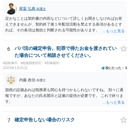
尾畠 弘典
弁護士
定かなことは契約書の内容などについて詳しくお聞きしなければお答
えできませんが、契約終了後１年配信活動を禁止する条項があるとす
れば、その条項は無効と判断される可能性があります。一度実際に弁
護士に相談して、契約書の内容などを確認した上で今後の対応を検討
した方がよろしいかと存じます。
6
パパ活の確定申告。犯罪で得たお金を渡されてい
た場合について相談させてください。
#脱税事件
#税務調査対応
#刑事裁判
2023年1月31日
役にたった
5
内藤 政信
弁護士
脱税の証拠あれば税務署も関心を持つかもしれないですね。 別々に通
報ですが、あなたの氏名開示と証拠の提供が必要です。 これで終りま
す。
7
確定申告しない場合のリスク