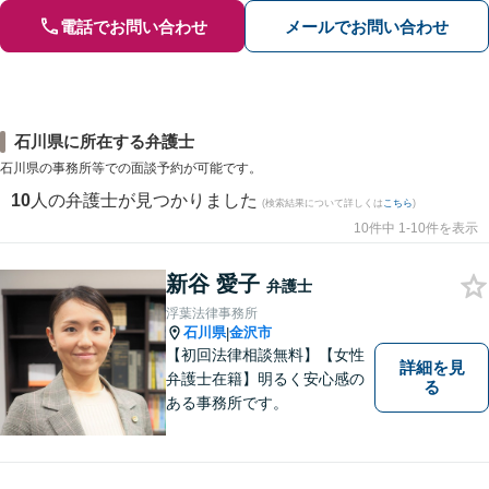
電話でお問い合わせ
メールでお問い合わせ
石川県に所在する弁護士
石川県の事務所等での面談予約が可能です。
10
人の弁護士が見つかりました
(検索結果について詳しくは
こちら
)
10件中 1-10件を表示
新谷 愛子
弁護士
浮葉法律事務所
石川県
金沢市
|
【初回法律相談無料】【女性
詳細を見
弁護士在籍】明るく安心感の
る
ある事務所です。