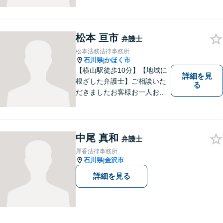
松本 亘市
弁護士
松本法務法律事務所
石川県
かほく市
|
【横山駅徒歩10分】【地域に
詳細を見
根ざした弁護士】ご相談いた
る
だきましたお客様お一人お一
人の幸せの為に力を尽くしま
す。交通事故／借金問題／離
婚問題／相続問題／刑事事件
など、幅広く対応可能。【夜
中尾 真和
弁護士
間／休日対応可能】どうぞお
犀香法律事務所
気軽にご相談ください。
石川県
金沢市
|
詳細を見る