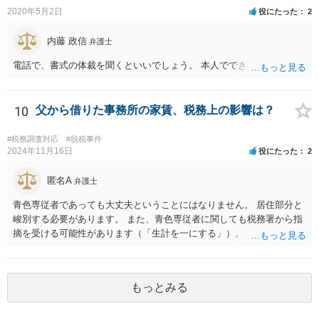
2020年5月2日
役にたった
2
内藤 政信
弁護士
電話で、書式の体裁を聞くといいでしょう。 本人でできますね。
10
父から借りた事務所の家賃、税務上の影響は？
#税務調査対応
#脱税事件
2024年11月16日
役にたった
2
匿名A
弁護士
青色専従者であっても大丈夫ということにはなりません。 居住部分と
峻別する必要があります。 また、青色専従者に関しても税務署から指
摘を受ける可能性があります（「生計を一にする」）。
もっとみる