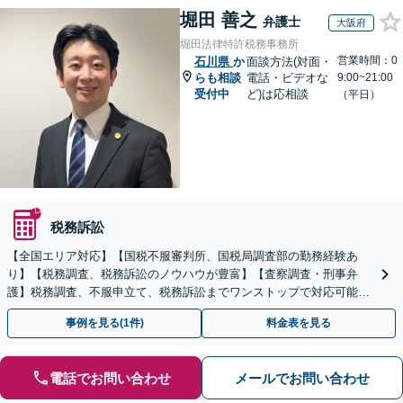
堀田 善之
弁護士
大阪府
堀田法律特許税務事務所
営業時間：0
石川県
か
面談方法(対面・
らも相談
電話・ビデオな
9:00~21:00
受付中
ど)は応相談
（平日）
税務訴訟
【全国エリア対応】【国税不服審判所、国税局調査部の勤務経験あ
り】【税務調査、税務訴訟のノウハウが豊富】【査察調査・刑事弁
護】税務調査、不服申立て、税務訴訟までワンストップで対応可能！
事業承継にも対応【休日・夜間相談可】
事例を見る(1件)
料金表を見る
電話でお問い合わせ
メールでお問い合わせ