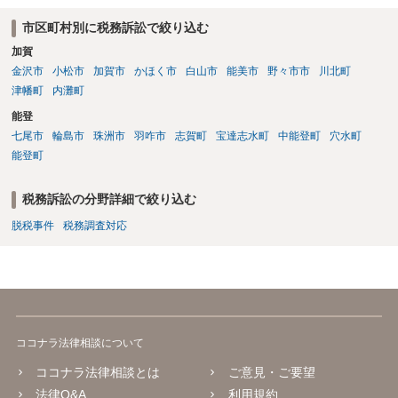
市区町村別に税務訴訟で絞り込む
加賀
金沢市
小松市
加賀市
かほく市
白山市
能美市
野々市市
川北町
津幡町
内灘町
能登
七尾市
輪島市
珠洲市
羽咋市
志賀町
宝達志水町
中能登町
穴水町
能登町
税務訴訟の分野詳細で絞り込む
脱税事件
税務調査対応
ココナラ法律相談について
ココナラ法律相談とは
ご意見・ご要望
法律Q&A
利用規約