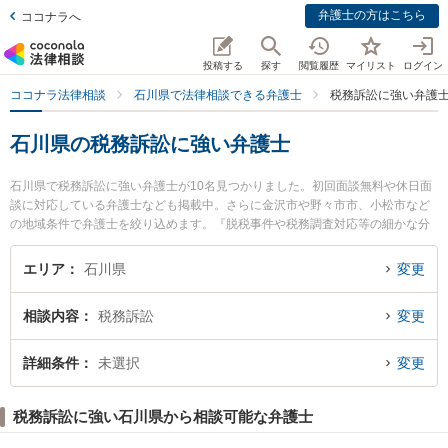
弁護士の方はこちら
ココナラへ
投稿する
探す
閲覧履歴
マイリスト
ログイン
ココナラ法律相談
石川県で法律相談できる弁護士
税務訴訟に強い弁護
石川県の税務訴訟に強い弁護士
石川県で税務訴訟に強い弁護士が10名見つかりました。初回面談無料や休日面
談に対応している弁護士なども掲載中。さらに金沢市や野々市市、小松市など
の地域条件で弁護士を絞り込めます。『脱税事件や税務調査対応等の細かな分
野での絞り込み検索もでき便利です。』特に浮葉法律事務所の新谷 愛子弁護士
や浮葉法律事務所の浮葉 遼弁護士、敦賀法律事務所の安藤 俊文弁護士のプロフ
エリア
石川県
変更
ィール情報や弁護士費用、強みなどが注目されています。『石川県で土日や夜
間に発生した税務訴訟のトラブルを今すぐに弁護士に相談したい』『税務訴訟
相談内容
税務訴訟
変更
のトラブル解決の実績豊富な近くの弁護士を検索したい』『初回相談無料で税
務訴訟を法律相談できる石川県内の弁護士に相談予約したい』などでお困りの
相談者さんにおすすめです。
詳細条件
未選択
変更
税務訴訟に強い石川県から相談可能な弁護士