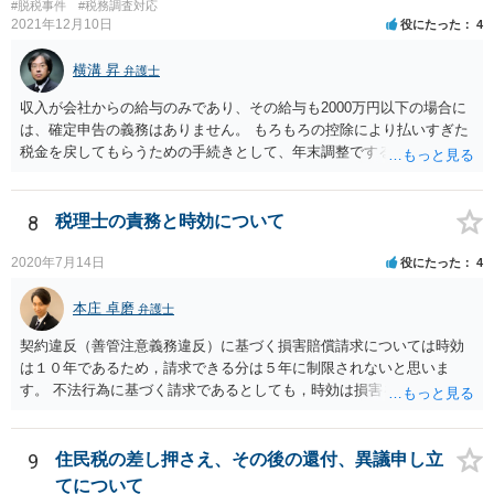
#脱税事件
#税務調査対応
2021年12月10日
役にたった
4
横溝 昇
弁護士
収入が会社からの給与のみであり、その給与も2000万円以下の場合に
は、確定申告の義務はありません。 もろもろの控除により払いすぎた
税金を戻してもらうための手続きとして、年末調整でするのか、確定
申告でするのか、ということになります。 そうではなく、確定申告を
する義務がある場合で確定申告をしなかった場合には、税務署の調査
等があり、本来払うべき税金にプラスして加算税の処分を科される場
8
税理士の責務と時効について
合もあります。 高額なものでもない限り単なる無申告だけでは直ちに
逮捕されないとは思います。
2020年7月14日
役にたった
4
本庄 卓磨
弁護士
契約違反（善管注意義務違反）に基づく損害賠償請求については時効
は１０年であるため，請求できる分は５年に制限されないと思いま
す。 不法行為に基づく請求であるとしても，時効は損害を知ってから
３年です。 金額も大きいとのことですので，弁護士にご相談されるこ
とをお勧めいたします。
9
住民税の差し押さえ、その後の還付、異議申し立
てについて