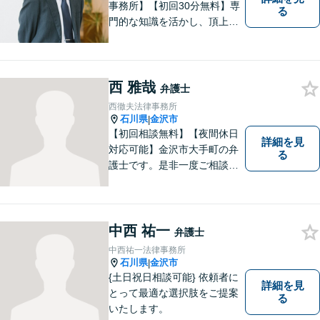
事務所】【初回30分無料】専
る
門的な知識を活かし、頂上＝
「目標とすべき適切な解決」
までしっかりガイド、サポー
トします。 事務所ホームペー
ジあります。
西 雅哉
弁護士
西徹夫法律事務所
石川県
金沢市
|
【初回相談無料】【夜間休日
詳細を見
対応可能】金沢市大手町の弁
る
護士です。是非一度ご相談く
ださい。
中西 祐一
弁護士
中西祐一法律事務所
石川県
金沢市
|
{土日祝日相談可能} 依頼者に
詳細を見
とって最適な選択肢をご提案
る
いたします。