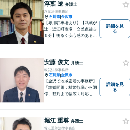
浮葉 遼
弁護士
浮葉法律事務所
石川県
金沢市
|
【専用駐車場あり】【武蔵が
詳細を見
辻・近江町市場 交差点徒歩
る
５分】明るく安心感のある事
務所です。
安藤 俊文
弁護士
敦賀法律事務所
石川県
金沢市
|
【金沢で地域密着の事務所】
詳細を見
「離婚問題：離婚協議から調
る
停、裁判まで幅広く対応し、
豊富な実績を活かして最適な
解決策をご提案いたします」
「交通事故：24時間受付可／
弁護士が介入することで賠償
堀江 重尊
弁護士
金の大幅な増額が実現できる
堀江重尊法律事務所