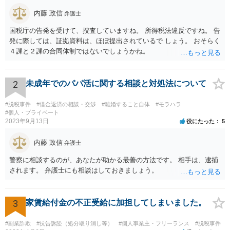
内藤 政信
弁護士
国税庁の告発を受けて、捜査していますね。 所得税法違反ですね。 告
発に際しては、証拠資料は、ほぼ提出されているで しょう。 おそらく
４課と２課の合同体制ではないでしょうかね。
2
未成年でのパパ活に関する相談と対処法について
#脱税事件
#借金返済の相談・交渉
#離婚すること自体
#モラハラ
#個人・プライベート
2023年9月13日
役にたった
5
内藤 政信
弁護士
警察に相談するのが、あなたが助かる最善の方法です。 相手は、逮捕
されます。 弁護士にも相談はしておきましょう。
3
家賃給付金の不正受給に加担してしまいました。
#副業詐欺
#抗告訴訟（処分取り消し等）
#個人事業主・フリーランス
#脱税事件