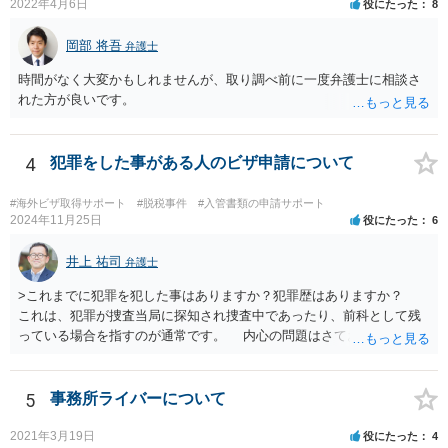
2022年4月6日
役にたった
8
岡部 将吾
弁護士
時間がなく大変かもしれませんが、取り調べ前に一度弁護士に相談さ
れた方が良いです。
4
犯罪をした事がある人のビザ申請について
#海外ビザ取得サポート
#脱税事件
#入管書類の申請サポート
2024年11月25日
役にたった
6
井上 祐司
弁護士
>これまでに犯罪を犯した事はありますか？犯罪歴はありますか？
これは、犯罪が捜査当局に探知され捜査中であったり、前科として残
っている場合を指すのが通常です。 内心の問題はさておき、ご質問
の状況であれば「いいえ」と回答するのがセオリーかと思います。
5
事務所ライバーについて
2021年3月19日
役にたった
4