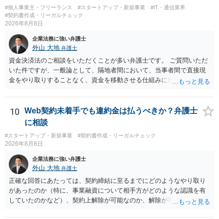
#個人事業主・フリーランス
#スタートアップ・新規事業
#IT・通信業界
#契約書作成・リーガルチェック
2026年8月8日
企業法務に強い弁護士
外山 大地
弁護士
資金決済法のご相談をいただくことが多い弁護士です。 ご質問いただ
いた件ですが、一般論として、隔地者間において、当事者間で直接現
金をやり取りすることなく、資金を移動させる仕組みになりますの
で、為替取引（資金移動業）に該当する可能性はあります。 もっと
も、為替取引に該当し得る場合であっても、いわゆる収納代行とし
て、資金移動業の規制の対象外となる余地があります。 この点につい
10
Web契約未着手でも違約金は払うべきか？弁護士
ては、単に「利用者から資金を受け取り、寄付団体に送金する」とい
に相談
う資金の流れだけで判断することはできず、アプリの仕組みが利用者
#スタートアップ・新規事業
#契約書作成・リーガルチェック
と寄付団体をつなぐプラットフォームとしてどのように位置付けられ
2026年8月8日
るのか、利用者からの支払がどのような性質のものなのか、寄付の意
思決定や寄付のタイミングがどのように設定されているのかなど、具
企業法務に強い弁護士
体的なサービスの座組を踏まえて検討する必要があります。 そのた
外山 大地
弁護士
め、現在検討されているアプリについて、資金移動業に該当する可能
正確な回答にあたっては、契約締結に至るまでにどのようなやり取り
性があるか、また、該当する場合にどのようなサービス設計にすれば
があったのか（特に、事業融資について相手方がどのような認識を有
資金移動業に該当しない形（収納代行など）で運用できるかについて
していたのかなど）、契約上解除が可能なのか、解除が可能であると
は、具体的なサービスの仕組みを確認した上で、個別に弁護士へご相
して契約上の違約金等を支払う必要があるのかなど、契約内容や具体
談いただくことをお勧めいたします。