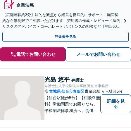
企業法務
【広瀬通駅約3分】法的な観点から経営を徹底的にサポート！顧問契
約なら無制限でご相談いただけます。契約書の作成・レビュー／法的
リスクのアドバイス・コーポレートガバナンスの相談など【初回60分
無料相談】【電話・オンライン・LINE相談可能】
料金表を見る
電話でお問い合わせ
メールでお問い合わせ
光島 悠平
弁護士
弁護士法人平松剛法律事務所 仙台事務所
宮城県
仙台市青葉区
仙台駅
から徒歩5分
|
【仙台駅徒歩5分】【相談料無
詳細を見
料】労働問題でお困りなら、
る
平松剛法律事務所へ。労働者
を守るため、問題解決に取り
組み続けます。交通事故・ア
スペスト・借金など多岐にわ