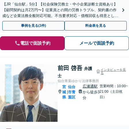
【JR「仙台駅」5分】【社会保険労務士・中小企業診断士資格あり】
【顧問契約は月2万円〜】従業員との間の労務トラブル、契約書の作
成など企業法務全般対応可能。不当要求対応・債権回収も得意として
います。顧問契約でトラブル回避のお手伝いを致します。
事例を見る(3件)
料金表を見る
電話で面談予約
メールで面談予約
前田 啓吾
弁護
インタビューを見
る
士
仙台青葉ゆかり法律事務所
広瀬通駅
営業時間：10:00~
宮
仙台
21:00（土日祝
城
市青
から徒歩3
|
県
葉区
日）
分