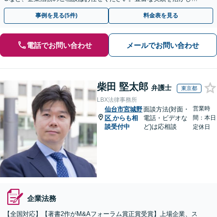
確に対応を進めてまいります。
事例を見る(5件)
料金表を見る
電話でお問い合わせ
メールでお問い合わせ
柴田 堅太郎
弁護士
東京都
LBX法律事務所
営業時
仙台市宮城野
面談方法(対面・
区
からも相
電話・ビデオな
間：本日
談受付中
ど)は応相談
定休日
企業法務
【全国対応】【著書2作がM&Aフォーラム賞正賞受賞】上場企業、ス