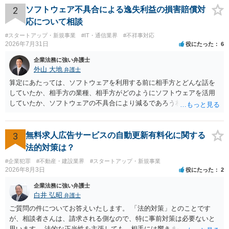
の弁護士に変更するのが通常でしょう。それでも、担当弁護士を変え
2
ソフトウェア不具合による逸失利益の損害賠償対
てくれない場合は、他の弁護士の担当案件が一般で担当を変えられな
応について相談
いなどの事情があるかと思います。 担当弁護士が変わらず、仕事内容
#スタートアップ・新規事業
#IT・通信業界
#不祥事対応
も改善されない場合には、決済権限を持つ上司に相談し、顧問契約自
2026年7月31日
役にたった
6
体を見直すのが一番かと思います。
企業法務に強い弁護士
外山 大地
弁護士
算定にあたっては、ソフトウェアを利用する前に相手方とどんな話を
していたか、相手方の業種、相手方がどのようにソフトウェアを活用
していたか、ソフトウェアの不具合により減るであろう相手方の将来
の収入がどの程度得られる見込みであったか等、精査する必要があり
ます。 すでに王先生からも回答されている通り、最寄りの弁護士に相
談されることをお勧めします。
3
無料求人広告サービスの自動更新有料化に関する
法的対策は？
#企業犯罪
#不動産・建設業界
#スタートアップ・新規事業
2026年8月3日
役にたった
2
企業法務に強い弁護士
白井 弘昭
弁護士
ご質問の件についてお答えいたします。 「法的対策」とのことです
が、相談者さんは、請求される側なので、特に事前対策は必要ないと
思います。 法的な正当性を主張しても、相手には響きません。そもそ