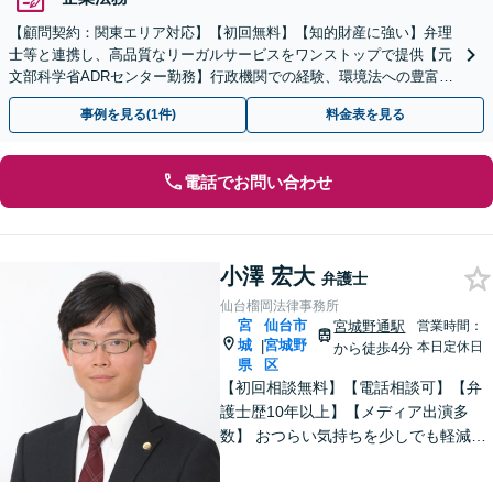
【顧問契約：関東エリア対応】【初回無料】【知的財産に強い】弁理
士等と連携し、高品質なリーガルサービスをワンストップで提供【元
文部科学省ADRセンター勤務】行政機関での経験、環境法への豊富な
知識を活かし、事業者さまの抱える問題を解決へ導きます
事例を見る(1件)
料金表を見る
電話でお問い合わせ
小澤 宏大
弁護士
仙台榴岡法律事務所
宮
仙台市
宮城野通駅
営業時間：
城
宮城野
|
本日定休日
から徒歩4分
県
区
【初回相談無料】【電話相談可】【弁
護士歴10年以上】【メディア出演多
数】 おつらい気持ちを少しでも軽減し
ます。お問い合わせから解決まで、経
験豊富な弁護士が一括対応します。費