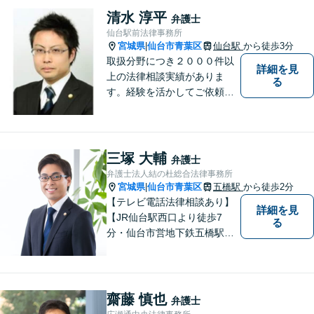
たる事件も、受任可能です。
清水 淳平
弁護士
お気軽にご相談ください。
仙台駅前法律事務所
宮城県
仙台市青葉区
仙台駅
から徒歩3分
|
取扱分野につき２０００件以
詳細を見
上の法律相談実績がありま
る
す。経験を活かしてご依頼者
様の利益になるように全力を
尽くしたい と思います。
三塚 大輔
弁護士
弁護士法人結の杜総合法律事務所
宮城県
仙台市青葉区
五橋駅
から徒歩2分
|
【テレビ電話法律相談あり】
詳細を見
【JR仙台駅西口より徒歩7
る
分・仙台市営地下鉄五橋駅北4
出口より徒歩２分】 【初回相
談無料】【税理士法人併設】
【五橋本店・東京支店】【夜
間・土曜相談あり】【明るく
齋藤 慎也
弁護士
キレイな完全個室相談室】