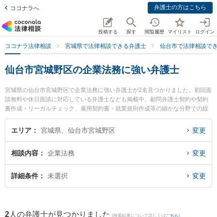
弁護士の方はこちら
ココナラへ
投稿する
探す
閲覧履歴
マイリスト
ログイン
ココナラ法律相談
宮城県で法律相談できる弁護士
仙台市で法律相談で
仙台市宮城野区の企業法務に強い弁護士
宮城県の仙台市宮城野区で企業法務に強い弁護士が2名見つかりました。初回面
談無料や休日面談に対応している弁護士なども掲載中。顧問弁護士契約や契約
書作成・リーガルチェック、雇用契約書・就業規則作成等の細かな分野での絞
り込み検索もでき便利です。特に仙台榴岡法律事務所の小澤 宏大弁護士や弁護
士法人法律事務所せんだいの田中 航弁護士のプロフィール情報や弁護士費用、
エリア
宮城県、仙台市宮城野区
変更
強みなどが注目されています。『仙台市宮城野区で土日や夜間に発生した企業
法務のトラブルを今すぐに弁護士に相談したい』『企業法務のトラブル解決の
相談内容
企業法務
変更
実績豊富な近くの弁護士を検索したい』『初回相談無料で企業法務を法律相談
できる仙台市宮城野区内の弁護士に相談予約したい』などでお困りの相談者さ
んにおすすめです。
詳細条件
未選択
変更
2
人の弁護士が見つかりました
(検索結果について詳しくは
こちら
)