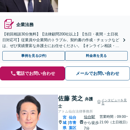
企業法務
【初回相談30分無料】【法律顧問200社以上】【当日・夜間・土日祝
日対応可】従業員や企業間のトラブル、契約書の作成・チェックなど
は、ぜひ実績豊富な弁護士にお任せください。【オンライン相談・電
子契約に対応】
事例を見る(2件)
料金表を見る
電話でお問い合わせ
メールでお問い合わせ
佐藤 英之
弁護
インタビューを見
る
士
アトム仙台法律事務所
仙台駅
営業時間：09:00~
宮
仙台
21:00（土日祝日）
城
市青
から徒歩
|
県
葉区
7分