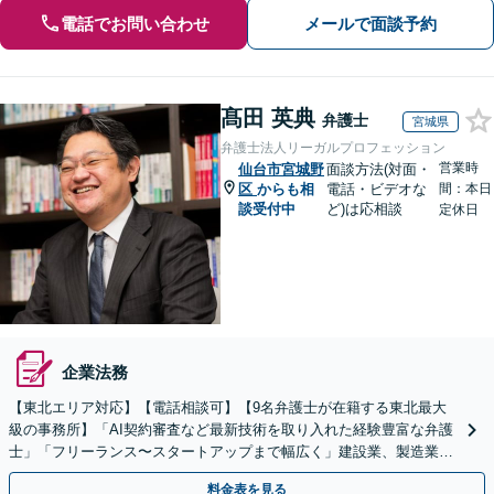
電話でお問い合わせ
メールで面談予約
髙田 英典
弁護士
宮城県
弁護士法人リーガルプロフェッション
営業時
仙台市宮城野
面談方法(対面・
区
からも相
電話・ビデオな
間：本日
談受付中
ど)は応相談
定休日
企業法務
【東北エリア対応】【電話相談可】【9名弁護士が在籍する東北最大
級の事務所】「AI契約審査など最新技術を取り入れた経験豊富な弁護
士」「フリーランス〜スタートアップまで幅広く」建設業、製造業、
不動産業、飲食業、IT業、介護・福祉など
料金表を見る