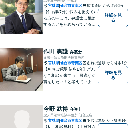
広瀬通中央法律事務所
宮城県
仙台市青葉区
広瀬通駅
から徒歩3分
|
【仙台駅7分】悩みを抱えてい
詳細を見
る方の中には、弁護士に相談
る
することをためらっている方
もいらっしゃるかもしれませ
ん。しかし弁護士に相談する
ことで、スムーズな解決が期
待できます。 どんなことで
作田 憲護
弁護士
も、お気軽に相談ください。
弁護士法人作田法律事務所
宮城県
仙台市青葉区
あおば通駅
から徒歩1分
|
【あおば通駅 徒歩1分】どん
詳細を見
なご相談が来ても、最適な助
る
言をしたい！と考えていま
す。法律問題でなくても構い
ません。 お気軽にご相談くだ
さい。
今野 武博
弁護士
虎ノ門法律経済事務所 仙台支店
宮城県
仙台市青葉区
あおば通駅
から徒歩1分
|
【初回相談無料】【土日対応