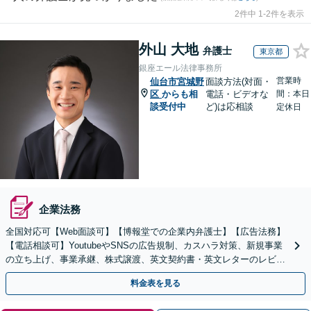
2件中 1-2件を表示
外山 大地
弁護士
東京都
銀座エール法律事務所
営業時
仙台市宮城野
面談方法(対面・
区
からも相
電話・ビデオな
間：本日
談受付中
ど)は応相談
定休日
企業法務
全国対応可【Web面談可】【博報堂での企業内弁護士】【広告法務】
【電話相談可】YoutubeやSNSの広告規制、カスハラ対策、新規事業
の立ち上げ、事業承継、株式譲渡、英文契約書・英文レターのレビュ
ー・ドラフトなどに対応。
料金表を見る