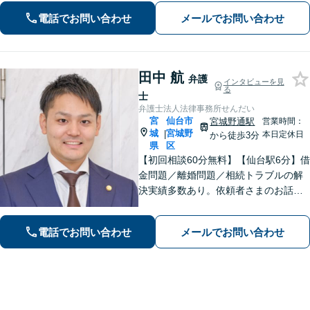
用は契約前に分かりやすくご説明しま
電話でお問い合わせ
メールでお問い合わせ
す。一度ご相談ください【夜間・休日
相談可】
田中 航
弁護
インタビューを見
る
士
弁護士法人法律事務所せんだい
宮
仙台市
宮城野通駅
営業時間：
城
宮城野
|
本日定休日
から徒歩3分
県
区
【初回相談60分無料】【仙台駅6分】借
金問題／離婚問題／相続トラブルの解
決実績多数あり。依頼者さまのお話や
ご要望を丁寧にお聞きし、弁護士が解
決まで対応・サポートします【土曜日
電話でお問い合わせ
メールでお問い合わせ
も営業】交通事故や刑事事件のご相談
もお任せください【Web面談可】