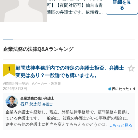
詳細を見
可】【夜間対応可】仙台市青
る
葉区の弁護士です。依頼者様
の立場から親身にサポート致
します。
企業法務の法律Q&Aランキング
1
顧問法律事務所内での特定の弁護士拒否、弁護士
変更はあり？一般論でも構いません。
#顧問弁護士契約
#メーカー・製造業
2026年8月3日
役にたった
4
企業法務に強い弁護士
石戸 悠太朗
弁護士
企業内弁護士を経験し、現在、外部法律事務所で、顧問業務を提供し
ている弁護士です。 一般的に、複数の弁護士がいる事務所の場合に、
途中から他の弁護士に担当を変えてもらえるかどうかは、当該事務所
の代表の判断に委ねられています。 もっとも、代表としても、依頼者
が不満を抱いている弁護士を担当にすることは望ましくないため、別