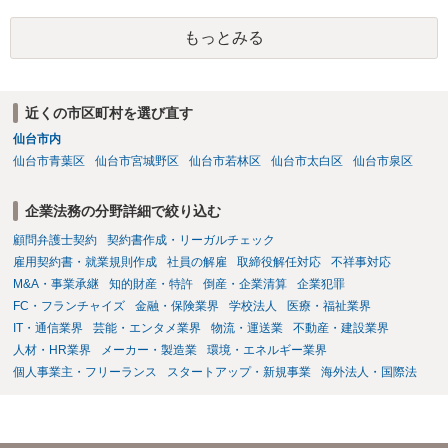
的な経緯を踏まえて精査する必要がございます。 そのため、事情をお
伺いした上での検討が必要となりますので、個別に弁護士へのご相談
もっとみる
をご検討いただければと存じます。
近くの市区町村を選び直す
仙台市内
仙台市青葉区
仙台市宮城野区
仙台市若林区
仙台市太白区
仙台市泉区
企業法務の分野詳細で絞り込む
顧問弁護士契約
契約書作成・リーガルチェック
雇用契約書・就業規則作成
社員の解雇
取締役解任対応
不祥事対応
M&A・事業承継
知的財産・特許
倒産・企業清算
企業犯罪
FC・フランチャイズ
金融・保険業界
学校法人
医療・福祉業界
IT・通信業界
芸能・エンタメ業界
物流・運送業
不動産・建設業界
人材・HR業界
メーカー・製造業
環境・エネルギー業界
個人事業主・フリーランス
スタートアップ・新規事業
海外法人・国際法