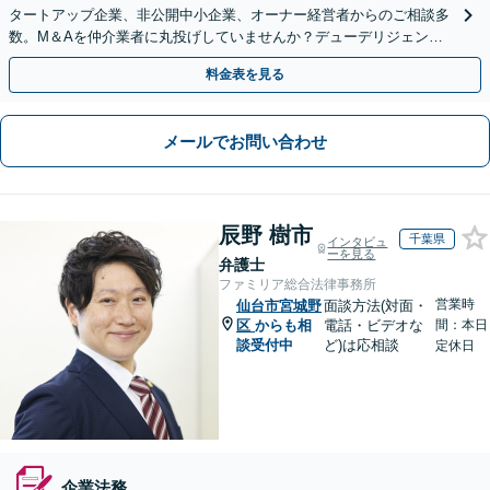
タートアップ企業、非公開中小企業、オーナー経営者からのご相談多
数。M＆Aを仲介業者に丸投げしていませんか？デューデリジェンス
や契約書作成・交渉はお任せください【初回無料】
料金表を見る
メールでお問い合わせ
辰野 樹市
千葉県
インタビュ
ーを見る
弁護士
ファミリア総合法律事務所
営業時
仙台市宮城野
面談方法(対面・
区
からも相
電話・ビデオな
間：本日
談受付中
ど)は応相談
定休日
企業法務