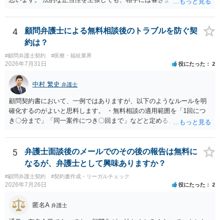
も、法的正当性が薄いことは相手も分かっていますので。 相手方が法
的手段として裁判（おそらく少額訴訟）をするかどうかの問題ですの
で、訴訟を提起してきたら粛々と対応することになります。 少額訴訟
4
顧問弁護士による無料相談後のトラブルを防ぐ契
は、１人（１社）年間１０回までしかできないので、こちらが毅然と
約は？
支払いを拒否すれば、少額訴訟を提起する可能性は、低いものと思わ
#顧問弁護士契約
#医療・福祉業界
れます。 ただ、裁判を東京などの遠隔地で起こされますと、対応する
2026年7月31日
役にたった
2
だけで費用がかかりますので、難しいところです。 当事者での対応で
すと、押し負けて支払うかもと考えますので、弁護士に依頼するなど
中村 繁史
弁護士
して対応をすれば、より裁判をしてくる可能性は減りますが、当然費
用がかかります。 毅然と拒否して後は裁判するならしてくださいの対
顧問契約書において、一例ではありますが、以下のようなルールを明
応、弁護士に依頼して同様の対応、裁判してきたら、従業員にて粛々
確化するのがよいと思料します。 ・無料相談の適用範囲を「1回につ
と対応のどれかを選択することになります。 以上、ご参考まで。
き〇分まで」「同一案件につき〇回まで」などと定める。 ・無料相談
の範囲を超える継続的な質疑応答やメール対応は原則として受け付け
ず、継続して対応する場合は「個別受任（有料契約）」が必要であ
る。 ・無料相談から個別の事件処理へ移行する場合は、弁護士と従業
5
弁護士面談後のメールでのその後の報告は無料に
員との間で必ず個別の委任契約書を締結し、着手金や報酬等の費用体
なるが、弁護士として興味ありますか？
系を事前に明示する手続を義務付ける。 相談料が無料であっても、法
#顧問弁護士契約
#契約書作成・リーガルチェック
律相談という法的サービスを提供する以上、弁護士は善良な管理者の
2026年7月26日
役にたった
2
注意をもって対応する義務（善管注意義務）を負うものと思料しま
す。したがって、著しく不誠実な対応、放置、あるいは誤った不当な
匿名A
弁護士
回答を繰り返したような場合には、弁護士法上の誠実義務違反や品位
保持違反（弁護士法56条1項）として、弁護士会の懲戒対象となり得る