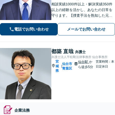
相談実績1000件以上・解決実績350件
以上の経験を活かし、あなたの日常を
守ります。【捜査手法を熟知した元警
察官弁護士・刑事事件加害者弁護・交
通事故に特化】
電話でお問い合わせ
メールでお問い合わせ
都築 直哉
弁護士
弁護士法人平松剛法律事務所 仙台事務所
宮
仙台駅
か
営業時間：本
仙台市
城
|
日定休日
ら徒歩5分
青葉区
県
企業法務