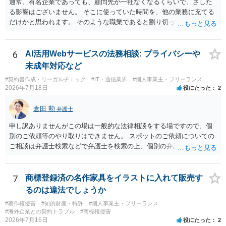
通常、有名企業であっても、顧問先が一社なくなるくらいで、さした
との理解でよいと考えます。 新たな法律事務所を探す手段について
る影響はございません。 そこに使っていた時間を、他の業務に充てる
は、このウェブサイトで探す方法のほか、弁護士会や法律事務所に直
だけかと思われます。 そのような職業であると割り切ってご相談され
接問い合わせをする方法もあり得ると存じます。
た方が、かえって良い弁護士に巡り会えるのではないかと思います。
相談者様のご意見が反映されることを、お祈りしております。
6
AI活用Webサービスの法務相談: プライバシーや
未成年対応など
#契約書作成・リーガルチェック
#IT・通信業界
#個人事業主・フリーランス
2026年7月18日
役にたった
2
倉田 勲
弁護士
申し訳ありませんがこの場は一般的な法律相談をする場ですので、個
別のご依頼等のやり取りはできません。 スポットのご依頼についての
ご相談は弁護士検索などで弁護士を検索の上、個別の弁護士にご連絡
ください。
7
商標登録済の名作家具をイラストに入れて販売す
るのは違法でしょうか
#著作権侵害
#知的財産・特許
#個人事業主・フリーランス
#海外企業との契約トラブル
#商標権侵害
2026年7月16日
役にたった
2