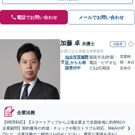
電話でお問い合わせ
メールでお問い合わせ
加藤 卓
弁護士
大阪府
弁護士法人啓葉法律事務所
営業時
仙台市宮城野
面談方法(対面・
区
からも相
電話・ビデオな
間：本日
談受付中
ど)は応相談
定休日
企業法務
【WEB対応】【スタートアップから上場企業まで全国各地に約90社の
企業顧問】契約書等の作成・チェックや取引トラブル対応、M&AやIP
Oなど、企業法務のご相談はお任せください。豊富な実績を活かし的