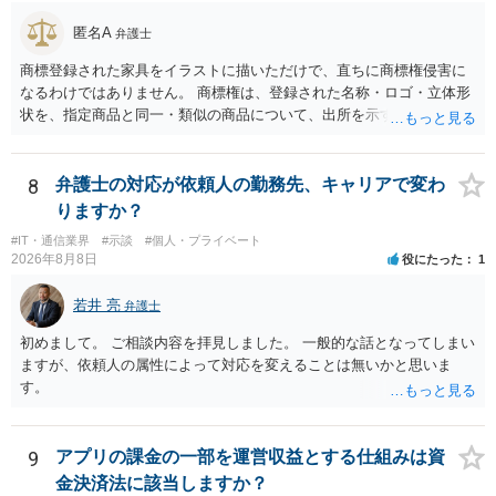
匿名A
弁護士
商標登録された家具をイラストに描いただけで、直ちに商標権侵害に
なるわけではありません。 商標権は、登録された名称・ロゴ・立体形
状を、指定商品と同一・類似の商品について、出所を示す表示として
使用した場合に問題となります。したがって、家具を作品の題材とし
て描くにとどまる場合は、通常、商標権侵害にはなりにくいと考えら
れます。 ただし、家具名や特徴的な形状を商品名・広告に大きく表示
8
弁護士の対応が依頼人の勤務先、キャリアで変わ
し、公式商品やライセンス商品と誤認させる販売方法であれば、商標
りますか？
権や不正競争防止法上の問題が生じ得ます。家具のデザインに著作権
#IT・通信業界
#示談
#個人・プライベート
が認められる場合は、著作権も別途問題となります。 無料のSNS投稿
2026年8月8日
役にたった
1
やプレゼントでも、著作権侵害は成立し得ます。商標権については、
有料か無料かよりも、商標として使用しているかが重要です。 また、
若井 亮
弁護士
日本の商標権は原則として日本国内にのみ効力を持ちます。外国で販
売する場合は、販売国の商標・意匠等を確認する必要があります。 他
初めまして。 ご相談内容を拝見しました。 一般的な話となってしまい
の作家の例は、許諾を得ている、権利が消滅している、侵害に当たら
ますが、依頼人の属性によって対応を変えることは無いかと思いま
ない、又は単に権利行使されていないなど、様々な可能性がありま
す。
す。他人が販売していることだけでは、適法とは判断できません。
9
アプリの課金の一部を運営収益とする仕組みは資
金決済法に該当しますか？