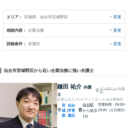
エリア
宮城県、仙台市宮城野区
変更
相談内容
企業法務
変更
詳細条件
未選択
変更
仙台市宮城野区から近い企業法務に強い弁護士
鎌田 祐介
弁護
インタビューを見
る
士
弁護士法人プロテクトスタンス 仙台事務所
仙台駅
営業時間：09:00~
宮
仙台
19:00（土日祝日）
城
市青
から徒歩
|
県
葉区
1分