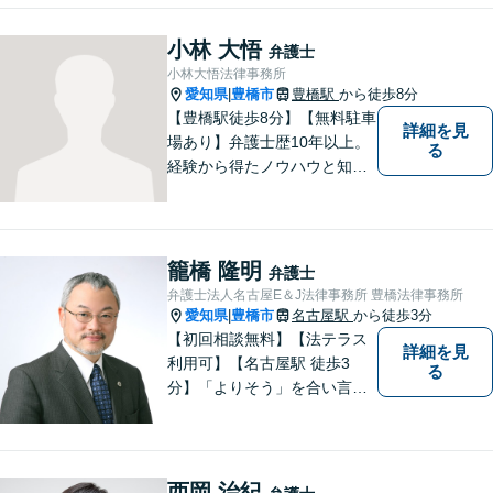
います。 ご依頼いただいた際
には、可能な限り早く解決に
小林 大悟
弁護士
至るよう迅速に対応いたしま
小林大悟法律事務所
す。まずはお気軽にご相談く
愛知県
豊橋市
豊橋駅
から徒歩8分
|
ださい。
【豊橋駅徒歩8分】【無料駐車
詳細を見
場あり】弁護士歴10年以上。
る
経験から得たノウハウと知見
を駆使して、皆さまの期待に
お応えできるよう努力してま
いります。【夜間／休日対応
可能】親しみやすく、信頼い
籠橋 隆明
弁護士
ただける人間性を大切にして
弁護士法人名古屋E＆J法律事務所 豊橋法律事務所
います。お気軽にご相談くだ
愛知県
豊橋市
名古屋駅
から徒歩3分
|
さい。
【初回相談無料】【法テラス
詳細を見
利用可】【名古屋駅 徒歩3
る
分】「よりそう」を合い言葉
に丁寧で親切な相談を心がけ
ております。信頼と安心をモ
ットーに弁護士が誠心誠意、
応対をさせていただきます。
西岡 治紀