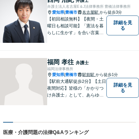
弁護士
お気軽にご相談ください。
弁護士法人名古屋E＆J法律事務所 豊橋法律事務所
愛知県
豊橋市
名古屋駅
から徒歩3分
|
【初回相談無料】【夜間・土
詳細を見
曜日も相談可能】「憲法を暮
る
らしに生かす」を合い言葉
に、身近な法律相談窓口とし
て、あなたのご相談にお応え
いたします。心に寄り添いな
がら、尽力させていただきま
福岡 孝往
弁護士
すので、お気軽にお問い合わ
福岡法律事務所
せ下さい。
愛知県
豊橋市
駅前駅
から徒歩1分
|
【駅前大通駅徒歩2分】【土日
詳細を見
夜間対応】皆様の「かかりつ
る
け弁護士」として、あらゆる
法的ソリューションをご提案
します。依頼者様の未来のた
め、全力で弁護させていただ
きます。まずはお気軽にご相
談ください。
医療・介護問題の法律Q&Aランキング