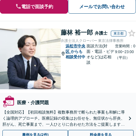
電話で面談予約
メールでお問い合わせ
藤林 裕一郎
弁護士
東京都
弁護士法人クローバー 東京法律事務所
浜松市中央
面談方法(対
営業時間：0
区
からも
面・電話・ビデ
9:00~23:00
相談受付中
オなど)は応相
（平日）
談
医療・介護問題
【全国対応】【初回相談無料】複数事務所で断られた事案も和解に導
く論理的アプローチ。医療記録の収集はお任せを。無症状から肝炎、
肝がん、死亡事案まで、一人ひとりに合わせた方法をご提案します。
手続きの負担を減らし、権利を守ります。
事例を見る(2件)
料金表を見る