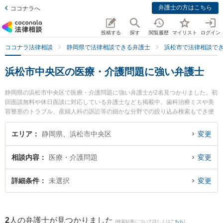
弁護士の方はこちら
ココナラへ
投稿する
探す
閲覧履歴
マイリスト
ログイン
ココナラ法律相談
静岡県で法律相談できる弁護士
浜松市で法律相談で
浜松市中央区の医療・介護問題に強い弁護士
静岡県の浜松市中央区で医療・介護問題に強い弁護士が2名見つかりました。初
回面談無料や休日面談に対応している弁護士なども掲載中。歯科治療ミスや美
容整形のトラブル、産婦人科の訴訟等の細かな分野での絞り込み検索もでき便
利です。特に弁護士法人長野法律事務所の長野 修一弁護士や弁護士法人エース
浜松事務所の小林 弘明弁護士のプロフィール情報や弁護士費用、強みなどが注
エリア
静岡県、浜松市中央区
変更
目されています。『浜松市中央区で土日や夜間に発生した医療・介護問題のト
ラブルを今すぐに弁護士に相談したい』『医療・介護問題のトラブル解決の実
相談内容
医療・介護問題
変更
績豊富な近くの弁護士を検索したい』『初回相談無料で医療・介護問題を法律
相談できる浜松市中央区内の弁護士に相談予約したい』などでお困りの相談者
さんにおすすめです。
詳細条件
未選択
変更
2
人の弁護士が見つかりました
(検索結果について詳しくは
こちら
)