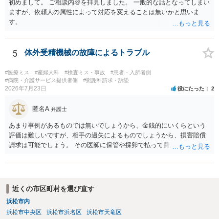
初めまして。 ご相談内容を拝見しました。 一般的な話となってしまい
万全の体制で申立てに臨んだ方がよいと思われます。
ますが、依頼人の属性によって対応を変えることは無いかと思いま
す。
5
体外受精機械の故障によるトラブル
#医療ミス
#産婦人科
#検査ミス・事故
#患者・入所者側
#病院・介護サービス提供者側
#慰謝料請求・訴訟
2026年7月23日
役にたった
2
匿名A
弁護士
あまり事例があるものでは無いでしょうから、金銭的にいくらという
評価は難しいですが、相手の過失によるものでしょうから、損害賠償
請求は可能でしょう。 その医師に保管や採卵で払って費用の返金＋α
（ここがいくらになるか、相場はわかりませんが）の請求になるかと
思います。
近くの市区町村を選び直す
浜松市内
浜松市中央区
浜松市浜名区
浜松市天竜区