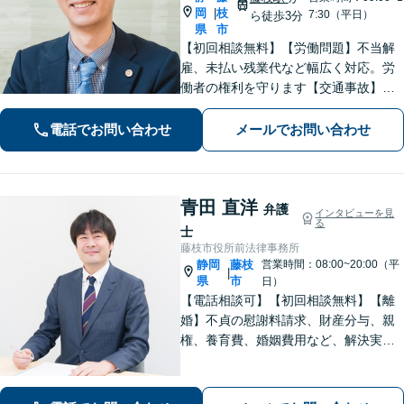
岡
枝
|
7:30（平日）
ら徒歩3分
県
市
【初回相談無料】【労働問題】不当解
雇、未払い残業代など幅広く対応。労
働者の権利を守ります【交通事故】保
険会社との交渉もお任せ。事故後の不
安な気持ちに寄り添う丁寧な対応【男
電話でお問い合わせ
メールでお問い合わせ
女問題】シングルマザーの法律相談は
何度でも無料【藤枝駅1分】【法テラス
利用可】
青田 直洋
弁護
インタビューを見
る
士
藤枝市役所前法律事務所
静岡
藤枝
営業時間：08:00~20:00（平
|
県
市
日）
【電話相談可】【初回相談無料】【離
婚】不貞の慰謝料請求、財産分与、親
権、養育費、婚姻費用など、解決実績
は豊富です【相続】皆さまがつまずい
ていないか、しっかりとコミュニケー
ションを取りながらお話を進めてまい