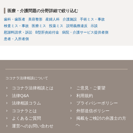
医療・介護問題の分野詳細で絞り込む
歯科・歯医者
美容整形
産婦人科
介護施設
手術ミス・事故
検査ミス・事故
医療ミス
投薬ミス
説明義務違反
示談
慰謝料請求・訴訟
B型肝炎給付金
病院・介護サービス提供者側
患者・入所者側
ココナラ法律相談について
ココナラ法律相談とは
ご意見・ご要望
法律Q&A
利用規約
法律相談コラム
プライバシーポリシー
ココナラとは
外部送信ポリシー
よくあるご質問
掲載をご検討の弁護士の方
へ
運営へのお問い合わせ