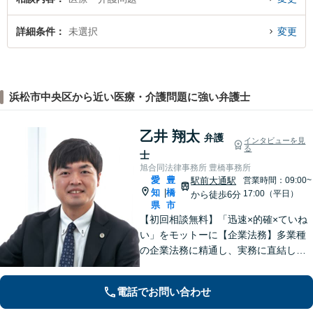
詳細条件
未選択
変更
浜松市中央区から近い医療・介護問題に強い弁護士
乙井 翔太
弁護
インタビューを見
る
士
旭合同法律事務所 豊橋事務所
愛
豊
駅前大通駅
営業時間：09:00~
知
橋
|
17:00（平日）
から徒歩6分
県
市
【初回相談無料】「迅速×的確×ていね
い」をモットーに【企業法務】多業種
の企業法務に精通し、実務に直結した
アドバイスを提供します【相続問題】
遺産分割・遺留分・使途不明金の調
電話でお問い合わせ
査、事業承継まで幅広く対応。【休
日・夜間対応OK】【豊橋駅10分】