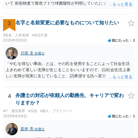
いて 術前検査で黄色ブドウ球菌陽性が判明していたにもかかわらず、
予防的抗菌処置を行わずに手術を施行したことについて、当時の標準
的な医療水準に照らして相当でないと判断された場合には、相手方の
過失が認められる可能性があります。 当時の標準的な医療水準につい
3
名字と名前変更に必要なものについて知りたい
ては、リサーチの必要性があると思います。 ② 肋軟骨採取について
仮に左右でリスクが著しくことなるという事実が立証できるのであれ
#患者・入所者側
#音信不通
ば、それに関する説明や選択の機会が与えられなかったことは、説明
2026年8月8日
役にたった
2
義務違反にあたり、慰謝料が請求できる可能性があります。 ③ 鼻孔縁
挙上について 施術内容に「鼻孔緑挙上」が含まれる合意がある事実
川添 圭
弁護士
と、それを相手方が勝手に取りやめた事実を立証できれば、債務不履
「やむを得ない事由」とは、その氏を使用することによって社会生活
行責任を追及できる可能性があります。 また術中の変更可能性に関す
上きわめて著しい支障が生じることをいいますので、(1)社会生活上著
る事前の説明がなされていないのであれば、説明義務違反にあたり、
しい支障が現実に生じていること、(2)希望する氏へ変更できればその
これについても損害賠償請求できる可能性があります。 詳しくは、術
支障が解消できる（解消される）ことを、具体的な資料をもって説明
前説明書や同意書の内容を精査する必要があります。 なお、請求書に
できるかどうかがポイントです。 記録中に現れた一切の事情が判断対
鼻孔緑挙上が実施内容として記載されている事実は、施術内容に鼻孔
象ですので、上記(1)と(2)を説明できる資料は全て（ただし理路整然
4
弁護士の対応が依頼人の勤務先、キャリアで変わ
緑挙上が含まれる合意がある事実を推認させる事実になると思われま
に）提出することが必要になります。「フラッシュバック」とのこと
す。 ④当初の手術費用の返金や、他院での修正手術費用についても補
りますか？
なので、例えば、医学上確立されているPTSDの診断基準に合致した説
償を求めることが可能かについて 上記①〜③で記載された相手方の過
#IT・通信業界
#示談
#個人・プライベート
明とそれに沿う資料の提出が必要になってくるように思います。 精神
失又は債務不履行（他に過失又は債務不履行がある場合はそれも含
2026年8月8日
役にたった
1
的・心理的な理由の氏変更は様々な意味でハードルがかなり高く、弁
む）が認定され、それらと損害（当初の手術費用や他院での修正手術
護士へ依頼しても苦労することが強く予想されるところです。、もし
費用）との間に相当因果関係が認められる場合は、補償を求めること
若井 亮
弁護士
本人申立てをお考えであれば、医学知識はもちろん法律知識も要求さ
は可能です。 以上です。 何かあればご連絡ください。
れますので、性急な申立てをせず、知識と資料をしっかりと揃えて、