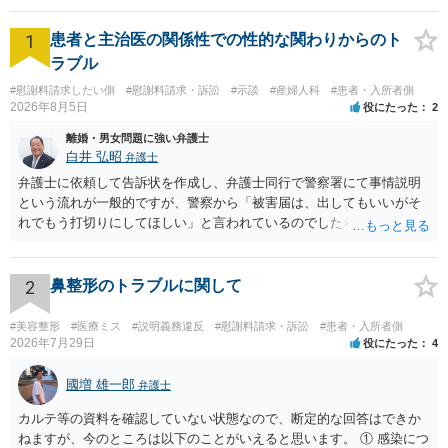
1
患者と主治医の関係性での性的な関わりからのト
ラブル
#慰謝料請求したい側
#慰謝料請求・訴訟
#示談
#産婦人科
#患者・入所者側
2026年8月5日
役にたった
2
離婚・男女問題に強い弁護士
白井 弘昭
弁護士
弁護士に依頼して告訴状を作成し、弁護士同行で警察署にて事情説明
という流れが一般的ですが、警察から「被害届は、出してもいいがそ
れでもう打切りにしてほしい」と言われているのでしたら、あまり結
論は変わらないかもしれないですね。 所轄の警察を飛び越えて、直接
検察庁に訴えるのもありかもしれないですが、実際に捜査をするの
は、結局所轄だと思われますので、やはり結論は変わらないかもしれ
2
鼻整形のトラブルに関して
ないです。 一度、最寄りの「刑事に強い」とうたっている弁護士に相
談してみてはいかがでしょうか。 以上、ご参考まで。
#美容整形
#医療ミス
#説明義務違反
#慰謝料請求・訴訟
#患者・入所者側
2026年7月29日
役にたった
4
國増 雄一郎
弁護士
カルテ等の資料を確認していない状態なので、断定的な回答はできか
ねますが、今のところは以下のことがいえると思います。 ① 感染につ