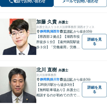
電話でお問い合わせ
メールでお問い合わせ
ります【法テラス利用可】【藤枝市役
所裏】
加藤 久貴
弁護士
弁護士法人リコネス法律事務所 湖西オフィス
静岡県
湖西市
鷲津駅
から徒歩10分
|
【県西部２拠点】【湖西市役
詳細を見
所徒歩１分】【遠州病院駅徒
る
歩３分】「労働雇用」労務関
係の精通弁護士として幅広い
視野で解決策を／「相続遺
言」公平・適正な相続手続は
すべてお任せください／「交
北川 直樹
弁護士
通事故」損害賠償額を増額！
北川法律事務所
【夜間休日対応】【電話相
静岡県
掛川市
掛川駅
から徒歩3分
|
談】
【JR掛川駅から徒歩3分】
詳細を見
【無料駐車場あり】弁護士に
る
相談するのが初めての方でも
安心していただけるよう、丁
寧かつ迅速な対応を心がけて