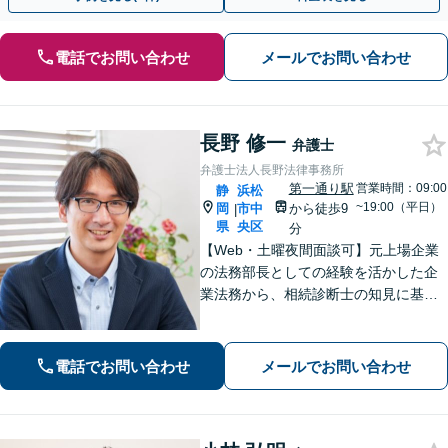
電話でお問い合わせ
メールでお問い合わせ
長野 修一
弁護士
弁護士法人長野法律事務所
第一通り駅
営業時間：09:00
静
浜松
~19:00（平日）
岡
市中
から徒歩9
|
県
央区
分
【Web・土曜夜間面談可】元上場企業
の法務部長としての経験を活かした企
業法務から、相続診断士の知見に基づ
く相続・遺言、複雑な財産分与が絡む
離婚や不動産問題まで幅広く対応しま
す。お悩みの問題をスッキリ整理して
電話でお問い合わせ
メールでお問い合わせ
最前の策を一緒に考えましょう【新浜
松駅8分】