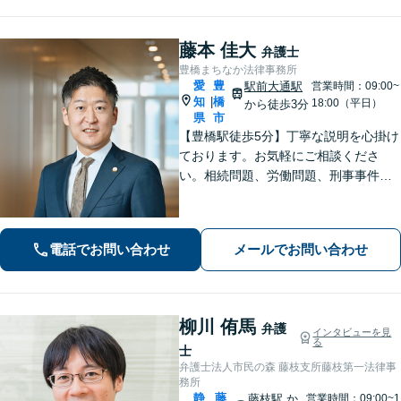
藤本 佳大
弁護士
豊橋まちなか法律事務所
愛
豊
駅前大通駅
営業時間：09:00~
知
橋
|
18:00（平日）
から徒歩3分
県
市
【豊橋駅徒歩5分】丁寧な説明を心掛け
ております。お気軽にご相談くださ
い。相続問題、労働問題、刑事事件そ
の他一般民事事件に対応しています。
【完全個室】【弁護士歴10年】
電話でお問い合わせ
メールでお問い合わせ
柳川 侑馬
弁護
インタビューを見
る
士
弁護士法人市民の森 藤枝支所藤枝第一法律事
務所
静
藤
藤枝駅
か
営業時間：09:00~1