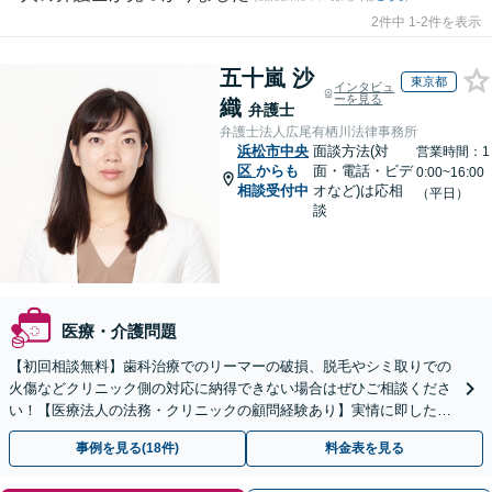
2件中 1-2件を表示
五十嵐 沙
東京都
インタビュ
ーを見る
織
弁護士
弁護士法人広尾有栖川法律事務所
浜松市中央
面談方法(対
営業時間：1
区
からも
面・電話・ビデ
0:00~16:00
相談受付中
オなど)は応相
（平日）
談
医療・介護問題
【初回相談無料】歯科治療でのリーマーの破損、脱毛やシミ取りでの
火傷などクリニック側の対応に納得できない場合はぜひご相談くださ
い！【医療法人の法務・クリニックの顧問経験あり】実情に即したア
ドバイスで、納得のできるトラブルの解決を目指します。
事例を見る(18件)
料金表を見る