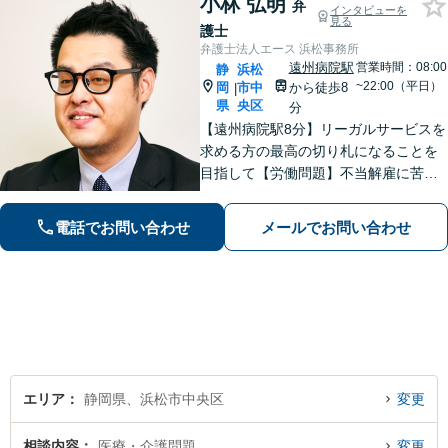
小林 弘明
弁
インタビューを
見る
護士
弁護士法人エース 浜松事務所
遠州病院駅
営業時間：08:00
静
浜松
~22:00（平日）
岡
市中
から徒歩8
|
県
央区
分
【遠州病院駅8分】リーガルサービスを
求める方の最高の切り札になることを
目指して【労働問題】不当解雇に苦し
む方々の心強い味方として最善の解決
を模索します【離婚問題】認知請求・
電話でお問い合わせ
メールでお問い合わせ
養育費の請求など、辛い状況を好転さ
せるためのアドバイスを心がけます
エリア
静岡県、浜松市中央区
変更
相談内容
医療・介護問題
変更