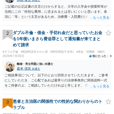
弁護士
ご記載の公正証書の文言だけからすると、大学の入学金や授業料等が
当然にこの「特別な費用」に含まれるとは言いにくいと思います。条
項に「等」という文言があるため、治療費・入院費だけに限定される
わけではありませんが、その前に「病気・事故に伴う費用」と明記さ
れていますので、通常は、病気や事故によって臨時に必要となった医
療費その他これに類する特別支出を念頭に置いた条項と読むのが自然
2
ダブル不倫・借金・手切れ金だと思っていたお金
です。したがって、大学の入学金、授業料、受験費用などの教育費に
を1年後いまさら脅迫罪として通知書が来てまと
ついてまで、「この条項があるから当然に半額を請求できる」とまで
めて請求
は言いにくいと思われます。なお、通常、大学進学費用をどこまで負
#ダブル不倫
#慰謝料請求された側
#異性関係(不貞等)
#借金・浪費癖
#裁判
担すべきかについては、離婚時の合意内容のほか、子どもの年齢、大
2026年7月30日
役にたった
3
学進学についての父母の認識、父母の学歴・収入・資産状況、進学先
や費用などを踏まえて個別に検討することになります。公正証書の他
離婚・男女問題に強い弁護士
の条項において、養育費の終期についてどのように定められている
森本 偲音
弁護士
か、大学進学に関する定めの有無、「教育費」「進学費用」に関する
ご相談事項について、以下のとおり回答させていただきます。 ご参考
定めの有無等について確認する必要があると考えられます。
にしていただき、ご心配であれば最寄りの法律事務所に関係資料一式
をご持参の上、ご相談していただければと存じます。 ① このLINEの
流れを見る限り、100万円は貸付金ではなく、手切れ金・和解金と評価
される可能性はあるのか ⇒LINEを含む１００万円の貸付に至るまでの
やり取り等の経緯、誓約書の内容等を踏まえて、関係を清算するため
3
患者と主治医の関係性での性的な関わりからのト
の 金銭であったと評価される可能性はあると考えます。 ② 「今後一
ラブル
切関与しないなら100万円振り込む」というLINEや誓約書は、裁判上