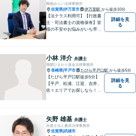
陶都みらい法律事務所
佐賀県
伊万里市
伊万里駅
から徒歩10分
|
【法テラス利用可】【行政書
詳細を見
士・司法書士の資格保有】皆
る
様の不安やお悩みがいち早く
解決できるよう、これまでの
司法書士、行政書士の経験を
活かし、誠心誠意サポートい
たします。また、依頼者様が
小林 洋介
弁護士
お悩みを話しやすい環境作り
飛鸞ひまわり基金法律事務所
を心がけております。
長崎県
平戸市
たびら平戸口駅
から徒歩5分
|
【たびら平戸口駅徒歩5分】
詳細を見
【平戸、松浦、江迎、吉井、
る
佐々エリアでお探しなら！】
少人数体制で、皆様に手厚い
対応を心掛けています。リモ
ート相談／休日・夜間対応な
ど、相談しやすい環境完備◎
矢野 雄基
弁護士
地域の皆様のために活動する
弁護士法人桑原法律事務所
弁護士。【駐車場あり】
佐賀県
武雄市
|