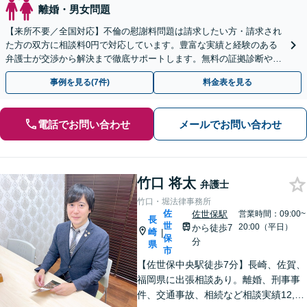
離婚・男女問題
【来所不要／全国対応】不倫の慰謝料問題は請求したい方・請求され
た方の双方に相談料0円で対応しています。豊富な実績と経験のある
弁護士が交渉から解決まで徹底サポートします。無料の証拠診断や着
手金の返還保証もありますので安心してご相談ください。
事例を見る(7件)
料金表を見る
電話でお問い合わせ
メールでお問い合わせ
竹口 将太
弁護士
竹口・堀法律事務所
佐
佐世保駅
営業時間：09:00~
長
世
20:00（平日）
から徒歩7
崎
|
保
分
県
市
【佐世保中央駅徒歩7分】長崎、佐賀、
福岡県に出張相談あり。離婚、刑事事
件、交通事故、相続など相談実績12,00