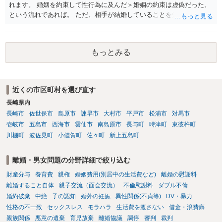
れます。 婚姻を約束して性行為に及んだ＞婚姻の約束は虚偽だった、
しましても、弁護士への相談・依頼にあたっては、証拠資料、夫と相
という流れであれば。 ただ、相手が結婚していることを知って行為に
手方の関係、相手方の氏名・住所等、夫婦関係への影響、離婚予定の
及んでいるのであれば、婚姻できないことについて相談者さんの帰責
有無など事実関係をよく整理して相談されることをお勧めいたしま
性も認められそうですので、あまり慰謝料は高額にならないように思
す。
われます。 一度、最寄りの弁護士に相談してみてください。
もっとみる
近くの市区町村を選び直す
長崎県内
長崎市
佐世保市
島原市
諫早市
大村市
平戸市
松浦市
対馬市
壱岐市
五島市
西海市
雲仙市
南島原市
長与町
時津町
東彼杵町
川棚町
波佐見町
小値賀町
佐々町
新上五島町
離婚・男女問題の分野詳細で絞り込む
財産分与
養育費
親権
婚姻費用(別居中の生活費など)
離婚の慰謝料
離婚すること自体
親子交流（面会交流）
不倫慰謝料
ダブル不倫
婚約破棄
中絶
子の認知
婚外の妊娠
異性関係(不貞等)
DV・暴力
性格の不一致
セックスレス
モラハラ
生活費を渡さない
借金・浪費癖
親族関係
悪意の遺棄
育児放棄
離婚協議
調停
審判
裁判