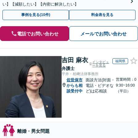
い】【減額したい】【内密に解決したい】
事例を見る(10件)
料金表を見る
電話でお問い合わせ
メールでお問い合わせ
吉田 麻衣
福岡県
インタビュ
ーを見る
弁護士
平井・柏﨑法律事務所
営業時間：0
佐世保市
面談方法(対面・
からも相
電話・ビデオな
9:30~16:00
談受付中
ど)は応相談
（平日）
離婚・男女問題