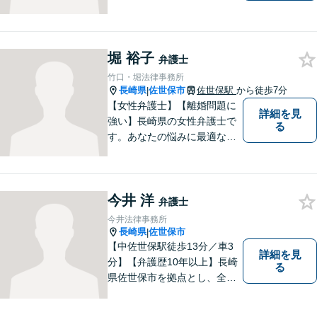
ざしたご相談を中心に取り組
んでいます。 安心してご相談
いただける存在を目指し、丁
堀 裕子
寧にお話を伺うことを大切に
弁護士
しています。
竹口・堀法律事務所
長崎県
佐世保市
佐世保駅
から徒歩7分
|
【女性弁護士】【離婚問題に
詳細を見
強い】長崎県の女性弁護士で
る
す。あなたの悩みに最適なリ
ーガルサービスを提供させて
いただきます。
今井 洋
弁護士
今井法律事務所
長崎県
佐世保市
|
【中佐世保駅徒歩13分／車3
詳細を見
分】【弁護歴10年以上】長崎
る
県佐世保市を拠点とし、全国
各地の法律問題に取り組んで
おります。解決方法のメリッ