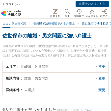
弁護士の方はこちら
ココナラへ
投稿する
探す
閲覧履歴
マイリスト
ログイン
ココナラ法律相談
長崎県で法律相談できる弁護士
佐世保市で法律相談
佐世保市の離婚・男女問題に強い弁護士
長崎県の佐世保市で離婚・男女問題に強い弁護士が6名見つかりました。休日面
談や夜間面談に対応している弁護士なども掲載中。財産分与や養育費、親権等
の細かな分野での絞り込み検索もでき便利です。特に弁護士法人大村綜合法律
事務所 早岐オフィスの古市 寛弁護士や竹口・堀法律事務所の竹口 将太弁護
士、竹口・堀法律事務所の松田 貴史弁護士のプロフィール情報や弁護士費用、
エリア
長崎県、佐世保市
変更
強みなどが注目されています。『佐世保市で土日や夜間に発生した離婚・男女
問題のトラブルを今すぐに弁護士に相談したい』『離婚・男女問題のトラブル
相談内容
離婚・男女問題
変更
解決の実績豊富な近くの弁護士を検索したい』『初回相談無料で離婚・男女問
題を法律相談できる佐世保市内の弁護士に相談予約したい』などでお困りの相
談者さんにおすすめです。
詳細条件
未選択
変更
6
人の弁護士が見つかりました
(検索結果について詳しくは
こちら
)