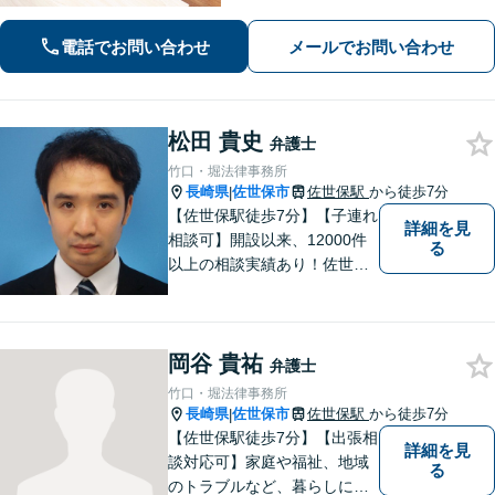
0件以上、メール問合せも可能です。
【まちの法律家】ぜひ、お気軽にご相
電話でお問い合わせ
メールでお問い合わせ
談ください。
松田 貴史
弁護士
竹口・堀法律事務所
長崎県
佐世保市
佐世保駅
から徒歩7分
|
【佐世保駅徒歩7分】【子連れ
詳細を見
相談可】開設以来、12000件
る
以上の相談実績あり！佐世保
市を中心に、長崎・佐賀県・
福岡の法律問題に取り組みま
す。離婚問題・交通事故問
岡谷 貴祐
題・企業法務等、お困りごと
弁護士
はなんでもご相談ください。
竹口・堀法律事務所
【他士業連携】
長崎県
佐世保市
佐世保駅
から徒歩7分
|
【佐世保駅徒歩7分】【出張相
詳細を見
談対応可】家庭や福祉、地域
る
のトラブルなど、暮らしに根