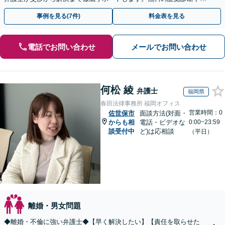
手金の返還保証もありますので安心してご相談ください。
事例を見る(7件)
料金表を見る
電話でお問い合わせ
メールでお問い合わせ
何松 綾
弁護士
福岡県
春田法律事務所 福岡オフィス
営業時間：0
佐世保市
面談方法(対面・
からも相
電話・ビデオな
0:00~23:59
談受付中
ど)は応相談
（平日）
離婚・男女問題
◆離婚・不倫に強い弁護士◆【早く解決したい】【責任を取らせた