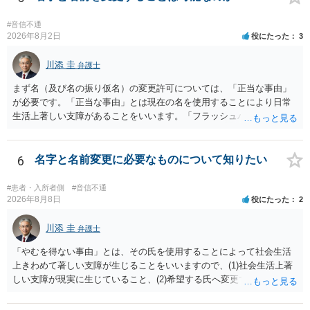
がある＝財産分与でも多くもらえる」「当然に親権を取得できる」と
いう関係にはありません。まず、財産分与は、基本的には夫婦が婚姻
#音信不通
中に形成した財産を清算する制度ですので、不貞行為の有無とは別
2026年8月2日
役にたった
3
に、預貯金、不動産、保険、退職金等の資料を確保しておくことが重
要です。また、子の親権については、夫婦間の責任問題とは別に、
川添 圭
弁護士
「どのような形がお子様の利益になるか」という観点です。そのた
まず名（及び名の振り仮名）の変更許可については、「正当な事由」
め、未就学のお子様について貴方が主として養育しているのであれ
が必要です。「正当な事由」とは現在の名を使用することにより日常
ば、保育園等への送迎、食事・入浴・寝かしつけ等の日常的な育児、
生活上著しい支障があることをいいます。「フラッシュバック」とい
通院や予防接種への対応、保育園との連絡、夫婦それぞれの勤務状
った精神的・心理的な理由の場合、医学的な裏付けがあるかどうかが
況、別居後にどのような養育環境を用意できるかといった、これまで
きわめて重要になりますので、医師の診断書の記載が重要です（医学
の監護実績や今後の生活状況について整理しておくとよいでしょう。
的裏付けがない場合、もっぱら主観的な主張であるとして変更が許可
6
名字と名前変更に必要なものについて知りたい
養育費については、離婚後も父母双方がそれぞれの収入に応じて負担
されません）。 診断書は単に病名の記載では足りず、その症状の発生
するのが原則となります。
原因となった事実と、当該症状が医学的に裏付けられること、そして
#患者・入所者側
#音信不通
その発生原因及び症状が現在の名を使用していることに関連している
2026年8月8日
役にたった
2
こと、といった説明がなされているのが望ましい（むしろ必要）でし
ょう。 ただし、もし上記の理由の主張が難しい場合でも、一定期間通
川添 圭
弁護士
称名を使用して、その後にいわゆる永年使用を理由とする許可申立て
「やむを得ない事由」とは、その氏を使用することによって社会生活
を選択すれば、比較的緩やかに認められます。 氏の変更については、
上きわめて著しい支障が生じることをいいますので、(1)社会生活上著
本件では、(1)子の氏の変更許可（民法791条1項）と、(2)戸籍法107条1
しい支障が現実に生じていること、(2)希望する氏へ変更できればその
項の氏の変更許可の2種類が考えられます。 (1)については、ご両親が
支障が解消できる（解消される）ことを、具体的な資料をもって説明
婚姻当時に称していた氏への変更となります（この種の事案では、母
できるかどうかがポイントです。 記録中に現れた一切の事情が判断対
が親権者として離婚し、子は母の旧姓を称することになった事案で、