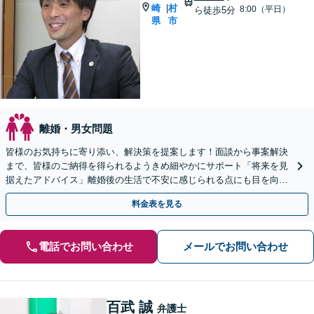
崎
村
|
8:00（平日）
ら徒歩5分
県
市
離婚・男女問題
皆様のお気持ちに寄り添い、解決策を提案します！面談から事案解決
まで、皆様のご納得を得られるようきめ細やかにサポート「将来を見
据えたアドバイス」離婚後の生活で不安に感じられる点にも目を向け
たサービスを提供します【完全個室】【子連れ相談可】
料金表を見る
電話でお問い合わせ
メールでお問い合わせ
百武 誠
弁護士