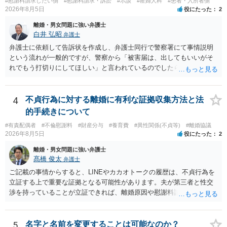
#慰謝料請求したい側
#慰謝料請求・訴訟
#示談
#産婦人科
#患者・入所者側
どの程度証拠価値があるのか ⇒前後のやり取りや誓約書の具体的内容
2026年8月5日
役にたった
2
を見ない限り、具体的な判断はできませんが、一定の証拠価値はある
と考えます。 ③ 借用書があっても、後から100万円を貸付扱いに変更
離婚・男女問題に強い弁護士
することは認められるのか。 ⇒おそらく１００万円は不当利得（受け
白井 弘昭
弁護士
取る正当な権利がないのに利益を取得した）として返還請求されてい
弁護士に依頼して告訴状を作成し、弁護士同行で警察署にて事情説明
るものかと推察しますので、 貸金返還ではないかと存じます。 ④ 私
という流れが一般的ですが、警察から「被害届は、出してもいいがそ
は現在、収入も不安定で貯金もなくリボ払い借金が既に約100万あり。
れでもう打切りにしてほしい」と言われているのでしたら、あまり結
今年に再婚したが主人はお金に厳しい為、一括で220万円を支払う事は
論は変わらないかもしれないですね。 所轄の警察を飛び越えて、直接
困難 仮に裁判で敗訴した場合でも、分割払いになる可能性はあります
検察庁に訴えるのもありかもしれないですが、実際に捜査をするの
か。 ⇒判決となり敗訴してしまった場合は、強制執行により不動産等
は、結局所轄だと思われますので、やはり結論は変わらないかもしれ
4
不貞行為に対する離婚に有利な証拠収集方法と法
の財産を差し押さえられ、そこから債権回収が図られることになりま
ないです。 一度、最寄りの「刑事に強い」とうたっている弁護士に相
的手続きについて
すが、 和解であれば柔軟な解決が可能ですので、その場合は分割払
談してみてはいかがでしょうか。 以上、ご参考まで。
いにより支払うことも十分可能です。 ⑤ このような事情であれば、私
#有責配偶者
#不倫慰謝料
#財産分与
#養育費
#異性関係(不貞等)
#離婚協議
2026年8月5日
役にたった
2
は120万円のみ和解交渉を続けるべきでしょうか。 ⇒ご相談者様の認
識を前提にすれば、１００万円も含めて返済する必要はないと考えら
離婚・男女問題に強い弁護士
れるため、 120万円のみについて交渉を続けることがベターかと存じ
髙橋 俊太
弁護士
ます。
ご記載の事情からすると、LINEやカカオトークの履歴は、不貞行為を
立証する上で重要な証拠となる可能性があります。夫が第三者と性交
渉を持っていることが立証できれば、離婚原因や慰謝料請求を検討す
る上で重要な事情となります。特に、数年間にわたって特定の相手と
性的関係を継続しているのであれば、その期間や回数が分かる資料は
できるだけ保存しておくことをお勧めいたします。 他方、「夫に不貞
5
名字と名前を変更することは可能なのか？