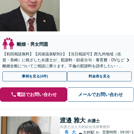
離婚・男女問題
【初回相談無料】【武雄温泉駅8分】【当日相談可】西九州地域（佐
賀・長崎）に根ざした弁護士が、慰謝料・財産分与・養育費・DVなど
離婚全般についてご相談に乗ります。不倫の慰謝料を請求したい・請
求されたなど、男女問題全般もお気軽にご相談ください。
事例を見る(4件)
料金表を見る
電話でお問い合わせ
メールでお問い合わせ
渡邉 雅大
弁護士
弁護士法人大村綜合法律事務所
長
大
大村駅
か
営業時間：09:00~1