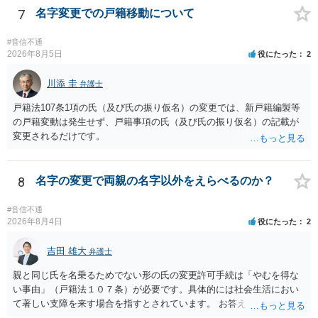
象ですので、上記(1)と(2)を説明できる資料は全て（ただし理路整然
7
名字変更での戸籍移動について
父の氏を称したいというケースが多い）。法律上は特に明文の要件が
に）提出することが必要になります。「フラッシュバック」とのこと
なく、家庭裁判所が相当と認めれば許可されます。ただし、子の氏の
なので、例えば、医学上確立されているPTSDの診断基準に合致した説
変更許可の場合、あなたは現在の戸籍からもう一方の親への戸籍に入
#音信不通
明とそれに沿う資料の提出が必要になってくるように思います。 精神
2026年8月5日
役にたった
2
籍する（戻る）という戸籍変動になるため、成人した子からの変更許
的・心理的な理由の氏変更は様々な意味でハードルがかなり高く、弁
可申立てにおいては、入籍先である親（及びそこに同籍している配偶
護士へ依頼しても苦労することが強く予想されるところです。、もし
川添 圭
者や15歳以上の子）の同意があるかどうかが重視されるケースが多い
弁護士
本人申立てをお考えであれば、医学知識はもちろん法律知識も要求さ
です。 (2)については、「やむを得ない事由」が必要とされます。これ
戸籍法107条1項の氏（及び氏の振り仮名）の変更では、新戸籍編製等
れますので、性急な申立てをせず、知識と資料をしっかりと揃えて、
は、名の変更許可よりも厳重な要件であるとされ、本件のような精神
の戸籍変動は発生せず、戸籍事項の氏（及び氏の振り仮名）の記載が
万全の体制で申立てに臨んだ方がよいと思われます。
的・心理的な理由ではなかなかハードルが高いところですが、親から
変更されるだけです。
性的虐待を受けていたケースで氏変更を許可した事案がありますの
で、全く可能性がないわけではありません。なお、戸籍法107条1項の
氏の変更許可申立ては戸籍筆頭者からの申立てが必要であるため、申
8
名字の変更で両親の名字以外をえらべるのか？
立て前に分籍届によってあなたの単独戸籍を編成しておく必要がある
でしょう。 法的に検討すべき課題が多いため、弁護士へ相談されるこ
#音信不通
とをお勧めします。
2026年8月4日
役にたった
2
吉田 雄大
弁護士
親と同じ氏を名乗るためでない形の氏の変更許可手続は「やむを得な
い事由」（戸籍法１０７条）が必要です。具体的には社会生活におい
て著しい支障を来す場合を指すとされています。 お答えとしては、理
論上はご両親の氏であれ別であれ区別はありませんが、上記「著しい