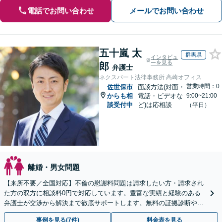
電話でお問い合わせ
メールでお問い合わせ
五十嵐 太
群馬県
インタビュ
ーを見る
郎
弁護士
ネクスパート法律事務所 高崎オフィス
営業時間：0
佐世保市
面談方法(対面・
からも相
電話・ビデオな
9:00~21:00
談受付中
ど)は応相談
（平日）
離婚・男女問題
【来所不要／全国対応】不倫の慰謝料問題は請求したい方・請求され
た方の双方に相談料0円で対応しています。豊富な実績と経験のある
弁護士が交渉から解決まで徹底サポートします。無料の証拠診断や着
手金の返還保証もありますので安心してご相談ください。
事例を見る(7件)
料金表を見る