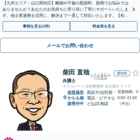
【九州エリア・山口県対応】離婚や不倫の慰謝料、親権でお悩みでは
ありませんか？あなたのお気持ちに寄り添い丁寧にサポートいたしま
す。他士業連携を活用し、解決まで一貫して対応いたします。【初回
相談60分無料】
事例を見る(3件)
料金表を見る
メールでお問い合わせ
柴田 直哉
愛知県
インタビュ
ーを見る
弁護士
ネクスパート法律事務所 名古屋オフィス
営業時間：0
佐世保市
面談方法(対面・
からも相
電話・ビデオな
9:00~21:00
談受付中
ど)は応相談
（平日）