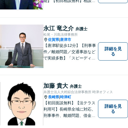
能】【初回相談無料】相談者
さまの声にしっかり耳を傾
け、解決まで丁寧にサポート
します。相続／離婚・男女問
題／交通事故／債務整理／労
永江 竜之介
弁護士
働問題など幅広く対応可能で
松尾・川島法律事務所
す。
佐賀県
唐津市
|
【唐津駅徒歩12分】【刑事事
詳細を見
件／離婚問題／交通事故など
る
で実績多数】「スピーディで
的確な判断」がモットーで
す。皆様に寄り添い、目線を
合わせながらどのような解決
が望ましいのかを共に考えま
加藤 貴大
弁護士
す。ぜひお気軽にご相談くだ
弁護士法人大村綜合法律事務所 時津オフィス
さい！【プライバシー完備】
長崎県
時津町
|
【初回面談無料】【法テラス
詳細を見
利用可】長崎県全域に対応。
る
刑事事件、離婚問題、借金・
債務整理など。ご依頼者さま
のお悩み、そして心に寄り添