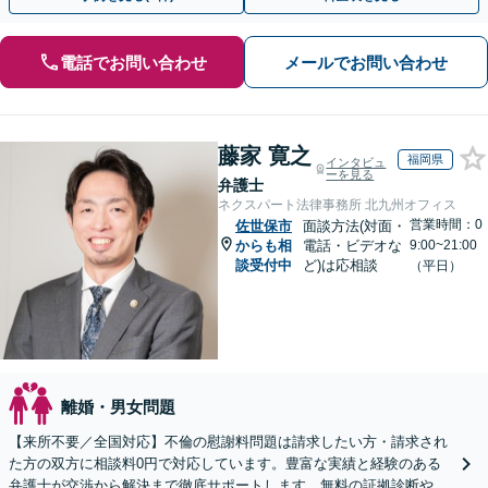
電話でお問い合わせ
メールでお問い合わせ
藤家 寛之
福岡県
インタビュ
ーを見る
弁護士
ネクスパート法律事務所 北九州オフィス
営業時間：0
佐世保市
面談方法(対面・
からも相
電話・ビデオな
9:00~21:00
談受付中
ど)は応相談
（平日）
離婚・男女問題
【来所不要／全国対応】不倫の慰謝料問題は請求したい方・請求され
た方の双方に相談料0円で対応しています。豊富な実績と経験のある
弁護士が交渉から解決まで徹底サポートします。無料の証拠診断や着