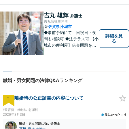
い丁寧にサポートいたしま
す。どんな些細なことでも構
吉丸 雄輝
弁護士
いません。お気軽にご相談く
吉丸法律事務所
ださい【完全個室】
佐賀県
小城市
|
◆事前予約にて土日祝日・夜
詳細を見
間も相談可 ◆法テラス可 【小
る
城市の便利屋】借金問題を中
心に取り組んでおります。
離婚・男女問題の法律Q&Aランキング
1
離婚時の公正証書の内容について
#養育費
#離婚の慰謝料
2026年8月3日
役にたった
6
離婚・男女問題に強い弁護士
髙橋 俊太