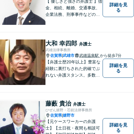
【 優しさと強さの弁護士 】借
詳細を見
金、相続、離婚、交通事故、
る
企業法務、刑事事件などのご
相談を承っております。まず
はお気軽にご相談ください。
チーム体制による迅速で最適
なリーガルサービスを提供い
大和 幸四郎
弁護士
たします。
武雄法律事務所
佐賀県
武雄市
武雄温泉駅
から徒歩7分
|
【弁護士歴20年以上】豊富な
詳細を見
経験に裏打ちされた的確でぶ
る
れない弁護スタンス。多数の
著書・メディア出演あり。
【借金・債務整理】約2000件
の解決実績。【相続遺言】司
法書士などとも連携しワンス
藤藪 貴治
弁護士
トップで解決。難事件には他
ひぜん嬉野・芯鋭法律事務所
弁護士と協力も。元調停委
佐賀県
嬉野市
|
員。
【元ケースワーカーの弁護
詳細を見
士】【土日祝・夜間も相談可
る