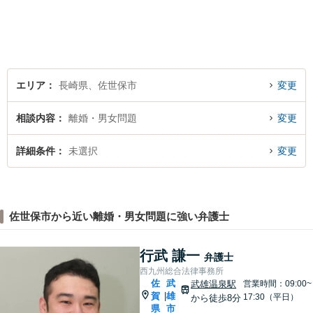
トやリスクをご説明し、納得
の解決へと導きます。時間外
のご相談にも対応可能ですの
で、お気軽にご連絡くださ
い。
エリア
長崎県、佐世保市
変更
相談内容
離婚・男女問題
変更
詳細条件
未選択
変更
佐世保市から近い離婚・男女問題に強い弁護士
行武 謙一
弁護士
西九州総合法律事務所
佐
武
武雄温泉駅
営業時間：09:00~
賀
雄
|
17:30（平日）
から徒歩8分
県
市