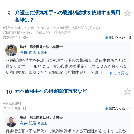
支障」の具体的判断の中で、現在の氏を使い続けることがなぜよくな
いのかが審理判断されることになる、というものになります。
9
弁護士に浮気相手への慰謝料請求を依頼する費用
相場は？
#慰謝料請求したい側
#20年以上の婚姻期間
#異性関係(不貞等)
#婚姻費用(別居中の生活費など)
#不倫慰謝料
2026年7月28日
役にたった
5
離婚・男女問題に強い弁護士
髙橋 俊太
弁護士
不貞慰謝料請求を弁護士に依頼する場合の費用は、法律事務所ごとに
異なります。 一般的には、交渉段階の着手金として１０万円台から３
０万円程度、回収できた金額に応じた報酬金として回収額の１０％か
ら２０％程度が設定されていることがあります。訴訟に移行する場合
には、追加着手金や日当、実費が発生することもあります。 もっと
も、証拠が十分にあるか、相手方の住所・勤務先が分かるか、慰謝料
10
元不倫相手への損害賠償請求など
額、離婚の有無、交渉で終わるか訴訟まで見込むかによって、費用は
変わり得ます。依頼前に、交渉だけの場合、訴訟になった場合、回収
#不倫慰謝料
できなかった場合の費用を確認しておくとよいでしょう。 弁護士選び
2026年8月6日
役にたった
1
では、不貞慰謝料案件の経験が相応にあるか、費用体系が明確か、見
離婚・男女問題に強い弁護士
通しを過度に楽観的に言い過ぎないか、質問に具体的に答えてくれる
白井 弘昭
弁護士
か、連絡方法（メール、電話、弁護士直接か事務局員を介するかな
貞操権侵害（不法行為）で慰謝料請求できる可能性があるように思わ
ど）や対応スピードが合うかを確認するとよいと思います。いずれに