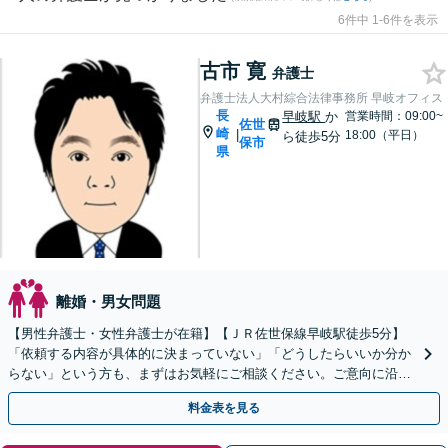
6件中 1-6件を表示
古市 寛
弁護士
弁護士法人大村綜合法律事務所 早岐オフィス
長
早岐駅
か
営業時間：09:00~
佐世
崎
|
18:00（平日）
ら徒歩5分
保市
県
離婚・男女問題
【男性弁護士・女性弁護士が在籍】【ＪＲ佐世保線早岐駅徒歩5分】
「依頼する内容が具体的に決まっていない」「どうしたらいいか分か
らない」という方も、まずはお気軽にご相談ください。ご意向に沿っ
た解決を目指します！
料金表を見る