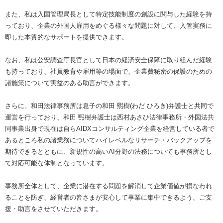
また、私は入国管理局長として特定技能制度の創設に関与した経験を持
っており、企業の外国人雇用をめぐる様々な問題に対して、入管実務に
即した本質的なサポートを提供できます。
なお、私は公安調査庁長官として日本の経済安全保障に取り組んだ経験
も持っており、社員教育や雇用等の場面で、企業費秘密の保護のための
諸施策について実益のある助言ができます。
さらに、和田法律事務所は息子の和田 煕樹(わだ ひろき)弁護士と共同で
運営を行っており、和田 煕樹弁護士は西村あさひ法律事務所・外国法共
同事業出身で現在は自らAIDXコンサルティング企業を経営している者で
あるところ私の諸業務についてハイレベルなリサーチ・バックアップを
期待できるとともに、新規性の高いAI分野の法務についても事務所とし
て対応可能な体制となっています。
事務所全体として、企業に潜在する問題を解消して企業価値が損なわれ
ることを防ぎ、経営者の皆さまが安心して事業に集中できるよう、ご支
援・助言をさせていただきます。