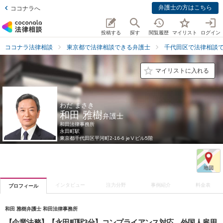
弁護士の方はこちら
ココナラへ
投稿する
探す
閲覧履歴
マイリスト
ログイン
ココナラ法律相談
東京都で法律相談できる弁護士
千代田区で法律相談
マイリストに入れる
わだ まさき
和田 雅樹
弁護士
和田法律事務所
永田町駅
東京都
千代田区平河町2-16-6 jeⅤビル5階
インタビュー
注力分野
事例紹介
料金表
プロフィール
和田 雅樹弁護士 和田法律事務所
【企業法務】【永田町駅3分】コンプライアンス対応、外国人雇用