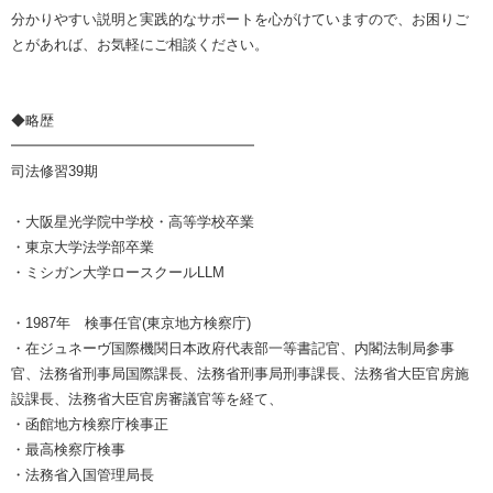
分かりやすい説明と実践的なサポートを心がけていますので、お困りご
とがあれば、お気軽にご相談ください。
◆略歴
━━━━━━━━━━━━━━━━━
司法修習39期
・大阪星光学院中学校・高等学校卒業
・東京大学法学部卒業
・ミシガン大学ロースクールLLM
・1987年 検事任官(東京地方検察庁)
・在ジュネーヴ国際機関日本政府代表部一等書記官、内閣法制局参事
官、法務省刑事局国際課長、法務省刑事局刑事課長、法務省大臣官房施
設課長、法務省大臣官房審議官等を経て、
・函館地方検察庁検事正
・最高検察庁検事
・法務省入国管理局長