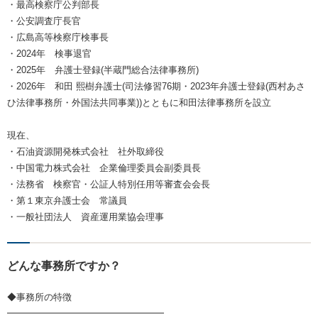
・最高検察庁公判部長
・公安調査庁長官
・広島高等検察庁検事長
・2024年 検事退官
・2025年 弁護士登録(半蔵門総合法律事務所)
・2026年 和田 熙樹弁護士(司法修習76期・2023年弁護士登録(西村あさ
ひ法律事務所・外国法共同事業))とともに和田法律事務所を設立
現在、
・石油資源開発株式会社 社外取締役
・中国電力株式会社 企業倫理委員会副委員長
・法務省 検察官・公証人特別任用等審査会会長
・第１東京弁護士会 常議員
・一般社団法人 資産運用業協会理事
どんな事務所ですか？
◆事務所の特徴
━━━━━━━━━━━━━━━━━