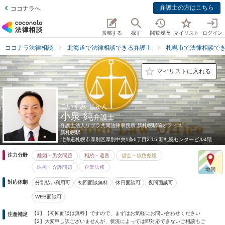
弁護士の方はこちら
ココナラへ
投稿する
探す
閲覧履歴
マイリスト
ログイン
ココナラ法律相談
北海道で法律相談できる弁護士
札幌市で法律相談で
マイリストに入れる
こいずみ じゅん
小泉 純
弁護士
弁護士法人リブラ共同法律事務所 新札幌駅前オフィス
新札幌駅
北海道
札幌市厚別区厚別中央1条6丁目2-15 新札幌センタービル4階
注力分野
離婚・男女問題
相続・遺言
借金・債務整理
医療・介護問題
企業法務
対応体制
分割払い利用可
初回面談無料
休日面談可
夜間面談可
WEB面談可
【1】【初回面談は無料】ですので、まずはお気軽にお問い合わせください
注意補足
【2】大変申し訳ございませんが、状況によっては即対応できないご相談もご