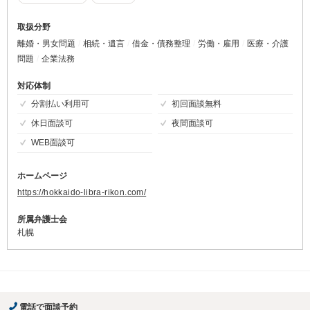
取扱分野
離婚・男女問題
相続・遺言
借金・債務整理
労働・雇用
医療・介護
問題
企業法務
対応体制
分割払い利用可
初回面談無料
休日面談可
夜間面談可
WEB面談可
ホームページ
https://hokkaido-libra-rikon.com/
所属弁護士会
札幌
電話で面談予約