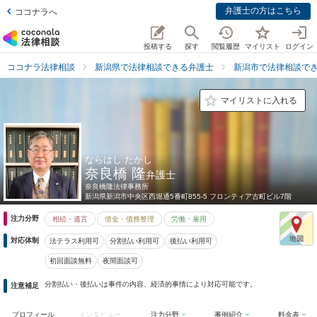
弁護士の方はこちら
ココナラへ
投稿する
探す
閲覧履歴
マイリスト
ログイン
ココナラ法律相談
新潟県で法律相談できる弁護士
新潟市で法律相談で
マイリストに入れる
ならはし たかし
奈良橋 隆
弁護士
奈良橋隆法律事務所
新潟県
新潟市中央区西堀通5番町855-5 フロンティア古町ビル7階
注力分野
相続・遺言
借金・債務整理
労働・雇用
対応体制
法テラス利用可
分割払い利用可
後払い利用可
初回面談無料
夜間面談可
分割払い・後払いは事件の内容、経済的事情により対応可能です。
注意補足
プロフィール
インタビュー
注力分野
事例紹介
料金表