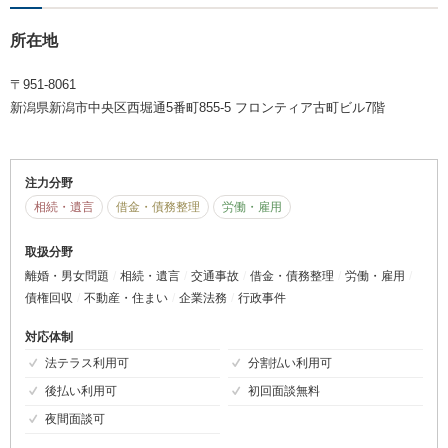
所在地
〒951-8061
新潟県新潟市中央区西堀通5番町855-5 フロンティア古町ビル7階
注力分野
相続・遺言
借金・債務整理
労働・雇用
取扱分野
離婚・男女問題
相続・遺言
交通事故
借金・債務整理
労働・雇用
債権回収
不動産・住まい
企業法務
行政事件
対応体制
法テラス利用可
分割払い利用可
後払い利用可
初回面談無料
夜間面談可