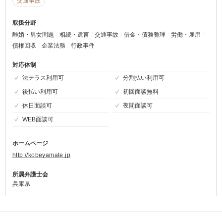
交通事故
取扱分野
離婚・男女問題
相続・遺言
交通事故
借金・債務整理
労働・雇用
債権回収
企業法務
行政事件
対応体制
法テラス利用可
分割払い利用可
後払い利用可
初回面談無料
休日面談可
夜間面談可
WEB面談可
ホームページ
http://kobeyamate.jp
所属弁護士会
兵庫県