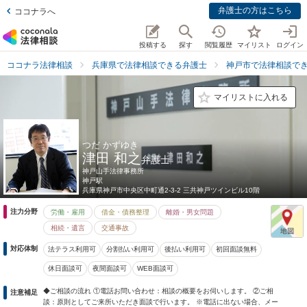
弁護士の方はこちら
ココナラへ
投稿する
探す
閲覧履歴
マイリスト
ログイン
ココナラ法律相談
兵庫県で法律相談できる弁護士
神戸市で法律相談で
マイリストに入れる
つだ かずゆき
津田 和之
弁護士
神戸山手法律事務所
神戸駅
兵庫県
神戸市中央区中町通2-3-2 三共神戸ツインビル10階
注力分野
労働・雇用
借金・債務整理
離婚・男女問題
相続・遺言
交通事故
対応体制
法テラス利用可
分割払い利用可
後払い利用可
初回面談無料
休日面談可
夜間面談可
WEB面談可
◆ご相談の流れ ①電話お問い合わせ：相談の概要をお伺いします。 ②ご相
注意補足
談：原則としてご来所いただき面談で行います。 ※電話に出ない場合、メー