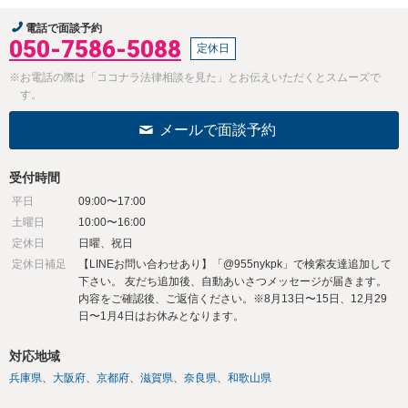
電話で面談予約
050-7586-5088
定休日
※お電話の際は「ココナラ法律相談を見た」とお伝えいただくとスムーズで
す。
メールで面談予約
受付時間
平日
09:00〜17:00
土曜日
10:00〜16:00
定休日
日曜、祝日
定休日補足
【LINEお問い合わせあり】「@955nykpk」で検索友達追加して
下さい。 友だち追加後、自動あいさつメッセージが届きます。
内容をご確認後、ご返信ください。※8月13日〜15日、12月29
日〜1月4日はお休みとなります。
対応地域
兵庫県
大阪府
京都府
滋賀県
奈良県
和歌山県