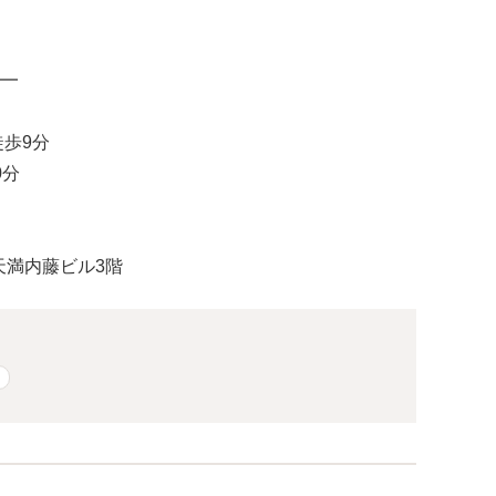
━
歩9分
0分
西天満内藤ビル3階