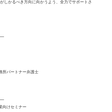
がしかるべき方向に向かうよう、全力でサポートさ
━
事務所パートナー弁護士
━
企業向けセミナー