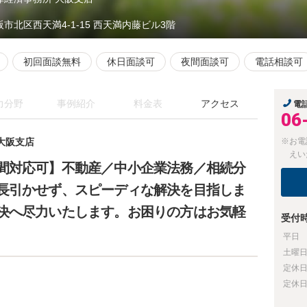
阪市北区西天満4-1-15 西天満内藤ビル3階
初回面談無料
休日面談可
夜間面談可
電話相談可
力分野
事例紹介
料金表
アクセス
電
06
大阪支店
※お電
えい
間対応可】不動産／中小企業法務／相続分
長引かせず、スピーディな解決を目指しま
決へ尽力いたします。お困りの方はお気軽
受付
平日
土曜
定休
定休