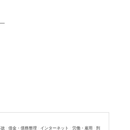
━
事故
借金・債務整理
インターネット
労働・雇用
刑