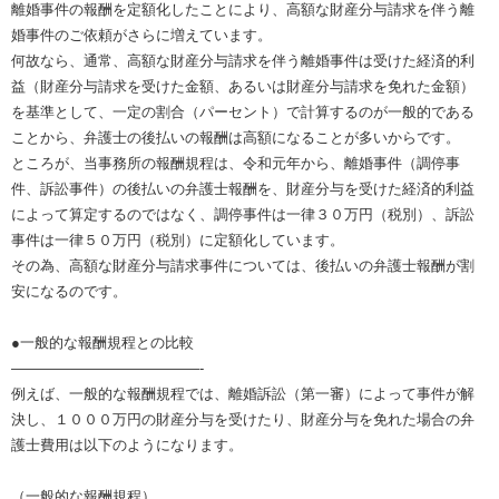
離婚事件の報酬を定額化したことにより、高額な財産分与請求を伴う離
婚事件のご依頼がさらに増えています。
何故なら、通常、高額な財産分与請求を伴う離婚事件は受けた経済的利
益（財産分与請求を受けた金額、あるいは財産分与請求を免れた金額）
を基準として、一定の割合（パーセント）で計算するのが一般的である
ことから、弁護士の後払いの報酬は高額になることが多いからです。
ところが、当事務所の報酬規程は、令和元年から、離婚事件（調停事
件、訴訟事件）の後払いの弁護士報酬を、財産分与を受けた経済的利益
によって算定するのではなく、調停事件は一律３０万円（税別）、訴訟
事件は一律５０万円（税別）に定額化しています。
その為、高額な財産分与請求事件については、後払いの弁護士報酬が割
安になるのです。
●一般的な報酬規程との比較
—————————————-
例えば、一般的な報酬規程では、離婚訴訟（第一審）によって事件が解
決し、１０００万円の財産分与を受けたり、財産分与を免れた場合の弁
護士費用は以下のようになります。
（一般的な報酬規程）