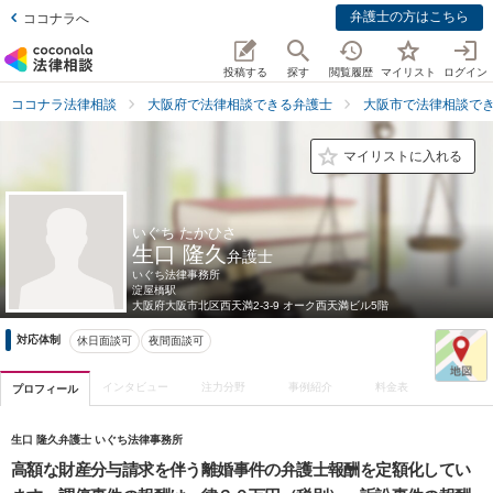
弁護士の方はこちら
ココナラへ
投稿する
探す
閲覧履歴
マイリスト
ログイン
ココナラ法律相談
大阪府で法律相談できる弁護士
大阪市で法律相談で
マイリストに入れる
いぐち たかひさ
生口 隆久
弁護士
いぐち法律事務所
淀屋橋駅
大阪府
大阪市北区西天満2-3-9 オーク西天満ビル5階
対応体制
休日面談可
夜間面談可
インタビュー
注力分野
事例紹介
料金表
プロフィール
生口 隆久弁護士 いぐち法律事務所
高額な財産分与請求を伴う離婚事件の弁護士報酬を定額化してい