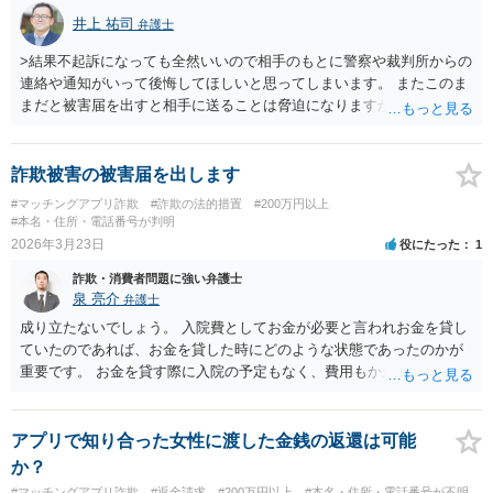
井上 祐司
弁護士
>結果不起訴になっても全然いいので相手のもとに警察や裁判所からの
連絡や通知がいって後悔してほしいと思ってしまいます。 またこのま
まだと被害届を出すと相手に送ることは脅迫になりますか？ 相手
方が虚偽の事実を述べて2万円を要求したのであれば、被害届の提出は
正当な権利の行使であるとして、脅迫罪に該当する可能性が高いもの
とは思われません。 ただし、「お金が必要」という文面が虚偽の事
詐欺被害の被害届を出します
実を述べて金銭を要求したものであるかどうかが詐欺罪の成否を分け
#マッチングアプリ詐欺
#詐欺の法的措置
#200万円以上
るので、より詳しく知りたい場合はやり取りをすべて見せたうえで法
#本名・住所・電話番号が判明
律相談を受けられた方が良いでしょう。 なお、厳密には詐欺罪の成
2026年3月23日
役にたった
1
立が疑われる場合であっても、ご質問のような男女間の金銭のやり取
詐欺・消費者問題に強い弁護士
りの場合、金額が多額、又はほかにも多数の被害者がいるというよう
泉 亮介
弁護士
な場合でなければ、警察が被害届の受理を渋ることは頻繁にありま
す。
成り立たないでしょう。 入院費としてお金が必要と言われお金を貸し
ていたのであれば、お金を貸した時にどのような状態であったのかが
重要です。 お金を貸す際に入院の予定もなく、費用もかからないのに
嘘をついてお金を受け取っていたということが証明できれば詐欺とな
り得るでしょう。
アプリで知り合った女性に渡した金銭の返還は可能
か？
#マッチングアプリ詐欺
#返金請求
#200万円以上
#本名・住所・電話番号が不明