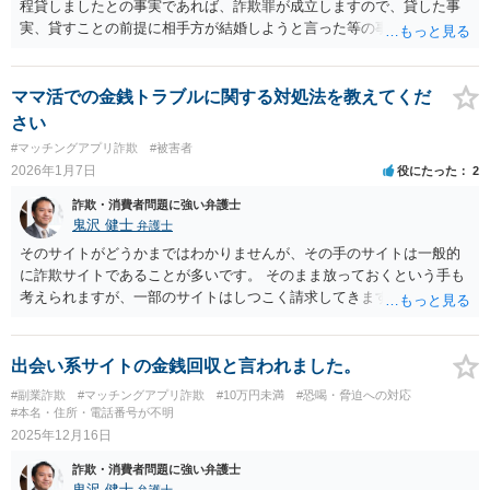
程貸しましたとの事実であれば、詐欺罪が成立しますので、貸した事
実、貸すことの前提に相手方が結婚しようと言った等の事実、相手が
既婚である事実などを基礎づける証拠をもって被害届けを出すのが良
いかと思います。ご参考にしてください。
ママ活での金銭トラブルに関する対処法を教えてくだ
さい
#マッチングアプリ詐欺
#被害者
2026年1月7日
役にたった
2
詐欺・消費者問題に強い弁護士
鬼沢 健士
弁護士
そのサイトがどうかまではわかりませんが、その手のサイトは一般的
に詐欺サイトであることが多いです。 そのまま放っておくという手も
考えられますが、一部のサイトはしつこく請求してきます。 裁判にな
った場合には、弁護士に依頼するところまで必要でしょう。
出会い系サイトの金銭回収と言われました。
#副業詐欺
#マッチングアプリ詐欺
#10万円未満
#恐喝・脅迫への対応
#本名・住所・電話番号が不明
2025年12月16日
詐欺・消費者問題に強い弁護士
鬼沢 健士