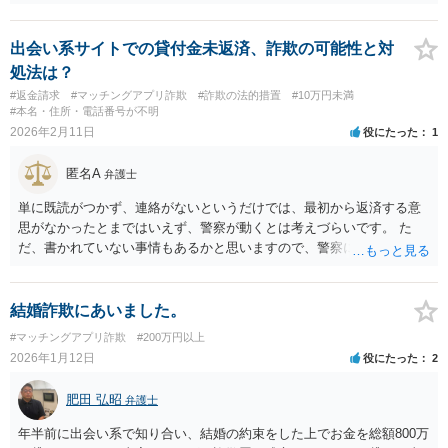
出会い系サイトでの貸付金未返済、詐欺の可能性と対
処法は？
#返金請求
#マッチングアプリ詐欺
#詐欺の法的措置
#10万円未満
#本名・住所・電話番号が不明
2026年2月11日
役にたった
1
匿名A
弁護士
単に既読がつかず、連絡がないというだけでは、最初から返済する意
思がなかったとまではいえず、警察が動くとは考えづらいです。 た
だ、書かれていない事情もあるかと思いますので、警察に相談してみ
てはどうでしょうか。
結婚詐欺にあいました。
#マッチングアプリ詐欺
#200万円以上
2026年1月12日
役にたった
2
肥田 弘昭
弁護士
年半前に出会い系で知り合い、結婚の約束をした上でお金を総額800万