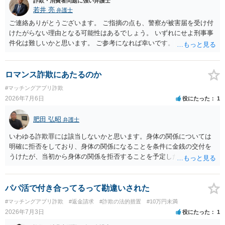
詐欺・消費者問題に強い弁護士
からスタートすることになるでしょう。 ご理解のとおり、詐欺である
若井 亮
弁護士
ことの立証は簡単ではありません。 刑事事件化が出来るのであれば、
返金交渉で有利になる可能性がありますが、民事上の詐欺の立証以上
ご連絡ありがとうございます。 ご指摘の点も、警察が被害届を受け付
に難しいところがあります。 こちらについては、一度、最寄りの警察
けたがらない理由となる可能性はあるでしょう。 いずれにせよ刑事事
署に被害相談をするようにしてください。 具体的な見通しに関して
件化は難しいかと思います。 ご参考になれば幸いです。
は、証拠を拝見する必要があるため、直接弁護士にご相談された方が
良いかと思います。
ロマンス詐欺にあたるのか
#マッチングアプリ詐欺
2026年7月6日
役にたった
1
肥田 弘昭
弁護士
いわゆる詐欺罪には該当しないかと思います。身体の関係については
明確に拒否をしており、身体の関係になることを条件に金銭の交付を
うけたが、当初から身体の関係を拒否することを予定した等相手を錯
誤に陥れてないからです。いわゆるロマンス詐欺についても、お金が
欲しいこと身体の関係は拒否と嘘偽りなく相手に伝えた上で相手もそ
れを前提に金銭交付していますので、ロマンス詐欺には該当しないか
パパ活で付き合ってるって勘違いされた
と思います。ご参考にしてください。
#マッチングアプリ詐欺
#返金請求
#詐欺の法的措置
#10万円未満
2026年7月3日
役にたった
1