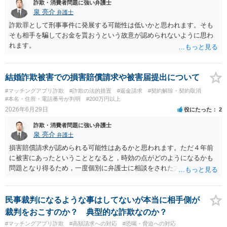
詐欺・消費者問題に強い弁護士
泉 亮介
弁護士
詐欺罪として刑事事件に発展する可能性は低いかと思われます。そも
そも相手を騙してお金を貰おうという故意が認められないように思わ
れます。
結婚詐欺被害での損害賠償請求や被害届提出について
#マッチングアプリ詐欺
#詐欺の法的措置
#返金請求
#契約解除・契約取消
#本名・住所・電話番号が判明
#200万円以上
2026年6月29日
役にたった
2
詐欺・消費者問題に強い弁護士
泉 亮介
弁護士
損害賠償請求が認められる可能性はあるかと思われます。ただ４年前
に被害にあったということとなると，時効の点がどのようになるかも
問題となり得るため，一度個別に弁護士に相談をされた方が良いでし
ょう。
民事裁判になるような事はしてないが本当に相手側が
裁判をおこすのか？ 典型的な詐欺なのか？
#マッチングアプリ詐欺
#高額請求への対応
#恐喝・脅迫への対応