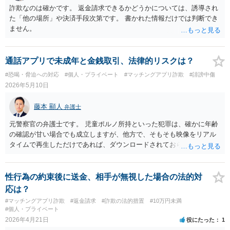
詐欺なのは確かです。 返金請求できるかどうかについては、誘導され
た「他の場所」や決済手段次第です。 書かれた情報だけでは判断でき
ません。
通話アプリで未成年と金銭取引、法律的リスクは？
#恐喝・脅迫への対応
#個人・プライベート
#マッチングアプリ詐欺
#誹謗中傷
2026年5月10日
藤本 顯人
弁護士
元警察官の弁護士です。 児童ポルノ所持といった犯罪は、確かに年齢
の確認が甘い場合でも成立しますが、他方で、そもそも映像をリアル
タイムで再生しただけであれば、ダウンロードされておらず「所持」
になりません。 また、刑法の映像要求については年齢の知情性（未成
年であることを認識認容すること）が必要ですが、それが無さそうな
ので成立しません。 そもそも、これは典型的な詐欺の手口です。 相手
性行為の約束後に送金、相手が無視した場合の法的対
が未成年である可能性自体が仕込みである可能性が高いです。 「親に
応は？
言う」「警察に通報する」「逮捕される」は全て脅し文句のテンプレ
#マッチングアプリ詐欺
#返金請求
#詐欺の法的措置
#10万円未満
ートです。 特に事件化しないと思います。
#個人・プライベート
2026年4月21日
役にたった
1