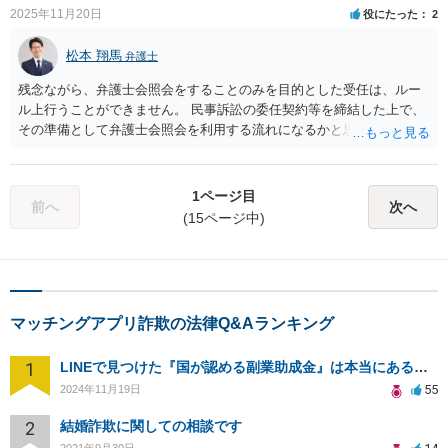
2025年11月20日
役にたった
2
松本 翔馬
弁護士
残念ながら、弁護士会照会をすることのみを目的とした受任は、ルー
ル上行うことができません。 民事訴訟の委任契約等を締結した上で、
その準備として弁護士会照会を利用する流れになるかと思われます。
1ページ目
前へ
次へ
(15ページ中)
マッチングアプリ詐欺の法律Q&Aランキング
1
LINEで見つけた『国が認める副業助成金』は本当にあるのですか？今それで訴えられそうでどうすれば？
55
2024年11月19日
2
結婚詐欺に関しての相談です