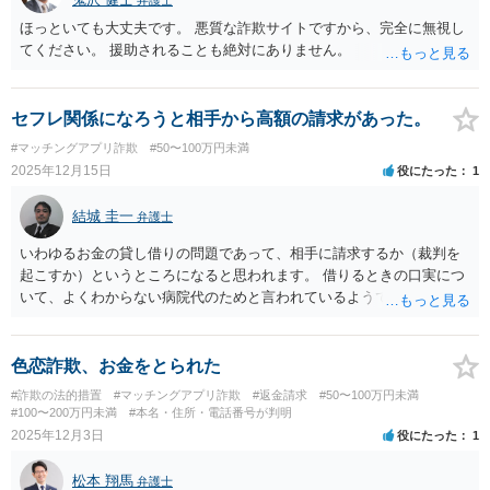
弁護士
ほっといても大丈夫です。 悪質な詐欺サイトですから、完全に無視し
てください。 援助されることも絶対にありません。
セフレ関係になろうと相手から高額の請求があった。
#マッチングアプリ詐欺
#50〜100万円未満
2025年12月15日
役にたった
1
結城 圭一
弁護士
いわゆるお金の貸し借りの問題であって、相手に請求するか（裁判を
起こすか）というところになると思われます。 借りるときの口実につ
いて、よくわからない病院代のためと言われているようですが、これ
を詐欺として警察に被害届というのは状況からして難しいと判断され
たのかもしれません。
色恋詐欺、お金をとられた
#詐欺の法的措置
#マッチングアプリ詐欺
#返金請求
#50〜100万円未満
#100〜200万円未満
#本名・住所・電話番号が判明
2025年12月3日
役にたった
1
松本 翔馬
弁護士