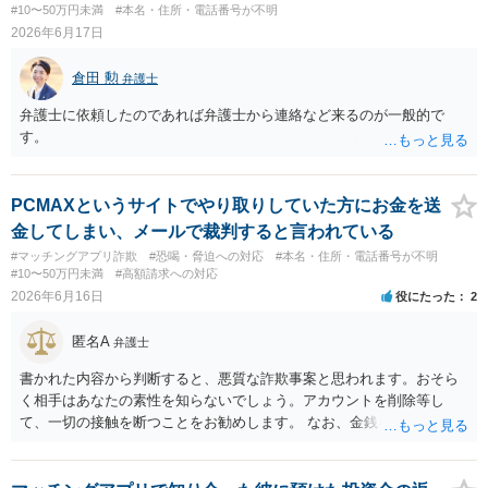
#10〜50万円未満
#本名・住所・電話番号が不明
2026年6月17日
倉田 勲
弁護士
弁護士に依頼したのであれば弁護士から連絡など来るのが一般的で
す。
PCMAXというサイトでやり取りしていた方にお金を送
金してしまい、メールで裁判すると言われている
#マッチングアプリ詐欺
#恐喝・脅迫への対応
#本名・住所・電話番号が不明
#10〜50万円未満
#高額請求への対応
2026年6月16日
役にたった
2
匿名A
弁護士
書かれた内容から判断すると、悪質な詐欺事案と思われます。おそら
く相手はあなたの素性を知らないでしょう。アカウントを削除等し
て、一切の接触を断つことをお勧めします。 なお、金銭を取り返すこ
とができるかどうかは、相手方を特定できるかどうかにかかっている
ので、難しい可能性もあります。