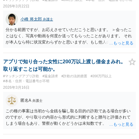
2026年3月22日
小峰 将太郎
弁護士
分かる範囲ですが、お応えさせていただこうと思います。 ＞会ったこ
とはなく、写真や動画を何度か送ってもらったことがあります。 それ
が本人なら特に状況変わらずかと思いますが、もし他人の写真であっ
た場合は、騙す意思があったと判断することは出来ないのでしょう
か？ →他人の写真を自分と偽ったことにより、金員の授受につながっ
たのであれば、刑事で言えば詐欺、民事で言えば不法行為に当たる可
アプリで知り合った女性に200万以上渡し借金まみれ。
能性があります。 その場合、不法行為の損害賠償請求、不当利得返還
取り返すことは可能か。
請求などの法律構成はできるかもしれません。 もっとも、弁護士につ
#マッチングアプリ詐欺
#返金請求
#詐欺の法的措置
#200万円以上
いての費用もかかるので、被害額との兼ね合いであることは難しいと
#本名・住所・電話番号が不明
ころです。 少しでもお力になれば幸いです。
2026年3月16日
匿名A
弁護士
この種の事案は当初から金銭を騙し取る目的の詐欺である場合が多い
のですが、やり取りの内容から形式的に判断すると贈与と評価されて
しまう場合もあり、警察が動くかどうかは未知数です。 また、民事の
手続で返金を求めたい場合でも、SNSのやり取りだけで一度も会った
ことがない相手は氏名や住所の特定から始めなければならず（伝えら