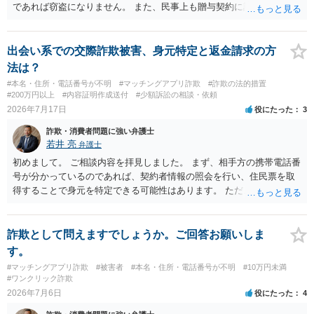
であれば窃盗になりません。 また、民事上も贈与契約に該当すると思
われるところ、返済の義務はありません。 これ以上のやり取りをせ
ず、可能であればブロックをするようにしてください。 ご不安であれ
ば、最寄りの警察署に相談をしても良いかもしれません。 以上、ご参
出会い系での交際詐欺被害、身元特定と返金請求の方
考になれば幸いです。
法は？
#本名・住所・電話番号が不明
#マッチングアプリ詐欺
#詐欺の法的措置
#200万円以上
#内容証明作成送付
#少額訴訟の相談・依頼
2026年7月17日
役にたった
3
詐欺・消費者問題に強い弁護士
若井 亮
弁護士
初めまして。 ご相談内容を拝見しました。 まず、相手方の携帯電話番
号が分かっているのであれば、契約者情報の照会を行い、住民票を取
得することで身元を特定できる可能性はあります。 ただ、他人名義の
携帯電話であるなどした場合には特定に結びつけることは難しいとこ
ろです。 LINEについても、詐欺の事案であれば照会できる可能性はあ
りますが、携帯電話の番号を経由する方法より難しくなります。 身元
詐欺として問えますでしょうか。ご回答お願いしま
を特定した後は、返金の理屈があるかどうかを確認していきます。 基
す。
本的に贈与に該当する場合には返金請求ができません。 詐欺を含め、
#マッチングアプリ詐欺
#被害者
#本名・住所・電話番号が不明
#10万円未満
当方に返金の理屈があるかどうかを確認していきます。 さらに、渡し
#ワンクリック詐欺
た金額について、裏付けがあるかどうかも精査します。 上記を経て、
2026年7月6日
役にたった
4
身元の特定、返金の理屈があると判断できるのであれば、まずは交渉