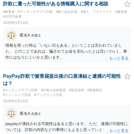
れている氏名や住所はデタラメである可能性が高いからです）、しか
詐欺に遭った可能性がある情報購入に関する相談
も、仮に本件が詐欺事案で、犯罪組織が絡んでいるとすれば、LINEに
#被害者
#マッチングアプリ詐欺
#振り込め詐欺
#個人・プライベート
#被害者
登録されている電話番号も、不正に取得した番号であるか、あるいは
#10万円未満
本人確認が不要な外国の携帯会社の番号である可能性が高いのが実情
2026年3月14日
です。個人の単発の詐欺事案であれば、警察による検挙や民事の損害
賠償請求ができる場合もありますが、やってみなければわからないと
匿名A
弁護士
ころであり、しかも（借金まみれという状況で）そのための弁護士費
用の捻出をどうするのかという問題も出てきます。 個別事情を詳しく
情報を買った時は「いない日もある」ということは言われていまし
検討する必要はありますが、結果的に回収が難しいのであれば、自己
た。 とのことであれば、騙されてお金を支払ったとは言いづらく、事
破産などの債務整理を検討し他方がよいとアドバイスされることもよ
件にはなりにくいかと思います。
くある事案です。警察や弁護士へ相談して、最終的な方針を決めた方
がよいと思います。
PayPay詐欺で被害届提出後の口座凍結と逮捕の可能性
は？
#マッチングアプリ詐欺
#詐欺の法的措置
#架空請求
#悪徳商法
#フィッシング詐欺
#ワンクリック詐欺
2026年2月14日
匿名A
弁護士
paypayが凍結される可能性はあると思います。 ただ、逮捕の可能性に
ついては、詐欺の内容などの事情にもよると思っています。