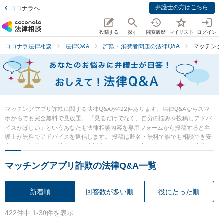
弁護士の方はこちら
ココナラへ
投稿する
探す
閲覧履歴
マイリスト
ログイン
ココナラ法律相談
法律Q&A
詐欺・消費者問題の法律Q&A
マッチン
マッチングアプリ詐欺に関する法律Q&Aが422件あります。法律Q&Aならスマ
ホからでも完全無料で見放題。 『見るだけでなく、自分の悩みを投稿しアドバ
イスがほしい』というあなたも法律相談内容を専用フォームから投稿すると弁
護士が無料でアドバイスを返信します。 投稿は匿名・無料で誰でも相談でき安
心です。毎日多くの法律相談に弁護士がアドバイス中。 今すぐあなたの法律の
悩み・質問を検索・投稿し弁護士の知恵を借りて解決の一歩を踏み出しましょ
マッチングアプリ詐欺の法律Q&A一覧
う。
新着順
回答数が多い順
役にたった順
422件中 1-30件を表示