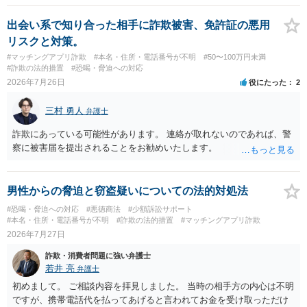
出会い系で知り合った相手に詐欺被害、免許証の悪用
リスクと対策。
#マッチングアプリ詐欺
#本名・住所・電話番号が不明
#50〜100万円未満
#詐欺の法的措置
#恐喝・脅迫への対応
2026年7月26日
役にたった
2
三村 勇人
弁護士
詐欺にあっている可能性があります。 連絡が取れないのであれば、警
察に被害届を提出されることをお勧めいたします。
男性からの脅迫と窃盗疑いについての法的対処法
#恐喝・脅迫への対応
#悪徳商法
#少額訴訟サポート
#本名・住所・電話番号が不明
#詐欺の法的措置
#マッチングアプリ詐欺
2026年7月27日
詐欺・消費者問題に強い弁護士
若井 亮
弁護士
初めまして。 ご相談内容を拝見しました。 当時の相手方の内心は不明
ですが、携帯電話代を払ってあげると言われてお金を受け取っただけ