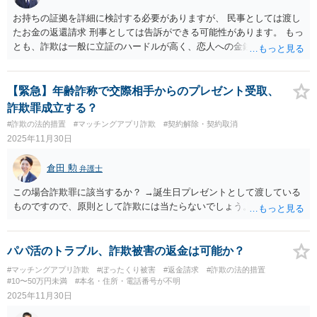
お持ちの証拠を詳細に検討する必要がありますが、 民事としては渡し
たお金の返還請求 刑事としては告訴ができる可能性があります。 もっ
とも、詐欺は一般に立証のハードルが高く、恋人への金銭交付は貸金
ではなく贈与であると争われる場合が多い点は注意が必要です。
【緊急】年齢詐称で交際相手からのプレゼント受取、
詐欺罪成立する？
#詐欺の法的措置
#マッチングアプリ詐欺
#契約解除・契約取消
2025年11月30日
倉田 勲
弁護士
この場合詐欺罪に該当するか？ →誕生日プレゼントとして渡している
ものですので、原則として詐欺には当たらないでしょう。
パパ活のトラブル、詐欺被害の返金は可能か？
#マッチングアプリ詐欺
#ぼったくり被害
#返金請求
#詐欺の法的措置
#10〜50万円未満
#本名・住所・電話番号が不明
2025年11月30日