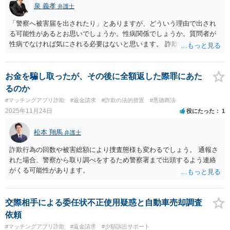
泉 義孝
弁護士
「警察へ被害届を出されたり」とありますが、どういう理由で出され
る可能性があるとお思いでしょうか。性病関係でしょうか。質問者が
性病でなければ気にされる必要はないと思います。 詐欺については、
性病検査代が架空請求として詐欺に当たるとしても、それを立証する
証拠が足りないように思いますので、警察が受理するかは疑問です。
詐欺案件は立証が難しく、私も以前投資詐欺で証拠を収集して被害届
お金を騙し取ったが、その後に全額返した際罪にあた
を警察に出そうとしたら、警察から詐欺案件を多数抱えており、公訴
るのか
時効の近いものから取り組んでおり、かなり先になると言われ事実上
#マッチングアプリ詐欺
#返金請求
#詐欺の法的措置
#悪徳商法
お断りされたことがあります。 回答になっているかどうか不明です
2025年11月24日
役にたった
1
が、よろしくお願いいたします。
松本 翔馬
弁護士
詐欺行為の回数や被害総額により捜査態様も変わるでしょう。 通報さ
れた場合、警察から取り調べをするため警察署まで出頭するよう連絡
がくる可能性があります。
交際相手による委任状不正使用疑惑と自動車売却調査
依頼
#マッチングアプリ詐欺
#返金請求
#少額訴訟サポート