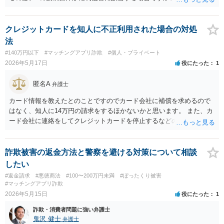
対する詐欺の誘引投稿は外見上詐欺による権利侵害であることが明白
でない（文面から詐欺と判るような投稿に人は騙されない）からで
す。また、リプライからDMへ誘導されて詐欺被害に遭った事案も、D
クレジットカードを知人に不正利用された場合の対処
Mのやり取りは発信者情報開示請求の対象となる「特定電気通信」に
法
該当しませんので、同様の結論になります。 ちなみに、もしXからLIN
#140万円以下
#マッチングアプリ詐欺
#個人・プライベート
Eに誘導されて投資詐欺被害に遭ったのであれば、LINEアカウントの
2026年5月17日
役にたった
1
電話番号・メールアドレスについてLINEヤフー社に対する弁護士会照
会を行えば回答が得られるようになりましたが、実際には、電話番号
匿名A
弁護士
等の回答が得られても特定が困難（匿名で契約可能な海外の携帯番号
など）であることも少なくないといわれています。
カード情報を教えたとのことですのでカード会社に補償を求めるので
はなく、知人に14万円の請求をするほかないかと思います。 また、カ
ード会社に連絡をしてクレジットカードを停止するなどの対応が必要
になるかと思います。
詐欺被害の返金方法と警察を避ける対策について相談
したい
#返金請求
#悪徳商法
#100〜200万円未満
#ぼったくり被害
#マッチングアプリ詐欺
2026年5月15日
役にたった
1
詐欺・消費者問題に強い弁護士
鬼沢 健士
弁護士