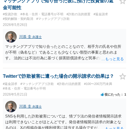
マッチングアプリで知り合った彼に預けた投資金の返
金可能性
#投資詐欺
#本名・住所・電話番号が不明
#詐欺の法的措置
#返金請求
#契約解除・契約取消
#マッチングアプリ詐欺
2026年5月26日
川添 圭
弁護士
マッチングアプリで知り合ったとのことなので、相手方の氏名や住所
が不明（偽名など）であることも少なくない類型の事案と思われま
す。 法的には不法行為に基づく損害賠償請求など民事の請求は可能と
思われ、さらに事案によっては詐欺で刑事告訴することも検討できる
かも知れませんが、相手方の特定がまず問題となり、特定できるとし
ても回収可能性が真正面から問題になる可能性高いと思われます。 費
Twitterで詐欺被害に遭った場合の開示請求の効果は？
用倒れのリスクもあるため、何をどこまでできるのかを検討する必要
#返金請求
#マッチングアプリ詐欺
#詐欺の法的措置
#100〜200万円未満
はありますが、金額が大きいようですので、まずは弁護士へ相談され
#本名・住所・電話番号が不明
た方がよいと思います。
2026年5月21日
役にたった
1
川添 圭
弁護士
SNSを利用した詐欺被害については、情プラ法の発信者情報開示請求
は利用できないことがほとんどです。発信者情報開示請求の対象とな
るのは、Xの投稿自体が権利侵害に該当する場合ですが、不特定の者に