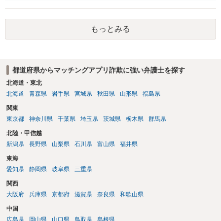
誤に陥れてないからです。いわゆるロマンス詐欺についても、お金が
欲しいこと身体の関係は拒否と嘘偽りなく相手に伝えた上で相手もそ
れを前提に金銭交付していますので、ロマンス詐欺には該当しないか
もっとみる
と思います。ご参考にしてください。
都道府県からマッチングアプリ詐欺に強い弁護士を探す
北海道・東北
北海道
青森県
岩手県
宮城県
秋田県
山形県
福島県
関東
東京都
神奈川県
千葉県
埼玉県
茨城県
栃木県
群馬県
北陸・甲信越
新潟県
長野県
山梨県
石川県
富山県
福井県
東海
愛知県
静岡県
岐阜県
三重県
関西
大阪府
兵庫県
京都府
滋賀県
奈良県
和歌山県
中国
広島県
岡山県
山口県
鳥取県
島根県