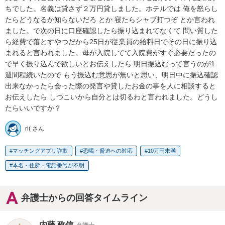
ちでした。名義は貸さず２万円貸しました。ホテルでは 俺を怒らし
たらどうなるか知らないだろ とか 寝たらシャブ打つぞ とか言われ
ました。で次の日に口座確認したら振り込まれてなくて 問い質した
ら経費で落とすやつだから25日が従業員の給料日でその日に振り込
まれると言われました。母が入院してて入院費がすぐ必要だったの
で早く振り込んで欲しいとお伝えしたら 明日振込むって言うのが1
週間程続いたので もう振込む意思が無いと思い、明日中に振込確認
出来なかったら会った際の発言や貸したお金の事を人に相談すると
お伝えしたら しつこいから自分とは切るわと言われました。どうし
たらいいですか？
ri( さん
マッチングアプリ詐欺
恐喝・脅迫への対応
10万円未満
本名・住所・電話番号が不明
弁護士からの回答タイムライン
内藤 政信