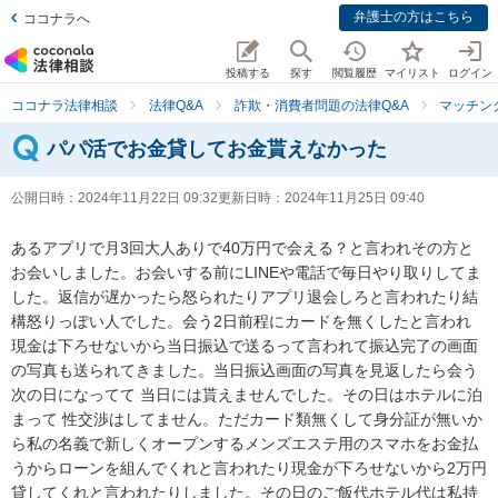
弁護士の方はこちら
ココナラへ
投稿する
探す
閲覧履歴
マイリスト
ログイン
ココナラ法律相談
法律Q&A
詐欺・消費者問題の法律Q&A
マッチン
パパ活でお金貸してお金貰えなかった
公開日時：
2024年11月22日 09:32
更新日時：
2024年11月25日 09:40
あるアプリで月3回大人ありで40万円で会える？と言われその方と
お会いしました。お会いする前にLINEや電話で毎日やり取りしてま
した。返信が遅かったら怒られたりアプリ退会しろと言われたり結
構怒りっぽい人でした。会う2日前程にカードを無くしたと言われ 
現金は下ろせないから当日振込で送るって言われて振込完了の画面
の写真も送られてきました。当日振込画面の写真を見返したら会う
次の日になってて 当日には貰えませんでした。その日はホテルに泊
まって 性交渉はしてません。ただカード類無くして身分証が無いか
ら私の名義で新しくオープンするメンズエステ用のスマホをお金払
うからローンを組んでくれと言われたり現金が下ろせないから2万円
貸してくれと言われたりしました。その日のご飯代ホテル代は私持