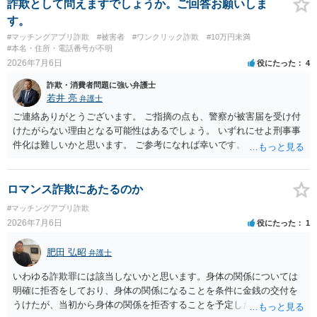
りますが、携帯電話の番号を経由する方法より難しくなります。 身元
詐欺として問えますでしょうか。ご回答お願いしま
を特定した後は、返金の理屈があるかどうかを確認していきます。 基
す。
本的に贈与に該当する場合には返金請求ができません。 詐欺を含め、
#マッチングアプリ詐欺
#被害者
#ワンクリック詐欺
#10万円未満
当方に返金の理屈があるかどうかを確認していきます。 さらに、渡し
#本名・住所・電話番号が不明
た金額について、裏付けがあるかどうかも精査します。 上記を経て、
2026年7月6日
役にたった
4
身元の特定、返金の理屈があると判断できるのであれば、まずは交渉
詐欺・消費者問題に強い弁護士
からスタートすることになるでしょう。 ご理解のとおり、詐欺である
若井 亮
弁護士
ことの立証は簡単ではありません。 刑事事件化が出来るのであれば、
返金交渉で有利になる可能性がありますが、民事上の詐欺の立証以上
ご連絡ありがとうございます。 ご指摘の点も、警察が被害届を受け付
に難しいところがあります。 こちらについては、一度、最寄りの警察
けたがらない理由となる可能性はあるでしょう。 いずれにせよ刑事事
署に被害相談をするようにしてください。 具体的な見通しに関して
件化は難しいかと思います。 ご参考になれば幸いです。
は、証拠を拝見する必要があるため、直接弁護士にご相談された方が
良いかと思います。
ロマンス詐欺にあたるのか
#マッチングアプリ詐欺
2026年7月6日
役にたった
1
肥田 弘昭
弁護士
いわゆる詐欺罪には該当しないかと思います。身体の関係については
明確に拒否をしており、身体の関係になることを条件に金銭の交付を
うけたが、当初から身体の関係を拒否することを予定した等相手を錯