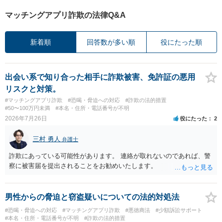
マッチングアプリ詐欺の法律Q&A
新着順
回答数が多い順
役にたった順
出会い系で知り合った相手に詐欺被害、免許証の悪用
リスクと対策。
#マッチングアプリ詐欺
#恐喝・脅迫への対応
#詐欺の法的措置
#50〜100万円未満
#本名・住所・電話番号が不明
2026年7月26日
役にたった
2
三村 勇人
弁護士
詐欺にあっている可能性があります。 連絡が取れないのであれば、警
察に被害届を提出されることをお勧めいたします。
男性からの脅迫と窃盗疑いについての法的対処法
#恐喝・脅迫への対応
#マッチングアプリ詐欺
#悪徳商法
#少額訴訟サポート
#本名・住所・電話番号が不明
#詐欺の法的措置