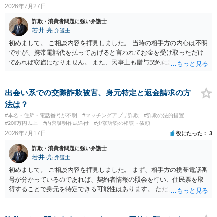
2026年7月27日
詐欺・消費者問題に強い弁護士
若井 亮
弁護士
初めまして。 ご相談内容を拝見しました。 当時の相手方の内心は不明
ですが、携帯電話代を払ってあげると言われてお金を受け取っただけ
であれば窃盗になりません。 また、民事上も贈与契約に該当すると思
われるところ、返済の義務はありません。 これ以上のやり取りをせ
ず、可能であればブロックをするようにしてください。 ご不安であれ
ば、最寄りの警察署に相談をしても良いかもしれません。 以上、ご参
出会い系での交際詐欺被害、身元特定と返金請求の方
考になれば幸いです。
法は？
#本名・住所・電話番号が不明
#マッチングアプリ詐欺
#詐欺の法的措置
#200万円以上
#内容証明作成送付
#少額訴訟の相談・依頼
2026年7月17日
役にたった
3
詐欺・消費者問題に強い弁護士
若井 亮
弁護士
初めまして。 ご相談内容を拝見しました。 まず、相手方の携帯電話番
号が分かっているのであれば、契約者情報の照会を行い、住民票を取
得することで身元を特定できる可能性はあります。 ただ、他人名義の
携帯電話であるなどした場合には特定に結びつけることは難しいとこ
ろです。 LINEについても、詐欺の事案であれば照会できる可能性はあ