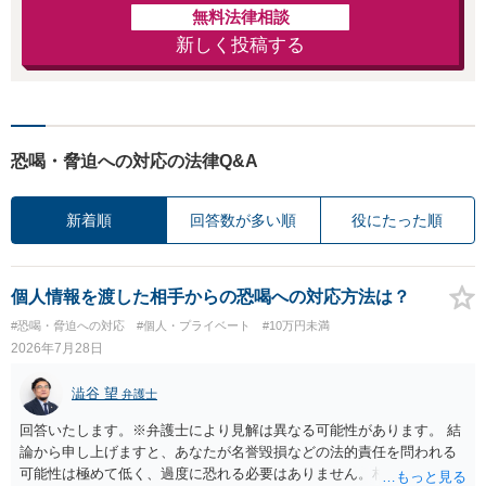
無料法律相談
新しく投稿する
恐喝・脅迫への対応の法律Q&A
新着順
回答数が多い順
役にたった順
個人情報を渡した相手からの恐喝への対応方法は？
#恐喝・脅迫への対応
#個人・プライベート
#10万円未満
2026年7月28日
澁谷 望
弁護士
回答いたします。※弁護士により見解は異なる可能性があります。 結
論から申し上げますと、あなたが名誉毀損などの法的責任を問われる
可能性は極めて低く、過度に恐れる必要はありません。相手の行為こ