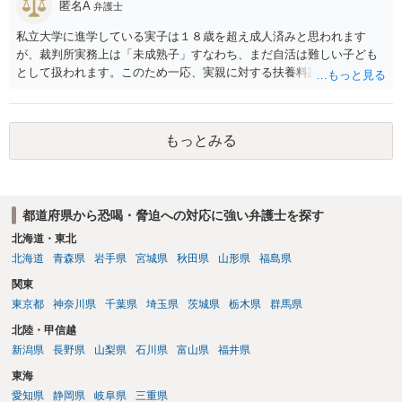
匿名A
弁護士
私立大学に進学している実子は１８歳を超え成人済みと思われます
が、裁判所実務上は「未成熟子」すなわち、まだ自活は難しい子ども
として扱われます。このため一応、実親に対する扶養料請求として法
律的には成り立つ可能性があります。 ただし、実子と同居する元配偶
者宛に養育費を支払っており、当該養育費は実子の進学費用の趣旨も
一部含まれています。また、私立大学進学について貴殿が了解したわ
もっとみる
けではないという事情も存在します。 こうした場合には、支払を拒ん
だとしても学費の請求が裁判所によって強制される可能性は低いとい
えます。 以上整理したとおり、貴殿の事情を説明し支払えないと実子
に伝えるのが良い対処法と思います。
都道府県から恐喝・脅迫への対応に強い弁護士を探す
北海道・東北
北海道
青森県
岩手県
宮城県
秋田県
山形県
福島県
関東
東京都
神奈川県
千葉県
埼玉県
茨城県
栃木県
群馬県
北陸・甲信越
新潟県
長野県
山梨県
石川県
富山県
福井県
東海
愛知県
静岡県
岐阜県
三重県