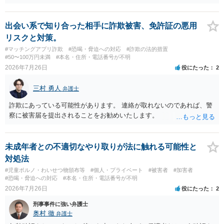
そが恐喝や脅迫にあたる悪質な手口です。相手がブロックしてきたの
は警察の介入を恐れて逃げた可能性が高いと考えられます。 今後の具
体的な対応は以下の通りです。 ・相手の要求は無視する（1対1のやり
出会い系で知り合った相手に詐欺被害、免許証の悪用
取りで「詐欺か」と聞いただけで名誉毀損は成立しません） ・マイナ
リスクと対策。
ンバー総合フリーダイヤルへ連絡し、カードの一時停止と再発行手続
#マッチングアプリ詐欺
#恐喝・脅迫への対応
#詐欺の法的措置
きを行う ・万が一に備え、会社には「個人情報を悪用されたトラブル
#50〜100万円未満
#本名・住所・電話番号が不明
に巻き込まれた」と事前伝えておく すでに警察へ相談済みとのことで
2026年7月26日
役にたった
2
すので、今後別のアカウントから連絡が来ても一切応じず、警察へ追
加の報告を行ってください。
三村 勇人
弁護士
詐欺にあっている可能性があります。 連絡が取れないのであれば、警
察に被害届を提出されることをお勧めいたします。
未成年者との不適切なやり取りが法に触れる可能性と
対処法
#児童ポルノ・わいせつ物頒布等
#個人・プライベート
#被害者
#加害者
#恐喝・脅迫への対応
#本名・住所・電話番号が不明
2026年7月26日
役にたった
2
刑事事件に強い弁護士
奥村 徹
弁護士