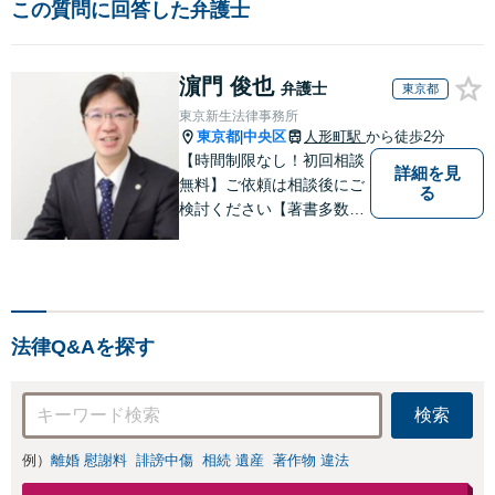
この質問に回答した弁護士
濵門 俊也
弁護士
東京都
東京新生法律事務所
東京都
中央区
人形町駅
から徒歩2分
|
【時間制限なし！初回相談
詳細を見
無料】ご依頼は相談後にご
る
検討ください【著書多数】
【離婚の解決実績300件以
上】心のケアもしながら全
力でサポートします【相続
問題】複雑な遺産分割・相
続放棄・遺留分なども、基
法律Q&Aを探す
本からわかりやすくご説明
します【人形町駅2分】
検索
例）
離婚 慰謝料
誹謗中傷
相続 遺産
著作物 違法