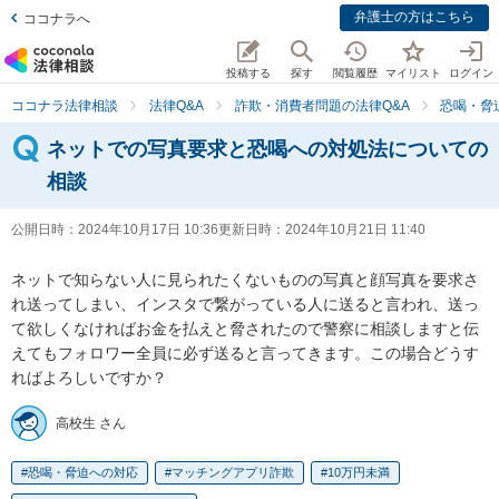
弁護士の方はこちら
ココナラへ
投稿する
探す
閲覧履歴
マイリスト
ログイン
ココナラ法律相談
法律Q&A
詐欺・消費者問題の法律Q&A
恐喝・脅
ネットでの写真要求と恐喝への対処法についての
相談
公開日時：
2024年10月17日 10:36
更新日時：
2024年10月21日 11:40
ネットで知らない人に見られたくないものの写真と顔写真を要求さ
れ送ってしまい、インスタで繋がっている人に送ると言われ、送っ
て欲しくなければお金を払えと脅されたので警察に相談しますと伝
えてもフォロワー全員に必ず送ると言ってきます。この場合どうす
ればよろしいですか？
高校生 さん
恐喝・脅迫への対応
マッチングアプリ詐欺
10万円未満