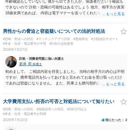
年齢確認もしていないし 後から出てきた人が、保護者だという確認も
できないので 詐欺・恐喝の可能性はあるでしょう 他方、相手方が真実
18歳未満であれば、 内容は電子マナーを送ってくれたら自慰行為など
の動画を要望通りに撮って送るよと言ったやりとりでした。 自分は動
画の尺は10分ほど、服を着たままで胸を触って欲しい、などの要望を
して、要求された金額(1000円程度)の電子マネーを送信してしまいま
男性からの脅迫と窃盗疑いについての法的対処法
した。 そこから、撮影するまで暇なので顔の雰囲気の写真を交換して
#恐喝・脅迫への対応
#マッチングアプリ詐欺
#悪徳商法
#少額訴訟サポート
欲しい、住んでいる都道府県と区を教えてと言われたので教えたりと
#本名・住所・電話番号が不明
#詐欺の法的措置
言ったやり取りをしていました。 というやりとりは、青少年条例違反
2026年7月27日
（わいせつ行為）の疑いがあります。18歳未満と知らなくても処罰可
詐欺・消費者問題に強い弁護士
能です。
若井 亮
弁護士
初めまして。 ご相談内容を拝見しました。 当時の相手方の内心は不明
ですが、携帯電話代を払ってあげると言われてお金を受け取っただけ
であれば窃盗になりません。 また、民事上も贈与契約に該当すると思
われるところ、返済の義務はありません。 これ以上のやり取りをせ
ず、可能であればブロックをするようにしてください。 ご不安であれ
ば、最寄りの警察署に相談をしても良いかもしれません。 以上、ご参
大学費用支払い拒否の可否と対処法について知りたい
考になれば幸いです。
#恐喝・脅迫への対応
#高額請求への対応
#200万円以上
#本名・住所・電話番号が判明
2026年7月22日
役にたった
2