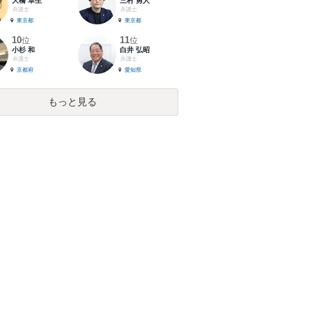
大橋 卓生
三村 勇人
弁護士
弁護士
東京都
東京都
10
11
位
位
小杉 和
白井 弘昭
弁護士
弁護士
京都府
愛知県
もっと見る