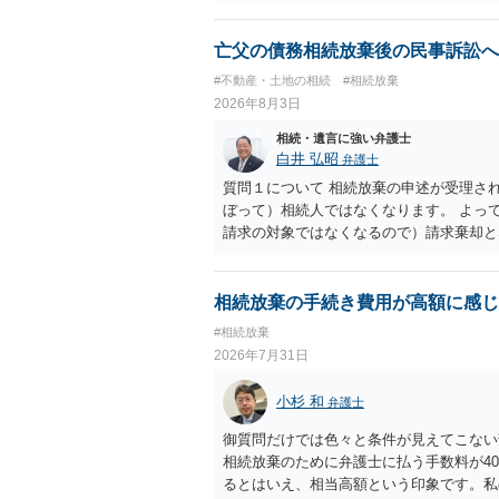
亡父の債務相続放棄後の民事訴訟へ
#不動産・土地の相続
#相続放棄
2026年8月3日
相続・遺言に強い弁護士
白井 弘昭
弁護士
質問１について 相続放棄の申述が受理さ
ぼって）相続人ではなくなります。 よっ
請求の対象ではなくなるので）請求棄却と
答弁書に添えて裁判所に提出してください
１回期日は出席する必要がありません。そ
す。 質問３について 弁護士ではないの
相続放棄の手続き費用が高額に感じ
でに届けばよい）で十分です。 詳細は、
#相続放棄
考まで。
2026年7月31日
小杉 和
弁護士
御質問だけでは色々と条件が見えてこない
相続放棄のために弁護士に払う手数料が4
るとはいえ、相当高額という印象です。私