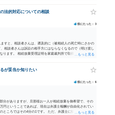
の法的対応についての相談
役にたった
3
れますと、相談者さんは、遡及的に（被相続人の死亡時にさかの
て、相談者さんは訴訟の相手方にはならなくなるので（明け渡し
なります。 相続放棄受理証明を家庭裁判所で取得し、コピーを
。 質問２について 請求棄却を求める答弁書を提出すれば、第
の日は差支え（用事があり出席できない）との記載で十分で
で、ｍｉｎｔｓでの提出の必要は無いと思います。郵送（期限ま
るが妥当か知りたい
書面記載の裁判所書記官にお問い合わせください。 以上、ご参
役にたった
6
部分がありますが、旦那様お一人が相続放棄を御希望で、その
0万円ということであれば、現在は弁護士報酬が自由化されてい
のところではその4分の1です。 ただ、弁護士に払う手数料とは