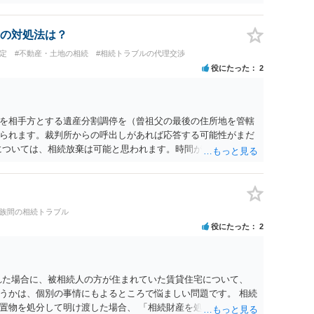
になりますので、その費用も支払うべきものとして頭に置いて
士に対する手数料ですが、旦那様の収入や財産にもよりますが、
を予約して受任してもらうのが一番安上がりでしょう。数万円
の対処法は？
スは予約が取りづらい（希望者が多く予約できてもしばらく先に
定
#不動産・土地の相続
#相続トラブルの代理交渉
のことを考えると、来週早々すぐにでも御連絡する方が良いで
役にたった
2
い、あるいは時間がない等であれば、相続を取扱分野としている
わせてみることです。相続を扱う弁護士でも相続放棄は比較的安
向きに受けてくれないところもあるようです。 複数の法律事務
安いところでやってもらうことに決めれば、キューちゃんママ
を相手方とする遺産分割調停を（曾祖父の最後の住所地を管轄
はないでしょうか。 あるいは相続放棄であれば御自分でできな
られます。裁判所からの呼出しがあれば応答する可能性がまだ
のは戸籍等の取得費用と印紙代だけとなります。家庭裁判所の
については、相続放棄は可能と思われます。時間が思った以上に
類を確認し、印紙と共に家庭裁判所に提出して相続放棄申述受
があります。その点是非御注意ください。
家族間の相続トラブル
役にたった
2
れた場合に、被相続人の方が住まれていた賃貸住宅について、
うかは、個別の事情にもよるところで悩ましい問題です。 相続
置物を処分して明け渡した場合、 「相続財産を処分」したと評