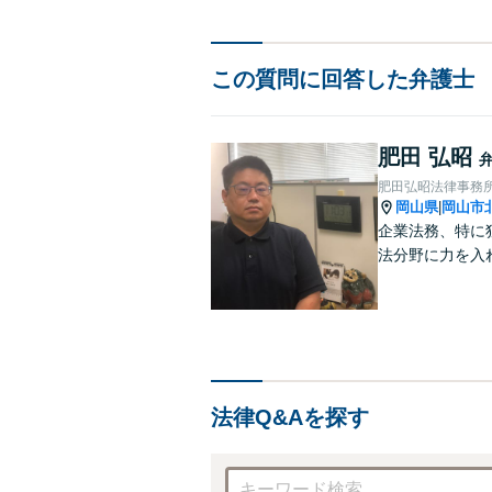
この質問に回答した弁護士
肥田 弘昭
肥田弘昭法律事務
岡山県
岡山市
|
企業法務、特に
法分野に力を入
法律Q&Aを探す