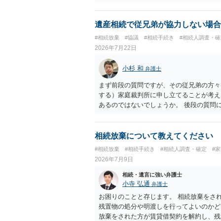
別に戸籍の用意に一定の実費がかかること
おいてください。 話を元に戻して、弁護
法テラスに御連絡なさって弁護士との相談
遺産相続で従兄弟が協力しない場合
でやってくれるはずです。 ただ、法テラ
#相続放棄
#協議
#相続手続き
#相続人調査・確
なる）ようですので、比較的短い熟慮期間
2026年7月22日
しょう。 もし法テラスが御利用になれな
弁護士を適宜探し（WEB等で）、問い合
小杉 和
弁護士
価な手数料でのお仕事になるのであまり前
所に聞いて（相見積もりをとって）、一番
まず前段の質問ですが、その従兄弟の方々
さんの御希望をかなえることができるので
する）家庭裁判所に申し立てることが考え
くもないとは思います。その場合、かかる
あるのではないでしょうか。 後段の質問
サイトから用紙を取得すると共に必要な書
ないので必要書類をてきぱきと揃える必要
理通知書を待つという流れになります。
相続放棄について教えてください
#相続放棄
#相続手続き
#相続人調査・確定
#
2026年7月9日
相続・遺言に強い弁護士
小寺 弘通
弁護士
お困りのことと存じます。 相続放棄をさ
残置物の処分や明渡しを行ってよいのかど
放棄をされた方が賃貸借契約を解約し、残