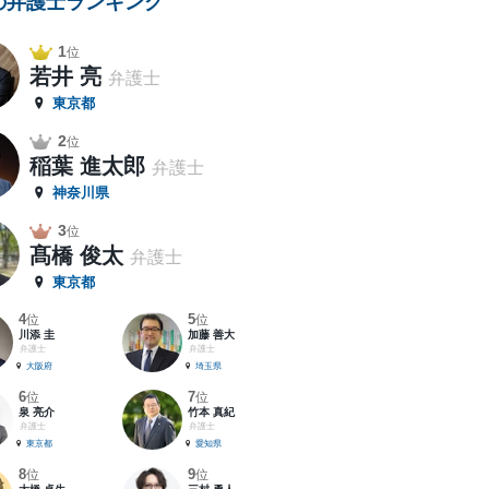
の弁護士ランキング
1
位
若井 亮
弁護士
東京都
2
位
稲葉 進太郎
弁護士
神奈川県
3
位
髙橋 俊太
弁護士
東京都
4
5
位
位
川添 圭
加藤 善大
弁護士
弁護士
大阪府
埼玉県
6
7
位
位
泉 亮介
竹本 真紀
弁護士
弁護士
東京都
愛知県
8
9
位
位