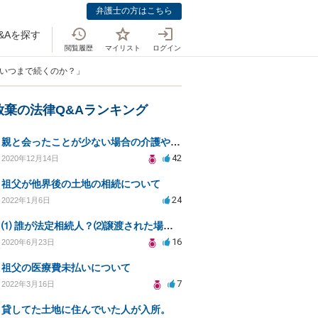
弁護士の方はこちら
&Aを探す
閲覧履歴
マイリスト
ログイン
はいつまで続くのか？」
放棄の法律Q&Aランキング
親と会ったことが少ない場合の介護や相続の義務について
42
2020年12月14日
祖父が他界後の土地の相続について
24
2022年1月6日
⑴ 誰が法定相続人？⑵譲渡された場合の税金？⑶相続放棄後同じ不動産を相続できない？⑷借金返済義務は？
16
2020年6月23日
祖父の医療費未払いについて
7
2022年3月16日
貸してた土地に住んでいた人が入所。