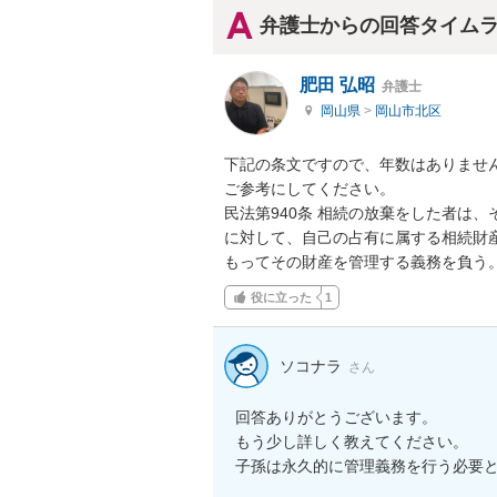
弁護士からの回答タイム
肥田 弘昭
弁護士
岡山県
>
岡山市北区
下記の条文ですので、年数はありませ
ご参考にしてください。

民法第940条 相続の放棄をした者は
に対して、自己の占有に属する相続財
もってその財産を管理する義務を負う
役に立った
1
ソコナラ
さん
回答ありがとうございます。

もう少し詳しく教えてください。

子孫は永久的に管理義務を行う必要と