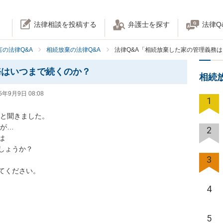
法律相談を投稿する
弁護士を探す
法律Q
の法律Q&A
相続放棄の法律Q&A
法律Q&A「相続放棄した家の管理義務
務はいつまで続くのか？
相続
5年9月9日 08:08
1
と聞きました。

が…

2


ょうか？

3
てください。
4
5