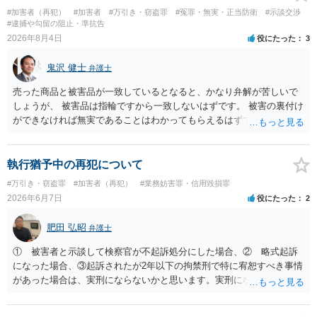
#加害者（再犯）
#加害者
#万引き・窃盗罪
#冤罪・無実・正当防衛
#示談交渉
#逮捕や勾留の阻止・準抗告
2026年8月4日
役にたった
3
鬼沢 健士
弁護士
売った商品と被害品が一致しているとなると、かなり弁解が苦しいで
しょうが、 被害品は指輪ですから一致しないはずです。 被害の裏付け
ができなければ無実であることはわかってもらえるはずです。
執行猶予中の再犯について
#万引き・窃盗罪
#加害者（再犯）
#業務妨害罪・信用毀損罪
2026年6月7日
役にたった
2
肥田 弘昭
弁護士
① 被害者と示談して検察官が不起訴処分にした場合、② 略式起訴
になった場合、③起訴されたが2年以下の拘禁刑で特に宥恕すべき事情
があった場合は、実刑にならないかと思います。実刑になった場合
は、ケースバイケースですが、1年8カ月＋今回の罪になるかと思いま
す。威力業務妨害罪だけであれば、2年以上には私の弁護経験ではなら