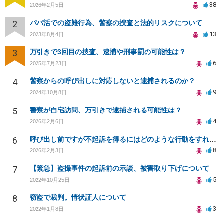
38
2026年2月5日
2
パパ活での盗難行為、警察の捜査と法的リスクについて
13
2023年8月4日
3
万引きで3回目の捜査、逮捕や刑事罰の可能性は？
6
2025年7月23日
4
警察からの呼び出しに対応しないと逮捕されるのか？
9
2024年10月8日
5
警察が自宅訪問、万引きで逮捕される可能性は？
4
2026年2月6日
6
呼び出し前ですが不起訴を得るにはどのような行動をすればよいか。反省文と再犯防止のルールを決めた上申書
8
2026年2月3日
7
【緊急】盗撮事件の起訴前の示談、被害取り下げについて
5
2022年10月25日
8
窃盗で裁判。情状証人について
3
2022年1月8日