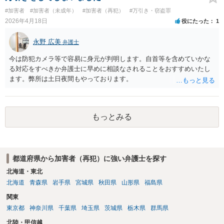
長・体型・服装・歩き方などから身元が特定されることがあります。
#加害者
#加害者（未成年）
#加害者（再犯）
#万引き・窃盗罪
また、ポイントカードやクレジットカード、駅でのICカード利用など
2026年4月18日
役にたった
1
から個人情報が分かることもあります。 Qスマホを捨てたことは有
利？ 証拠が減るのは事実ですが、防犯カメラの映像が確認されれば、
永野 広美
弁護士
盗撮の実行行為が立証できる可能性も高いです。 証拠が少ない＝捜査
されないとは言い切れません。 また、証拠を意図的に隠滅したと判断
今は防犯カメラ等で容易に身元が判明します。自首等を含めていかな
されれば、むしろ不利になる可能性もあります。 Q被害者の届け出が
る対応をすべきか弁護士に早めに相談なされることをおすすめいたし
なくても捜査される？ 一応、性的姿態撮影罪は被害者の届け出がなく
ます。弊所は土日夜間もやっております。
ても警察が動ける犯罪です。 ただ、実際には被害者本人からの届出が
なければ警察は捜査には消極的な傾向があります。 友人Aには、ご心
配であれば最寄りの弁護士に相談することをお勧めください。
もっとみる
都道府県から加害者（再犯）に強い弁護士を探す
北海道・東北
北海道
青森県
岩手県
宮城県
秋田県
山形県
福島県
関東
東京都
神奈川県
千葉県
埼玉県
茨城県
栃木県
群馬県
北陸・甲信越