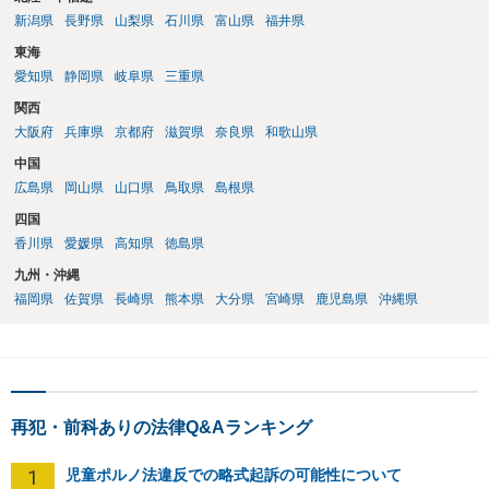
新潟県
長野県
山梨県
石川県
富山県
福井県
東海
愛知県
静岡県
岐阜県
三重県
関西
大阪府
兵庫県
京都府
滋賀県
奈良県
和歌山県
中国
広島県
岡山県
山口県
鳥取県
島根県
四国
香川県
愛媛県
高知県
徳島県
九州・沖縄
福岡県
佐賀県
長崎県
熊本県
大分県
宮崎県
鹿児島県
沖縄県
再犯・前科ありの法律Q&Aランキング
1
児童ポルノ法違反での略式起訴の可能性について