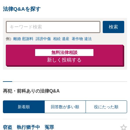
に向けて、全力を
など幅広く対応。他士
尽くします。
法律Q&Aを探す
業とも連携可能です
【出張相談可】【東所
沢駅30秒】
検索
例）
離婚 慰謝料
誹謗中傷
相続 遺産
著作物 違法
無料法律相談
新しく投稿する
再犯・前科ありの法律Q&A
新着順
回答数が多い順
役にたった順
窃盗 執行猶予中 冤罪