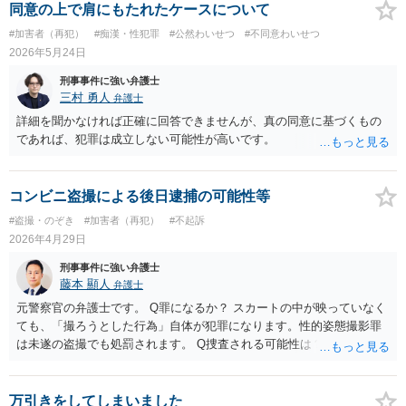
ないかと思いますので、3年8カ月の刑期程度かと思います。ご参考に
同意の上で肩にもたれたケースについて
してください。
#加害者（再犯）
#痴漢・性犯罪
#公然わいせつ
#不同意わいせつ
2026年5月24日
刑事事件に強い弁護士
三村 勇人
弁護士
詳細を聞かなければ正確に回答できませんが、真の同意に基づくもの
であれば、犯罪は成立しない可能性が高いです。
コンビニ盗撮による後日逮捕の可能性等
#盗撮・のぞき
#加害者（再犯）
#不起訴
2026年4月29日
刑事事件に強い弁護士
藤本 顯人
弁護士
元警察官の弁護士です。 Q罪になるか？ スカートの中が映っていなく
ても、「撮ろうとした行為」自体が犯罪になります。性的姿態撮影罪
は未遂の盗撮でも処罰されます。 Q捜査される可能性は？ 女性Bも気
づいておらず、周りにもバレていないとのことなので、可能性は低い
ものの、もし、コンビニがカメラ映像を確認して警察に届け出た場
合、捜査が始まる可能性は十分あります。 マスクをしていても、身
万引きをしてしまいました