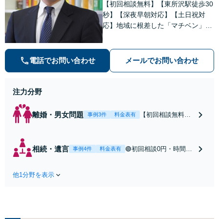
【初回相談無料】【東所沢駅徒歩30
秒】【深夜早朝対応】【土日祝対
応】地域に根差した「マチベン」と
して、みなさまの法律トラブルに真
剣に向き合います。ご都合に合わせ
て出張相談も承ります。リーズナブ
電話でお問い合わせ
メールでお問い合わせ
ルな料金体系をご提供しています。
注力分野
離婚・男女問題
【初回相談無料】
事例3件
料金表有
【東所沢駅徒歩30
秒】【深夜早朝対
応】【土日祝対
相続・遺言
🟢初回相談0円・時間無
事例4件
料金表有
応】中高年離婚／
制限🟢相続の相談はな
財産分与／不貞慰
んでもお問合せくださ
謝料請求／養育費
他1分野を表示
い！遺産分割／遺言書
増額・減額請求な
作成／遺留分侵害額請
どはお任せくださ
求／相続人調査など。
い。双方納得した
相続手続きから親や兄
後腐れがない解決
弟、親戚とのトラブル