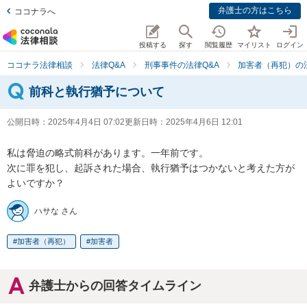
弁護士の方はこちら
ココナラへ
投稿する
探す
閲覧履歴
マイリスト
ログイン
ココナラ法律相談
法律Q&A
刑事事件の法律Q&A
加害者（再犯）の法
前科と執行猶予について
公開日時：
2025年4月4日 07:02
更新日時：
2025年4月6日 12:01
私は脅迫の略式前科があります。一年前です。

次に罪を犯し、起訴された場合、執行猶予はつかないと考えた方が
よいですか？
ハサな さん
加害者（再犯）
加害者
弁護士からの回答タイムライン