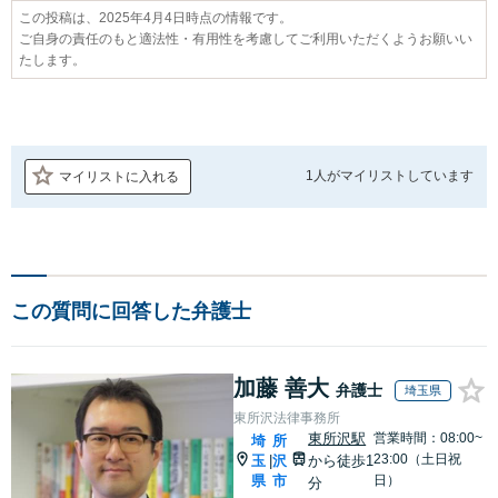
この投稿は、2025年4月4日時点の情報です。
ご自身の責任のもと適法性・有用性を考慮してご利用いただくようお願いい
たします。
1人が
マイリストしています
マイリストに入れる
この質問に回答した弁護士
加藤 善大
弁護士
埼玉県
東所沢法律事務所
東所沢駅
営業時間：08:00~
埼
所
23:00（土日祝
玉
沢
から徒歩1
|
県
市
日）
分