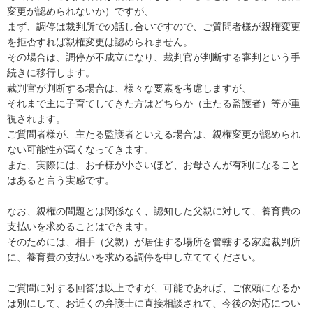
変更が認められないか）ですが、

まず、調停は裁判所での話し合いですので、ご質問者様が親権変更
を拒否すれば親権変更は認められません。

その場合は、調停が不成立になり、裁判官が判断する審判という手
続きに移行します。

裁判官が判断する場合は、様々な要素を考慮しますが、

それまで主に子育てしてきた方はどちらか（主たる監護者）等が重
視されます。

ご質問者様が、主たる監護者といえる場合は、親権変更が認められ
ない可能性が高くなってきます。

また、実際には、お子様が小さいほど、お母さんが有利になること
はあると言う実感です。

なお、親権の問題とは関係なく、認知した父親に対して、養育費の
支払いを求めることはできます。

そのためには、相手（父親）が居住する場所を管轄する家庭裁判所
に、養育費の支払いを求める調停を申し立ててください。

ご質問に対する回答は以上ですが、可能であれば、ご依頼になるか
は別にして、お近くの弁護士に直接相談されて、今後の対応につい