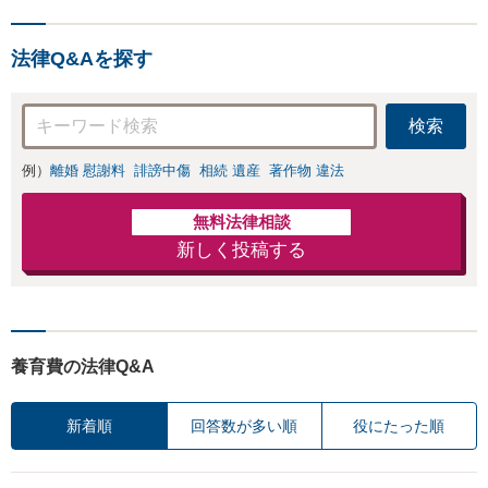
後腐れがない解決
弟、親戚とのトラブル
に向けて、全力を
など幅広く対応。他士
尽くします。
法律Q&Aを探す
業とも連携可能です
【出張相談可】【東所
沢駅30秒】
検索
例）
離婚 慰謝料
誹謗中傷
相続 遺産
著作物 違法
無料法律相談
新しく投稿する
養育費の法律Q&A
新着順
回答数が多い順
役にたった順