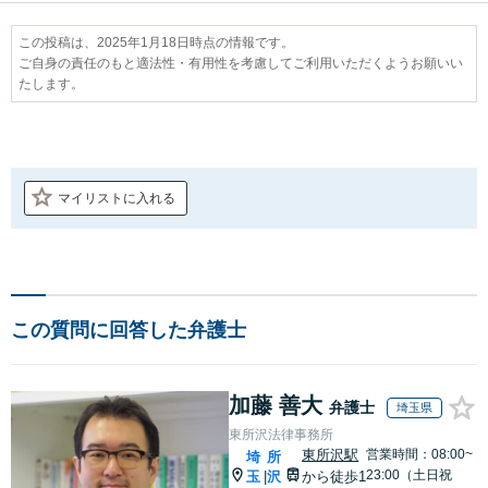
この投稿は、2025年1月18日時点の情報です。
ご自身の責任のもと適法性・有用性を考慮してご利用いただくようお願いい
たします。
マイリストに入れる
この質問に回答した弁護士
加藤 善大
弁護士
埼玉県
東所沢法律事務所
東所沢駅
営業時間：08:00~
埼
所
23:00（土日祝
玉
沢
から徒歩1
|