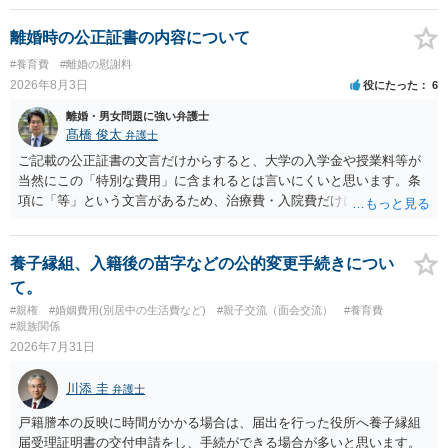
婚する、慰謝料をとるなど）ことができると思われます。 ただし、不
貞発覚後、長期間同居を続けると、不貞を許したとの評価につながる
離婚時の公正証書の内容について
場合がありますので、ご注意ください。 以上、ご参考まで。
#養育費
#離婚の慰謝料
2026年8月3日
役にたった
6
離婚・男女問題に強い弁護士
髙橋 俊太
弁護士
ご記載の公正証書の文言だけからすると、大学の入学金や授業料等が
当然にこの「特別な費用」に含まれるとは言いにくいと思います。条
項に「等」という文言があるため、治療費・入院費だけに限定される
わけではありませんが、その前に「病気・事故に伴う費用」と明記さ
れていますので、通常は、病気や事故によって臨時に必要となった医
療費その他これに類する特別支出を念頭に置いた条項と読むのが自然
養子縁組、入籍後の苗字などの公的変更手続きについ
です。したがって、大学の入学金、授業料、受験費用などの教育費に
て。
ついてまで、「この条項があるから当然に半額を請求できる」とまで
#親権
#婚姻費用(別居中の生活費など)
#親子交流（面会交流）
#養育費
は言いにくいと思われます。なお、通常、大学進学費用をどこまで負
#親族関係
担すべきかについては、離婚時の合意内容のほか、子どもの年齢、大
2026年7月31日
学進学についての父母の認識、父母の学歴・収入・資産状況、進学先
や費用などを踏まえて個別に検討することになります。公正証書の他
川添 圭
弁護士
の条項において、養育費の終期についてどのように定められている
か、大学進学に関する定めの有無、「教育費」「進学費用」に関する
戸籍謄本の反映に時間がかかる場合は、届出を行った役所へ養子縁組
定めの有無等について確認する必要があると考えられます。
届受理証明書の交付申請をし、手続ができる場合が多いと思います。