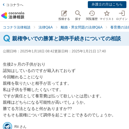
弁護士の方はこちら
ココナラへ
投稿する
探す
閲覧履歴
マイリスト
ログイン
ココナラ法律相談
法律Q&A
離婚・男女問題の法律Q&A
養育費の法
親権争いでの勝算と調停手続きについての相談
公開日時：
2025年1月18日 08:42
更新日時：
2025年1月21日 17:40
生後2ヶ月の子供がおり

認知はしているのですが籍入れておらず

今回離れることになり

親権を取りたいと相手が言ってます。

私は子供を手離したくないです。

ですが責任として養育費は払って欲しいとは思います。

親権はどちらになる可能性が高いでしょうか。

勝てる方法となると何がありますか??

そもそも親権について調停を起こすことできるのでしょうか。
Rii さん