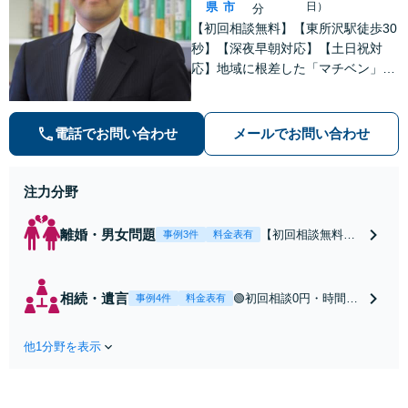
県
市
日）
分
【初回相談無料】【東所沢駅徒歩30
秒】【深夜早朝対応】【土日祝対
応】地域に根差した「マチベン」と
して、みなさまの法律トラブルに真
剣に向き合います。ご都合に合わせ
て出張相談も承ります。リーズナブ
電話でお問い合わせ
メールでお問い合わせ
ルな料金体系をご提供しています。
注力分野
離婚・男女問題
【初回相談無料】
事例3件
料金表有
【東所沢駅徒歩30
秒】【深夜早朝対
応】【土日祝対
相続・遺言
🟢初回相談0円・時間無
事例4件
料金表有
応】中高年離婚／
制限🟢相続の相談はな
財産分与／不貞慰
んでもお問合せくださ
謝料請求／養育費
他1分野を表示
い！遺産分割／遺言書
増額・減額請求な
作成／遺留分侵害額請
どはお任せくださ
求／相続人調査など。
い。双方納得した
相続手続きから親や兄