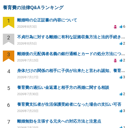
養育費の法律Q&Aランキング
1
離婚時の公正証書の内容について
6
2026年8月3日
2
不貞行為に対する離婚に有利な証拠収集方法と法的手続きについて
2
2026年8月5日
3
離婚後の元配偶者名義の銀行通帳とカードの処分方法について
2
2026年7月13日
4
身体だけの関係の相手に子供が出来たと言われ認知、養育費を要求されているが自身の子供か分からない
3
2026年7月17日
5
養育費の過払い金返還と相手方の再婚に関する相談
2
2026年7月30日
6
養育費支払者が生活保護受給者になった場合の支払い可否
3
2026年7月23日
7
離婚無効を主張する元夫への対応方法と注意点
1
2026年7月23日