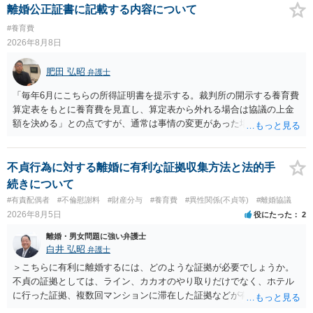
離婚公正証書に記載する内容について
#養育費
2026年8月8日
肥田 弘昭
弁護士
「毎年6月にこちらの所得証明書を提示する。裁判所の開示する養育費
算定表をもとに養育費を見直し、算定表から外れる場合は協議の上金
額を決める」との点ですが、通常は事情の変更があった場合に変更し
ますので妥当とまでは言えないかと思います。「養育費は当初予測出
来なかった事情の変更により双方協議の上増減出来る」と「通知義務
に勤務先」が含まれているので、私に収入が入った事は相手に通知が
不貞行為に対する離婚に有利な証拠収集方法と法的手
行く事になり、上記のような文言が無くても養育費の見直しは適宜出
続きについて
来るかと思うのですが違うのでしょうか？との点はそのとおりかと思
#有責配偶者
#不倫慰謝料
#財産分与
#養育費
#異性関係(不貞等)
#離婚協議
います。養育費は事情の変更があった場合に変更するので毎年見直す
2026年8月5日
役にたった
2
ことはあまりないです。ご参考にしてください。
離婚・男女問題に強い弁護士
白井 弘昭
弁護士
＞こちらに有利に離婚するには、どのような証拠が必要でしょうか。
不貞の証拠としては、ライン、カカオのやり取りだけでなく、ホテル
に行った証拠、複数回マンションに滞在した証拠などが有効です。 不
貞の証拠があれば、離婚をさらに有利に進める（離婚したい時期に離