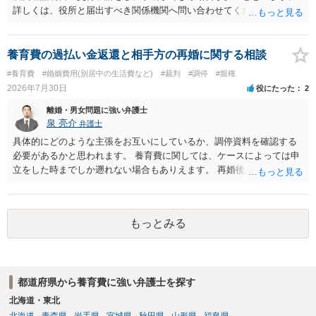
詳しくは、役所と届出すべき関係機関へ問い合わせてください。
養育費の過払い金返還と相手方の再婚に関する相談
#養育費
#婚姻費用(別居中の生活費など)
#裁判
#調停
#親権
2026年7月30日
役にたった
2
離婚・男女問題に強い弁護士
泉 亮介
弁護士
具体的にどのような主張をお互いにしているか、調停資料を確認する
必要があるかと思われます。 養育費に関しては、ケースによっては申
立をした時までしか遡れない場合もありえます。 再婚後の相手方の行
動がどのようなものであったのかも重要であるため、相手が再婚後の
養育費に関するやりとり等があればそちらについても確認する必要が
あるでしょう。 公開相談の場での回答よりも個別に弁護士にご相談さ
もっとみる
れることをお勧めいたします。
都道府県から養育費に強い弁護士を探す
北海道・東北