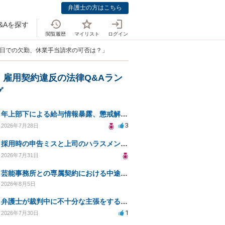
弁護士の方はこちら
&Aを探す
閲覧履歴
マイリスト
ログイン
励日での欠勤、休業手当請求の可否は？」
・雇用契約違反の法律Q&Aラン
グ
年上部下による給与情報暴露、懲戒解雇は可能ですか？
3
2026年7月28日
採用時の申告ミスと上司のハラスメント、事前対応は？
2026年7月31日
芸能事務所との専属契約における中途解約時の違約金について相談したいです
2026年8月5日
弁護士が裁判中に不十分な主張をすることの影響について
1
2026年7月30日