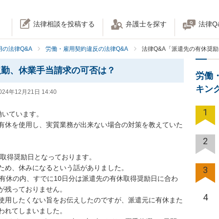
法律相談を投稿する
弁護士を探す
法律Q
の法律Q&A
労働・雇用契約違反の法律Q&A
法律Q&A「派遣先の有休奨
欠勤、休業手当請求の可否は？
労働
キン
024年12月21日 14:40
1
いています。

有休を使用し、実質業務が出来ない場合の対策を教えていた
2
休取得奨励日となっております。

ため、休みになるという話がありました。

3
の有休の内、すでに10日分は派遣先の有休取得奨励日に合わ
が残っておりません。

4
使用したくない旨をお伝えしたのですが、派遣元に有休また
われてしまいました。
