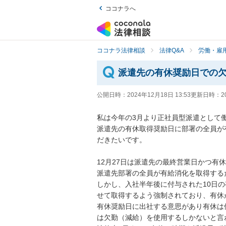
ココナラへ
ココナラ法律相談
法律Q&A
労働・雇用
派遣先の有休奨励日での
公開日時：
2024年12月18日 13:53
更新日時：
2
私は今年の3月より正社員型派遣として働
派遣先の有休取得奨励日に部署の全員が
だきたいです。

12月27日は派遣先の最終営業日かつ有
派遣先部署の全員が有給消化を取得する
しかし、入社半年後に付与された10日
せて取得するよう強制されており、有休
有休奨励日に出社する意思があり有休は
は欠勤（減給）を使用するしかないと言