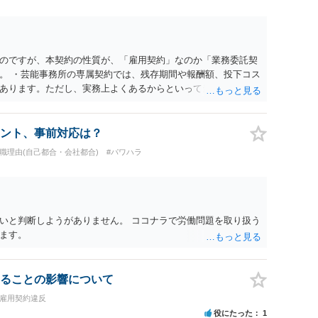
のですが、本契約の性質が、「雇用契約」なのか「業務委託契
。 ・芸能事務所の専属契約では、残存期間や報酬額、投下コス
あります。ただし、実務上よくあるからといって当然に適法と
係や合理性が重要です。 ・違約金に上限がなくても、常に有効
約に近い実態なら労基法16条で無効となる余地があり、そうで
大なら無効や減額が争点になります。 ・契約前の修正交渉は一
ント、事前対応は？
を設ける、実損害ベースにする、算定根拠を明確化する、違約金
退職理由(自己都合・会社都合)
#パワハラ
」に限定する、などが典型です。 ・弁護士に契約前に契約書の
ると思われます。 争点は、契約類型が雇用か業務委託か、実態
にどう定められているか、違約金の算定根拠が合理的か、とい
渉のパワーバランスの問題もありますが、修正余地があるう
で、資料等を持参の上弁護士に確認されることをお勧めしま
いと判断しようがありません。 ココナラで労働問題を取り扱う
よってはタレント側に損害賠償が発生する建付けになっているこ
ます。
に解除したのにタレントへ違約金を課す設計は、合理性や対価
レント側の重大な契約違反がある場合は、実損害の範囲で請求
ることの影響について
・雇用契約違反
役にたった
1