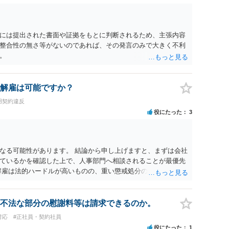
には提出された書面や証拠をもとに判断されるため、主張内容
整合性の無さ等がないのであれば、その発言のみで大きく不利
。
解雇は可能ですか？
用契約違反
役にたった
3
なる可能性があります。 結論から申し上げますと、まずは会社
ているかを確認した上で、人事部門へ相談されることが最優先
解雇は法的ハードルが高いものの、重い懲戒処分の対象には十分
は、会社側に「部下の不正行為による情報漏洩」と正式に認定さ
周知を求めるのが有効です。 あるいは、懲戒があったことを社
により軽微ながら回復はできるかもしれません。 さらに個人と
不法な部分の慰謝料等は請求できるのか。
に基づく損害賠償（慰謝料）を請求する選択肢がありえます
対応
#正社員・契約社員
あります。）。
役にたった
1