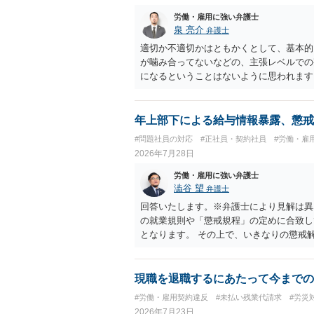
労働・雇用に強い弁護士
泉 亮介
弁護士
適切か不適切かはともかくとして、基本的
が噛み合ってないなどの、主張レベルでの
になるということはないように思われます
年上部下による給与情報暴露、懲戒
#問題社員の対応
#正社員・契約社員
#労働・雇
2026年7月28日
労働・雇用に強い弁護士
澁谷 望
弁護士
回答いたします。※弁護士により見解は異
の就業規則や「懲戒規程」の定めに合致し
となります。 その上で、いきなりの懲戒
なり得ます。 名誉や評価の回復について
せ、誤認した他部署への適切なフォローや
内で周知される手続があるのならば、それ
現職を退職するにあたって今までの
しても、相手に対してプライバシー侵害等
#労働・雇用契約違反
#未払い残業代請求
#労災
（ただし、金額は多額にならない可能性が
2026年7月23日