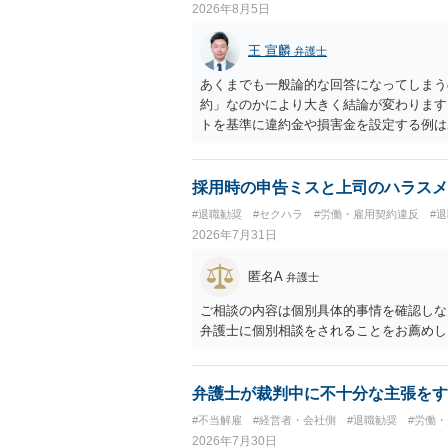
2026年8月5日
王 宣麟
弁護士
あくまでも一般論的な回答になってしまう
約」なのかにより大きく結論が変わります
トを基準に違約金や損害金を設定する例は
いう意味ではなく、実際の損害との対応関
になるわけではありません。契約が労働契
なくても、金額が事務所の損害と比べて過
採用時の申告ミスと上司のハラスメ
般的です。 交渉の方向としては、上限額
#退職勧奨
#セクハラ
#労働・雇用契約違反
#
ではなく「合理的な実費・未回収費用のみ
2026年7月31日
内容をレビューしてもらう価値は十分にあ
として労働者性があるか、解除事由が双方
匿名A
弁護士
う複数論点に分かれます。契約前なら、交
え、後から争うよりコストを抑えやすいの
ご相談の内容は個別具体的事情を確認しな
す。 ・事務所側の解除でも、解除理由に
弁護士に個別相談をされることをお薦めし
とはあります。ただし、事務所側が一方的
性を欠くとして争いやすいです。逆に、タ
される可能性はあります。
弁護士が裁判中に不十分な主張をす
#不当解雇
#経営者・会社側
#退職勧奨
#労働
2026年7月30日