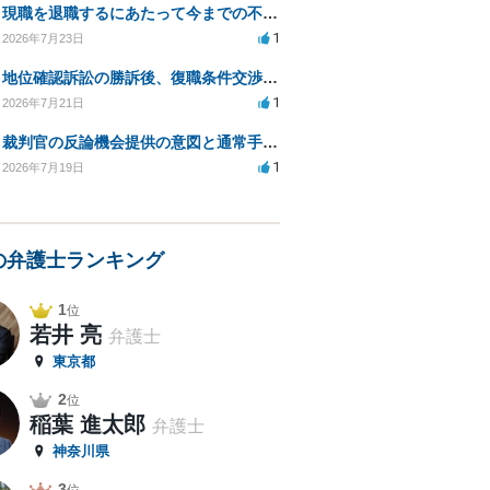
現職を退職するにあたって今までの不法な部分の慰謝料等は請求できるのか。
1
2026年7月23日
地位確認訴訟の勝訴後、復職条件交渉と嫌がらせ対策について
1
2026年7月21日
裁判官の反論機会提供の意図と通常手続きの違いは？
1
2026年7月19日
の弁護士ランキング
1
位
若井 亮
弁護士
東京都
2
位
稲葉 進太郎
弁護士
神奈川県
3