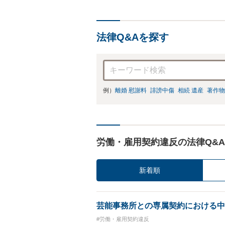
法律Q&Aを探す
例）
離婚 慰謝料
誹謗中傷
相続 遺産
著作物
労働・雇用契約違反の法律Q&A
新着順
芸能事務所との専属契約における中
#労働・雇用契約違反