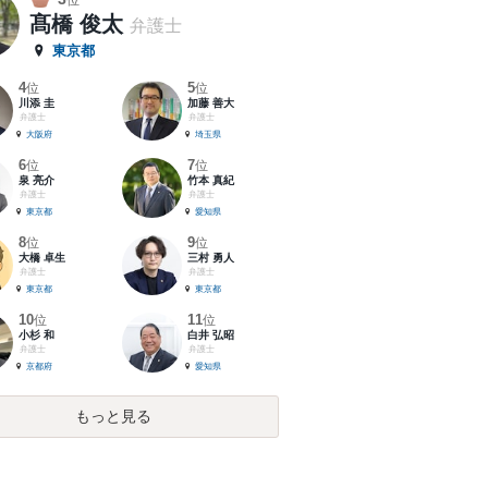
位
髙橋 俊太
弁護士
東京都
4
5
位
位
川添 圭
加藤 善大
弁護士
弁護士
大阪府
埼玉県
6
7
位
位
泉 亮介
竹本 真紀
弁護士
弁護士
東京都
愛知県
8
9
位
位
大橋 卓生
三村 勇人
弁護士
弁護士
東京都
東京都
10
11
位
位
小杉 和
白井 弘昭
弁護士
弁護士
京都府
愛知県
もっと見る