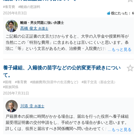
場合がありますので、ご注意ください。 以上、ご参考まで。
#養育費
#離婚の慰謝料
2026年8月3日
役にたった
6
離婚・男女問題に強い弁護士
髙橋 俊太
弁護士
ご記載の公正証書の文言だけからすると、大学の入学金や授業料等が
当然にこの「特別な費用」に含まれるとは言いにくいと思います。条
項に「等」という文言があるため、治療費・入院費だけに限定される
わけではありませんが、その前に「病気・事故に伴う費用」と明記さ
れていますので、通常は、病気や事故によって臨時に必要となった医
療費その他これに類する特別支出を念頭に置いた条項と読むのが自然
養子縁組、入籍後の苗字などの公的変更手続きについ
です。したがって、大学の入学金、授業料、受験費用などの教育費に
て。
ついてまで、「この条項があるから当然に半額を請求できる」とまで
#親権
#養育費
#婚姻費用(別居中の生活費など)
#親子交流（面会交流）
は言いにくいと思われます。なお、通常、大学進学費用をどこまで負
#親族関係
担すべきかについては、離婚時の合意内容のほか、子どもの年齢、大
2026年7月31日
学進学についての父母の認識、父母の学歴・収入・資産状況、進学先
や費用などを踏まえて個別に検討することになります。公正証書の他
川添 圭
弁護士
の条項において、養育費の終期についてどのように定められている
か、大学進学に関する定めの有無、「教育費」「進学費用」に関する
戸籍謄本の反映に時間がかかる場合は、届出を行った役所へ養子縁組
定めの有無等について確認する必要があると考えられます。
届受理証明書の交付申請をし、手続ができる場合が多いと思います。
詳しくは、役所と届出すべき関係機関へ問い合わせてください。