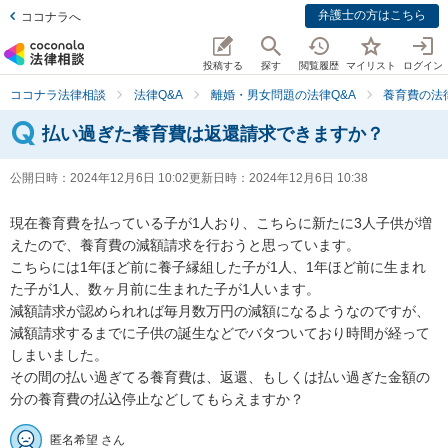
弁護士の方はこちら
ココナラへ
投稿する
探す
閲覧履歴
マイリスト
ログイン
ココナラ法律相談
法律Q&A
離婚・男女問題の法律Q&A
養育費の法
払い過ぎた養育費は返還請求できますか？
公開日時：
2024年12月6日 10:02
更新日時：
2024年12月6日 10:38
現在養育費を払っている子が1人おり、こちらに新たに3人子供が増
えたので、養育費の減額請求を行おうと思っています。

こちらには1年ほど前に養子縁組した子が1人、1年ほど前に生まれ
た子が1人、数ヶ月前に生まれた子が1人います。

減額請求が認められれば毎月数万円の減額になるようなのですが、
減額請求するまでに子供の誕生などでバタついており時間が経って
しまいました。

その間の払い過ぎてる養育費は、返還、もしくは払い過ぎた金額の
分の養育費の払込停止などしてもらえますか？
匿名希望 さん