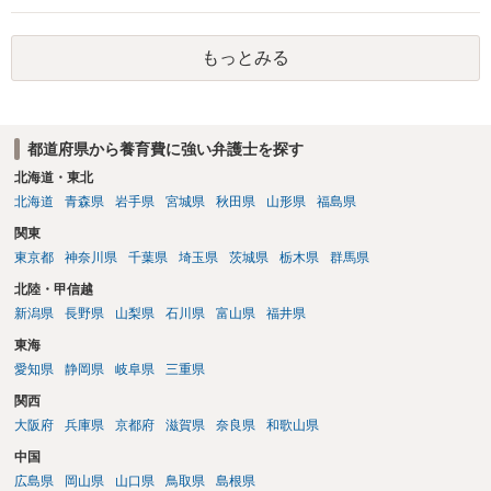
押さえ、元夫名義の車の差し押さえ競売などを検討します。 ＞何もで
きなかった場合は、公正証書の原本は戻ってくるのでしょうか？ 取れ
もっとみる
ても取れなくても、執行裁判所に原本の還付請求を行えば還付されま
す。 ＞他の弁護士さんに再度依頼できるのでしょうか？ できます。た
だ、取れなかった場合に取り立て訴訟等を起こしてもらえば、他の弁
護士に頼む必要は無いでしょう。 以上、ご参考まで。
都道府県から養育費に強い弁護士を探す
北海道・東北
北海道
青森県
岩手県
宮城県
秋田県
山形県
福島県
関東
東京都
神奈川県
千葉県
埼玉県
茨城県
栃木県
群馬県
北陸・甲信越
新潟県
長野県
山梨県
石川県
富山県
福井県
東海
愛知県
静岡県
岐阜県
三重県
関西
大阪府
兵庫県
京都府
滋賀県
奈良県
和歌山県
中国
広島県
岡山県
山口県
鳥取県
島根県