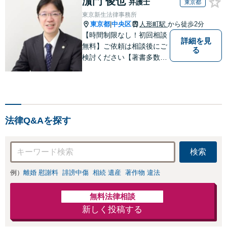
濵門 俊也
弁護士
東京都
東京新生法律事務所
東京都
中央区
人形町駅
から徒歩2分
|
【時間制限なし！初回相談
詳細を見
無料】ご依頼は相談後にご
る
検討ください【著書多数】
【離婚の解決実績300件以
上】心のケアもしながら全
力でサポートします【相続
問題】複雑な遺産分割・相
続放棄・遺留分なども、基
法律Q&Aを探す
本からわかりやすくご説明
します【人形町駅2分】
検索
例）
離婚 慰謝料
誹謗中傷
相続 遺産
著作物 違法
無料法律相談
新しく投稿する