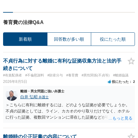
養育費の法律Q&A
新着順
回答数が多い順
役にたった順
不貞行為に対する離婚に有利な証拠収集方法と法的手
続きについて
#有責配偶者
#不倫慰謝料
#財産分与
#養育費
#異性関係(不貞等)
#離婚協議
2026年8月5日
役にたった
2
離婚・男女問題に強い弁護士
白井 弘昭
弁護士
＞こちらに有利に離婚するには、どのような証拠が必要でしょうか。
不貞の証拠としては、ライン、カカオのやり取りだけでなく、ホテル
に行った証拠、複数回マンションに滞在した証拠などが有効です。 不
貞の証拠があれば、離婚をさらに有利に進める（離婚したい時期に離
婚する、慰謝料をとるなど）ことができると思われます。 ただし、不
貞発覚後、長期間同居を続けると、不貞を許したとの評価につながる
離婚時の公正証書の内容について