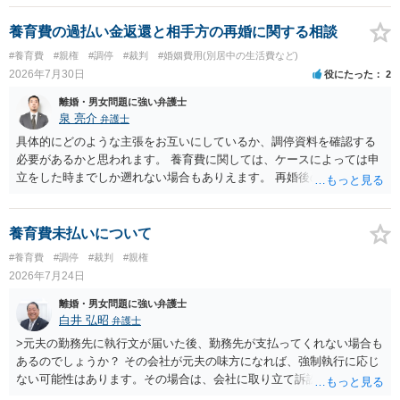
養育費の過払い金返還と相手方の再婚に関する相談
#養育費
#親権
#調停
#裁判
#婚姻費用(別居中の生活費など)
2026年7月30日
役にたった
2
離婚・男女問題に強い弁護士
泉 亮介
弁護士
具体的にどのような主張をお互いにしているか、調停資料を確認する
必要があるかと思われます。 養育費に関しては、ケースによっては申
立をした時までしか遡れない場合もありえます。 再婚後の相手方の行
動がどのようなものであったのかも重要であるため、相手が再婚後の
養育費に関するやりとり等があればそちらについても確認する必要が
あるでしょう。 公開相談の場での回答よりも個別に弁護士にご相談さ
養育費未払いについて
れることをお勧めいたします。
#養育費
#調停
#裁判
#親権
2026年7月24日
離婚・男女問題に強い弁護士
白井 弘昭
弁護士
>元夫の勤務先に執行文が届いた後、勤務先が支払ってくれない場合も
あるのでしょうか？ その会社が元夫の味方になれば、強制執行に応じ
ない可能性はあります。その場合は、会社に取り立て訴訟を行うこと
で、会社から取り立てることができます。 その他、預金を探して差し