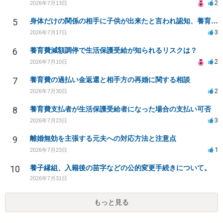
2
2026年7月13日
5
身体だけの関係の相手に子供が出来たと言われ認知、養育費を要求されているが自身の子供か分からない
3
2026年7月17日
6
養育費減額調停で生活保護受給が知られるリスクは？
2
2026年7月10日
7
養育費の過払い金返還と相手方の再婚に関する相談
2
2026年7月30日
8
養育費支払者が生活保護受給者になった場合の支払い可否
3
2026年7月23日
9
離婚無効を主張する元夫への対応方法と注意点
1
2026年7月23日
10
養子縁組、入籍後の苗字などの公的変更手続きについて。
2026年7月31日
もっと見る