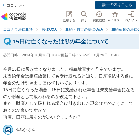
弁護士の方はこちら
ココナラへ
投稿する
探す
閲覧履歴
マイリスト
ログイン
ココナラ法律相談
法律Q&A
相続・遺言の法律Q&A
相続放棄の法律Q
15日に亡くなったは母の年金について
公開日時：
2024年10月26日 10:07
更新日時：
2024年10月29日 10:40
今月15日に母が亡くなりました。相続放棄する予定でいます。

未支給年金は相続放棄しても受け取れると知り、口座凍結する前に
年金分だけ引き出し使わずおいてあります。

15日に亡くなった場合、15日に支給された年金は未支給年金になる
のか財産として扱われるのか教えて下さい。

また、財産として扱われる場合は引き出した現金はどのようにして
おくのが良いですか？

再度、口座に戻すのがいいでしょうか？
ゆみか さん