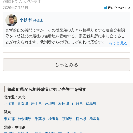
#相続トラブルの代理交渉
弁護士との相談を予約して受任してもらうのが一番安上がりでしょ
2026年7月22日
役にたった
2
う。数万円でやってくれるはずです。 ただ、法テラスは予約が取りづ
らい（希望者が多く予約できてもしばらく先になる）ようですので、
小杉 和
弁護士
比較的短い熟慮期間のことを考えると、来週早々すぐにでも御連絡す
る方が良いでしょう。 もし法テラスが御利用になれない、あるいは時
まず前段の質問ですが、その従兄弟の方々を相手方とする遺産分割調
間がない等であれば、相続を取扱分野としている弁護士を適宜探し
停を（曾祖父の最後の住所地を管轄する）家庭裁判所に申し立てるこ
（WEB等で）、問い合わせてみることです。相続を扱う弁護士でも相
とが考えられます。裁判所からの呼出しがあれば応答する可能性がま
続放棄は比較的安価な手数料でのお仕事になるのであまり前向きに受
だあるのではないでしょうか。 後段の質問については、相続放棄は可
けてくれないところもあるようです。 複数の法律事務所に聞いて（相
能と思われます。時間が思った以上にないので必要書類をてきぱきと
見積もりをとって）、一番安いところでやってもらうことに決めれ
揃える必要があります。その点是非御注意ください。
もっとみる
ば、キューちゃんママさんの御希望をかなえることができるのではな
いでしょうか。 あるいは相続放棄であれば御自分でできなくもないと
は思います。その場合、かかるのは戸籍等の取得費用と印紙代だけと
なります。家庭裁判所のサイトから用紙を取得すると共に必要な書類
を確認し、印紙と共に家庭裁判所に提出して相続放棄申述受理通知書
都道府県から相続放棄に強い弁護士を探す
を待つという流れになります。
北海道・東北
北海道
青森県
岩手県
宮城県
秋田県
山形県
福島県
関東
東京都
神奈川県
千葉県
埼玉県
茨城県
栃木県
群馬県
北陸・甲信越