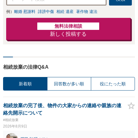
例）
離婚 慰謝料
誹謗中傷
相続 遺産
著作物 違法
無料法律相談
新しく投稿する
相続放棄の法律Q&A
新着順
回答数が多い順
役にたった順
相続放棄の完了後、物件の大家からの連絡や親族の連
絡先開示について
#相続放棄
2026年8月9日