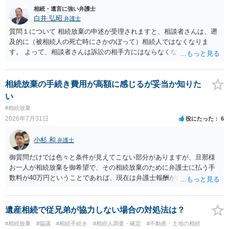
相続・遺言に強い弁護士
白井 弘昭
弁護士
質問１について 相続放棄の申述が受理されますと、相談者さんは、遡
及的に（被相続人の死亡時にさかのぼって）相続人ではなくなりま
す。 よって、相談者さんは訴訟の相手方にはならなくなるので（明け
渡し請求の対象ではなくなるので）請求棄却となります。 相続放棄受
理証明を家庭裁判所で取得し、コピーを答弁書に添えて裁判所に提出
してください。 質問２について 請求棄却を求める答弁書を提出すれ
相続放棄の手続き費用が高額に感じるが妥当か知りた
ば、第１回期日は出席する必要がありません。その日は差支え（用事
い
があり出席できない）との記載で十分です。 質問３について 弁護士で
#相続放棄
はないので、ｍｉｎｔｓでの提出の必要は無いと思います。郵送（期
2026年7月31日
役にたった
6
限までに届けばよい）で十分です。 詳細は、書面記載の裁判所書記官
にお問い合わせください。 以上、ご参考まで。
小杉 和
弁護士
御質問だけでは色々と条件が見えてこない部分がありますが、旦那様
お一人が相続放棄を御希望で、その相続放棄のために弁護士に払う手
数料が40万円ということであれば、現在は弁護士報酬が自由化されて
いるとはいえ、相当高額という印象です。私のところではその4分の1
です。 ただ、弁護士に払う手数料とは別に戸籍の用意に一定の実費が
かかることになりますので、その費用も支払うべきものとして頭に置
遺産相続で従兄弟が協力しない場合の対処法は？
いておいてください。 話を元に戻して、弁護士に対する手数料です
#相続放棄
#協議
#相続手続き
#相続人調査・確定
#不動産・土地の相続
が、旦那様の収入や財産にもよりますが、法テラスに御連絡なさって