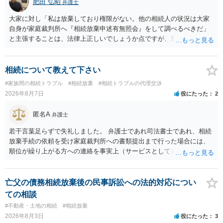
肥田 弘昭
弁護士
大家に対し「私は放棄しており権限がない。他の相続人の状況は大家
自身が家庭裁判所へ『相続放棄申述有無照会』をして調べるべきだ」
と主張することは、法律上正しいでしょうか点ですが、対応としては
法律的に正しいです。他の相続人の個人情報ですので安易に話をする
のは危険であること、利害関係人の大家としては、相続人を調査し
て、相続の有無や相続するのであれば退去等の話をその者とするのが
相続について教えて下さい
筋だからです。ご参考にしてください。
#家族間の相続トラブル
#相続放棄
#相続トラブルの代理交渉
2026年8月7日
役にたった
2
匿名A
弁護士
若干言葉足らずで失礼しました。 弁護士であれ司法書士であれ、相続
放棄手続の依頼を受け家庭裁判所への書類提出まで行った場合には、
順位が繰り上がる方への連絡を事実上（サービスとして）行うことは
あります。その「連絡」だけを弁護士が業務としてお受けすることは
できない、という意味でした。
亡父の債務相続放棄後の民事訴訟への法的対応につい
ての相談
#不動産・土地の相続
#相続放棄
2026年8月3日
役にたった
3