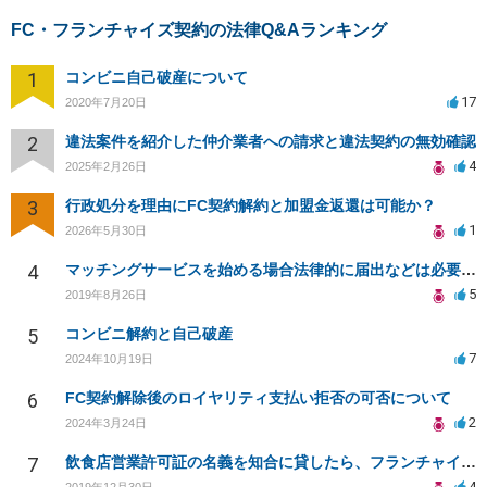
FC・フランチャイズ契約の法律Q&Aランキング
1
コンビニ自己破産について
17
2020年7月20日
2
違法案件を紹介した仲介業者への請求と違法契約の無効確認
4
2025年2月26日
3
行政処分を理由にFC契約解約と加盟金返還は可能か？
1
2026年5月30日
4
マッチングサービスを始める場合法律的に届出などは必要ですか？
5
2019年8月26日
5
コンビニ解約と自己破産
7
2024年10月19日
6
FC契約解除後のロイヤリティ支払い拒否の可否について
2
2024年3月24日
7
飲食店営業許可証の名義を知合に貸したら、フランチャイズの契約違反で損害賠償を求められました。
4
2019年12月30日