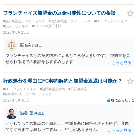
フランチャイズ加盟金の返金可能性についての相談
#個人事業主・フリーランス
#個人事業主・フリーランス
#FC・フランチャイズ
#法人・ビジネス
#100〜200万円未満
2026年6月25日
匿名A
弁護士
フランチャイズとの契約内容によるところが大きいです。 契約書を見
せられる場での相談をおすすめします。
行政処分を理由にFC契約解約と加盟金返還は可能か？
#FC・フランチャイズ
#顧問弁護士契約
#不祥事対応
#契約書作成・リーガルチェック
2026年5月30日
役にたった
1
澁谷 望
弁護士
どうしてもこの相談の仕組み上、推測を基に回答せざるを得ず、具体
的な助言までは難しいですね…。申し訳ありません。