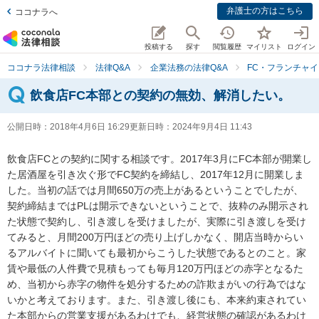
弁護士の方はこちら
ココナラへ
投稿する
探す
閲覧履歴
マイリスト
ログイン
ココナラ法律相談
法律Q&A
企業法務の法律Q&A
FC・フランチャイ
飲食店FC本部との契約の無効、解消したい。
公開日時：
2018年4月6日 16:29
更新日時：
2024年9月4日 11:43
飲食店FCとの契約に関する相談です。2017年3月にFC本部が開業し
た居酒屋を引き次ぐ形でFC契約を締結し、2017年12月に開業しま
した。当初の話では月間650万の売上があるということでしたが、
契約締結まではPLは開示できないということで、抜粋のみ開示され
た状態で契約し、引き渡しを受けましたが、実際に引き渡しを受け
てみると、月間200万円ほどの売り上げしかなく、開店当時からい
るアルバイトに聞いても最初からこうした状態であるとのこと。家
賃や最低の人件費で見積もっても毎月120万円ほどの赤字となるた
め、当初から赤字の物件を処分するための詐欺まがいの行為ではな
いかと考えております。また、引き渡し後にも、本来約束されてい
た本部からの営業支援があるわけでも、経営状態の確認があるわけ