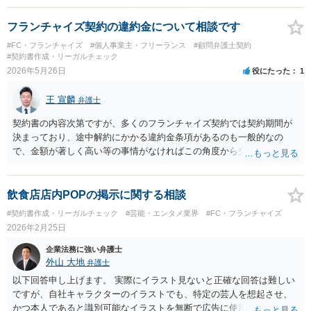
フランチャイズ契約の違約金について相談です
#FC・フランチャイズ
#個人事業主・フリーランス
#顧問弁護士契約
#契約書作成・リーガルチェック
2026年5月26日
役にたった
1
王 宣麟
弁護士
契約書の内容次第ですが、多くのフランチャイズ契約では契約期間が
決まっており、途中解約にかかる違約金条項があるのも一般的なの
で、金額が著しく高い等の事情がなければこの角度から交渉をすると
いうのは難しいように思われます。 減額交渉自体はやってみても構わ
ないと思うものの、あくまでも相手方の厚意ありきでの交渉になるの
で、その交渉がスムーズに進むとは限りません（相手に応じるメリッ
飲食店店内POPの掲示に関する相談
トがない）。 説明の差異についても、どのような表現でどういった内
#契約書作成・リーガルチェック
#芸能・エンタメ業界
#FC・フランチャイズ
容を説明し、どれほどの相違があったのかにもよりますので、ここで
2026年2月25日
アドバイスするのも限界があると思われます。 一度、契約書とお手元
にある証拠をもって弁護士の相談されてみてはいかがでしょうか。
企業法務に強い弁護士
外山 大地
弁護士
以下回答申し上げます。 実際にイラスト見ないと正確な回答は難しい
ですが、自社キャラクターのイラストでも、特定の芸人を想起させ、
かつ本人であると識別可能なイラストを無断で広告に使用すること