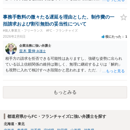
は、芸人のパブリシティ権侵害となる可能性がございます。 具体的に
は、イラストが芸人本人であることを認識できるか否かが判断基準と
なります。 過去の裁判例では、人気ロック歌手をデフォルメしたイラ
事務手数料の微々たる遅延を理由とした、制作費の一
ストについて、ポーズや服装などの特徴に共通点があっても、本人で
括請求および割引無効の妥当性について
あると簡単に分かるほどの似ていないとして侵害が否定された事例は
#個人事業主・フリーランス
#FC・フランチャイズ
ございますので、直ちにパブリシティ権侵害になるとは限りません。
2026年2月6日
役にたった
1
安全な表現となると、実物をお見せして弁護士に相談いただくのが良
いと考えますが、例えば「しゃべり方・言い回し」だけであれば、パ
企業法務に強い弁護士
ブリシティ権侵害とまではいえないケースが多い印象でおります。
並木 重伸
弁護士
相手方の請求を拒否できる可能性はありますし、強硬な姿勢に出られ
ている以上信頼関係の維持は難しく、無理に継続するよりは「解約」
も視野に入れて検討すべき段階かと思われます。ただ、具体的にどの
ような法的根拠で反論するか、解約した場合の返金はどうなるか等を
判断するには、契約書の正確な内容や、これまでのやり取りの詳細を
確認する必要があります。 公開の場では限界がございますので、 誤っ
もっとみる
た判断で不利益を被らないためにも、一度契約書等の資料を持参し、
弁護士に直接相談されることをお勧めいたします。
都道府県からFC・フランチャイズに強い弁護士を探す
北海道・東北