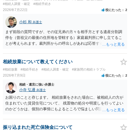
が、旦那様の収入や財産にもよりますが、法テラスに御連絡なさって
#相続人調査・確定
#相続手続き
弁護士との相談を予約して受任してもらうのが一番安上がりでしょ
2026年7月22日
役にたった
2
う。数万円でやってくれるはずです。 ただ、法テラスは予約が取りづ
らい（希望者が多く予約できてもしばらく先になる）ようですので、
小杉 和
弁護士
比較的短い熟慮期間のことを考えると、来週早々すぐにでも御連絡す
る方が良いでしょう。 もし法テラスが御利用になれない、あるいは時
まず前段の質問ですが、その従兄弟の方々を相手方とする遺産分割調
間がない等であれば、相続を取扱分野としている弁護士を適宜探し
停を（曾祖父の最後の住所地を管轄する）家庭裁判所に申し立てるこ
（WEB等で）、問い合わせてみることです。相続を扱う弁護士でも相
とが考えられます。裁判所からの呼出しがあれば応答する可能性がま
続放棄は比較的安価な手数料でのお仕事になるのであまり前向きに受
だあるのではないでしょうか。 後段の質問については、相続放棄は可
けてくれないところもあるようです。 複数の法律事務所に聞いて（相
能と思われます。時間が思った以上にないので必要書類をてきぱきと
見積もりをとって）、一番安いところでやってもらうことに決めれ
揃える必要があります。その点是非御注意ください。
相続放棄について教えてください
ば、キューちゃんママさんの御希望をかなえることができるのではな
#相続放棄
#相続手続き
#相続人調査・確定
#家族間の相続トラブル
いでしょうか。 あるいは相続放棄であれば御自分でできなくもないと
2026年7月9日
役にたった
2
は思います。その場合、かかるのは戸籍等の取得費用と印紙代だけと
なります。家庭裁判所のサイトから用紙を取得すると共に必要な書類
相続・遺言に強い弁護士
を確認し、印紙と共に家庭裁判所に提出して相続放棄申述受理通知書
小寺 弘通
弁護士
を待つという流れになります。
お困りのことと存じます。 相続放棄をされた場合に、被相続人の方が
住まれていた賃貸住宅について、 残置物の処分や明渡しを行ってよい
のかどうかは、個別の事情にもよるところで悩ましい問題です。 相続
放棄をされた方が賃貸借契約を解約し、残置物を処分して明け渡した
場合、 「相続財産を処分」したと評価され、相続放棄が無効となるリ
スクが一応あるからです。 ただし、実際には、自宅内にめぼしい財産
振り込まれた死亡保険金について