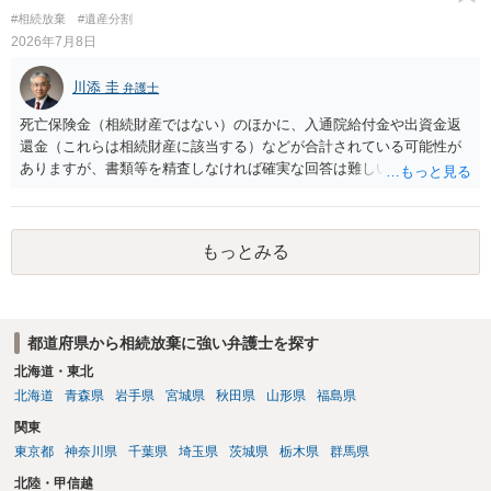
がなく、滞納賃料が増え続けるのを止めるため、 解約をして鍵を返却
#相続放棄
#遺産分割
してしまうというケースもそれなりにあります。 また、お母様の通帳
2026年7月8日
や印鑑などは現に保管されているのであれば、 そのまま保管されてお
いた方が良いかと思います。 相続人全員が相続放棄された場合には、
川添 圭
弁護士
相続財産清算人が選任される場合があり、 その場合には当該清算人に
引き継いでいただくことになります。 ちなみに前提として、お母様の
死亡保険金（相続財産ではない）のほかに、入通院給付金や出資金返
お姉さんがご存命である以上、 その子（甥、姪）にはそもそも相続権
還金（これらは相続財産に該当する）などが合計されている可能性が
は発生しないので、甥姪の方々は相続放棄は不要になると考えられま
ありますが、書類等を精査しなければ確実な回答は難しいところで
す。 明確にお答えができずに申し訳ありませんが、以上ご参考にして
す。
いただければ幸いです。
もっとみる
都道府県から相続放棄に強い弁護士を探す
北海道・東北
北海道
青森県
岩手県
宮城県
秋田県
山形県
福島県
関東
東京都
神奈川県
千葉県
埼玉県
茨城県
栃木県
群馬県
北陸・甲信越