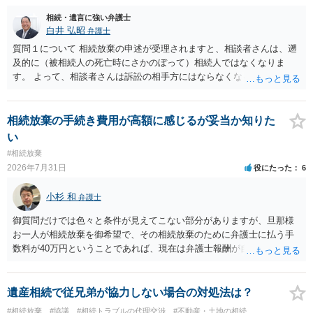
相続・遺言に強い弁護士
白井 弘昭
弁護士
質問１について 相続放棄の申述が受理されますと、相談者さんは、遡
及的に（被相続人の死亡時にさかのぼって）相続人ではなくなりま
す。 よって、相談者さんは訴訟の相手方にはならなくなるので（明け
渡し請求の対象ではなくなるので）請求棄却となります。 相続放棄受
理証明を家庭裁判所で取得し、コピーを答弁書に添えて裁判所に提出
してください。 質問２について 請求棄却を求める答弁書を提出すれ
相続放棄の手続き費用が高額に感じるが妥当か知りた
ば、第１回期日は出席する必要がありません。その日は差支え（用事
い
があり出席できない）との記載で十分です。 質問３について 弁護士で
#相続放棄
はないので、ｍｉｎｔｓでの提出の必要は無いと思います。郵送（期
2026年7月31日
役にたった
6
限までに届けばよい）で十分です。 詳細は、書面記載の裁判所書記官
にお問い合わせください。 以上、ご参考まで。
小杉 和
弁護士
御質問だけでは色々と条件が見えてこない部分がありますが、旦那様
お一人が相続放棄を御希望で、その相続放棄のために弁護士に払う手
数料が40万円ということであれば、現在は弁護士報酬が自由化されて
いるとはいえ、相当高額という印象です。私のところではその4分の1
です。 ただ、弁護士に払う手数料とは別に戸籍の用意に一定の実費が
かかることになりますので、その費用も支払うべきものとして頭に置
遺産相続で従兄弟が協力しない場合の対処法は？
いておいてください。 話を元に戻して、弁護士に対する手数料です
#相続放棄
#協議
#相続トラブルの代理交渉
#不動産・土地の相続