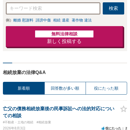
検索
例）
離婚 慰謝料
誹謗中傷
相続 遺産
著作物 違法
無料法律相談
新しく投稿する
相続放棄の法律Q&A
新着順
回答数が多い順
役にたった順
亡父の債務相続放棄後の民事訴訟への法的対応につい
ての相談
#不動産・土地の相続
#相続放棄
2026年8月3日
役にたった
2