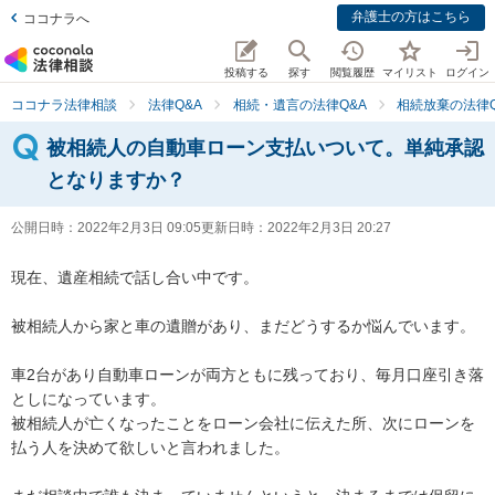
弁護士の方はこちら
ココナラへ
投稿する
探す
閲覧履歴
マイリスト
ログイン
ココナラ法律相談
法律Q&A
相続・遺言の法律Q&A
相続放棄の法律Q
被相続人の自動車ローン支払いついて。単純承認
となりますか？
公開日時：
2022年2月3日 09:05
更新日時：
2022年2月3日 20:27
現在、遺産相続で話し合い中です。

被相続人から家と車の遺贈があり、まだどうするか悩んでいます。

車2台があり自動車ローンが両方ともに残っており、毎月口座引き落
としになっています。

被相続人が亡くなったことをローン会社に伝えた所、次にローンを
払う人を決めて欲しいと言われました。
