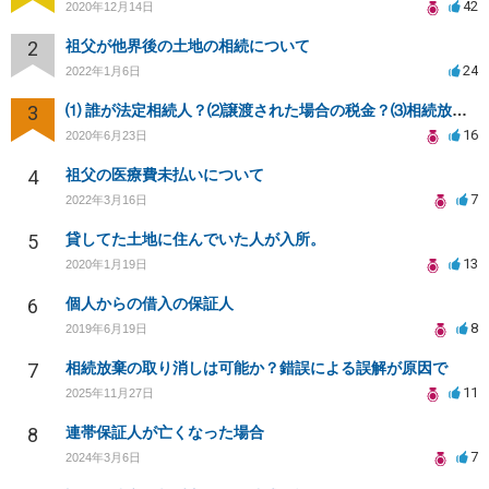
42
2020年12月14日
2
祖父が他界後の土地の相続について
24
2022年1月6日
3
⑴ 誰が法定相続人？⑵譲渡された場合の税金？⑶相続放棄後同じ不動産を相続できない？⑷借金返済義務は？
16
2020年6月23日
4
祖父の医療費未払いについて
7
2022年3月16日
5
貸してた土地に住んでいた人が入所。
13
2020年1月19日
6
個人からの借入の保証人
8
2019年6月19日
7
相続放棄の取り消しは可能か？錯誤による誤解が原因で
11
2025年11月27日
8
連帯保証人が亡くなった場合
7
2024年3月6日