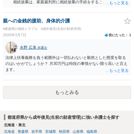
相続放棄は、家庭裁判所に相続放棄の手続をすることが必要で
す。 又、相続放棄すれば お母さんが会社の責任を負うことは無くなる
のでしょうか？ お母さんが会社の連帯保証人にも役員にも、お父
さんの連帯保証人にもなっていなければ 相続放棄をすれば責任を
親への金銭的援助、身体的介護
負うことはありません。 又、会社を破産させる為には 役員である祖母
#家族間の相続トラブル
#成年後見(生前の財産管理)
の印鑑やサインを貰いたいたいけど老人ホームの スタッフを成年後見
2026年3月7日
役にたった
1
人にして 必要な書類にサインしてもらうことは可能なのでしょうか？
祖母の成年後見人は、破産の申立権はありません。 会社がお
永野 広美
弁護士
父さんの100％株主の場合 お母さんが相続放棄をすると、破産の
申立て権者はいなくなる可能性があります。 弁護士に面談で詳しい
法律上扶養義務を負う範囲外は一切払わないと毅然とした態度を取る
事情を話して相談された方がよいと思います。
のはいかがでしょうか？ 月30万円は特段の事情がない限り高いと言え
ます。
もっとみる
都道府県から成年後見(生前の財産管理)に強い弁護士を探す
北海道・東北
北海道
青森県
岩手県
宮城県
秋田県
山形県
福島県