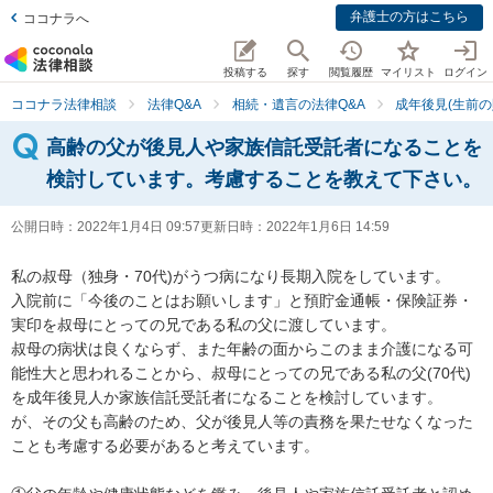
弁護士の方はこちら
ココナラへ
投稿する
探す
閲覧履歴
マイリスト
ログイン
ココナラ法律相談
法律Q&A
相続・遺言の法律Q&A
成年後見(生前の
高齢の父が後見人や家族信託受託者になることを
検討しています。考慮することを教えて下さい。
公開日時：
2022年1月4日 09:57
更新日時：
2022年1月6日 14:59
私の叔母（独身・70代)がうつ病になり長期入院をしています。

入院前に「今後のことはお願いします」と預貯金通帳・保険証券・
実印を叔母にとっての兄である私の父に渡しています。

叔母の病状は良くならず、また年齢の面からこのまま介護になる可
能性大と思われることから、叔母にとっての兄である私の父(70代)
を成年後見人か家族信託受託者になることを検討しています。

が、その父も高齢のため、父が後見人等の責務を果たせなくなった
ことも考慮する必要があると考えています。
