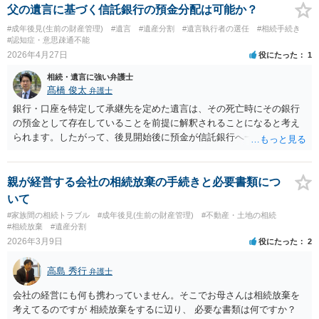
の情況でないことを証明して貰いそれを証拠として裁判所に提出する
父の遺言に基づく信託銀行の預金分配は可能か？
などが考えられます。ご参考にしてください。
#成年後見(生前の財産管理)
#遺言
#遺産分割
#遺言執行者の選任
#相続手続き
#認知症・意思疎通不能
2026年4月27日
役にたった
1
相続・遺言に強い弁護士
髙橋 俊太
弁護士
銀行・口座を特定して承継先を定めた遺言は、その死亡時にその銀行
の預金として存在していることを前提に解釈されることになると考え
られます。したがって、後見開始後に預金が信託銀行へ一本化される
と、相続時には元の各銀行の預金債権は消えており、遺言どおりにそ
のまま機械的に執行できるとは限らないでしょう。 他方で、遺言全体
の趣旨から「各銀行口座そのもの」ではなく「当時その口座に対応す
親が経営する会社の相続放棄の手続きと必要書類につ
る財産の帰属先を分けたかった」と読める場合は、信託移行前残高を
いて
基準に実質的に配分する余地を主張すること自体はあり得ると思いま
#家族間の相続トラブル
#成年後見(生前の財産管理)
#不動産・土地の相続
すが、これは解釈問題であり、相続人間の争いが生じ得るところで
#相続放棄
#遺産分割
す。
2026年3月9日
役にたった
2
高島 秀行
弁護士
会社の経営にも何も携わっていません。そこでお母さんは相続放棄を
考えてるのですが 相続放棄をするに辺り、 必要な書類は何ですか？