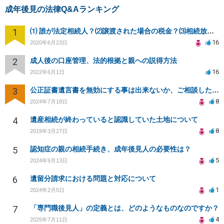
成年後見の法律Q&Aランキング
1
⑴ 誰が法定相続人？⑵譲渡された場合の税金？⑶相続放棄後同じ不動産を相続できない？⑷借金返済義務は？
16
2020年6月23日
2
成人後の口座管理、法的根拠と親への説得方法
16
2022年6月1日
3
公正証書遺言書を無効にする事は出来ないか、ご相談したいです。
8
2024年7月18日
4
遺産相続が終わっていると認識していた土地について
8
2019年3月27日
5
認知症の親の相続手続き、成年後見人の必要性は？
5
2024年9月13日
6
遺留分請求における問題と対応について
1
2024年2月5日
7
「専門職後見人」の定義とは、どのようなものなのですか？
4
2025年7月11日