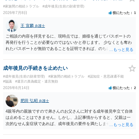
#家族間の相続トラブル
#成年後見(生前の財産管理)
2026年7月8日
役にたった
1
王 宣麟
弁護士
ご相談の内容を拝見するに、現時点では、娘様を通じてパスポートの
再発行を行うことが必要なのではないかと存じます。 少なくとも奪わ
れたパスポートが無効であることを証明できれば、のちに何らかのト
ラブルがあった際に、それが無効な本人確認書類だったとして有利に
働く可能性があります。 それ以外となると、現時点で特に損害が発生
していないという状況なのであれば現実的に動きにくい部分もあるか
成年後見の手続きを止めたい
と思うので、まずは予防の観点から再発行に向けて動かれてみてはい
#成年後見(生前の財産管理)
#家族間の相続トラブル
#認知症・意思疎通不能
かがでしょうか。
#協議
#遺言の真偽鑑定・遺言無効
2026年6月14日
役にたった
2
肥田 弘昭
弁護士
4親等内の親族ですので弟さんのお父さんに対する成年後見申立て自体
は止めることはできません。しかし、上記事情からすると、父親は一
次的なせん妄症状であれば、成年後見の要件を満たしません。そこ
で、①上申書として裁判所に反対の申出をする（法定相続人には意見
を聞かれます）。②医師に父親の精神状態を診断してもらい認知症等