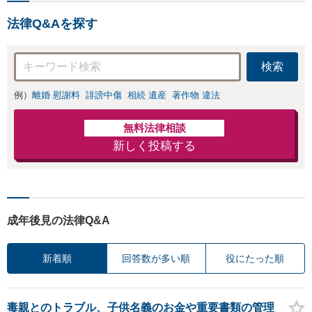
法律Q&Aを探す
検索
例）
離婚 慰謝料
誹謗中傷
相続 遺産
著作物 違法
無料法律相談
新しく投稿する
成年後見の法律Q&A
新着順
回答数が多い順
役にたった順
毒親とのトラブル、子供名義のお金や重要書類の管理