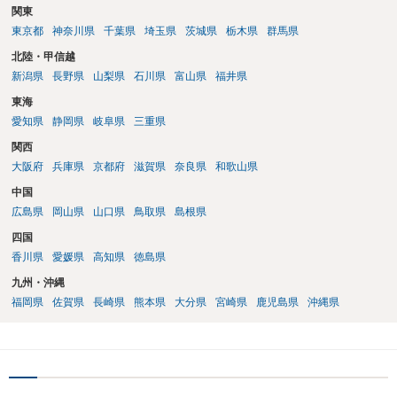
関東
（誰が所有者で誰が実際に住む予定か等）を具体的に書面で説明して
東京都
神奈川県
千葉県
埼玉県
茨城県
栃木県
群馬県
ほしいこと、③自分たちの居住継続の必要性を丁寧に伝えること、を
基本方針としたうえで、仮に一定時期の退去を検討する場合には、立
北陸・甲信越
退料・引越費用・原状回復費用負担などの条件を明確にした書面を作
新潟県
長野県
山梨県
石川県
富山県
福井県
成することが重要です。 契約書では、更新条項・解除条項・期間の定
東海
め・定期借家に関する記載の有無、これまでの更新時の合意内容
（「今回で最後」などの文言）が、借主不利な特約として無効になり
愛知県
静岡県
岐阜県
三重県
得るかどうかも含めて検討ポイントになりますので、署名押印前に内
関西
容を十分に確認し、不明点は弁護士に相談することをおすすめしま
大阪府
兵庫県
京都府
滋賀県
奈良県
和歌山県
す。
中国
広島県
岡山県
山口県
鳥取県
島根県
四国
香川県
愛媛県
高知県
徳島県
九州・沖縄
福岡県
佐賀県
長崎県
熊本県
大分県
宮崎県
鹿児島県
沖縄県