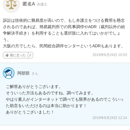
匿名A
弁護士
訴訟は技術的に難易度が高いので、もし弁護士をつける費用を懸念
されるのであれば、簡易裁判所での民事調停やADR（裁判以外の紛
争解決手続き）を利用することも選択肢に入れてはいかがでしょ
う。

大阪の方でしたら、民間総合調停センターというADRもあります。
2019年6月24日 10:53
役に立った
2
阿部部
さん
ご解答ありがとうございます。

そういった方法もあるのですね。調べてみます。

やはり素人がインターネットで調べても限界があるのでこういっ
た助言をいただけるのは本当に助かります！

ありがとうございました！
2019年6月24日 12:14