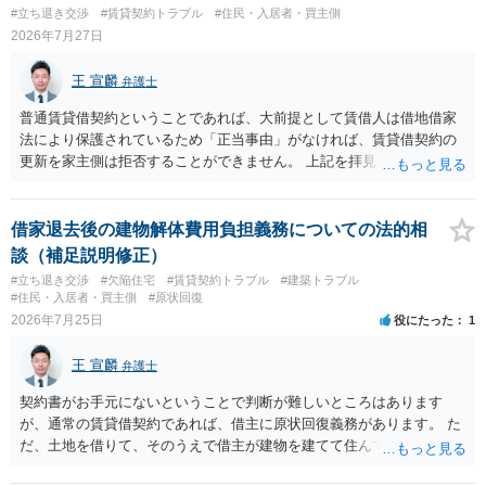
#立ち退き交渉
#賃貸契約トラブル
#住民・入居者・買主側
2026年7月27日
王 宣麟
弁護士
普通賃貸借契約ということであれば、大前提として賃借人は借地借家
法により保護されているため「正当事由」がなければ、賃貸借契約の
更新を家主側は拒否することができません。 上記を拝見する限り、通
常どおり賃料を支払い続けている状況であれば、単に「部屋の内部を
定期確認させてもらないこと」が直ちに正当事由に当たるとは思えま
せんので、更新拒絶を拒否される方向性でよろしいかと存じます。 そ
借家退去後の建物解体費用負担義務についての法的相
の交渉の中で、一定の金銭をもらえれば退去には応じる旨交渉をして
談（補足説明修正）
みるのはいかがでしょうか。 過去に賃借人の許可なく無断で賃貸人が
#立ち退き交渉
#欠陥住宅
#賃貸契約トラブル
#建築トラブル
入室する行為自体は不法行為となり、また刑事的にも住居侵入罪が成
#住民・入居者・買主側
#原状回復
立する可能性がありますので、これを理由に一定の金銭賠償を求める
2026年7月25日
役にたった
1
のも一つでしょう。
王 宣麟
弁護士
契約書がお手元にないということで判断が難しいところはあります
が、通常の賃貸借契約であれば、借主に原状回復義務があります。 た
だ、土地を借りて、そのうえで借主が建物を建てて住んでいたケース
とは異なり、地付き一戸建て住宅（貸主所有）自体を賃借していたの