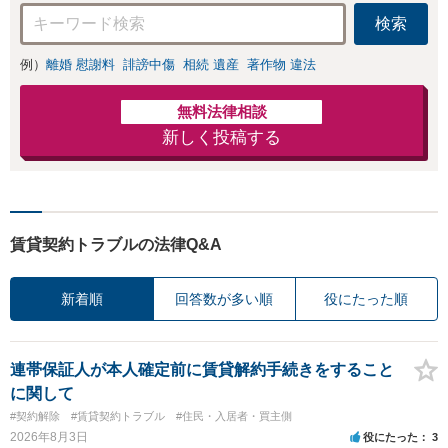
検索
例）
離婚 慰謝料
誹謗中傷
相続 遺産
著作物 違法
無料法律相談
新しく投稿する
賃貸契約トラブルの法律Q&A
新着順
回答数が多い順
役にたった順
連帯保証人が本人確定前に賃貸解約手続きをすること
に関して
#契約解除
#賃貸契約トラブル
#住民・入居者・買主側
2026年8月3日
役にたった
3