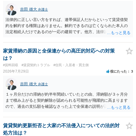
吉田 雄大
弁護士
法律的に正しい言い方をすれば、連帯保証人だからといって賃貸借契
約を解約する権限はありません。解約できるのは亡くなられた本人の
法定相続人だけであるのが一応の建前です。他方、法律論はさてお
き、事実上であれ明渡が完了すれば賃貸人としてはそれ以上のことを
する動機づけがなくなります。 今回進められつつある手続はあくまで
も、建物を賃貸人に一日も早く明け渡すための便宜的方法として理解
家賃滞納の原因と全保連からの高圧的対応への対策
するのが良いと思います。またその方法で進めた方が、連帯保証人で
は？
あるお知り合いさんにとっても、自身の経済的負担を最小限に食い止
#賃料回収
#賃貸契約トラブル
#住民・入居者・買主側
められるため望ましいやり方だといえます。
2026年7月29日
役にたった
3
吉田 雄大
弁護士
１ヶ月分だけの滞納が約半年間続いていたとの由、滞納額が３ヶ月分
まで積み上がると契約解除が認められる可能性が飛躍的に高まります
ので、過去の支払額を確認なさった上で全保連の説明が正しければ、
全部又は一部を支払うのが最善の方法です。 約半年間も放置されてい
た理由は気になるところですが、中身のある返答は期待できないと思
います。
賃貸契約更新拒否と大家の不法侵入についての法的対
処方法は？