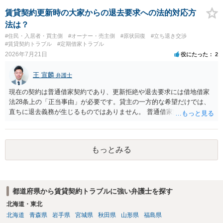
であれば、建物を収去して土地を明渡す義務は原則生じないはずで
す。 その後、建物を平屋に立て替えた場合であっても、貸主の承諾を
賃貸契約更新時の大家からの退去要求への法的対応方
得ているのであれば、単純に費用を捻出した側に平屋の所有権が帰属
法は？
する、という話になるわけでもないように思います。 そのため、現
#住民・入居者・買主側
#オーナー・売主側
#原状回復
#立ち退き交渉
状、解体費用を負担することが明確な案件ではないため、まずは相手
#賃貸契約トラブル
#定期借家トラブル
に請求の根拠（なぜ当方が平屋の解体費用を負担しなければならない
2026年7月21日
役にたった
2
のか）を確認されてみてはいかがでしょうか。
王 宣麟
弁護士
現在の契約は普通借家契約であり、更新拒絶や退去要求には借地借家
法28条上の「正当事由」が必要です。貸主の一方的な希望だけでは、
直ちに退去義務が生じるものではありません。 普通借家契約から定期
借家契約への切り替えは、既存の普通借家契約を合意解約したうえで
新たな定期借家契約を締結する形になりますが、これは任意の合意が
前提であり、借主が同意しなければ成立しません。 12年間の居住実
もっとみる
績、子どもの学校や地域とのつながり、転居費用の準備が困難な事情
などは、借主側の強い居住継続の必要性として正当事由判断において
重視される要素ですので、貸主側にかなり具体的な事情と立退料など
がない限り、更新拒絶が認められるハードルは一般的に高いと考えら
都道府県から賃貸契約トラブルに強い弁護士を探す
れます。 建物が未登記であること自体は、賃貸借契約の有効性を直ち
に否定するものではなく、引渡しがされていれば賃貸借の効力は原則
北海道・東北
有効とされています。 今後の交渉では、①現在は普通借家契約が継続
北海道
青森県
岩手県
宮城県
秋田県
山形県
福島県
しており定期借家への変更に合意していないこと、②貸主側の事情