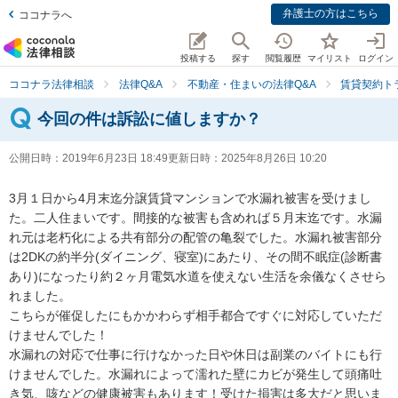
弁護士の方はこちら
ココナラへ
投稿する
探す
閲覧履歴
マイリスト
ログイン
ココナラ法律相談
法律Q&A
不動産・住まいの法律Q&A
賃貸契約ト
今回の件は訴訟に値しますか？
公開日時：
2019年6月23日 18:49
更新日時：
2025年8月26日 10:20
3月１日から4月末迄分譲賃貸マンションで水漏れ被害を受けまし
た。二人住まいです。間接的な被害も含めれば５月末迄です。水漏
れ元は老朽化による共有部分の配管の亀裂でした。水漏れ被害部分
は2DKの約半分(ダイニング、寝室)にあたり、その間不眠症(診断書
あり)になったり約２ヶ月電気水道を使えない生活を余儀なくさせら
れました。

こちらが催促したにもかかわらず相手都合ですぐに対応していただ
けませんでした！

水漏れの対応で仕事に行けなかった日や休日は副業のバイトにも行
けませんでした。水漏れによって濡れた壁にカビが発生して頭痛吐
き気、咳などの健康被害もあります！受けた損害は多大だと思いま