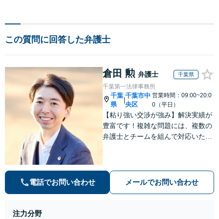
この質問に回答した弁護士
倉田 勲
弁護士
千葉県
千葉第一法律事務所
千葉
千葉市中
営業時間：09:00~20:0
|
県
央区
0（平日）
【粘り強い交渉が強み】解決実績が
豊富です！複雑な問題には、複数の
弁護士とチームを組んで対応いたし
ます。【安心・分かりやすい料金体
系】些細なお悩みにも、丁寧に寄り
添い、不安を軽減します。まずはお
気軽にご相談ください。
電話でお問い合わせ
メールでお問い合わせ
注力分野