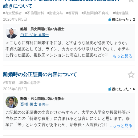
続きについて
#有責配偶者
#不倫慰謝料
#財産分与
#養育費
#異性関係(不貞等)
#離婚協議
2026年8月5日
役にたった
2
離婚・男女問題に強い弁護士
白井 弘昭
弁護士
＞こちらに有利に離婚するには、どのような証拠が必要でしょうか。
不貞の証拠としては、ライン、カカオのやり取りだけでなく、ホテル
に行った証拠、複数回マンションに滞在した証拠などが有効です。 不
貞の証拠があれば、離婚をさらに有利に進める（離婚したい時期に離
婚する、慰謝料をとるなど）ことができると思われます。 ただし、不
貞発覚後、長期間同居を続けると、不貞を許したとの評価につながる
離婚時の公正証書の内容について
場合がありますので、ご注意ください。 以上、ご参考まで。
#養育費
#離婚の慰謝料
2026年8月3日
役にたった
6
離婚・男女問題に強い弁護士
髙橋 俊太
弁護士
ご記載の公正証書の文言だけからすると、大学の入学金や授業料等が
当然にこの「特別な費用」に含まれるとは言いにくいと思います。条
項に「等」という文言があるため、治療費・入院費だけに限定される
わけではありませんが、その前に「病気・事故に伴う費用」と明記さ
れていますので、通常は、病気や事故によって臨時に必要となった医