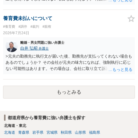
動がどのようなものであったのかも重要であるため、相手が再婚後の
養育費に関するやりとり等があればそちらについても確認する必要が
あるでしょう。 公開相談の場での回答よりも個別に弁護士にご相談さ
養育費未払いについて
れることをお勧めいたします。
#養育費
#調停
#裁判
#親権
2026年7月24日
離婚・男女問題に強い弁護士
白井 弘昭
弁護士
>元夫の勤務先に執行文が届いた後、勤務先が支払ってくれない場合も
あるのでしょうか？ その会社が元夫の味方になれば、強制執行に応じ
ない可能性はあります。その場合は、会社に取り立て訴訟を行うこと
で、会社から取り立てることができます。 その他、預金を探して差し
押さえ、元夫名義の車の差し押さえ競売などを検討します。 ＞何もで
きなかった場合は、公正証書の原本は戻ってくるのでしょうか？ 取れ
もっとみる
ても取れなくても、執行裁判所に原本の還付請求を行えば還付されま
す。 ＞他の弁護士さんに再度依頼できるのでしょうか？ できます。た
だ、取れなかった場合に取り立て訴訟等を起こしてもらえば、他の弁
護士に頼む必要は無いでしょう。 以上、ご参考まで。
都道府県から養育費に強い弁護士を探す
北海道・東北
北海道
青森県
岩手県
宮城県
秋田県
山形県
福島県