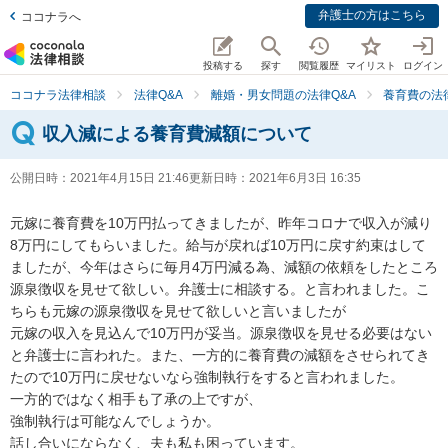
弁護士の方はこちら
ココナラへ
投稿する
探す
閲覧履歴
マイリスト
ログイン
ココナラ法律相談
法律Q&A
離婚・男女問題の法律Q&A
養育費の法
収入減による養育費減額について
公開日時：
2021年4月15日 21:46
更新日時：
2021年6月3日 16:35
元嫁に養育費を10万円払ってきましたが、昨年コロナで収入が減り
8万円にしてもらいました。給与が戻れば10万円に戻す約束はして
ましたが、今年はさらに毎月4万円減る為、減額の依頼をしたところ
源泉徴収を見せて欲しい。弁護士に相談する。と言われました。こ
ちらも元嫁の源泉徴収を見せて欲しいと言いましたが

元嫁の収入を見込んで10万円が妥当。源泉徴収を見せる必要はない
と弁護士に言われた。また、一方的に養育費の減額をさせられてき
たので10万円に戻せないなら強制執行をすると言われました。

一方的ではなく相手も了承の上ですが、

強制執行は可能なんでしょうか。

話し合いにならなく、夫も私も困っています。