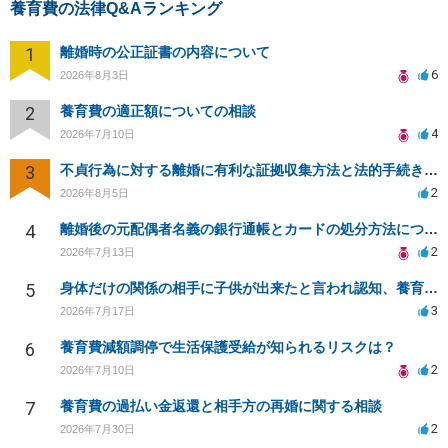
養育費の法律Q&Aランキング
1
離婚時の公正証書の内容について
6
2026年8月3日
2
養育費の適正額についての相談
4
2026年7月10日
3
不貞行為に対する離婚に有利な証拠収集方法と法的手続きについて
2
2026年8月5日
4
離婚後の元配偶者名義の銀行通帳とカードの処分方法について
2
2026年7月13日
5
身体だけの関係の相手に子供が出来たと言われ認知、養育費を要求されているが自身の子供か分からない
3
2026年7月17日
6
養育費減額調停で生活保護受給が知られるリスクは？
2
2026年7月10日
7
養育費の過払い金返還と相手方の再婚に関する相談
2
2026年7月30日