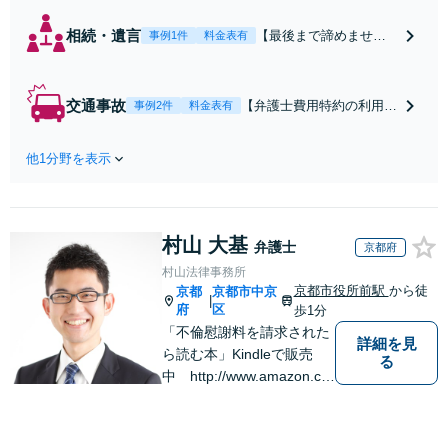
相続・遺言
【最後まで諦めませ
事例1件
料金表有
ん】親族間の交渉、複
雑な手続き、全て対応
します！不利な条件で
交通事故
【弁護士費用特約の利用＆
事例2件
料金表有
合意してしまう前にご
Zoom相談可】【死亡・骨
相談ください。【土
折・後遺障害・むち打ち
地・不動産】長期化し
他1分野を表示
等】交通事故でご家族がな
ている問題もできる限
くなってしまった方やお怪
り円滑な交渉へと導き
我された方はまずご相談く
ます。事業承継／相続
ださい。ご自身での対応で
放棄も対応可能。【JR
村山 大基
は損をしてしまうかもしれ
弁護士
京都府
千葉駅近く】駐車場あ
ません。代わりに交渉・手
村山法律事務所
り
続きをし、負担を軽減。
京都市役所前駅
から徒
京都
京都市中京
|
府
区
歩1分
「不倫慰謝料を請求された
詳細を見
ら読む本」Kindleで販売
る
中 http://www.amazon.co.
jp/dp/B0FJCDXDNV