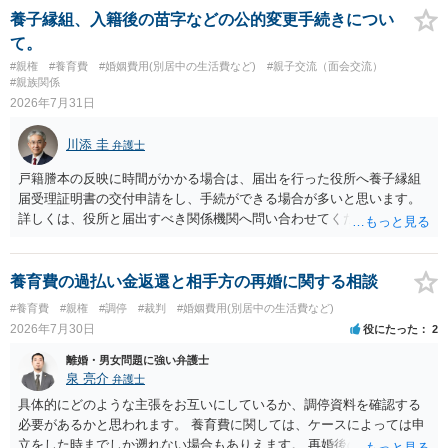
療費その他これに類する特別支出を念頭に置いた条項と読むのが自然
養子縁組、入籍後の苗字などの公的変更手続きについ
です。したがって、大学の入学金、授業料、受験費用などの教育費に
て。
ついてまで、「この条項があるから当然に半額を請求できる」とまで
#親権
#養育費
#婚姻費用(別居中の生活費など)
#親子交流（面会交流）
は言いにくいと思われます。なお、通常、大学進学費用をどこまで負
#親族関係
担すべきかについては、離婚時の合意内容のほか、子どもの年齢、大
2026年7月31日
学進学についての父母の認識、父母の学歴・収入・資産状況、進学先
や費用などを踏まえて個別に検討することになります。公正証書の他
川添 圭
弁護士
の条項において、養育費の終期についてどのように定められている
か、大学進学に関する定めの有無、「教育費」「進学費用」に関する
戸籍謄本の反映に時間がかかる場合は、届出を行った役所へ養子縁組
定めの有無等について確認する必要があると考えられます。
届受理証明書の交付申請をし、手続ができる場合が多いと思います。
詳しくは、役所と届出すべき関係機関へ問い合わせてください。
養育費の過払い金返還と相手方の再婚に関する相談
#養育費
#親権
#調停
#裁判
#婚姻費用(別居中の生活費など)
2026年7月30日
役にたった
2
離婚・男女問題に強い弁護士
泉 亮介
弁護士
具体的にどのような主張をお互いにしているか、調停資料を確認する
必要があるかと思われます。 養育費に関しては、ケースによっては申
立をした時までしか遡れない場合もありえます。 再婚後の相手方の行