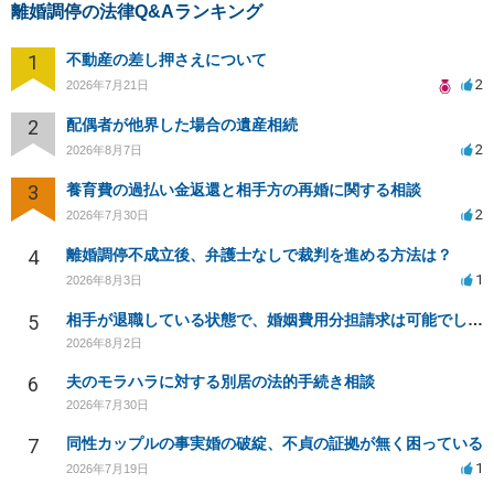
離婚調停の法律Q&Aランキング
1
不動産の差し押さえについて
2
2026年7月21日
2
配偶者が他界した場合の遺産相続
2
2026年8月7日
3
養育費の過払い金返還と相手方の再婚に関する相談
2
2026年7月30日
4
離婚調停不成立後、弁護士なしで裁判を進める方法は？
1
2026年8月3日
5
相手が退職している状態で、婚姻費用分担請求は可能でしょうか？
2026年8月2日
6
夫のモラハラに対する別居の法的手続き相談
2026年7月30日
7
同性カップルの事実婚の破綻、不貞の証拠が無く困っている
1
2026年7月19日