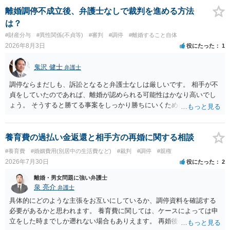
離婚調停不成立後、弁護士なしで裁判を進める方法
は？
#財産分与
#異性関係(不貞等)
#審判
#調停
#離婚すること自体
2026年8月3日
役にたった
1
鬼沢 健士
弁護士
調停ならまだしも、訴訟となると弁護士なしは厳しいです。 相手が不
貞をしていたのであれば、離婚が認められる可能性はかなり高いでし
ょう。 そうすると勝てる事案をしっかり勝ちにいくためにも弁護士委
任を強くおすすめします。
養育費の過払い金返還と相手方の再婚に関する相談
#養育費
#婚姻費用(別居中の生活費など)
#裁判
#調停
#親権
2026年7月30日
役にたった
2
離婚・男女問題に強い弁護士
泉 亮介
弁護士
具体的にどのような主張をお互いにしているか、調停資料を確認する
必要があるかと思われます。 養育費に関しては、ケースによっては申
立をした時までしか遡れない場合もありえます。 再婚後の相手方の行