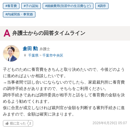
養育費
子の認知
婚姻費用(別居中の生活費など)
調停
内縁関係・事実婚
弁護士からの回答タイムライン
倉田 勲
弁護士
千葉県
>
千葉市中央区
子どものために養育費をきちんと取り決めたいので、今後どのよう
に進めればよいか相談したいです。

→当事者間で話し合いにならないのでしたら、家庭裁判所に養育費
の調停手続きがありますので、そちらをご利用ください。

調停手続きであれば調停委員が相手方と話をして養育費の金額を決
めるよう勧めてくれます。

仮に合意が成立しなければ裁判官が金額を判断する審判手続きに進
みますので、金額は確実に決まります。
2026年6月29日 05:07
役に立った
2