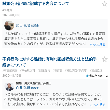
離婚公正証書に記載する内容について
#養育費
2026年8月8日
肥田 弘昭
弁護士
「毎年6月にこちらの所得証明書を提示する。裁判所の開示する養育費
算定表をもとに養育費を見直し、算定表から外れる場合は協議の上金
額を決める」との点ですが、通常は事情の変更があった場合に変更し
ますので妥当とまでは言えないかと思います。「養育費は当初予測出
来なかった事情の変更により双方協議の上増減出来る」と「通知義務
に勤務先」が含まれているので、私に収入が入った事は相手に通知が
不貞行為に対する離婚に有利な証拠収集方法と法的手
行く事になり、上記のような文言が無くても養育費の見直しは適宜出
続きについて
来るかと思うのですが違うのでしょうか？との点はそのとおりかと思
#有責配偶者
#不倫慰謝料
#財産分与
#養育費
#異性関係(不貞等)
#離婚協議
います。養育費は事情の変更があった場合に変更するので毎年見直す
2026年8月5日
役にたった
2
ことはあまりないです。ご参考にしてください。
離婚・男女問題に強い弁護士
白井 弘昭
弁護士
＞こちらに有利に離婚するには、どのような証拠が必要でしょうか。
不貞の証拠としては、ライン、カカオのやり取りだけでなく、ホテル
に行った証拠、複数回マンションに滞在した証拠などが有効です。 不
貞の証拠があれば、離婚をさらに有利に進める（離婚したい時期に離