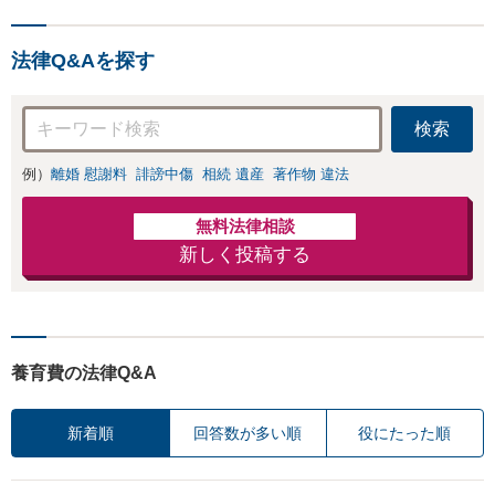
ださい。ご自身での対応で
放棄も対応可能。【JR
は損をしてしまうかもしれ
千葉駅近く】駐車場あ
ません。代わりに交渉・手
り
法律Q&Aを探す
続きをし、負担を軽減。
検索
例）
離婚 慰謝料
誹謗中傷
相続 遺産
著作物 違法
無料法律相談
新しく投稿する
養育費の法律Q&A
新着順
回答数が多い順
役にたった順