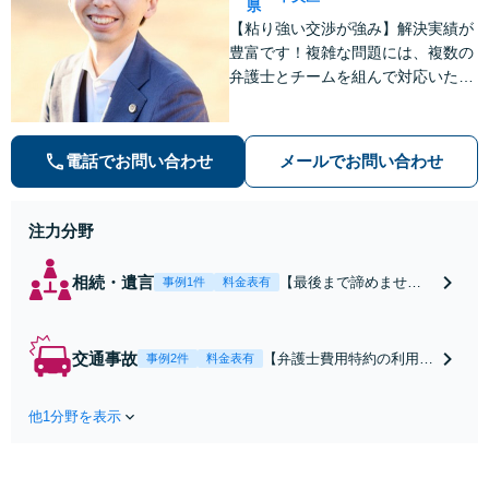
県
【粘り強い交渉が強み】解決実績が
豊富です！複雑な問題には、複数の
弁護士とチームを組んで対応いたし
ます。【安心・分かりやすい料金体
系】些細なお悩みにも、丁寧に寄り
添い、不安を軽減します。まずはお
電話でお問い合わせ
メールでお問い合わせ
気軽にご相談ください。
注力分野
相続・遺言
【最後まで諦めませ
事例1件
料金表有
ん】親族間の交渉、複
雑な手続き、全て対応
します！不利な条件で
交通事故
【弁護士費用特約の利用＆
事例2件
料金表有
合意してしまう前にご
Zoom相談可】【死亡・骨
相談ください。【土
折・後遺障害・むち打ち
地・不動産】長期化し
他1分野を表示
等】交通事故でご家族がな
ている問題もできる限
くなってしまった方やお怪
り円滑な交渉へと導き
我された方はまずご相談く
ます。事業承継／相続