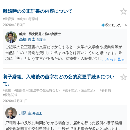
婚する、慰謝料をとるなど）ことができると思われます。 ただし、不
貞発覚後、長期間同居を続けると、不貞を許したとの評価につながる
離婚時の公正証書の内容について
場合がありますので、ご注意ください。 以上、ご参考まで。
#養育費
#離婚の慰謝料
2026年8月3日
役にたった
6
離婚・男女問題に強い弁護士
髙橋 俊太
弁護士
ご記載の公正証書の文言だけからすると、大学の入学金や授業料等が
当然にこの「特別な費用」に含まれるとは言いにくいと思います。条
項に「等」という文言があるため、治療費・入院費だけに限定される
わけではありませんが、その前に「病気・事故に伴う費用」と明記さ
れていますので、通常は、病気や事故によって臨時に必要となった医
療費その他これに類する特別支出を念頭に置いた条項と読むのが自然
養子縁組、入籍後の苗字などの公的変更手続きについ
です。したがって、大学の入学金、授業料、受験費用などの教育費に
て。
ついてまで、「この条項があるから当然に半額を請求できる」とまで
#親権
#婚姻費用(別居中の生活費など)
#親子交流（面会交流）
#養育費
は言いにくいと思われます。なお、通常、大学進学費用をどこまで負
#親族関係
担すべきかについては、離婚時の合意内容のほか、子どもの年齢、大
2026年7月31日
学進学についての父母の認識、父母の学歴・収入・資産状況、進学先
や費用などを踏まえて個別に検討することになります。公正証書の他
川添 圭
弁護士
の条項において、養育費の終期についてどのように定められている
か、大学進学に関する定めの有無、「教育費」「進学費用」に関する
戸籍謄本の反映に時間がかかる場合は、届出を行った役所へ養子縁組
定めの有無等について確認する必要があると考えられます。
届受理証明書の交付申請をし、手続ができる場合が多いと思います。