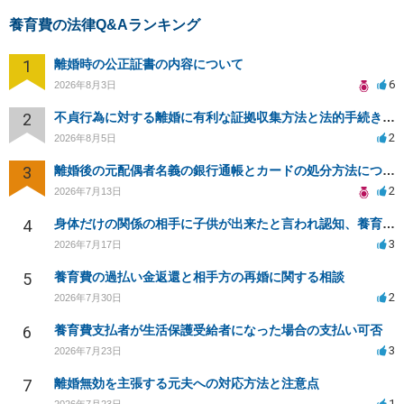
養育費の法律Q&Aランキング
1
離婚時の公正証書の内容について
6
2026年8月3日
2
不貞行為に対する離婚に有利な証拠収集方法と法的手続きについて
2
2026年8月5日
3
離婚後の元配偶者名義の銀行通帳とカードの処分方法について
2
2026年7月13日
4
身体だけの関係の相手に子供が出来たと言われ認知、養育費を要求されているが自身の子供か分からない
3
2026年7月17日
5
養育費の過払い金返還と相手方の再婚に関する相談
2
2026年7月30日
6
養育費支払者が生活保護受給者になった場合の支払い可否
3
2026年7月23日
7
離婚無効を主張する元夫への対応方法と注意点
1
2026年7月23日