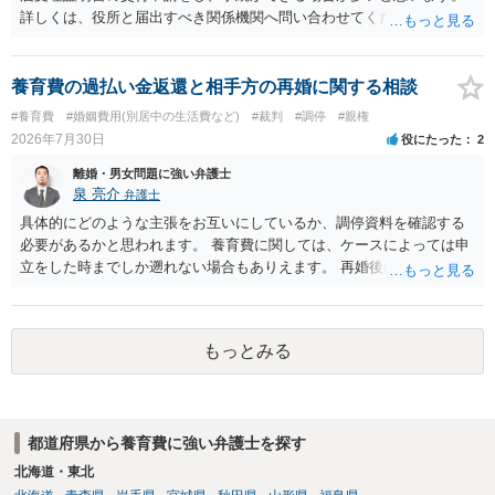
詳しくは、役所と届出すべき関係機関へ問い合わせてください。
養育費の過払い金返還と相手方の再婚に関する相談
#養育費
#婚姻費用(別居中の生活費など)
#裁判
#調停
#親権
2026年7月30日
役にたった
2
離婚・男女問題に強い弁護士
泉 亮介
弁護士
具体的にどのような主張をお互いにしているか、調停資料を確認する
必要があるかと思われます。 養育費に関しては、ケースによっては申
立をした時までしか遡れない場合もありえます。 再婚後の相手方の行
動がどのようなものであったのかも重要であるため、相手が再婚後の
養育費に関するやりとり等があればそちらについても確認する必要が
あるでしょう。 公開相談の場での回答よりも個別に弁護士にご相談さ
もっとみる
れることをお勧めいたします。
都道府県から養育費に強い弁護士を探す
北海道・東北