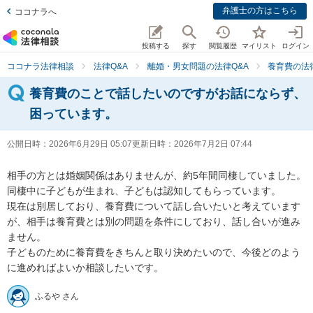
弁護士の方はこちら
ココナラへ
投稿する
探す
閲覧履歴
マイリスト
ログイン
ココナラ法律相談
法律Q&A
離婚・男女問題の法律Q&A
養育費の法
養育費のことで話したいのですがお話にならず、
困っています。
公開日時：
2026年6月29日 05:07
更新日時：
2026年7月2日 07:44
相手の方とは婚姻関係はありませんが、約5年間同棲していました。
同棲中に子どもが生まれ、子どもは認知してもらっています。

現在は別居しており、養育費について話し合いたいと考えています
が、相手は養育費とは別の問題を条件にしており、話し合いが進み
ません。

子どものために養育費をきちんと取り決めたいので、今後どのよう
に進めればよいか相談したいです。
ふるや さん