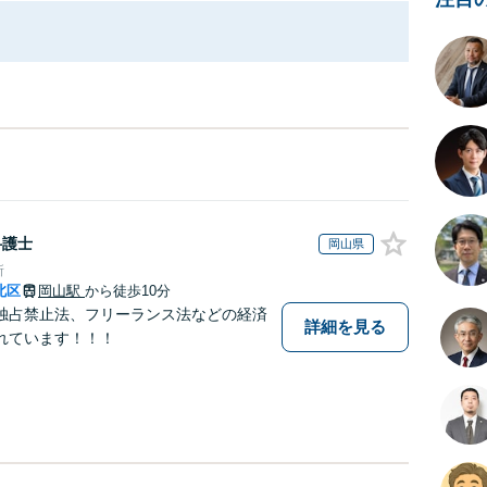
弁護士
岡山県
所
北区
岡山駅
から徒歩10分
独占禁止法、フリーランス法などの経済
詳細を見る
れています！！！