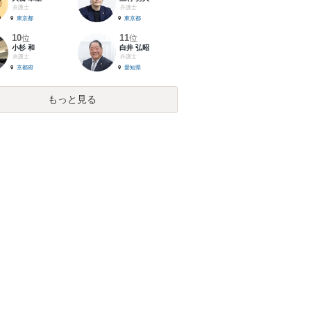
弁護士
弁護士
東京都
東京都
10
11
位
位
小杉 和
白井 弘昭
弁護士
弁護士
京都府
愛知県
もっと見る