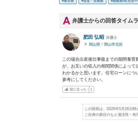
養育費
借金・浪費癖
婚姻費用(別居中
弁護士からの回答タイム
肥田 弘昭
弁護士
岡山県
>
岡山市北区
この場合出産後仕事復までの期間養育
が、お互いの収入の相関関係によって
わかるかと思います。住宅ローンにつ
参考にしてください。
役に立った
1
この投稿は、2026年5月26日
ご自身の責任のもと適法性・有