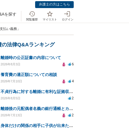
弁護士の方はこちら
&Aを探す
閲覧履歴
マイリスト
ログイン
の支払い義務」
費の法律Q&Aランキング
離婚時の公正証書の内容について
6
2026年8月3日
養育費の適正額についての相談
4
2026年7月10日
不貞行為に対する離婚に有利な証拠収集方法と法的手続きについて
2
2026年8月5日
離婚後の元配偶者名義の銀行通帳とカードの処分方法について
2
2026年7月13日
身体だけの関係の相手に子供が出来たと言われ認知、養育費を要求されているが自身の子供か分からない