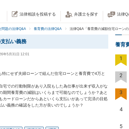
法律相談を投稿する
弁護士を探す
法律Q
女問題の法律Q&A
養育費の法律Q&A
法律Q&A「養育費の減額住宅ローン
の支払い義務
養育
26年5月31日 12:01
1
ども特にせず夫婦ローンで組んだ住宅ローンと養育費で4万と
2
自宅での行動制限があり入院もした為仕事が出来ず収入がな
3
の期間養育費の減額はいくらまで可能なのでしょうか？あと
もカードローンだからあといくら支払いがあって完済の目処
払い義務の確認をした方が良いのでしょうか？
4
5