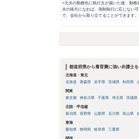
>元夫の勤務先に執行文が届いた後、勤務
夫の味方になれば、強制執行に応じない可
で、会社から取り立てることができます。
競売などを検討します。 ＞何もできなか
ても取れなくても、執行裁判所に原本の還
きるのでしょうか？ できます。ただ、取
士に頼む必要は無いでしょう。 以上、ご
都道府県から養育費に強い弁護士を
北海道・東北
北海道
青森県
岩手県
宮城県
秋田県
関東
東京都
神奈川県
千葉県
埼玉県
茨城県
北陸・甲信越
新潟県
長野県
山梨県
石川県
富山県
東海
愛知県
静岡県
岐阜県
三重県
関西