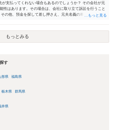
先が支払ってくれない場合もあるのでしょうか？ その会社が元
能性はあります。その場合は、会社に取り立て訴訟を行うこと
 その他、預金を探して差し押さえ、元夫名義の車の差し押さえ
った場合は、公正証書の原本は戻ってくるのでしょうか？ 取れ
付請求を行えば還付されます。 ＞他の弁護士さんに再度依頼で
れなかった場合に取り立て訴訟等を起こしてもらえば、他の弁護
もっとみる
参考まで。
探す
山形県
福島県
栃木県
群馬県
福井県