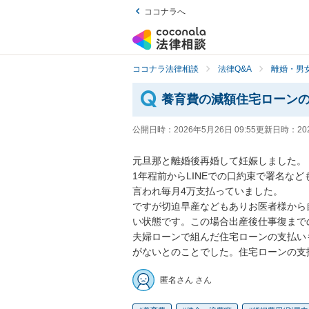
ココナラへ
ココナラ法律相談
法律Q&A
離婚・男
養育費の減額住宅ローン
公開日時：
2026年5月26日 09:55
更新日時：
20
元旦那と離婚後再婚して妊娠しました。

1年程前からLINEでの口約束で署名な
言われ毎月4万支払っていました。

ですが切迫早産などもありお医者様から
い状態です。この場合出産後仕事復まで
夫婦ローンで組んだ住宅ローンの支払い
がないとのことでした。住宅ローンの支
匿名さん さん