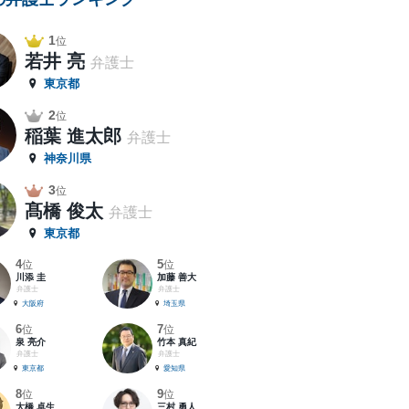
1
位
若井 亮
弁護士
東京都
2
位
稲葉 進太郎
弁護士
神奈川県
3
位
髙橋 俊太
弁護士
東京都
4
5
位
位
川添 圭
加藤 善大
弁護士
弁護士
大阪府
埼玉県
6
7
位
位
泉 亮介
竹本 真紀
弁護士
弁護士
東京都
愛知県
8
9
位
位
大橋 卓生
三村 勇人