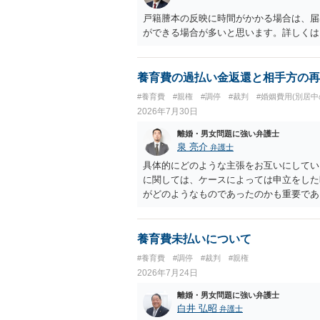
戸籍謄本の反映に時間がかかる場合は、届
ができる場合が多いと思います。詳しくは
養育費の過払い金返還と相手方の再
#養育費
#親権
#調停
#裁判
#婚姻費用(別居中
2026年7月30日
離婚・男女問題に強い弁護士
泉 亮介
弁護士
具体的にどのような主張をお互いにしてい
に関しては、ケースによっては申立をした
がどのようなものであったのかも重要であ
ちらについても確認する必要があるでしょ
ことをお勧めいたします。
養育費未払いについて
#養育費
#調停
#裁判
#親権
2026年7月24日
離婚・男女問題に強い弁護士
白井 弘昭
弁護士