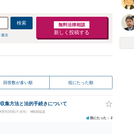
検索
無料法律相談
新しく投稿する
 違法
回答数が多い順
役にたった順
収集方法と法的手続きについて
#異性関係(不貞等)
#離婚協議
役にたった
2