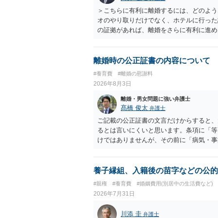
＞こちらに有利に離婚するには、どのよう
オのやり取りだけでなく、ホテルに行った
の証拠があれば、離婚をさらに有利に進め
きると思われます。 ただし、不貞発覚後
がありますので、ご注意ください。 以上
離婚時の公正証書の内容について
#養育費
#離婚の慰謝料
2026年8月3日
離婚・男女問題に強い弁護士
髙橋 俊太
弁護士
ご記載の公正証書の文言だけからすると、
るとは言いにくいと思います。条項に「等
けではありませんが、その前に「病気・事
によって臨時に必要となった医療費その他
す。したがって、大学の入学金、授業料、
然に半額を請求できる」とまでは言いにく
養子縁組、入籍後の苗字などの公的
べきかについては、離婚時の合意内容のほ
#親権
#養育費
#婚姻費用(別居中の生活費など)
歴・収入・資産状況、進学先や費用などを
2026年7月31日
において、養育費の終期についてどのよう
費」「進学費用」に関する定めの有無等に
川添 圭
弁護士