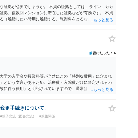
な証拠が必要でしょうか。 不貞の証拠としては、ライン、カカ
証拠、複数回マンションに滞在した証拠などが有効です。 不貞
る（離婚したい時期に離婚する、慰謝料をとるなど）ことがで
、長期間同居を続けると、不貞を許したとの評価につながる場合
、ご参考まで。
役にたった
6
大学の入学金や授業料等が当然にこの「特別な費用」に含まれ
」という文言があるため、治療費・入院費だけに限定されるわ
故に伴う費用」と明記されていますので、通常は、病気や事故
これに類する特別支出を念頭に置いた条項と読むのが自然で
受験費用などの教育費についてまで、「この条項があるから当
いと思われます。なお、通常、大学進学費用をどこまで負担す
変更手続きについて。
か、子どもの年齢、大学進学についての父母の認識、父母の学
#親子交流（面会交流）
#親族関係
踏まえて個別に検討することになります。公正証書の他の条項
に定められているか、大学進学に関する定めの有無、「教育
ついて確認する必要があると考えられます。