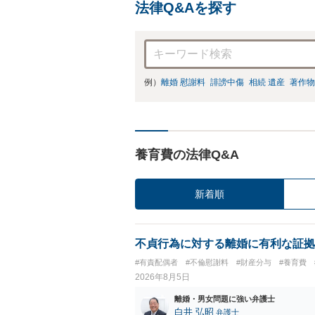
法律Q&Aを探す
例）
離婚 慰謝料
誹謗中傷
相続 遺産
著作物
養育費の法律Q&A
新着順
不貞行為に対する離婚に有利な証拠
#有責配偶者
#不倫慰謝料
#財産分与
#養育費
2026年8月5日
離婚・男女問題に強い弁護士
白井 弘昭
弁護士