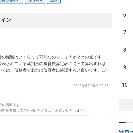
の生活費など)
財産分与
調停
6
ライン
7
8
費の減額はいくらまで可能なのでしょうか？との点です
公表されている裁判所の養育費算定表に従って算出すれば
9
いては、債務者であれば債権者に確認すると良いです。ご
10
2026年5月26日 09:55
時点の情報です。
用性を考慮してご利用いただくようお願いいたします。
注目