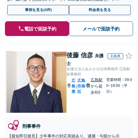
イバシーを守りながら対応◉オンライン相談可◉【千葉駅徒歩13
事例を見る(4件)
料金表を見る
分】
電話で面談予約
メールで面談予約
後藤 信彦
弁護
広島県
士
弁護士法人あさかぜ法律事務所 広島駅
前事務所
広島駅
営業時間：09:0
広
広島
0~18:00（平
島
市南
から徒
|
県
区
日）
歩4分
刑事事件
【最短即日接見】少年事件の対応実績あり。逮捕・勾留から示