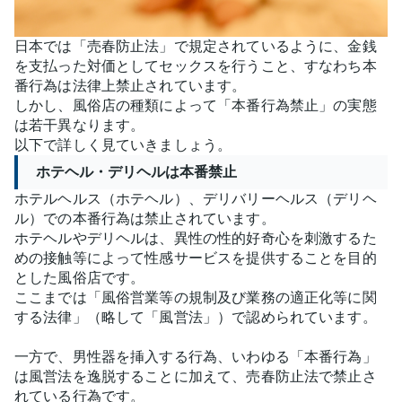
日本では「売春防止法」で規定されているように、金銭
を支払った対価としてセックスを行うこと、すなわち本
番行為は法律上禁止されています。
しかし、風俗店の種類によって「本番行為禁止」の実態
は若干異なります。
以下で詳しく見ていきましょう。
ホテヘル・デリヘルは本番禁止
ホテルヘルス（ホテヘル）、デリバリーヘルス（デリヘ
ル）での本番行為は禁止されています。
ホテヘルやデリヘルは、異性の性的好奇心を刺激するた
めの接触等によって性感サービスを提供することを目的
とした風俗店です。
ここまでは「風俗営業等の規制及び業務の適正化等に関
する法律」（略して「風営法」）で認められています。
一方で、男性器を挿入する行為、いわゆる「本番行為」
は風営法を逸脱することに加えて、売春防止法で禁止さ
れている行為です。