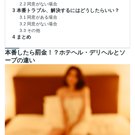
2.2 同意がない場合
3 本番トラブル、解決するにはどうしたらいい？
3.1 同意がある場合
3.2 同意がない場合
3.3 その他
4 まとめ
本番したら罰金！？ホテヘル・デリヘルとソ
ープの違い