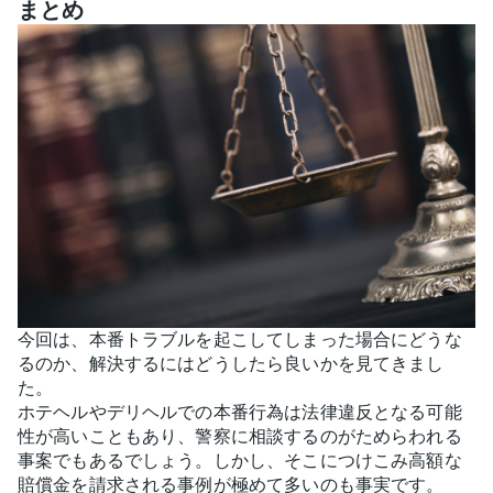
まとめ
今回は、本番トラブルを起こしてしまった場合にどうな
るのか、解決するにはどうしたら良いかを見てきまし
た。
ホテヘルやデリヘルでの本番行為は法律違反となる可能
性が高いこともあり、警察に相談するのがためらわれる
事案でもあるでしょう。しかし、そこにつけこみ高額な
賠償金を請求される事例が極めて多いのも事実です。