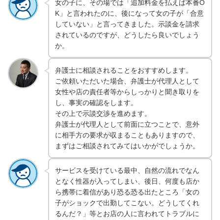
女の子に、その場では「追加料金を払えば本番O
K」と言われたのに、後になって女の子が「合意
していない」と言ってきました。示談金を請求
されているのですが、どうしたら良いでしょう
か。
弁護士に相談されることをおすすめします。
ご依頼いただいた場合、弁護士が代理人として
女性や店の責任者等からしっかりと聞き取りを
し、事実の確認をします。
その上で示談交渉を進めます。
弁護士が代理人として前面に立つことで、意外
に相手方の要求が収まることもありますので、
まずはご相談されてみてはいかがでしょうか。
サービスを受けている最中、自然の流れでなん
となく性器が入ってしまい、後日、何度も店か
ら携帯に着信があり恐る恐る出たところ「女の
子がショックで出勤してこない。どうしてくれ
るんだ？」等とお店の人に言われてトラブルに