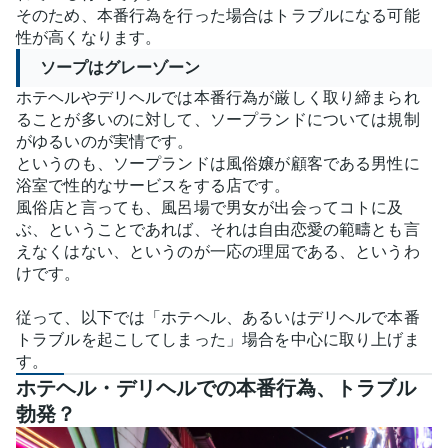
そのため、本番行為を行った場合はトラブルになる可能
性が高くなります。
ソープはグレーゾーン
ホテヘルやデリヘルでは本番行為が厳しく取り締まられ
ることが多いのに対して、ソープランドについては規制
がゆるいのが実情です。
というのも、ソープランドは風俗嬢が顧客である男性に
浴室で性的なサービスをする店です。
風俗店と言っても、風呂場で男女が出会ってコトに及
ぶ、ということであれば、それは自由恋愛の範疇とも言
えなくはない、というのが一応の理屈である、というわ
けです。
従って、以下では「ホテヘル、あるいはデリヘルで本番
トラブルを起こしてしまった」場合を中心に取り上げま
す。
ホテヘル・デリヘルでの本番行為、トラブル
勃発？