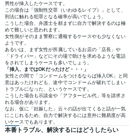
男性が挿入したケースです。
この場合は「強制性交罪（いわゆるレイプ）」として、
刑法に触れる犯罪となる確率が高いでしょう。
こうした場合、弁護士を頼まずに自力で解決するのは極
めて難しいと思われます。
女性側がそのまま警察に通報するケースやも少なくない
ようです。
あるいは、まず女性が所属しているお店の「店長」や
「ドライバー」などにその場で助けを求めるような電話
をされてしまうケースも多いでしょう。
「挿入、まではOKだったけど・・・」
女性との間で「コンドームをつけるならば挿入OK」と同
意はあったけれども、途中でコンドームが破れてしまい
トラブルになった、というケースです。
こうした場合も示談金や「アフターピル代」等を請求さ
れる場合があります。
なお、仮に「妊娠した」云々の話が出てくると話が一気
にこじれるため、自力で解決するには意外に難易度が高
いケースでもあります。
本番トラブル、解決するにはどうしたらい