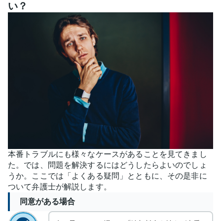
い？
本番トラブルにも様々なケースがあることを見てきまし
た。では、問題を解決するにはどうしたらよいのでしょ
うか。ここでは「よくある疑問」とともに、その是非に
ついて弁護士が解説します。
同意がある場合