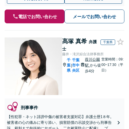
電話でお問い合わせ
メールでお問い合わせ
髙塚 真希
弁護
千葉県
士
藤井・滝沢綜合法律事務所
葭川公園
営業時間：09:
千
千葉
00~17:30（平
葉
市中
駅
から徒
|
県
央区
日）
歩4分
刑事事件
【性犯罪・ネット誹謗中傷の被害者支援対応】弁護士歴1８年。
被害者の心の痛みに寄り添い、損害賠償の示談交渉から刑事告
訴、裁判まで包括的にサポート。二次被害防止に配慮し、プラ