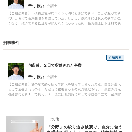
𠮷村 俊吾
弁護士
【ご相談内容】 債務総額が約１００万円弱と少額であり、自己破産ができ
ないと考えて任意整理を希望していた。しかし、依頼者には収入のあてが全
くなく、弁済できる見込みが限りなく低かったため、任意整理は不適切であ
ると説明したうえで、自己破産で免責を受けるに至った。 【解説】任意整理
は、定期的な収入がきちんとあり、１年程度で完済できる場合に初めて有効
な手段です。長期間にわたって弁済する計画をたてても、破綻して結局自己
刑事事件
破産になることがあります。ご相談を伺うと、借金で悩むケースのほとんど
において自己破産が適切です。
# 加害者
勾留後、２日で釈放された事案
𠮷村 俊吾
弁護士
【ご相談内容】酒の席で酔っ払って知人を殴ってしまった男性。国選弁護人
として選任されたのち、ただちに被害者からの意見聴取を行い、親族の身元
引受書などを１日で集め、２日後には裁判所に対して準抗告申立て（裁判官
の行った勾留決定が誤りであり釈放すべき、という申立て）を行いました。
無事、準抗告が認容され、２日後に釈放されました。
その他
「分野」の絞り込み検索で、自分に合う