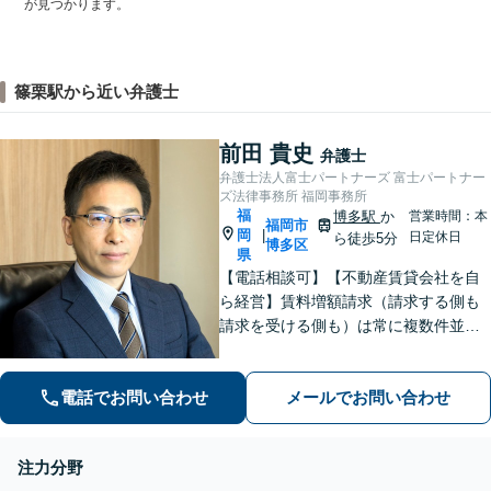
が見つかります。
篠栗駅から近い弁護士
前田 貴史
弁護士
弁護士法人富士パートナーズ 富士パートナー
ズ法律事務所 福岡事務所
福
博多駅
か
営業時間：本
福岡市
岡
|
日定休日
ら徒歩5分
博多区
県
【電話相談可】【不動産賃貸会社を自
ら経営】賃料増額請求（請求する側も
請求を受ける側も）は常に複数件並行
して取り扱っており、過去の解決実績
も多数あります【顧問先企業60社超】
電話でお問い合わせ
メールでお問い合わせ
企業法務／不動産会社・不動産オーナ
ー様のご相談もお任せください
注力分野