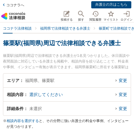
弁護士の方はこちら
ココナラへ
投稿する
探す
閲覧履歴
マイリスト
ログイン
ココナラ法律相談
福岡県で法律相談できる弁護士
篠栗町で法律相談で
篠栗駅(福岡県)周辺で法律相談できる弁護士
篠栗駅(福岡県)周辺で法律相談できる弁護士が1名見つかりました。休日面談や
夜間面談に対応している弁護士も掲載中。相談内容を絞り込むことで、料金表
や事例、インタビュー有無が表示できます。福岡県篠栗町に所在する篠栗駅は
福北ゆたか線沿線の駅です。より多くの弁護士から探したいときは市区町村検
索や同一路線のより大きな駅も追加選択して探すと良いでしょう。特に 𠮷村俊
エリア
福岡県、篠栗駅
変更
吾法律事務所の𠮷村 俊吾弁護士のプロフィール情報や弁護士費用、強みなどが
注目されています。『加害者側のトラブルを勤務先から通いやすい篠栗駅周辺
相談内容
選択してください
変更
に事務所を構える弁護士に面談予約したい』『加害者側のトラブル解決の実績
豊富な篠栗駅近くの弁護士を検索したい』『初回無料で加害者側を法律相談で
きる篠栗駅付近の弁護士に面談予約したい』などでお困りの相談者さんにおす
詳細条件
未選択
変更
すめです。
※
相談内容を選択する
と、その分野に強い弁護士の料金や事例、インタビュー
が見つかります。