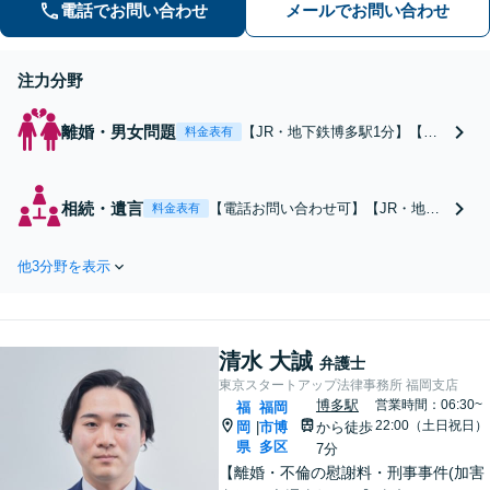
電話でお問い合わせ
メールでお問い合わせ
働、民事全般取扱い
注力分野
離婚・男女問題
【JR・地下鉄博多駅1分】【平
料金表有
日夜間も対応可】【弁護士歴21
年以上】【家事調停官の経験あ
り】慰謝料請求／財産分与／親
相続・遺言
【電話お問い合わせ可】【JR・地下
料金表有
権などお任せください。相談者
鉄博多駅1分】【弁護士歴21年以上】
さまのお話を丁寧にヒアリング
遺産分割協議／遺留分侵害額請求／
し、最善の解決策をご提案いた
他3分野を表示
遺言書作成などお任せください。相
します
談者さまに寄り添って解決へ。円満
な相続を実現するためにも、経験豊
富な弁護士にお任せください
清水 大誠
弁護士
東京スタートアップ法律事務所 福岡支店
博多駅
営業時間：06:30~
福
福岡
22:00（土日祝日）
岡
市博
から徒歩
|
県
多区
7分
【離婚・不倫の慰謝料・刑事事件(加害