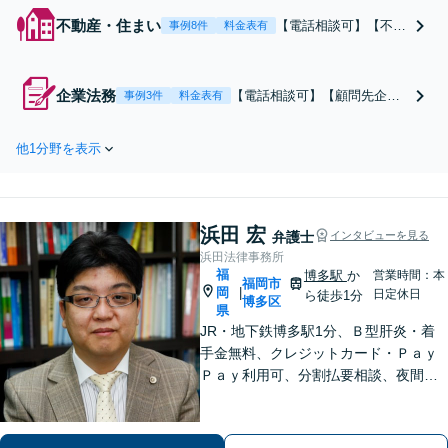
不動産・住まい
【電話相談可】【不動
事例8件
料金表有
産オーナー弁護士が解
決】賃料増額・立ち退
き交渉｜自身も2社経
企業法務
【電話相談可】【顧問先企業5
事例3件
料金表有
営するからわかる「収
0社以上】弁護士歴10年以上の
益最大化」の視点。泥
豊富な経験。幅広い業種の会
沼化する前に、経営者
他1分野を表示
社の法律顧問をしており、さ
目線の法的戦略を。15
まざまなご相談に対応可能。
年の実績と専門チーム
【全国対応／土日夜間OK】個
で、オーナー様の正当
人事業主、医療法人や開業医
な権利を守ります【顧
浜田 宏
の先生、税理士の先生からの
弁護士
インタビューを見る
問先企業60社超】
ご相談も【烏丸御池6分】
浜田法律事務所
福
博多駅
か
営業時間：本
福岡市
岡
|
日定休日
ら徒歩1分
博多区
県
JR・地下鉄博多駅1分、Ｂ型肝炎・着
手金無料、クレジットカード・Ｐａｙ
Ｐａｙ利用可、分割払要相談、夜間・
休日相談可（要事前予約）、弁護士歴2
1年。インターネット問題、医療、離
婚、相続、後見、交通事故、借金、労