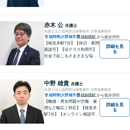
しないためには、早い段階で
の整理が重要です。 丁寧にお
話をお伺いし、状況に応じた
現実的な解決策をご提案いた
赤木 公
弁護士
しますので、まずはお気軽に
弁護士法人福岡西法律事務所 大野城事務所
ご相談ください。
福岡県
大野城市
雑餉隈駅
から徒歩10分
|
【桜並木駅7分】【休日・夜間
詳細を見
面談可】【法テラス利用可】
る
社会で起こるさまざまな悩み
に寄り添い、一件一件丁寧に
取り組むことで、皆さまに安
心を届けたいと考えていま
す。 困りごとやご相談があり
中野 雄貴
弁護士
ましたら、どうぞお気軽にお
弁護士法人福岡西法律事務所 大野城事務所
声がけください。
福岡県
大野城市
雑餉隈駅
から徒歩10分
|
【離婚・男女問題や労働・雇
詳細を見
用など幅広く対応】【桜並木
る
駅7分】【オンライン相談可
能】【ＬＩＮＥ対応可】 依頼
者様のお話をじっくりとお伺