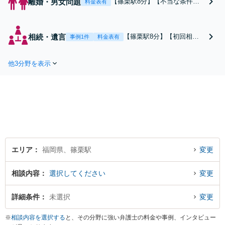
離婚・男女問題
【篠栗駅8分】【不当な条件で
料金表有
の離婚を防ぎます】男女問わ
ず、幅広い年代の方からご相談
を受けております。財産分与・
相続・遺言
【篠栗駅8分】【初回相談
事例1件
料金表有
慰謝料など、お金が絡むトラブ
無料】【電話相談可（日程
ルでは、有利に解決できる方法
調整が必要です）】遺言、
を見つけ出します。まずはお気
他3分野を表示
遺産分割、相続トラブルの
軽にご相談ください【完全個
ほか、「争いになりそ
室】
う…」といった不安でも構
いません。
エリア
福岡県、篠栗駅
変更
相談内容
選択してください
変更
詳細条件
未選択
変更
※
相談内容を選択する
と、その分野に強い弁護士の料金や事例、インタビュー