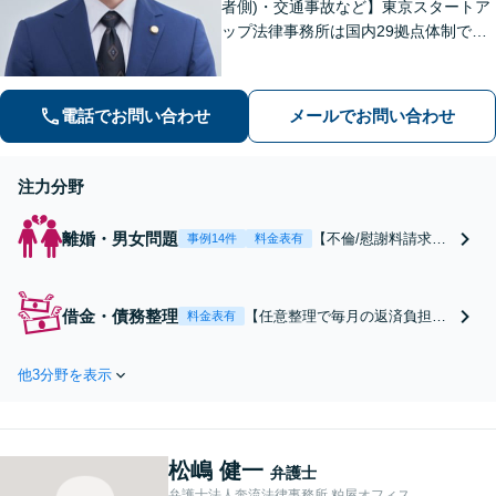
者側)・交通事故など】東京スタートア
ップ法律事務所は国内29拠点体制で全
国対応！【ご自宅からの電話相談にも
対応(法律相談は完全予約制)】各分野で
専門性の高い弁護士が寄り添い解決を
電話でお問い合わせ
メールでお問い合わせ
サポートします。
注力分野
離婚・男女問題
【不倫/慰謝料請求に
事例14件
料金表有
強い弁護士(したい方/
されている方)】不倫
慰謝料トラブルの相
借金・債務整理
【任意整理で毎月の返済負担を
料金表有
談は毎月100件以上、
軽減】【家族・職場に内緒で手
慰謝料問題でお困り
続き】利息をカットして返済が
の方はご相談・解決
他3分野を表示
可能な範囲に借金を減額。保証
実績の豊富な弁護士
人に迷惑をかけずに借金を整理
による無料相談をご
して再出発しませんか？借金・
利用ください。【不
任意整理に強い法律事務所【実
倫相談は初回0円】
松嶋 健一
績5,000件以上】【財産を残し
弁護士
【福岡県全域対応】
て借金整理】
弁護士法人奔流法律事務所 粕屋オフィス