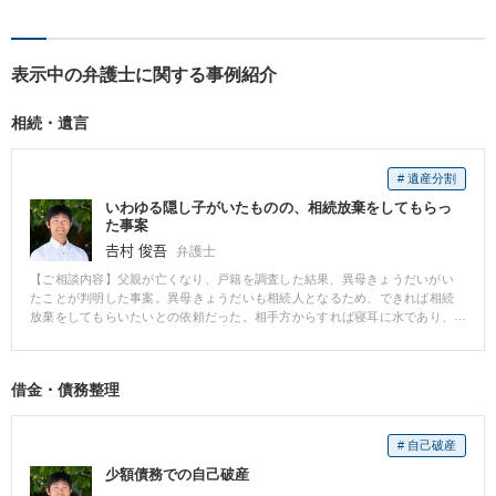
いし、問題の本質を理解した
上で、最適な解決策を共に考
えます。
表示中の弁護士に関する事例紹介
相続・遺言
# 遺産分割
いわゆる隠し子がいたものの、相続放棄をしてもらっ
た事案
𠮷村 俊吾
弁護士
【ご相談内容】父親が亡くなり、戸籍を調査した結果、異母きょうだいがい
たことが判明した事案。異母きょうだいも相続人となるため、できれば相続
放棄をしてもらいたいとの依頼だった。相手方からすれば寝耳に水であり、
いきなり弁護士の名前で書面を送ることがためらわれたため、文章案を練
り、まずは本人に手書きで手紙を送ってもらった。その後も丁寧に交渉を続
けた結果、対価なしで相続放棄をして頂けた。 【解説】 ご両親に実はほかに
借金・債務整理
もお子様がいた、という相談は珍しくありません。このような場合、相手方
とはまず面識がないため、非常に慎重な対応が必要となります。いきなり何
かを要求する書面を送るのは厳禁です。時間をかけて丁寧に文章を練り、相
# 自己破産
手の信頼を得ていく必要があります。もちろん、上述のようにうまく行く事
案ばかりではありません。そのような場合のフォローも含め、必ず弁護士に
少額債務での自己破産
ご相談ください。