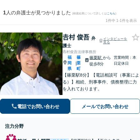
1
人の弁護士が見つかりました
(検索結果について詳しくは
こちら
)
1件中 1-1件を表示
𠮷村 俊吾
弁
インタビューを
見る
護士
𠮷村俊吾法律事務所
福
篠
篠栗駅
から
営業時間：本
岡
栗
|
日定休日
徒歩8分
県
町
【篠栗駅8分】【電話相談可（事案によ
る）】相続、刑事事件、債務整理に力
を入れております。
電話でお問い合わせ
メールでお問い合わせ
注力分野