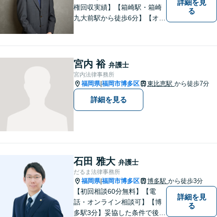
詳細を見
権回収実績】【箱崎駅・箱崎
る
九大前駅から徒歩6分】【オン
ライン相談対応】離婚、相
続、交通事故、労働問題など
の日常的な法律トラブルから
ビジネス上の法的課題まで、
宮内 裕
弁護士
各種法律相談、訴訟・債権回
宮内法律事務所
収等のご依頼を承っておりま
福岡県
福岡市博多区
東比恵駅
から徒歩7分
|
す。
詳細を見る
石田 雅大
弁護士
だるま法律事務所
福岡県
福岡市博多区
博多駅
から徒歩3分
|
【初回相談60分無料】【電
詳細を見
話・オンライン相談可】【博
る
多駅3分】妥協した条件で後悔