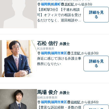
福岡県
粕屋町
原町駅
から徒歩3分
|
【原町駅3分】【子連れ相談
詳細を見
可】オフィスでの相談を受け
る
るだけでなく、巡回相談や出
張相談を定期的に実施、住民
の皆様のニーズに応えられる
よう夜間や休日相談にも柔軟
に対応しております。安心し
石松 信行
弁護士
てお任せください。
IK法律事務所
福岡県
福岡市東区
千早駅
から徒歩3分
|
身近に感じて頂ける弁護士事
詳細を見
務所になりたい
る
馬場 俊介
弁護士
箱崎法律事務所
福岡県
福岡市東区
箱崎駅
から徒歩6分
|
【豊富な訴訟経験・多数の債