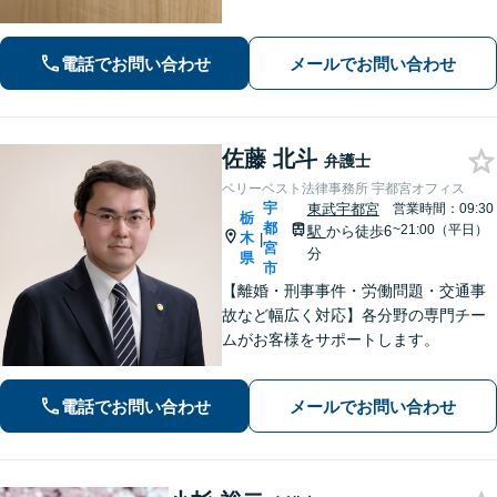
みを解消できるよう全力でサポート。
状況を十分にヒアリングし、あらゆる
観点から解決策をご提案してまいりま
電話でお問い合わせ
メールでお問い合わせ
す。【休日・夜間対応】
佐藤 北斗
弁護士
ベリーベスト法律事務所 宇都宮オフィス
宇
東武宇都宮
営業時間：09:30
栃
都
~21:00（平日）
駅
から徒歩6
木
|
宮
分
県
市
【離婚・刑事事件・労働問題・交通事
故など幅広く対応】各分野の専門チー
ムがお客様をサポートします。
電話でお問い合わせ
メールでお問い合わせ