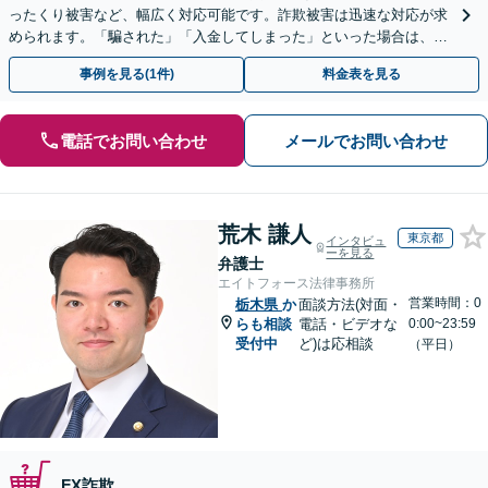
ったくり被害など、幅広く対応可能です。詐欺被害は迅速な対応が求
められます。「騙された」「入金してしまった」といった場合は、お
早めにご相談ください。【電話・メール・WEB相談可】
事例を見る(1件)
料金表を見る
電話でお問い合わせ
メールでお問い合わせ
荒木 謙人
東京都
インタビュ
ーを見る
弁護士
エイトフォース法律事務所
営業時間：0
栃木県
か
面談方法(対面・
らも相談
電話・ビデオな
0:00~23:59
受付中
ど)は応相談
（平日）
FX詐欺