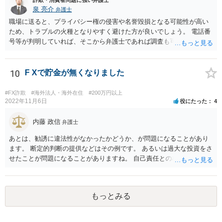
泉 亮介
弁護士
職場に送ると、プライバシー権の侵害や名誉毀損となる可能性が高い
ため、トラブルの火種となりやすく避けた方が良いでしょう。 電話番
号等が判明していれば、そこから弁護士であれば調査も可能です。
10
F Xで貯金が無くなりました
#FX詐欺
#海外法人・海外在住
#200万円以上
2022年11月6日
役にたった
4
内藤 政信
弁護士
あとは、勧誘に違法性がなかったかどうか、が問題になることがあり
ます。 断定的判断の提供などはその例です。 あるいは過大な投資をさ
せたことが問題になることがありますね。 自己責任との相関関係です
ね。 先物取引の事例などが参考になるので、弁護士を探してみるとい
いでしょう。
もっとみる