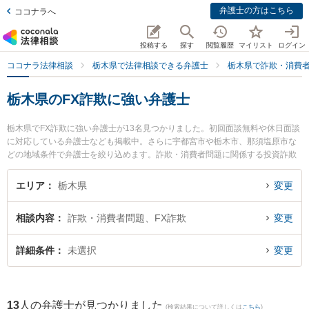
弁護士の方はこちら
ココナラへ
投稿する
探す
閲覧履歴
マイリスト
ログイン
ココナラ法律相談
栃木県で法律相談できる弁護士
栃木県で詐欺・消費
栃木県のFX詐欺に強い弁護士
栃木県でFX詐欺に強い弁護士が13名見つかりました。初回面談無料や休日面談
に対応している弁護士なども掲載中。さらに宇都宮市や栃木市、那須塩原市な
どの地域条件で弁護士を絞り込めます。詐欺・消費者問題に関係する投資詐欺
や副業詐欺、FX詐欺等の細かな分野での絞り込み検索もでき便利です。特に弁
護士法人栃のふたば法律事務所の小坂 誉弁護士や弁護士法人高木・尾畑法律事
エリア
栃木県
変更
務所の尾畑 慧弁護士、稲葉勉法律事務所の染谷 耕平弁護士のプロフィール情報
や弁護士費用、強みなどが注目されています。『栃木県で土日や夜間に発生し
相談内容
詐欺・消費者問題、FX詐欺
変更
たFX詐欺のトラブルを今すぐに弁護士に相談したい』『FX詐欺のトラブル解決
の実績豊富な近くの弁護士を検索したい』『初回相談無料でFX詐欺を法律相談
できる栃木県内の弁護士に相談予約したい』などでお困りの相談者さんにおす
詳細条件
未選択
変更
すめです。
13
人の弁護士が見つかりました
(検索結果について詳しくは
こちら
)