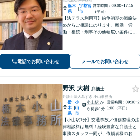
稲葉勉法律事務所
栃木
宇都宮
営業時間：09:00~17:15
|
県
市
（平日）
【法テラス利用可】紛争初期の戦略決
めからご相談にのります。離婚・労
働・相続・刑事その他幅広い案件につ
いて、ご相談から交渉・調停・裁判ま
で、どの段階でも適切なサポートが可
能です。
電話でお問い合わせ
メールでお問い合わせ
野沢 大樹
弁護士
弁護士法人みずき 小山事務所
栃
小
小山駅
か
営業時間：09:30~2
木
山
|
1:00（平日）
ら徒歩1分
県
市
【小山駅1分】交通事故／債務整理の法
律相談料は無料！経験豊富な弁護士と
事務スタッフ一同が、依頼者様のお悩