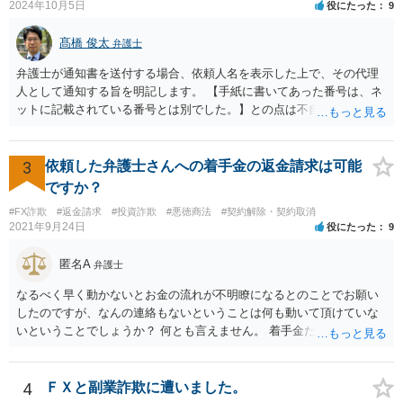
2024年10月5日
役にたった
9
髙橋 俊太
弁護士
弁護士が通知書を送付する場合、依頼人名を表示した上で、その代理
人として通知する旨を明記します。 【手紙に書いてあった番号は、ネ
ットに記載されている番号とは別でした。】との点は不自然ではある
ものの、【住所名前は一致】しているようですので、まずは日弁連弁
護士検索でその弁護士を検索し、そこに記載されている電話番号に連
絡をして、通知書の内容等について確認をしてみるとよいでしょう。
3
依頼した弁護士さんへの着手金の返金請求は可能
ですか？
#FX詐欺
#返金請求
#投資詐欺
#悪徳商法
#契約解除・契約取消
2021年9月24日
役にたった
9
匿名A
弁護士
なるべく早く動かないとお金の流れが不明瞭になるとのことでお願い
したのですが、なんの連絡もないということは何も動いて頂けていな
いということでしょうか？ 何とも言えません。 着手金だけ受け取って
何もしない弁護士さんはいますか？ 普通はいませんが・・・。 契約書
などを確認しましょう。 着手金の返金は請求できますか？ 交渉してみ
て、事情によっては弁護士会に相談しましょう。
4
ＦＸと副業詐欺に遭いました。