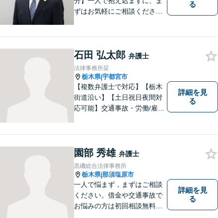
分】一人で抱え込まずに、ま
る
ずはお気軽にご相談くださ
い。【夜間休日対応可能】
石田 弘太郎
弁護士
法律事務所栞
栃木県
宇都宮市
|
【複数弁護士で対応】【栃木
詳細を見
街道沿い】【土日祝日夜間対
る
応可能】交通事故・労働/雇用
問題・刑事事件に注力してい
ます。宇都宮市の弁護士で
す。是非一度ご相談くださ
い。
園部 秀雄
弁護士
黒磯総合法律事務所
栃木県
那須塩原市
|
一人で悩まず，まずはご相談
詳細を見
ください。借金や交通事故で
る
お悩みの方は初回相談無料で
す。