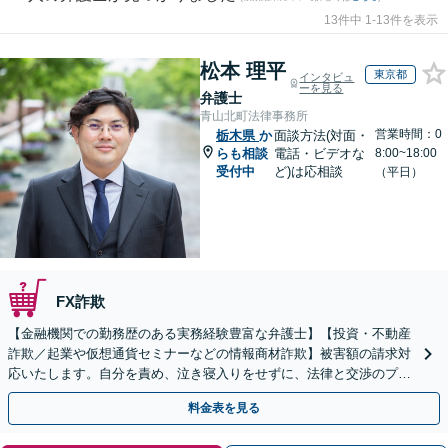
13件中 1-13件を表示
松本 理平
東京都
インタビュ
ーを見る
弁護士
青山北町法律事務所
営業時間：0
栃木県
か
面談方法(対面・
らも相談
電話・ビデオな
8:00~18:00
受付中
ど)は応相談
（平日）
FX詐欺
【金融機関での勤務歴のある実務経験豊富な弁護士】【投資・不動産
詐欺／起業や仮想通貨セミナーなどの情報商材詐欺】被害額の請求対
応いたします。自分を責め、泣き寝入りをせずに、法律と交渉のプロ
にまずはご相談ください。【表参道駅から徒歩3分】
料金表を見る