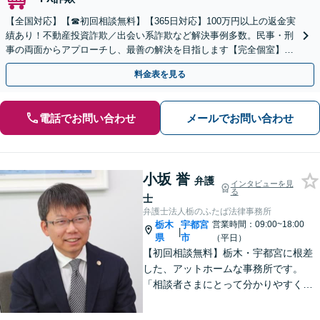
【全国対応】【☎︎初回相談無料】【365日対応】100万円以上の返金実
績あり！不動産投資詐欺／出会い系詐欺など解決事例多数。民事・刑
事の両面からアプローチし、最善の解決を目指します【完全個室】
【代々木駅3分】
料金表を見る
電話でお問い合わせ
メールでお問い合わせ
小坂 誉
弁護
インタビューを見
る
士
弁護士法人栃のふたば法律事務所
栃木
宇都宮
営業時間：09:00~18:00
|
県
市
（平日）
【初回相談無料】栃木・宇都宮に根差
した、アットホームな事務所です。
「相談者さまにとって分かりやすく説
明すること」「必ず何らかの解決策を
お出しすること」を心がけておりま