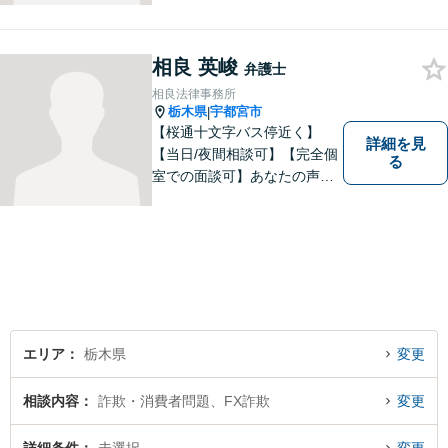
相良 英峻
弁護士
相良法律事務所
栃木県
宇都宮市
|
【桜通十文字バス停近く】
詳細を見
【当日/夜間相談可】【完全個
る
室での面談可】あなたの声を
聞かせてください。親切・丁
寧な対応を心がけておりま
す。 事務所HPもご覧くださ
い。 https://sagara-law-office.j
p/
エリア
栃木県
変更
相談内容
詐欺・消費者問題、FX詐欺
変更