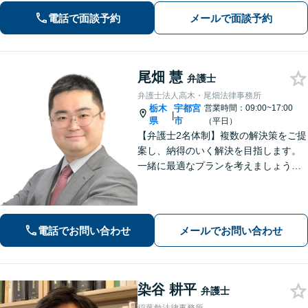
す。どんなことでも大丈夫。まずはお
電話で面談予約
メールで面談予約
気軽にご相談ください【無料駐車場あ
り】
尾畑 慧
弁護士
弁護士法人高木・尾畑法律事務所
栃木
宇都宮
営業時間：09:00~17:00
|
県
市
（平日）
【弁護士2名体制】複数の解決策をご提
案し、納得のいく解決を目指します。
一緒に最適なプランを考えましょう。
相続／不動産／国際問題など、幅広い
ご相談に対応しています。気がかりな
ことやご要望など、気兼ねなくお話く
ださい【駐車場あり】【当日・夜間・
電話でお問い合わせ
メールでお問い合わせ
休日対応】
染谷 耕平
弁護士