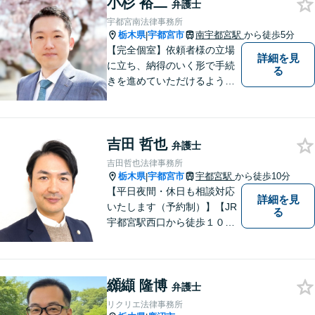
小杉 裕二
弁護士
宇都宮南法律事務所
栃木県
宇都宮市
南宇都宮駅
から徒歩5分
|
【完全個室】依頼者様の立場
詳細を見
に立ち、納得のいく形で手続
る
きを進めていただけるよう、
しっかりとお話をお伺いし、
丁寧に説明を行います。 弁護
士業はサービス業であると認
吉田 哲也
識し、常に誠実で真摯な対応
弁護士
を心掛けています。【南宇都
吉田哲也法律事務所
宮駅5分】
栃木県
宇都宮市
宇都宮駅
から徒歩10分
|
【平日夜間・休日も相談対応
詳細を見
いたします（予約制）】【JR
る
宇都宮駅西口から徒歩１０
分・事務所ビル１階が駐車場
となっています】相談者様の
お話をしっかりと聞き，丁寧
纐纈 隆博
に対応いたします。ぜひ一度
弁護士
ご相談ください。
リクリエ法律事務所