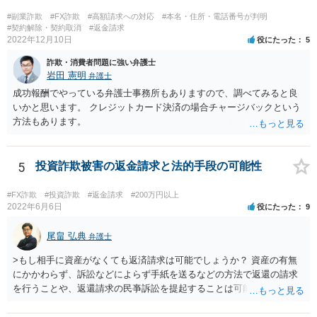
#副業詐欺
#FX詐欺
#高額請求への対応
#本名・住所・電話番号が判明
#契約解除・契約取消
#返金請求
2022年12月10日
役にたった
5
詐欺・消費者問題に強い弁護士
岩田 憲明
弁護士
成功報酬でやっている弁護士事務所もありますので、調べてみると良
いかと思います。 クレジットカード決済の場合チャージバックという
方法もあります。
5
投資詐欺被害の返金請求と法的手段の可能性
#FX詐欺
#投資詐欺
#返金請求
#200万円以上
2022年6月6日
役にたった
9
尾畠 弘典
弁護士
>もし相手に資産がなくても返済請求は可能でしょうか？ 資産の有無
にかかわらず、訴訟などによらず手紙を送るなどの方法で返還の請求
を行うことや、返還請求の民亊訴訟を提起することは可能です。 た
だ、交渉の場合は、相手が返金に応じるかは不確実ですし、訴訟の場
合も勝訴できるかどうか、勝訴できるとして相手が判決に従って任意