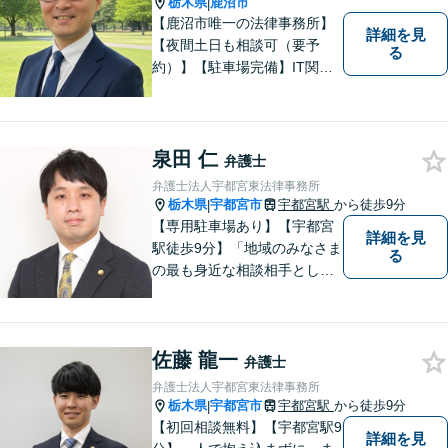
栃木県
鹿沼市
|
【鹿沼市唯一の法律事務所】
詳細を見
【夜間土日も相談可（要予
る
約）】【駐車場完備】IT関連
をはじめ、離婚・相続・交通
事故と幅広く案件を取り扱っ
ております。お気軽にお問合
せ下さい。
泉田 仁
弁護士
弁護士法人宇都宮東法律事務所
栃木県
宇都宮市
宇都宮駅
から徒歩9分
|
【専用駐車場あり】【宇都宮
詳細を見
駅徒歩9分】「地域のみなさま
る
の最も身近な相談相手として
頼れる存在でありたい。」が
モットーです。【初回面談無
料】【夜間／休日対応可】交
佐藤 龍一
通事故／遺産相続／借金問題
弁護士
／企業法務／離婚問題などさ
弁護士法人宇都宮東法律事務所
まざまな分野に力を入れてお
栃木県
宇都宮市
宇都宮駅
から徒歩9分
|
ります。
【初回相談無料】【宇都宮駅9
詳細を見