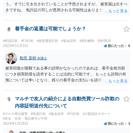
う。 すでに引き出されていることが予想されますが。 被害届は出すべ
きですね。 免許証の写しが悪用される可能性はありますが、悪用され
たら警察に申告 しましょう。 携帯番号は変えなくてもいいでしょう。
ほかの被害者の動向も引き続きチェックしておくといいでしょう。
8
着手金の返還は可能でしょうか？
#投資詐欺
#FX詐欺
#仮想通貨詐欺
#返金請求
#契約解除・契約取消
2023年11月3日
役にたった
6
島田 直樹
弁護士
被害回復が困難である事の説明がなかったのであれば、着手金相当額
につき損害賠償を請求することは法的に可能です。 もっとも説明の有
無については争いとなり、残りの着手金の支払いを請求される可能性
もあります。 そのような場合には、当該弁護士が所属する弁護士会に
紛議調停を申し立てることが考えられます。
9
マルチで友人の紹介による自動売買ツール詐欺の
内容証明送付先について
#マルチ商法被害
#投資詐欺
#返金請求
#FX詐欺
#少額訴訟サポート
#本名・住所・電話番号が不明
2024年1月28日
役にたった
3
詐欺・消費者問題に強い弁護士