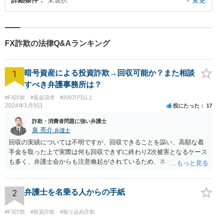
詳細条件
未選択
変更
FX詐欺の法律Q&Aランキング
1
暗号資産による投資詐欺→回収可能か？また相談
すべき弁護事務所は？
#FX詐欺
#返金請求
#200万円以上
2024年1月9日
役にたった
17
詐欺・消費者問題に強い弁護士
泉 亮介
弁護士
回収の実績については不明ですが、回収できることを謳い、高額な着
手金を取った上で実際は何も回収できずに終わり2次被害となるケース
も多く、弁護士会からも注意喚起がされているため、本当に回収がで
きるのか否かについては慎重に検討される必要があるでしょう。 無料
相談を行なっている事務所に複数相談をされた上で判断されると良い
かと思われます。
2
弁護士を名乗る人からの手紙
#FX詐欺
#投資詐欺
#振り込め詐欺