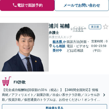
電話で面談予約
メールでお問い合わせ
浦川 祐輔
東京都
インタビュ
ーを見る
弁護士
弁護士法人エッグ
営業時間：0
栃木県
か
面談方法(対面・
らも相談
電話・ビデオな
0:00~23:59
受付中
ど)は応相談
（平日）
FX詐欺
【完全成功報酬制(回収額の33％（税込）】【24時間全国対応】情報
商材／アフィリエイト／副業詐欺／出会い系サクラ詐欺／コンサル詐
欺／投資詐欺／仮想通貨のトラブルは、お任せください！オンライン
のみで解決も可能！
料金表を見る