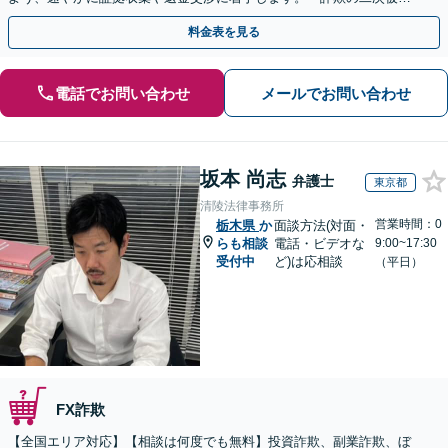
害」のご相談も対応します【初回相談無料】【Web相談可】
料金表を見る
電話でお問い合わせ
メールでお問い合わせ
坂本 尚志
弁護士
東京都
清陵法律事務所
営業時間：0
栃木県
か
面談方法(対面・
らも相談
電話・ビデオな
9:00~17:30
受付中
ど)は応相談
（平日）
FX詐欺
【全国エリア対応】【相談は何度でも無料】投資詐欺、副業詐欺、ぼ