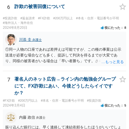
に返金するかどうかは、不確実です。 相手方が、最初からだますつも
6
詐欺の被害回復について
りで多数の被害者からお金を集めていたのであれば、集められた財産
は散逸しているか費消されているか隠匿されている可能性が高いで
#投資詐欺
#返金請求
#FX詐欺
#200万円以上
#本名・住所・電話番号が不明
す。 そうなると、たとえ民事訴訟で勝訴判決を得たとしても、最終的
#海外法人・海外在住
2024年8月20日
役にたった
8
には相手方から満足のいく回収をすることができないという結果に終
わってしまうかもしれません。 民事訴訟で勝訴したからといって、国
川添 圭
が相手方の代わりにあなたに対してお金を支払ってくれるわけでもな
弁護士
ければ、国が自動的・強制的に相手方の資産を見つけ出して、召し上
①同一人物の口座であれば差押えは可能ですが、この種の事案は公示
げてあなたに渡してくれるわけでもありません。 ＞また私１人で弁護
送達が必要な場合なども多く、提訴して判決を得るまでが大変であ
士さんに依頼し返金してもらえることになった場合は他の被害者と分
り、同様の被害者がいる場合は「早い者勝ち」です。さらに詳しい事
配になるのでしょうか？ 当然にはそうはなりません。 あなた１人が弁
情が必要ですが、仮差押えを含めて一刻も早く動いた方がよいと思わ
護士に依頼したことで回収されたお金は、あなたのものです。 ほかの
れます。 ②わかりません。その法人が特定できるかどうかが問題で
被害者と特段の合意をしていない限りは、回収したお金を他の被害者
す。調査が必要ですので、弁護士へ相談した方がよいと思います。
7
著名人のネット広告→ライン内の勉強会グループ
と分配する義務はありません。
にて、FX詐欺にあい、今後どうしたらイイです
か？
#FX詐欺
#200万円以上
#本名・住所・電話番号が不明
#投資詐欺
2024年3月4日
役にたった
5
内藤 政信
弁護士
振り込んだ銀行には、早く連絡して凍結依頼をしたほうがいいでしょ