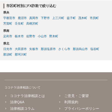
市区町村別にFX詐欺で絞り込む
県央
宇都宮市
鹿沼市
真岡市
下野市
上三川町
益子町
茂木町
市貝町
芳賀町
壬生町
高根沢町
県南
足利市
栃木市
佐野市
小山市
野木町
県北
日光市
大田原市
矢板市
那須塩原市
さくら市
那須烏山市
塩谷町
那須町
那珂川町
ココナラ法律相談について
ココナラ法律相談とは
ご意見・ご要望
法律Q&A
利用規約
法律相談コラム
プライバシーポリシー