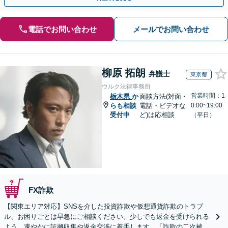
電話でお問い合わせ
メールでお問い合わせ
柳原 拓朗
弁護士
東京都
ウルク法律事務所
営業時間：1
栃木県
か
面談方法(対面・
らも相談
電話・ビデオな
0:00~19:00
受付中
ど)は応相談
（平日）
FX詐欺
【関東エリア対応】SNSを介した投資詐欺や仮想通貨詐欺のトラブ
ル、お困りごとは早急にご相談ください。少しでも返金を受けられる
よう、速やかに証拠収集や返金交渉に着手します。「詐欺の二次被