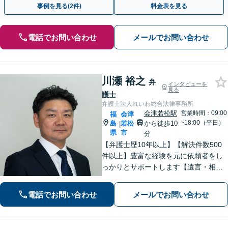
事例を見る(2件)
料金表を見る
電話でお問い合わせ
メールでお問い合わせ
川瀬 裕之
弁
インタビューを
見る
護士
弁護士法人れいわ総合法律事務所
会津若松駅
営業時間：09:00
福
会津
~18:00（平日）
島
若松
から徒歩10
|
県
市
分
【弁護士歴10年以上】【解決件数500
件以上】豊富な経験を元に依頼者をし
っかりとサポートします【遺言・相
続】遺言書作成など、揉めない相続を
目指します【離婚・男女問題】離婚は
電話でお問い合わせ
メールでお問い合わせ
人それぞれ置かれた状況が異なるた
め、その人にあった解決策を探ります