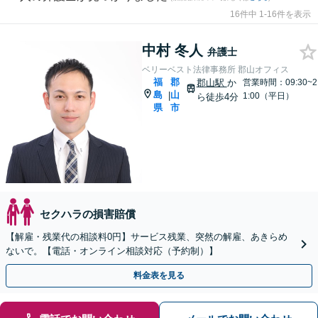
16件中 1-16件を表示
中村 冬人
弁護士
ベリーベスト法律事務所 郡山オフィス
福
郡
郡山駅
か
営業時間：09:30~2
島
山
|
1:00（平日）
ら徒歩4分
県
市
セクハラの損害賠償
【解雇・残業代の相談料0円】サービス残業、突然の解雇、あきらめ
ないで。【電話・オンライン相談対応（予約制）】
料金表を見る