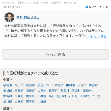
#セクハラ
#手術ミス・事故
#患者・入所者側
#セクハラ
2021年4月27日
役にたった
11
木野 博徳
弁護士
会社の顧問弁護士は会社に対して守秘義務を負っているだけですの
で、紛争の相手方となり得るあなたから聞いた話については基本的に
会社に対して報告することになるかと存じます。一般的に弁護士かぎ
りの話にしてほしいという相手方の要望を受け容れることは状況によ
ってはあるかもしれませんが、相手方に誤解を与える可能性があり、
利益相反の問題が生じうるのでそういった要請は拒絶する場合が大半
もっとみる
でしょうし、とりわけ今回の状況において弁護士かぎりの話にしてほ
しいという要望を受け容れる弁護士はほとんどいないと思います。 会
社内の部署に相談した場合についても通常は会社内で情報共有が図ら
れるでしょうから、結局のところ、関係資料等をまとめて一度弁護士
市区町村別にセクハラで絞り込む
に相談した上で、事案の見通し等を示してもらい、訴訟するかどうか
中通り
を早急に決断された方が良いかと存じます。訴訟提起を選択される場
合は、通常、会社が隠蔽のため過去の記録を廃棄すること等を防ぐた
福島市
郡山市
白河市
須賀川市
二本松市
田村市
伊達市
本宮市
め、弁護士と相談の上、訴え提起前の証拠保全の要否等を検討するこ
桑折町
国見町
川俣町
大玉村
鏡石町
天栄村
西郷村
泉崎村
とになります。 いずれにせよ、あなたの動きを悟られた場合、少なく
中島村
矢吹町
棚倉町
矢祭町
塙町
鮫川村
石川町
玉川村
平田村
とも一般論としては会社が隠蔽工作を行う可能性があるため、慎重な
浅川町
古殿町
三春町
小野町
対応が必要になってくるかと存じます。
浜通り