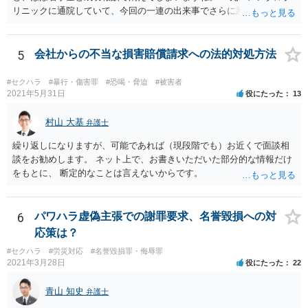
リニックに通院していて、今回の一連の出来事でさらに悪化した事実
を医師の診断書で証拠として提出しても慰謝料は変わらないですか？
万が一、慰謝料請求が認められるにしても金額としては微々たるもの
かと思いますが、依頼する弁護士に詳細を説明したうえで指示を仰い
5
会社からの不当な損害賠償請求への法的対処方法
だ方がいいかと思います。
#セクハラ
#暴行・傷害罪
#恐喝・脅迫
#被害者
2021年5月31日
役にたった
13
村山 大基
弁護士
繰り返しになりますが、可能であれば（現段階でも）お近くで面談相
談をお勧めします。 ネット上で、お書きいただいた部分的な情報だけ
をもとに、 断定的なことは言えないからです。
6
パワハラ虚偽主張での謝罪要求、名誉毀損への対
応策は？
#セクハラ
#労災対応
#名誉毀損罪・侮辱罪
2021年3月28日
役にたった
22
青山 知史
弁護士