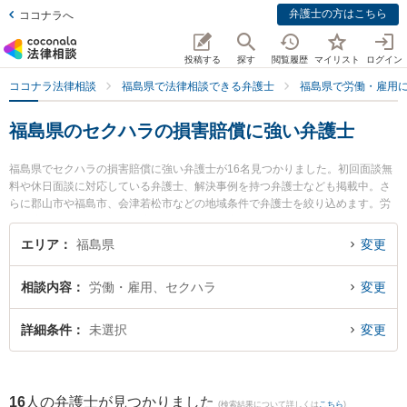
弁護士の方はこちら
ココナラへ
投稿する
探す
閲覧履歴
マイリスト
ログイン
ココナラ法律相談
福島県で法律相談できる弁護士
福島県で労働・雇用
福島県のセクハラの損害賠償に強い弁護士
福島県でセクハラの損害賠償に強い弁護士が16名見つかりました。初回面談無
料や休日面談に対応している弁護士、解決事例を持つ弁護士なども掲載中。さ
らに郡山市や福島市、会津若松市などの地域条件で弁護士を絞り込めます。労
働・雇用に関係する不当解雇や退職勧奨、内定取消等の細かな分野での絞り込
み検索もでき便利です。特にベリーベスト法律事務所 郡山オフィスの中村 冬人
エリア
福島県
変更
弁護士や弁護士法人れいわ総合法律事務所の川瀬 裕之弁護士、弁護士法人リー
ガルプロフェッション 福島支店の吉野 秀信弁護士のプロフィール情報や弁護士
相談内容
労働・雇用、セクハラ
変更
費用、強みなどが注目されています。『福島県で土日や夜間に発生したセクハ
ラの損害賠償のトラブルを今すぐに弁護士に相談したい』『セクハラの損害賠
償のトラブル解決の実績豊富な近くの弁護士を検索したい』『初回相談無料で
詳細条件
未選択
変更
セクハラの損害賠償を法律相談できる福島県内の弁護士に相談予約したい』な
どでお困りの相談者さんにおすすめです。
16
人の弁護士が見つかりました
(検索結果について詳しくは
こちら
)