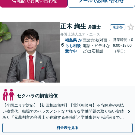
電話でお問い合わせ
メールでお問い合わせ
正木 絢生
弁護士
東京都
弁護士法人ユア・エース
営業時間：0
福島県
か
面談方法(対面・
らも相談
電話・ビデオな
9:00~18:00
受付中
ど)は応相談
（平日）
セクハラの損害賠償
【全国エリア対応】【初回相談無料】【電話相談可】不当解雇や未払
い残業代、職場でのハラスメントなど様々な労働問題の取り扱い実績
あり「元裁判官の弁護士が在籍する事務所／労働審判から訴訟まで、
裁判官経験を活かした最適な戦略を立案」
料金表を見る