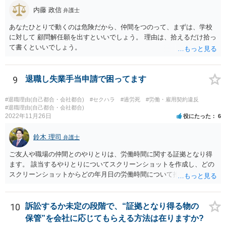
又聞きの情報だけをもとに回答するのは妥当ではないと考えるからで
内藤 政信
弁護士
す。
あなたひとりで動くのは危険だから、仲間をつのって、まずは、学校
に対して 顧問解任願を出すといいでしょう。 理由は、拾えるだけ拾っ
て書くといいでしょう。
9
退職し失業手当申請で困ってます
#退職理由(自己都合・会社都合)
#セクハラ
#過労死
#労働・雇用契約違反
#退職理由(自己都合・会社都合)
2022年11月26日
役にたった
6
鈴木 理司
弁護士
ご友人や職場の仲間とのやりとりは、労働時間に関する証拠となり得
ます。 該当するやりとりについてスクリーンショットを作成し、どの
スクリーンショットからどの年月日の労働時間について推定できるか
報告書にまとめ、ハローワークに提出しましょう。
10
訴訟するか未定の段階で、“証拠となり得る物の
保管”を会社に応じてもらえる方法は在りますか?