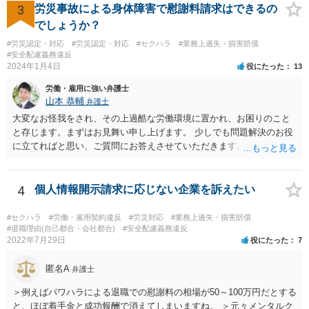
3
労災事故による身体障害で慰謝料請求はできるの
でしょうか？
#労災認定・対応
#労災認定・対応
#セクハラ
#業務上過失・損害賠償
#安全配慮義務違反
2024年1月4日
役にたった
13
労働・雇用に強い弁護士
山本 恭輔
弁護士
大変なお怪我をされ、その上過酷な労働環境に置かれ、お困りのこと
と存じます。まずはお見舞い申し上げます。 少しでも問題解決のお役
に立てればと思い、ご質問にお答えさせていただきます。 ご相談者の
具体的な会社内での立場や入手可能な証拠資料にもよりますが、お怪
我に関しては労災保険からの給付や会社からの損害賠償が、過重労働
に関しては未払残業代の支払が受けられる可能性がある事案とお見受
4
個人情報開示請求に応じない企業を訴えたい
けします。 請求が認められる可能性や採るべき手続を検討するには、
様々な事情のヒアリングや証拠資料の検討が必要になるため、今後の
#セクハラ
#労働・雇用契約違反
#労災対応
#業務上過失・損害賠償
方針の検討も含め、一度面談にて法律相談をされることをおすすめし
#退職理由(自己都合・会社都合)
#安全配慮義務違反
2022年7月29日
役にたった
7
ます。
匿名A
弁護士
＞例えばパワハラによる退職での慰謝料の相場が50～100万円だとする
と、ほぼ着手金と成功報酬で消えてしまいますね。 ＞元々メンタルク