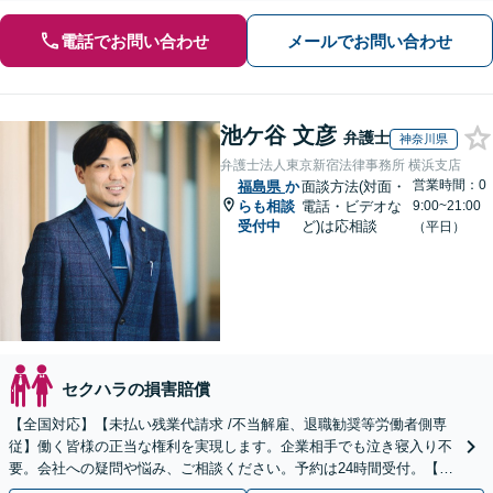
電話でお問い合わせ
メールでお問い合わせ
池ケ谷 文彦
弁護士
神奈川県
弁護士法人東京新宿法律事務所 横浜支店
営業時間：0
福島県
か
面談方法(対面・
らも相談
電話・ビデオな
9:00~21:00
受付中
ど)は応相談
（平日）
セクハラの損害賠償
【全国対応】【未払い残業代請求 /不当解雇、退職勧奨等労働者側専
従】働く皆様の正当な権利を実現します。企業相手でも泣き寝入り不
要。会社への疑問や悩み、ご相談ください。予約は24時間受付。【初
回面談無料】【夜間・休日対応可】