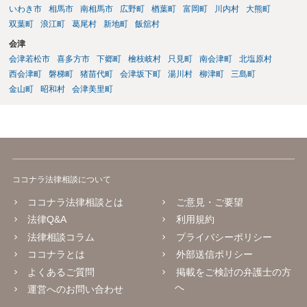
いわき市
相馬市
南相馬市
広野町
楢葉町
富岡町
川内村
大熊町
双葉町
浪江町
葛尾村
新地町
飯舘村
会津
会津若松市
喜多方市
下郷町
檜枝岐村
只見町
南会津町
北塩原村
西会津町
磐梯町
猪苗代町
会津坂下町
湯川村
柳津町
三島町
金山町
昭和村
会津美里町
ココナラ法律相談について
ココナラ法律相談とは
ご意見・ご要望
法律Q&A
利用規約
法律相談コラム
プライバシーポリシー
ココナラとは
外部送信ポリシー
よくあるご質問
掲載をご検討の弁護士の方
へ
運営へのお問い合わせ