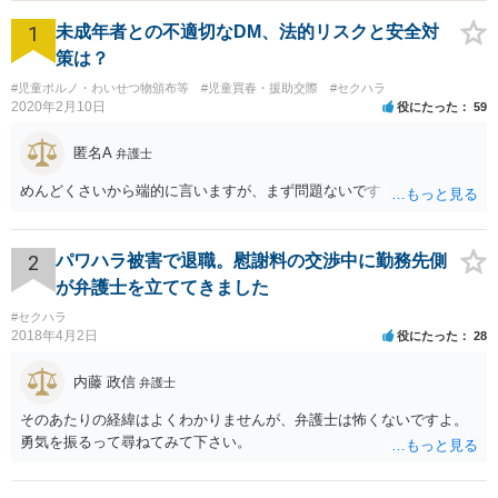
1
未成年者との不適切なDM、法的リスクと安全対
策は？
#児童ポルノ・わいせつ物頒布等
#児童買春・援助交際
#セクハラ
2020年2月10日
役にたった
59
匿名A
弁護士
めんどくさいから端的に言いますが、まず問題ないです
2
パワハラ被害で退職。慰謝料の交渉中に勤務先側
が弁護士を立ててきました
#セクハラ
2018年4月2日
役にたった
28
内藤 政信
弁護士
そのあたりの経緯はよくわかりませんが、弁護士は怖くないですよ。
勇気を振るって尋ねてみて下さい。