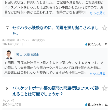
お困りの状況、拝見いたしました。 ご記載を見る限り、ご相談者様が
ハラスメントを行ったとは認められない事案かと思われますので、謝
罪などは特段不要かと思われます。 相手方がなお謝罪や賠償を要求す
る場合、こうした観点で内容証明郵便などの通知を発したり、また、
訴訟などによって債務不存在確認などを求めることも可能です。 相手
方の行為は、ご相談者様の名誉や名誉感情を損なう事項を第三者に通
7
セクハラ示談後なのに、問題を掘り起こされまし
知したものであり、社内でも共有されている実態を考えれば、金額の
た。
多寡は別として、名誉毀損に基づく損害賠償請求などが成立する可能
#不当解雇
#セクハラ
#示談交渉
性もあるかと思われます。 本件に対する対応ですが、そもそも根拠を
2021年1月23日
役にたった
11
欠く主張であり、会社としても相手方の請求を取り合うつもり事態が
ない可能性もあるかと思われます。 こうした場合であれば、結局は相
村山 大基
弁護士
手方として、言い分がなにも通らないまま、断念ををすることにな
り、ご相談者様も直接に問題のある人物と接触を持たずに済むかと思
＞明日、再度本社社長と上司と主人とで話し合いをするそうです。そ
いますので、必ずしも、ご相談者様がコストをかけて、相手方を責め
の際にもし会社側から今回のセクハラについて詳細を聞かれた時に、
るまでをしなくともよいかとも考えられます。 もっとも、ご相談者様
示談書には口外しないと契約していますが会社側に一部始終を話して
として本件行動が納得できない場合には、コスト面も生じることから
しまって良いのでしょうか？もし会社側の質問に答えてはいけない場
十分にご検討をいただく必要はあるかと思いますが、相手方に対して
合、どのように対応したら良いですか？ 一番無難なのは、①事前に弁
正式な警告の書面を送ったり、名誉毀損に当たりうる行為について、
護士に相談してからにしたい、と伝え、②話し合いを延期してもらっ
8
バスケットボール部の顧問の問題行動について訴
賠償を求めていく余地はあるかと思われます。
てご主人が近くで法律相談に行くことです。 ネット上ですと、示談書
えることは可能でしょうか？
も確認できませんし、「言葉による下ネタ」がどのようなものか、示
#セクハラ
談に至る具体的な経緯、示談後相手が会社に話した内容など、詳しい
2024年1月7日
役にたった
11
事情がわかりません。これらの事情がわからずに、相談者さんからの