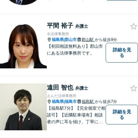
スのご利用や分割払いにも対
応しており、経済状況に応じ
て無理なく法的サポートを受
平間 裕子
けていただけます。【湯本駅
弁護士
から車で約７分】
令法律事務所
福島県
郡山市
郡山駅
から徒歩9分
|
【初回相談無料あり】郡山市
詳細を見
にある法律事務所です。
る
遠田 智也
弁護士
えんだ法律事務所
福島県
福島市
福島駅
から徒歩7分
|
【福島駅7分】【完全個室で相
詳細を見
談可】【近隣駐車場有】相談
る
者の声に耳を傾け、丁寧にわ
かりやすい説明を心がけてお
ります。 相談後やトラブルが