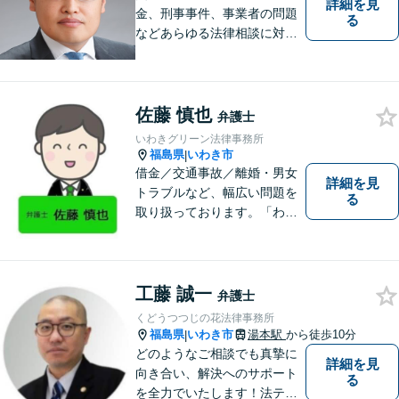
詳細を見
金、刑事事件、事業者の問題
る
などあらゆる法律相談に対応
します。 法の専門知識を活か
し、あなたの権利を最大限に
守ることが第一です。 お困り
ごとがありましたら、まずは
佐藤 慎也
弁護士
ご相談ください。
いわきグリーン法律事務所
福島県
いわき市
|
借金／交通事故／離婚・男女
詳細を見
トラブルなど、幅広い問題を
る
取り扱っております。「わか
りやすい説明」と「親しみや
すい対応」をモットーに、依
頼者様の問題を解決してまい
ります。【無料駐車場あり】
工藤 誠一
弁護士
くどうつつじの花法律事務所
福島県
いわき市
湯本駅
から徒歩10分
|
どのようなご相談でも真摯に
詳細を見
向き合い、解決へのサポート
る
を全力でいたします！法テラ