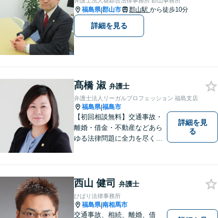
弁護士法人葵綜合法律事務所 郡山事務所
お気軽にご連絡ください。
福島県
郡山市
郡山駅
から徒歩10分
|
詳細を見る
髙橋 淑
弁護士
弁護士法人リーガルプロフェッション 福島支店
福島県
福島市
|
【初回相談無料】交通事故・
詳細を見
離婚・借金・不動産などあら
る
ゆる法律問題に全力を尽くし
ます。ご相談は早ければ早い
ほど有利な解決へと近づきま
す。「弁護士は敷居が高い」
と思わず、お困りの方は是非
西山 健司
弁護士
ご相談ください。
ひばり法律事務所
福島県
南相馬市
|
交通事故、相続、離婚、借