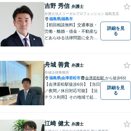
吉野 秀信
弁護士
弁護士法人リーガルプロフェッション 福島支店
福島県
福島市
|
【初回相談無料】交通事故・
詳細を見
労働・離婚・借金・不動産な
る
どあらゆる法律問題に全力を
尽くします。ご相談者様に寄
り添い、最善の解決策へと導
くことを最も重視ししていま
す。お困りの方はまずはご相
舟城 善貴
弁護士
談ください。
舟城法律事務所
福島県
会津若松市
会津若松駅
から徒歩6分
|
【会津若松駅徒歩6分】【当日
詳細を見
／夜間／休日対応可能】【法
る
テラス利用】その地域で起こ
るトラブルに対応する弁護士
として邁進中。「地元に貢献
したい」という気持ちが私の
江崎 健太
原動力です。トラブルがより
弁護士
複雑化してしまう前に、ぜひ