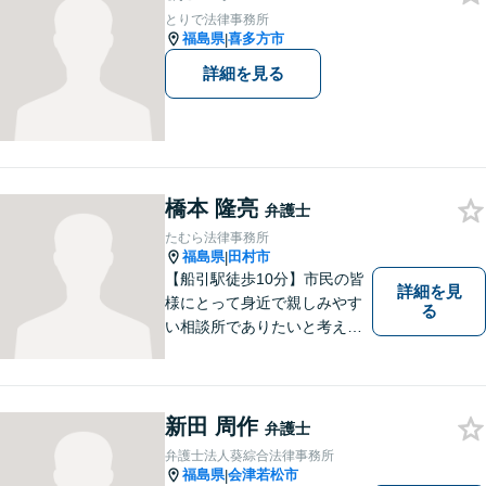
ら、お気軽にご相談くださ
とりで法律事務所
い。
福島県
喜多方市
|
詳細を見る
橋本 隆亮
弁護士
たむら法律事務所
福島県
田村市
|
【船引駅徒歩10分】市民の皆
詳細を見
様にとって身近で親しみやす
る
い相談所でありたいと考えて
います。個人・法人のお客様
を問わず、お一人で悩まず
に、まずはお気軽にご相談く
ださい。 https://tamura-law.bi
新田 周作
弁護士
z/ （公式ホームページ）
弁護士法人葵綜合法律事務所
福島県
会津若松市
|