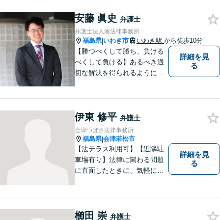
解決した際、「相談してよか
安藤 眞史
った」と思っていただけるよ
弁護士
うに全力を尽くしていきま
弁護士法人湊法律事務所
す。
福島県
いわき市
いわき駅
から徒歩10分
|
【勝つべくして勝ち、負ける
詳細を見
べくして負ける】あるべき適
る
切な解決を得られるように全
力を尽くします。そして、負
けではなく勝ちに繋げるよう
に、事前に予防策を検討致し
伊東 修平
ます。
弁護士
会津つばさ法律事務所
福島県
会津若松市
|
【法テラス利用可】【近隣駐
詳細を見
車場有り】法律に関わる問題
る
に直面したときに、気軽に相
談ができるようリラックスし
た環境づくりに努めてまいり
ます。日々の生活の中で気に
なるようなことがありました
櫛田 崇
弁護士