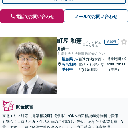
電話でお問い合わせ
メールでお問い合わせ
町屋 和憲
宮城県
インタビュ
ーを見る
弁護士
弁護士法人法律事務所せんだい
営業時間：0
福島県
か
面談方法(対面・
らも相談
電話・ビデオな
9:00~20:00
受付中
ど)は応相談
（平日）
闇金被害
東北エリア対応【電話相談可】分割払いOK&初回相談60分無料で費用
も安心！コロナ不況・生活困窮のご相談はお任せ。あなたの希望を尊
重します。一緒に解決方針を決めましょう。自己破産・任意整理・個