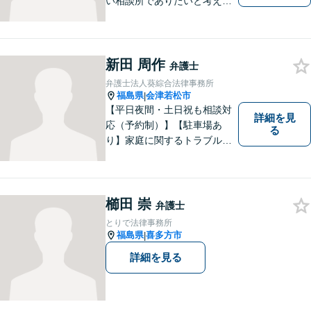
い相談所でありたいと考えて
います。個人・法人のお客様
を問わず、お一人で悩まず
に、まずはお気軽にご相談く
ださい。 https://tamura-law.bi
新田 周作
弁護士
z/ （公式ホームページ）
弁護士法人葵綜合法律事務所
福島県
会津若松市
|
【平日夜間・土日祝も相談対
詳細を見
応（予約制）】【駐車場あ
る
り】家庭に関するトラブルか
ら企業のトラブルまで、まず
は一度ご相談ください。
櫛田 崇
弁護士
とりで法律事務所
福島県
喜多方市
|
詳細を見る