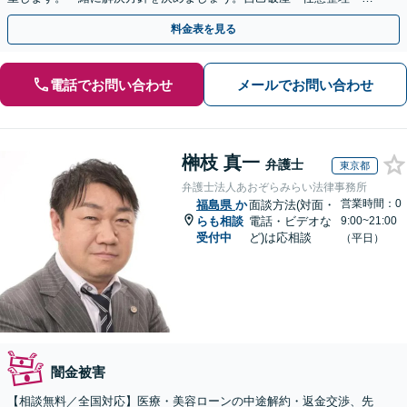
人再生・時効の援用など実績多数【完全個室】
料金表を見る
電話でお問い合わせ
メールでお問い合わせ
榊枝 真一
弁護士
東京都
弁護士法人あおぞらみらい法律事務所
営業時間：0
福島県
か
面談方法(対面・
らも相談
電話・ビデオな
9:00~21:00
受付中
ど)は応相談
（平日）
闇金被害
【相談無料／全国対応】医療・美容ローンの中途解約・返金交渉、先