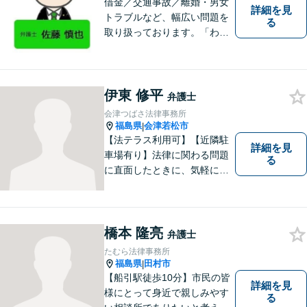
借金／交通事故／離婚・男女
詳細を見
トラブルなど、幅広い問題を
る
取り扱っております。「わか
りやすい説明」と「親しみや
すい対応」をモットーに、依
頼者様の問題を解決してまい
ります。【無料駐車場あり】
伊東 修平
弁護士
会津つばさ法律事務所
福島県
会津若松市
|
【法テラス利用可】【近隣駐
詳細を見
車場有り】法律に関わる問題
る
に直面したときに、気軽に相
談ができるようリラックスし
た環境づくりに努めてまいり
ます。日々の生活の中で気に
なるようなことがありました
橋本 隆亮
弁護士
ら、お気軽にご相談くださ
たむら法律事務所
い。
福島県
田村市
|
【船引駅徒歩10分】市民の皆
詳細を見
様にとって身近で親しみやす
る