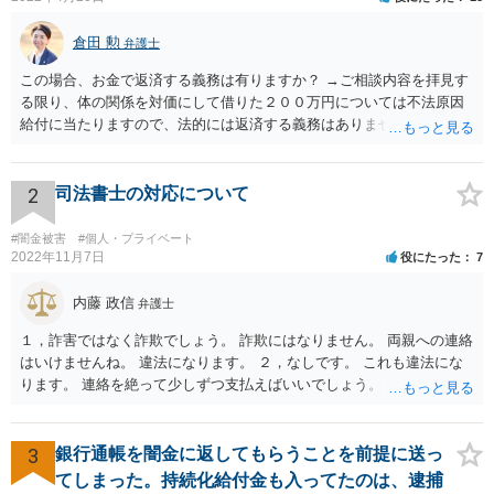
倉田 勲
弁護士
この場合、お金で返済する義務は有りますか？ →ご相談内容を拝見す
る限り、体の関係を対価にして借りた２００万円については不法原因
給付に当たりますので、法的には返済する義務はありません。家族に
連絡するなど脅しをしてくるようでしたら、警察でご相談されること
をお勧めします。
2
司法書士の対応について
#闇金被害
#個人・プライベート
2022年11月7日
役にたった
7
内藤 政信
弁護士
１，詐害ではなく詐欺でしょう。 詐欺にはなりません。 両親への連絡
はいけませんね。 違法になります。 ２，なしです。 これも違法にな
ります。 連絡を絶って少しずつ支払えばいいでしょう。
3
銀行通帳を闇金に返してもらうことを前提に送っ
てしまった。持続化給付金も入ってたのは、逮捕