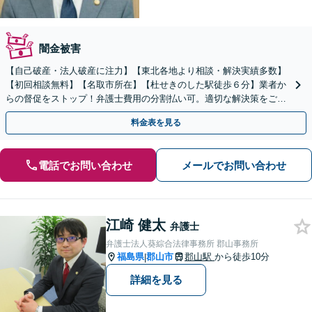
闇金被害
【自己破産・法人破産に注力】【東北各地より相談・解決実績多数】
【初回相談無料】【名取市所在】【杜せきのした駅徒歩６分】業者か
らの督促をストップ！弁護士費用の分割払い可。適切な解決策をご提
案します【土曜相談可】【駐車場完備】【完全個室】
料金表を見る
電話でお問い合わせ
メールでお問い合わせ
江崎 健太
弁護士
弁護士法人葵綜合法律事務所 郡山事務所
福島県
郡山市
郡山駅
から徒歩10分
|
詳細を見る