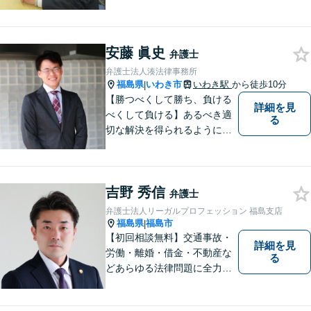
安藤 眞史
弁護士
弁護士法人湊法律事務所
福島県
いわき市
いわき駅
から徒歩10分
|
【勝つべくして勝ち、負ける
詳細を見
べくして負ける】あるべき適
る
切な解決を得られるように全
力を尽くします。そして、負
けではなく勝ちに繋げるよう
に、事前に予防策を検討致し
吉野 秀信
ます。
弁護士
弁護士法人リーガルプロフェッション 福島支店
福島県
福島市
|
【初回相談無料】交通事故・
詳細を見
労働・離婚・借金・不動産な
る
どあらゆる法律問題に全力を
尽くします。ご相談者様に寄
り添い、最善の解決策へと導