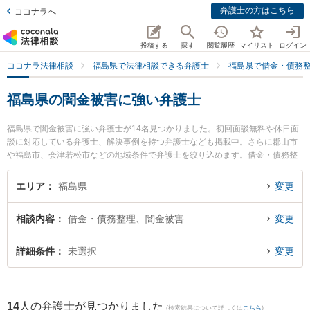
弁護士の方はこちら
ココナラへ
投稿する
探す
閲覧履歴
マイリスト
ログイン
ココナラ法律相談
福島県で法律相談できる弁護士
福島県で借金・債務
福島県の闇金被害に強い弁護士
福島県で闇金被害に強い弁護士が14名見つかりました。初回面談無料や休日面
談に対応している弁護士、解決事例を持つ弁護士なども掲載中。さらに郡山市
や福島市、会津若松市などの地域条件で弁護士を絞り込めます。借金・債務整
理に関係する消費者金融の債務整理やクレジット会社の債務整理、リボ払いの
債務整理等の細かな分野での絞り込み検索もでき便利です。特に福光法律事務
エリア
福島県
変更
所の佐藤 孝明弁護士や弁護士法人れいわ総合法律事務所の川瀬 裕之弁護士、弁
護士法人葵綜合法律事務所 郡山事務所の江崎 健太弁護士のプロフィール情報や
相談内容
借金・債務整理、闇金被害
変更
弁護士費用、強みなどが注目されています。『福島県で土日や夜間に発生した
闇金被害のトラブルを今すぐに弁護士に相談したい』『闇金被害のトラブル解
決の実績豊富な近くの弁護士を検索したい』『初回相談無料で闇金被害を法律
詳細条件
未選択
変更
相談できる福島県内の弁護士に相談予約したい』などでお困りの相談者さんに
おすすめです。
14
人の弁護士が見つかりました
(検索結果について詳しくは
こちら
)