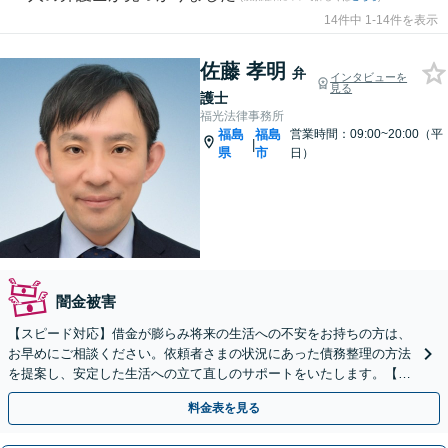
14件中 1-14件を表示
佐藤 孝明
弁
インタビューを
見る
護士
福光法律事務所
福島
福島
営業時間：09:00~20:00（平
|
県
市
日）
闇金被害
【スピード対応】借金が膨らみ将来の生活への不安をお持ちの方は、
お早めにご相談ください。依頼者さまの状況にあった債務整理の方法
を提案し、安定した生活への立て直しのサポートをいたします。【初
回相談無料】【LINE可】
料金表を見る