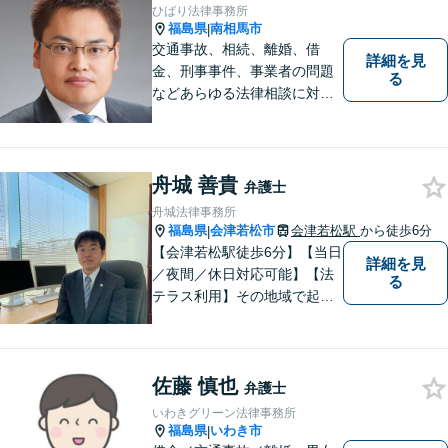
から車で約７分】
ひばり法律事務所
福島県
南相馬市
|
交通事故、相続、離婚、借
詳細を見
金、刑事事件、事業者の問題
る
などあらゆる法律相談に対応
します。 法の専門知識を活か
し、あなたの権利を最大限に
守ることが第一です。 お困り
ごとがありましたら、まずは
舟城 善貴
弁護士
ご相談ください。
舟城法律事務所
福島県
会津若松市
会津若松駅
から徒歩6分
|
【会津若松駅徒歩6分】【当日
詳細を見
／夜間／休日対応可能】【法
る
テラス利用】その地域で起こ
るトラブルに対応する弁護士
として邁進中。「地元に貢献
したい」という気持ちが私の
佐藤 慎也
原動力です。トラブルがより
弁護士
複雑化してしまう前に、ぜひ
いわきグリーン法律事務所
お気軽にご連絡ください。
福島県
いわき市
|