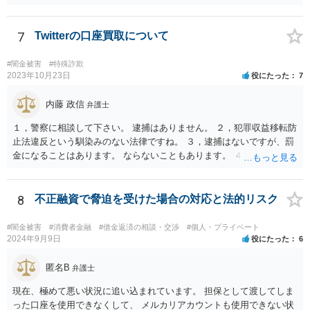
着つきましょう。解決の方法として、損害賠償責任の有無を争う、減
額を求めていく、分割等の支払方法を求めて行く等の方法もあります
し、時間的にも、今すぐではなく、時間•期間をかけて対応して行くこ
7
Twitterの口座買取について
とができます。あなたが心身に変調をきたしては、元も子もありませ
んので。 いずれにしても、何かあったら速やか相談可能なお住まい
#闇金被害
#特殊詐欺
の地域の弁護士に直接相談してみて下さい（弁護士会や法テラス等で
2023年10月23日
役にたった
7
も相談を実施しているかと思います）。
内藤 政信
弁護士
１，警察に相談して下さい。 逮捕はありません。 ２，犯罪収益移転防
止法違反という馴染みのない法律ですね。 ３，逮捕はないですが、罰
金になることはあります。 ならないこともあります。 ４，警察に自主
申告が最善です。
8
不正融資で脅迫を受けた場合の対応と法的リスク
#闇金被害
#消費者金融
#借金返済の相談・交渉
#個人・プライベート
2024年9月9日
役にたった
6
匿名B
弁護士
現在、極めて悪い状況に追い込まれています。 担保として渡してしま
った口座を使用できなくして、 メルカリアカウントも使用できない状