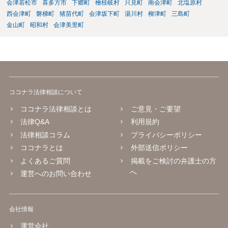
会津若松市
喜多方市
下郷町
檜枝岐村
只見町
南会津町
北塩原村
西会津町
磐梯町
猪苗代町
会津坂下町
湯川村
柳津町
三島町
金山町
昭和村
会津美里町
ココナラ法律相談について
ココナラ法律相談とは
ご意見・ご要望
法律Q&A
利用規約
法律相談コラム
プライバシーポリシー
ココナラとは
外部送信ポリシー
よくあるご質問
掲載をご検討の弁護士の方
へ
運営へのお問い合わせ
会社情報
運営会社