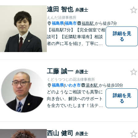
くことを最も重視ししていま
す。お困りの方はまずはご相
遠田 智也
弁護士
談ください。
えんだ法律事務所
福島県
福島市
福島駅
から徒歩7分
|
【福島駅7分】【完全個室で相
詳細を見
談可】【近隣駐車場有】相談
る
者の声に耳を傾け、丁寧にわ
かりやすい説明を心がけてお
ります。 相談後やトラブルが
解決した際、「相談してよか
工藤 誠一
った」と思っていただけるよ
弁護士
うに全力を尽くしていきま
くどうつつじの花法律事務所
す。
福島県
いわき市
湯本駅
から徒歩10分
|
どのようなご相談でも真摯に
詳細を見
向き合い、解決へのサポート
る
を全力でいたします！法テラ
スのご利用や分割払いにも対
応しており、経済状況に応じ
て無理なく法的サポートを受
西山 健司
けていただけます。【湯本駅
弁護士