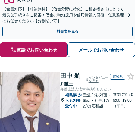
【全国対応】【相談無料】【借金分野に特化】ご相談者さまにとって
最良な手続きをご提案！借金の時効援用や信用情報の回復、任意整理
はお任せください【分割払い可】
料金表を見る
電話でお問い合わせ
メールでお問い合わせ
田中 航
宮城県
インタビュー
を見る
弁護士
弁護士法人法律事務所せんだい
営業時間：0
福島県
か
面談方法(対面・
らも相談
電話・ビデオな
9:00~19:00
受付中
ど)は応相談
（平日）