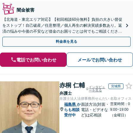
闇金被害
【北海道・東北エリア対応】【初回相談60分無料】負担の大きい督促
をストップ！自己破産／任意整理／個人再生の解決実績多数あり。返
済の悩みや今後の不安など借金のお困りごとは何でもご相談くださ
い。依頼者さまにとって最善の解決をご提案【土曜も営業】
料金表を見る
電話でお問い合わせ
メールでお問い合わせ
赤桐 仁輔
宮城県
インタビュ
ーを見る
弁護士
弁護士法人法律事務所せんだい 名取オフィス
営業時間：0
福島県
か
面談方法(対面・
らも相談
電話・ビデオな
9:00~19:00
受付中
ど)は応相談
（金曜日）