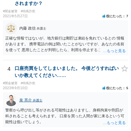
されますか？
#闇金被害
#特殊詐欺
2021年5月27日
役にたった
7
内藤 政信
弁護士
正確な情報ではないが、地方銀行は郵貯は凍結を免れているとの 情報
があります。 携帯電話の例は聞いたことがないですが、あなたの名前
を使って 悪用したことが判明したら、利用を停止することもあるでし
ょう。 その場合、他の会社の携帯ならば、大丈夫と思います。
4
口座売買をしてしまいました。 今後どうすればい
いか教えてください……
#闇金被害
#特殊詐欺
2023年9月10日
役にたった
5
泉 亮介
弁護士
警察から呼び出し等がされる可能性はありますし、身柄拘束や刑罰が
科されることも考えられます。 口座を買った人間が家に来るという可
能性は低いでしょう。