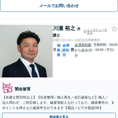
メールでお問い合わせ
川瀬 裕之
弁
インタビューを
見る
護士
弁護士法人れいわ総合法律事務所
会津若松駅
営業時間：09:00
福
会津
~18:00（平日）
島
若松
から徒歩10
|
県
市
分
闇金被害
【弁護士歴10年以上】【任意整理／個人再生／自己破産など】個人／
法人問わず、ご対応致します。破産管財人も行っており、破産事件の
ポイントを押さえた破産申立ができます【電話／ビデオ面談OK】
料金表を見る