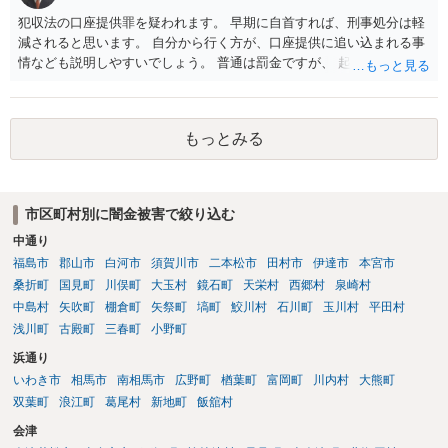
犯収法の口座提供罪を疑われます。 早期に自首すれば、刑事処分は軽
減されると思います。 自分から行く方が、口座提供に追い込まれる事
情なども説明しやすいでしょう。 普通は罰金ですが、 起訴猶予も多い
ので有効だと思います。
もっとみる
市区町村別に闇金被害で絞り込む
中通り
福島市
郡山市
白河市
須賀川市
二本松市
田村市
伊達市
本宮市
桑折町
国見町
川俣町
大玉村
鏡石町
天栄村
西郷村
泉崎村
中島村
矢吹町
棚倉町
矢祭町
塙町
鮫川村
石川町
玉川村
平田村
浅川町
古殿町
三春町
小野町
浜通り
いわき市
相馬市
南相馬市
広野町
楢葉町
富岡町
川内村
大熊町
双葉町
浪江町
葛尾村
新地町
飯舘村
会津