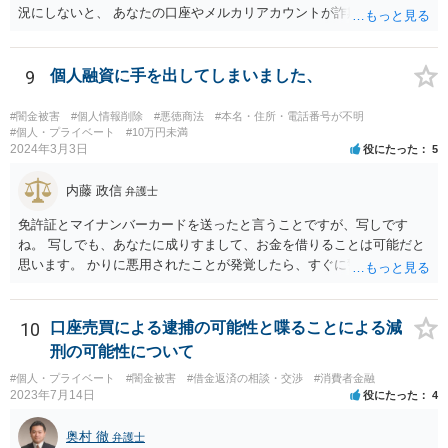
況にしないと、 あなたの口座やメルカリアカウントが詐欺や闇金の取
引に利用される可能性があります。 そうなると、あなたは口座提供の
容疑で警察の調べを受けたり、第三者から損害賠償請求をされるなど
の過酷な状況へと追い込まれていきます。 警察や、金融機関、メルカ
9
個人融資に手を出してしまいました、
リと至急相談して対応されてください。
#闇金被害
#個人情報削除
#悪徳商法
#本名・住所・電話番号が不明
#個人・プライベート
#10万円未満
2024年3月3日
役にたった
5
内藤 政信
弁護士
免許証とマイナンバーカードを送ったと言うことですが、写しです
ね。 写しでも、あなたに成りすまして、お金を借りることは可能だと
思います。 かりに悪用されたことが発覚したら、すぐに警察に相談し
て下さい。
10
口座売買による逮捕の可能性と喋ることによる減
刑の可能性について
#個人・プライベート
#闇金被害
#借金返済の相談・交渉
#消費者金融
2023年7月14日
役にたった
4
奥村 徹
弁護士