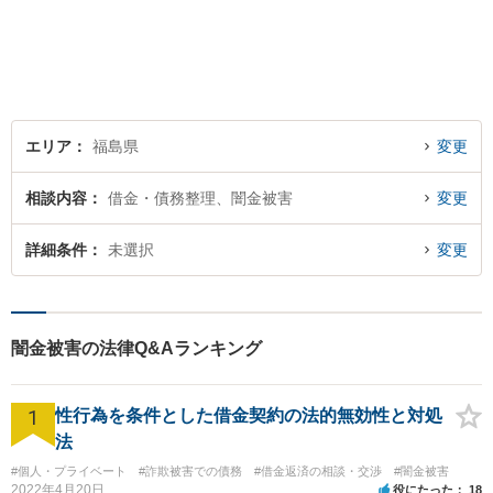
エリア
福島県
変更
相談内容
借金・債務整理、闇金被害
変更
詳細条件
未選択
変更
闇金被害の法律Q&Aランキング
1
性行為を条件とした借金契約の法的無効性と対処
法
#個人・プライベート
#詐欺被害での債務
#借金返済の相談・交渉
#闇金被害
2022年4月20日
役にたった
18