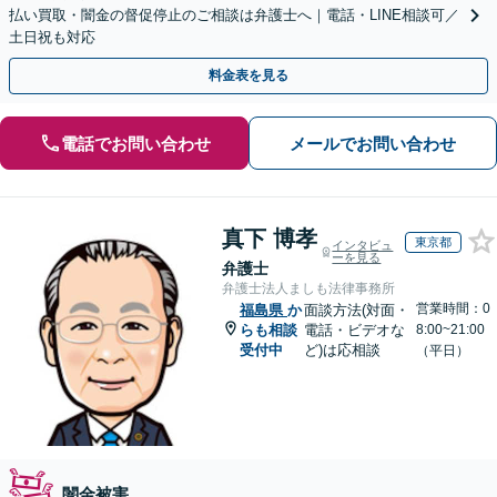
払い買取・闇金の督促停止のご相談は弁護士へ｜電話・LINE相談可／
土日祝も対応
料金表を見る
電話でお問い合わせ
メールでお問い合わせ
真下 博孝
東京都
インタビュ
ーを見る
弁護士
弁護士法人ましも法律事務所
営業時間：0
福島県
か
面談方法(対面・
らも相談
電話・ビデオな
8:00~21:00
受付中
ど)は応相談
（平日）
闇金被害