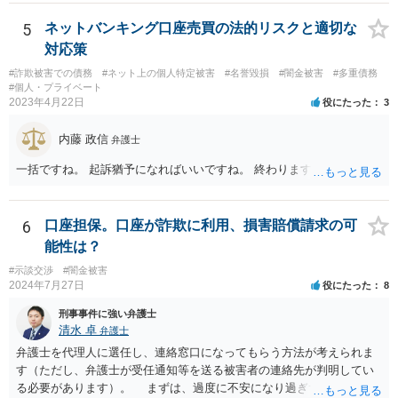
5
ネットバンキング口座売買の法的リスクと適切な
対応策
#詐欺被害での債務
#ネット上の個人特定被害
#名誉毀損
#闇金被害
#多重債務
#個人・プライベート
2023年4月22日
役にたった
3
内藤 政信
弁護士
一括ですね。 起訴猶予になればいいですね。 終わります。
6
口座担保。口座が詐欺に利用、損害賠償請求の可
能性は？
#示談交渉
#闇金被害
2024年7月27日
役にたった
8
刑事事件に強い弁護士
清水 卓
弁護士
弁護士を代理人に選任し、連絡窓口になってもらう方法が考えられま
す（ただし、弁護士が受任通知等を送る被害者の連絡先が判明してい
る必要があります）。 まずは、過度に不安になり過ぎず、少し落ち