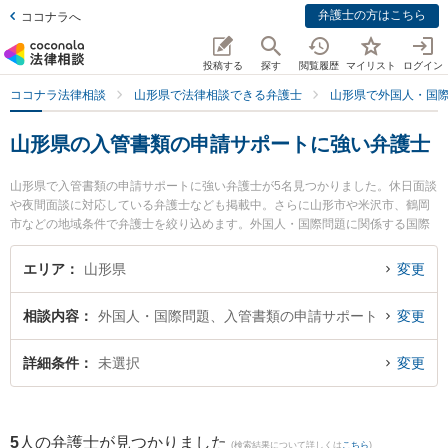
弁護士の方はこちら
ココナラへ
投稿する
探す
閲覧履歴
マイリスト
ログイン
ココナラ法律相談
山形県で法律相談できる弁護士
山形県で外国人・国
山形県の入管書類の申請サポートに強い弁護士
山形県で入管書類の申請サポートに強い弁護士が5名見つかりました。休日面談
や夜間面談に対応している弁護士なども掲載中。さらに山形市や米沢市、鶴岡
市などの地域条件で弁護士を絞り込めます。外国人・国際問題に関係する国際
離婚やハーグ条約、国際結婚等の細かな分野での絞り込み検索もでき便利で
す。特に及川法律事務所の及川 善大弁護士や新田法律事務所の新田 裕一郎弁護
エリア
山形県
変更
士、美咲法律事務所の荒井 賢二弁護士のプロフィール情報や弁護士費用、強み
などが注目されています。『山形県で土日や夜間に発生した入管書類の申請サ
相談内容
外国人・国際問題、入管書類の申請サポート
変更
ポートのトラブルを今すぐに弁護士に相談したい』『入管書類の申請サポート
のトラブル解決の実績豊富な近くの弁護士を検索したい』『初回相談無料で入
管書類の申請サポートを法律相談できる山形県内の弁護士に相談予約したい』
詳細条件
未選択
変更
などでお困りの相談者さんにおすすめです。
5
人の弁護士が見つかりました
(検索結果について詳しくは
こちら
)