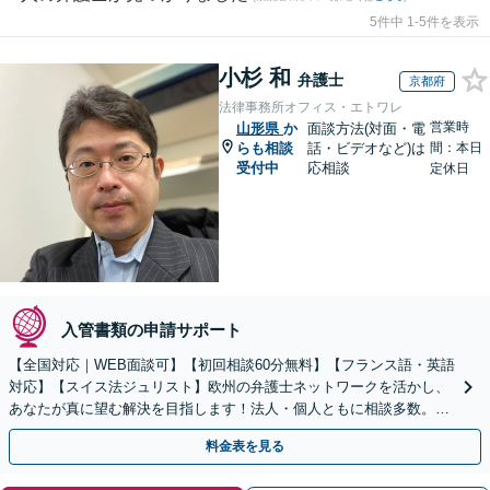
5件中 1-5件を表示
小杉 和
弁護士
京都府
法律事務所オフィス・エトワレ
営業時
山形県
か
面談方法(対面・電
らも相談
話・ビデオなど)は
間：本日
受付中
応相談
定休日
入管書類の申請サポート
【全国対応｜WEB面談可】【初回相談60分無料】【フランス語・英語
対応】【スイス法ジュリスト】欧州の弁護士ネットワークを活かし、
あなたが真に望む解決を目指します！法人・個人ともに相談多数。細
やかな連絡と粘り強い交渉を徹底【休日・夜間相談可】
料金表を見る