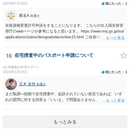
2023年7月16日
役にたった
1
匿名A
弁護士
在留資格変更許可申請をすることになります。 こちらの出入国在留管
理庁のwebページが参考になると思います。 https://www.moj.go.jp/isa/
applications/status/designatedactivities15.html ご自身や内定先企業で
の申請ができない又は難しいのであれば、申請取次者の承認を受けて
いる弁護士や行政書士に相談されるのが良いです。
10
在宅捜査中のパスポート申請について
#入管書類の申請サポート
2023年1月24日
役にたった
1
正木 友啓
弁護士
まだ取調べ段階で在宅捜査中、起訴されていない状況であれば、いず
れの質問に対する回答も「いいえ」で問題ありません。
もっとみる