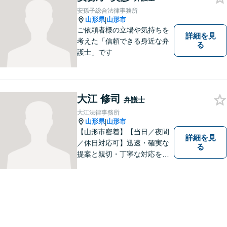
安孫子総合法律事務所
山形県
山形市
|
ご依頼者様の立場や気持ちを
詳細を見
考えた「信頼できる身近な弁
る
護士」です
大江 修司
弁護士
大江法律事務所
山形県
山形市
|
【山形市密着】【当日／夜間
詳細を見
／休日対応可】迅速・確実な
る
提案と親切・丁寧な対応をい
たします。必ず皆様のお力に
なりますので、お気軽にご相
談下さい。【法テラス利用
可】不安や問題について法的
リスクを説明し、見通しを立
て、より良い解決に導くお手