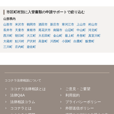
市区町村別に入管書類の申請サポートで絞り込む
山形県内
山形市
米沢市
鶴岡市
酒田市
新庄市
寒河江市
上山市
村山市
長井市
天童市
東根市
尾花沢市
南陽市
山辺町
中山町
河北町
西川町
朝日町
大江町
大石田町
金山町
最上町
舟形町
真室川町
大蔵村
鮭川村
戸沢村
高畠町
川西町
小国町
白鷹町
飯豊町
三川町
庄内町
遊佐町
ココナラ法律相談について
ココナラ法律相談とは
ご意見・ご要望
法律Q&A
利用規約
法律相談コラム
プライバシーポリシー
ココナラとは
外部送信ポリシー