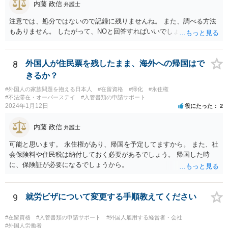
内藤 政信
弁護士
注意では、処分ではないので記録に残りませんね。 また、調べる方法
もありません。 したがって、NOと回答すればいいでしょう。
8
外国人が住民票を残したまま、海外への帰国はで
きるか？
#外国人の家族問題を抱える日本人
#在留資格
#帰化
#永住権
#不法滞在・オーバーステイ
#入管書類の申請サポート
2024年1月12日
役にたった
2
内藤 政信
弁護士
可能と思います。 永住権があり、帰国を予定してますから。 また、社
会保険料や住民税は納付しておく必要があるでしょう。 帰国した時
に、保険証が必要になるでしょうから。
9
就労ビザについて変更する手順教えてください
#在留資格
#入管書類の申請サポート
#外国人雇用する経営者・会社
#外国人労働者