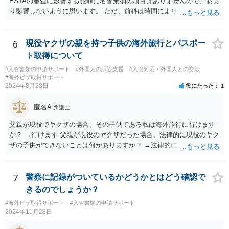
ESTAの審査に影響する犯罪に名誉棄損の項目はありませんので、あま
り影響しないように思います。 ただ、前科は時間により消えません。
6
現役ヤクザの親を持つ子供の海外旅行とパスポー
ト取得について
#入管書類の申請サポート
#外国人の訴訟支援
#入管対応・外国人との交渉
#海外ビザ取得サポート
2024年8月28日
役にたった
1
匿名A
弁護士
父親が現役でヤクザの場合、その子供である私は海外旅行に行けます
か？ →行けます 父親が現役のヤクザだった場合、法律的に現役のヤク
ザの子供ができないことは何かありますか？ →法律的に、ということ
であれば、ないかと思います。
7
警察に記録がついているかどうかとはどう確認で
きるのでしょうか？
#海外ビザ取得サポート
#入管書類の申請サポート
2024年11月28日