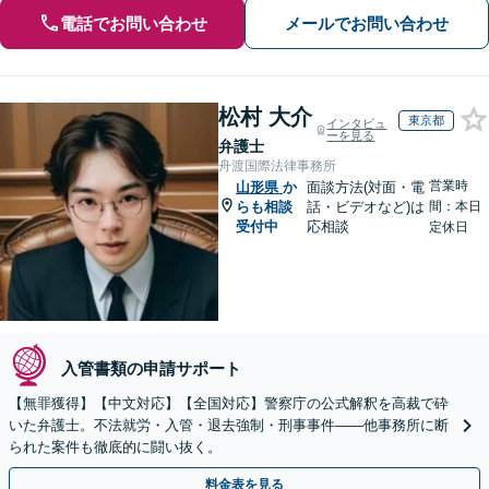
電話でお問い合わせ
メールでお問い合わせ
松村 大介
東京都
インタビュ
ーを見る
弁護士
舟渡国際法律事務所
営業時
山形県
か
面談方法(対面・電
らも相談
話・ビデオなど)は
間：本日
受付中
応相談
定休日
入管書類の申請サポート
【無罪獲得】【中文対応】【全国対応】警察庁の公式解釈を高裁で砕
いた弁護士。不法就労・入管・退去強制・刑事事件——他事務所に断
られた案件も徹底的に闘い抜く。
料金表を見る