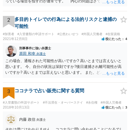
っている場合を指すのが通常です。 内心の問題はさておき、ご質問
の状況であれば「いいえ」と回答するのがセオリーかと思います。
2
多目的トイレでの行為による法的リスクと逮捕の
可能性
#加害者
#入管書類の申請サポート
#公然わいせつ
#外国人労働者
#在留資格
2021年12月8日
役にたった
4
刑事事件に強い弁護士
原田 和幸
弁護士
この場合、通報された可能性が高いですか? 高いとまでは言えないと
思います。 今、自分の状況は深刻ですか?後日逮捕され離可能性が高
いですか? 高いとまでは言えないと思います。 また、どんな犯罪をし
てしまいしまったでしょうか? 考えられるとすれば、建造物侵入罪あ
たりでしょうか。
3
ココナラで占い販売に関する質問
#入管書類の申請サポート
#不法滞在・オーバーステイ
#永住権
#外国人労働者
2018年10月13日
役にたった
3
内藤 政信
弁護士
それは僕にはわかりません。 ココナラに問い合わせることになるでし