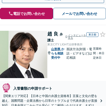
電話でお問い合わせ
メールでお問い合わせ
趙 良
弁
東京都
インタビューを
見る
護士
東京CITY LIGHT法律事務所
営業時
山形県
か
面談方法(対面・電
らも相談
話・ビデオなど)は
間：本日
受付中
応相談
定休日
入管書類の申請サポート
【関東エリア対応】【日本と中国の弁護士資格有】言葉と文化の壁を
越え、国際問題・企業法務から日常のトラブルまで代表弁護士が直接
対応。日本全国どこからでも安心してご相談いただけます。まずは一