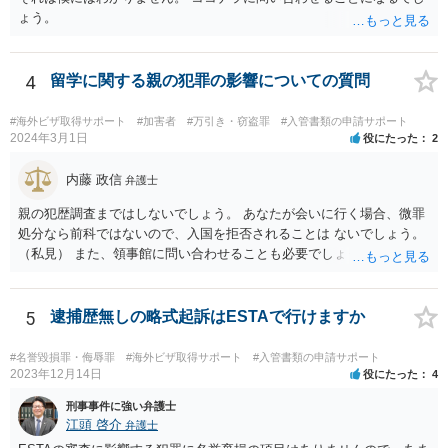
ょう。
4
留学に関する親の犯罪の影響についての質問
#海外ビザ取得サポート
#加害者
#万引き・窃盗罪
#入管書類の申請サポート
2024年3月1日
役にたった
2
内藤 政信
弁護士
親の犯歴調査まではしないでしょう。 あなたが会いに行く場合、微罪
処分なら前科ではないので、入国を拒否されることは ないでしょう。
（私見） また、領事館に問い合わせることも必要でしょう。
5
逮捕歴無しの略式起訴はESTAで行けますか
#名誉毀損罪・侮辱罪
#海外ビザ取得サポート
#入管書類の申請サポート
2023年12月14日
役にたった
4
刑事事件に強い弁護士
江頭 啓介
弁護士