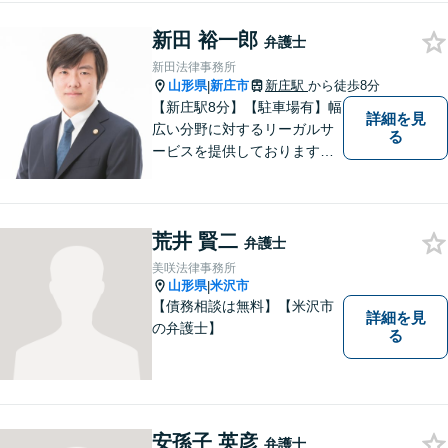
新田 裕一郎
弁護士
新田法律事務所
山形県
新庄市
新庄駅
から徒歩8分
|
【新庄駅8分】【駐車場有】幅
詳細を見
広い分野に対するリーガルサ
る
ービスを提供しております。
「依頼者のために何ができる
かをとことん考え、最善の法
律サポートを提供する」こと
荒井 賢二
を常に意識し、依頼者のお悩
弁護士
み解決に全力を注ぎます。ま
美咲法律事務所
ずは、お気軽にご相談くださ
山形県
米沢市
|
い。
【債務相談は無料】【米沢市
詳細を見
の弁護士】
る
安孫子 英彦
弁護士