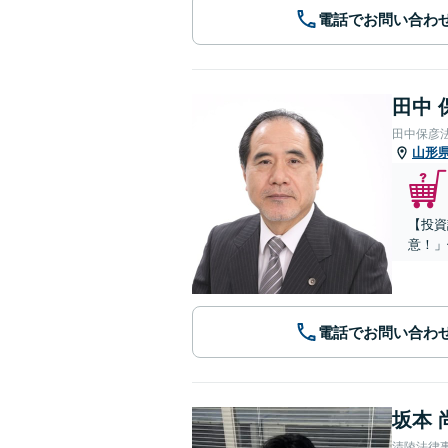
電話でお問い合わ
田中 
田中保彦
山形
【投資
意！」
電話でお問い合わ
坂本 
清陵法律