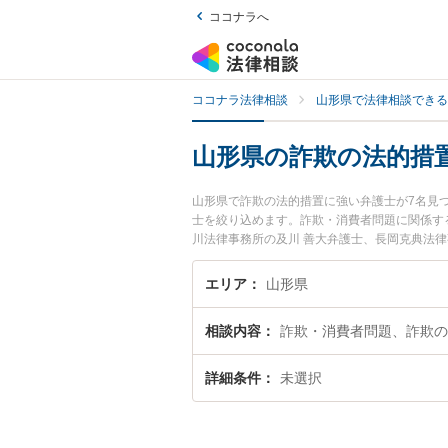
ココナラへ
ココナラ法律相談
山形県で法律相談できる
山形県の詐欺の法的措
山形県で詐欺の法的措置に強い弁護士が7名見
士を絞り込めます。詐欺・消費者問題に関係す
川法律事務所の及川 善大弁護士、長岡克典法
の法的措置のトラブルを今すぐに弁護士に相談
きる山形県内の弁護士に相談予約したい』など
エリア
山形県
相談内容
詐欺・消費者問題、詐欺の
詳細条件
未選択