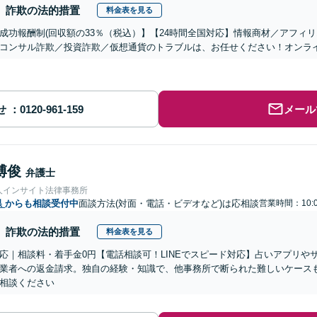
詐欺の法的措置
料金表を見る
成功報酬制(回収額の33％（税込）】【24時間全国対応】情報商材／アフィ
コンサル詐欺／投資詐欺／仮想通貨のトラブルは、お任せください！オンラ
せ
メール
博俊
弁護士
人インサイト法律事務所
県
からも相談受付中
面談方法(対面・電話・ビデオなど)は応相談
営業時間：10:0
詐欺の法的措置
料金表を見る
応｜相談料・着手金0円【電話相談可！LINEでスピード対応】占いアプリや
業者への返金請求。独自の経験・知識で、他事務所で断られた難しいケース
相談ください