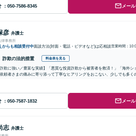
せ
メール
保彦
弁護士
法律事務所
県
からも相談受付中
面談方法(対面・電話・ビデオなど)は応相談
営業時間：10:0
詐欺の法的措置
料金表を見る
詐欺に強い／豊富な実績】「悪質な投資詐欺から被害者を救済！」「海外シ
依頼者さまの痛みに寄り添って丁寧なヒアリングをおこない、少しでも多く
せ
メール
尚志
弁護士
事務所