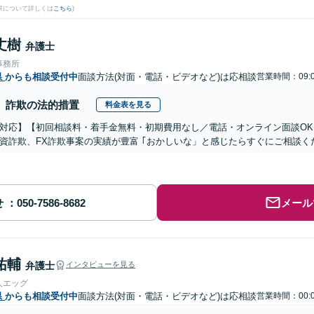
果について詳しくは
こちら
)
丈樹
弁護士
事務所
県
からも相談受付中
面談方法(対面・電話・ビデオなど)は応相談
営業時間：09:0
詐欺の法的措置
料金表を見る
対応】【初回相談料・着手金無料・初期費用なし／電話・オンライン面談OK、
資詐欺、FX詐欺事案の実績が豊富 ｢おかしいな」と感じたらすぐにご相談く
せ
メール
祐輔
弁護士
インタビューを見る
人エッグ
県
からも相談受付中
面談方法(対面・電話・ビデオなど)は応相談
営業時間：00:0