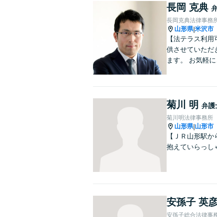
長岡 克典
長岡克典法律事務
山形県
米沢市
|
【法テラス利用
供させていただ
ます。 お気軽
菊川 明
弁護
菊川明法律事務所
山形県
山形市
|
【ＪＲ山形駅か
抱えていらっし
安孫子 英
安孫子総合法律事