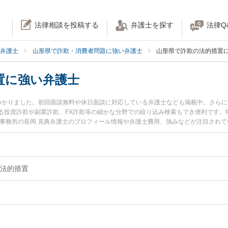
法律相談を投稿する
弁護士を探す
法律Q
弁護士
山形県で詐欺・消費者問題に強い弁護士
山形県で詐欺の法的措置
置に強い弁護士
つかりました。初回面談無料や休日面談に対応している弁護士なども掲載中。さら
る投資詐欺や副業詐欺、FX詐欺等の細かな分野での絞り込み検索もでき便利です。
律事務所の長岡 克典弁護士のプロフィール情報や弁護士費用、強みなどが注目され
したい』『詐欺の法的措置のトラブル解決の実績豊富な近くの弁護士を検索したい
でお困りの相談者さんにおすすめです。
法的措置