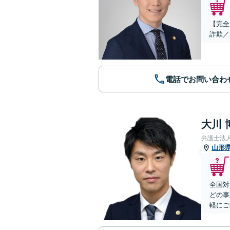
【完全
詐欺／
電話でお問い合わ
大川 
弁護士法
山形
全国対
どの事
軽にご