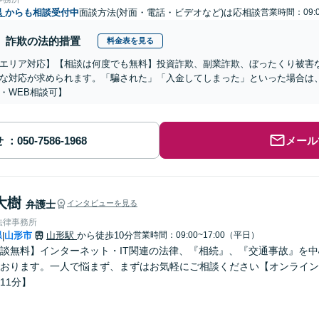
県
からも相談受付中
面談方法(対面・電話・ビデオなど)は応相談
営業時間：09:0
詐欺の法的措置
料金表を見る
エリア対応】【相談は何度でも無料】投資詐欺、副業詐欺、ぼったくり被害
な対応が求められます。「騙された」「入金してしまった」といった場合は
・WEB相談可】
せ
メール
大樹
弁護士
インタビューを見る
法律事務所
県
山形市
山形駅
から徒歩10分
営業時間：09:00~17:00（平日）
|
談無料】インターネット・IT関連の法律、『相続』、『交通事故』を
おります。一人で悩まず、まずはお気軽にご相談ください【オンライン
11分】