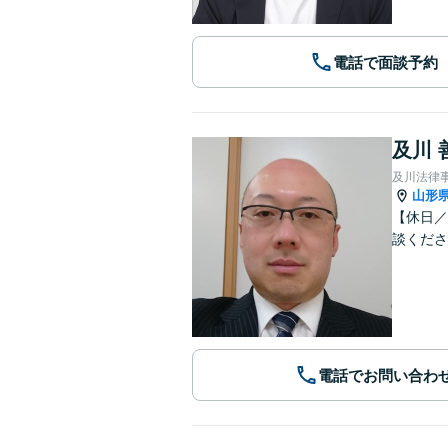
電話で面談予約
及川 
及川法律
山形
【休日／
談くださ
電話でお問い合わ