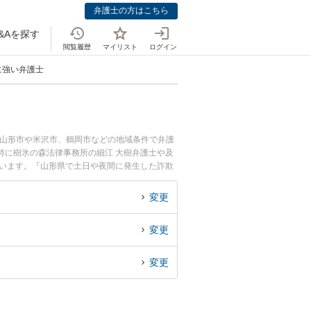
弁護士の方はこちら
&Aを探す
閲覧履歴
マイリスト
ログイン
に強い弁護士
に山形市や米沢市、鶴岡市などの地域条件で弁護
特に樹氷の森法律事務所の細江 大樹弁護士や及
ています。『山形県で土日や夜間に発生した詐欺
』『初回相談無料で詐欺の法的措置を法律相談で
変更
変更
変更