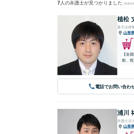
7
人の弁護士が見つかりました
(検索結
植松 
蒼天法律
山形
【全国
欺、投
電話でお問い合わ
浦川 
弁護士法
山形