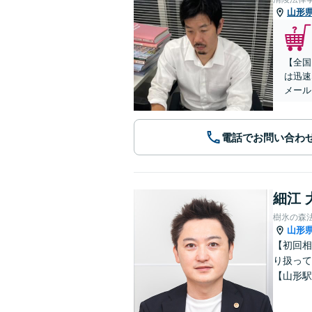
山形
【全国
は迅速
メール
電話でお問い合わ
細江 
樹氷の森
山形
【初回相
り扱って
【山形駅