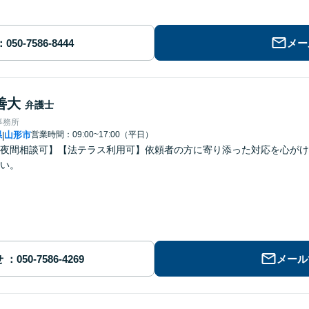
メー
善大
弁護士
事務所
県
山形市
営業時間：09:00~17:00（平日）
|
夜間相談可】【法テラス利用可】依頼者の方に寄り添った対応を心がけ
い。
せ
メール