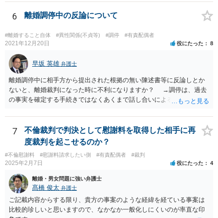
主張は考えられます。 養育費なども含めて一度弁護士に相談すること
を勧めます。
6
離婚調停中の反論について
#離婚すること自体
#異性関係(不貞等)
#調停
#有責配偶者
2021年12月20日
役にたった
8
早坂 英雄
弁護士
離婚調停中に相手方から提出された根拠の無い陳述書等に反論しとか
ないと、離婚裁判になった時に不利になりますか？ →調停は、過去
の事実を確定する手続きではなくあくまで話し合いによる合意を目指
す手続きですので、反論の陳述書を出すことが必須というわけではあ
りません（口頭での説明でも十分だと思います）。但し、調停委員が
反論の陳述書を提出するように求めているときは別です。 また、反
7
不倫裁判で判決として慰謝料を取得した相手に再
論しないからと言って直ちに離婚訴訟で不利になることはないと思い
度裁判を起こせるのか？
ます（離婚訴訟では反論が必要になってくると思いますが、調停段階
#不倫慰謝料
#慰謝料請求したい側
#有責配偶者
#裁判
からこちらの言い分や手の内を知らせることに余り意味はないように
2025年2月7日
役にたった
4
思います。）。
離婚・男女問題に強い弁護士
髙橋 俊太
弁護士
ご記載内容からする限り、貴方の事案のような経緯を経ている事案は
比較的珍しいと思いますので、なかなか一般化しにくいのが率直な印