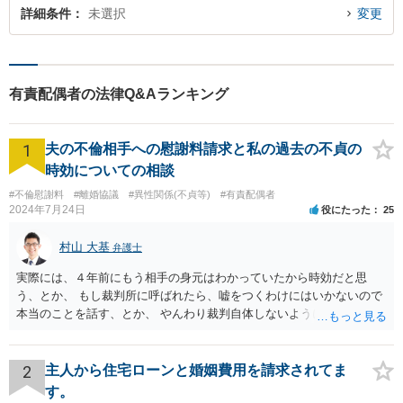
詳細条件
未選択
変更
有責配偶者の法律Q&Aランキング
1
夫の不倫相手への慰謝料請求と私の過去の不貞の
時効についての相談
#不倫慰謝料
#離婚協議
#異性関係(不貞等)
#有責配偶者
2024年7月24日
役にたった
25
村山 大基
弁護士
実際には、４年前にもう相手の身元はわかっていたから時効だと思
う、とか、 もし裁判所に呼ばれたら、嘘をつくわけにはいかないので
本当のことを話す、とか、 やんわり裁判自体しないように説得するの
がいいと思います。
2
主人から住宅ローンと婚姻費用を請求されてま
す。