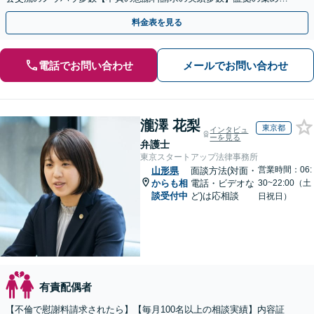
をアドバイス！性別・年代問わず早い段階でご相談ください
料金表を見る
電話でお問い合わせ
メールでお問い合わせ
瀧澤 花梨
東京都
インタビュ
ーを見る
弁護士
東京スタートアップ法律事務所
営業時間：06:
山形県
面談方法(対面・
からも相
電話・ビデオな
30~22:00（土
談受付中
ど)は応相談
日祝日）
有責配偶者
【不倫で慰謝料請求されたら】【毎月100名以上の相談実績】内容証