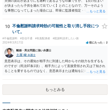
夫側の反応があまりにも過剰であるような印象ですが、【次の住まい
が決まったら子供を連れて出ていく】とのことなので、万一そのよう
な事態になってしまった場合には、即座に監護者指定・子の引渡しの
手続をとる必要がありますので、事前に心構えはしておいた方がよい
でしょう。 親権者や監護者の指定が争いになる場合、現在の実務では
「主たる監護者が父母いずれか」という基準で判断されます。具体的
10
不倫慰謝料請求時効の可能性と取り消し手段につ
には、子が生まれてから現在に至るまで、産休・育休取得の有無、子
いて。
の衣食住の世話、子の傷病時の看病等、保育園や習い事への対応など
#不倫慰謝料
#音信不通
#有責配偶者
#慰謝料請求したい側
に関する具体的（中心的）監護実績をもとにして、他方配偶者と比較
2024年3月17日
役にたった
2
して、自分が主として子を監護してきた者であるかどうかが重要にな
ります。【子供の監護は平日休日含めて8割私です。】ということでは
離婚・男女問題に強い弁護士
あるのですが、上記のとおり、様々な具体的な事情を踏まえて検討す
土屋 峻
弁護士
る必要があるので、最寄りの弁護士などに個別に相談することをお勧
意思表示は、その通知が相手方に到達した時からその効力を生ずるも
めいたします。
のですが（民法97条1項）、相手方によって直接受領され又は了知され
ることを要するものではなく、意思表示または通知を記載した書面
が、相手方のいわゆる支配圏内に置かれることをもって足りると考え
られます（最判昭和43年12月17日）。したがって、相手方の支配圏内
に入っていれば（郵便受けに投函するなど。実際には配達証明などを
もっとみる
つけたほうがよいでしょう。）、時効の完成猶予の効果を享受できる
と考えます。 その結果、催告の時効完成猶予期間の6か月の間に訴訟
提起をすることで請求が可能となります。