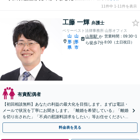
11件中 1-11件を表示
工藤 一輝
弁護士
ベリーベスト法律事務所 山形オフィス
山
山
山形駅
か
営業時間：09:30~1
形
形
|
8:00（土日祝日）
ら徒歩7分
県
市
有責配偶者
【初回相談無料】あなたの利益の最大化を目指します。まずは電話・
メールで状況を丁寧にお聞きします。「離婚を希望している」「離婚
を切り出された」「不貞の慰謝料請求をしたい」等お任せください。
【リーズナブルな料金設定】
料金表を見る