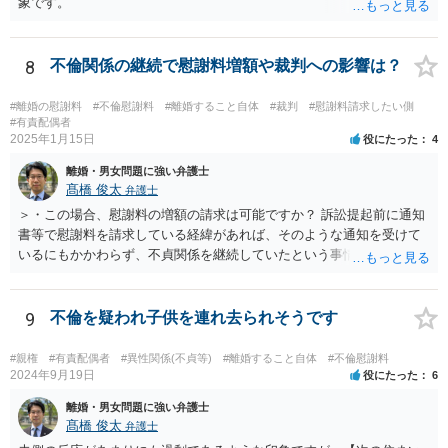
象です。
8
不倫関係の継続で慰謝料増額や裁判への影響は？
#離婚の慰謝料
#不倫慰謝料
#離婚すること自体
#裁判
#慰謝料請求したい側
#有責配偶者
2025年1月15日
役にたった
4
離婚・男女問題に強い弁護士
髙橋 俊太
弁護士
＞・この場合、慰謝料の増額の請求は可能ですか？ 訴訟提起前に通知
書等で慰謝料を請求している経緯があれば、そのような通知を受けて
いるにもかかわらず、不貞関係を継続していたという事情は悪質性を
基礎付けるものであり、増額事由になり得ます。そのような判断をし
ている裁判例もありますので、担当弁護士に確認してみるとよいでし
ょう。 ＞・この事実が何か今回の裁判に影響することはあるのでしょ
9
不倫を疑われ子供を連れ去られそうです
うか？ 提訴時に請求している慰謝料額がいくらであるかにもよります
が、不貞が継続している事実自体は、上記のとおり増額事由になり得
#親権
#有責配偶者
#異性関係(不貞等)
#離婚すること自体
#不倫慰謝料
るので、請求を拡張するか、現状の請求額が認容されやすいように今
2024年9月19日
役にたった
6
後の攻防で主張立証していくことになるでしょう。方針について、担
離婚・男女問題に強い弁護士
当弁護士とよく相談してみるとよいと思います。
髙橋 俊太
弁護士