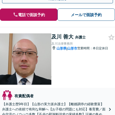
電話で面談予約
メールで面談予約
及川 善大
弁護士
及川法律事務所
山形県
山形市
営業時間：本日定休日
|
有責配偶者
【弁護士歴9年目】【山形の実力派弁護士】【離婚調停の経験豊富】
弁護士への依頼で有利な和解へ【お子様の問題にも対応】養育費／面
会交流のノウハウ多数【不貞の慰謝料請求の実績多数】証拠の集め方