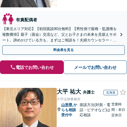
有責配偶者
【東北エリア対応】【初回面談90分無料】【男性側で親権・監護権を
複数獲得】親子（面会）交流など、父とお子さまの未来を見据えサポ
ート。諦めかけている方も、まずはご相談を！夫婦カウンセラー・公
認会計士資格あり【WEB面談可】【夜間・土曜対応】
料金表を見る
電話でお問い合わせ
メールでお問い合わせ
大平 祐大
弁護士
北海道
大平法律事務所
営業時
山形県
か
面談方法(対面・電
らも相談
話・ビデオなど)は
間：本日
受付中
応相談
定休日