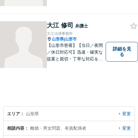
大江 修司
弁護士
大江法律事務所
山形県
山形市
|
【山形市密着】【当日／夜間
詳細を見
／休日対応可】迅速・確実な
る
提案と親切・丁寧な対応をい
たします。必ず皆様のお力に
なりますので、お気軽にご相
談下さい。【法テラス利用
可】不安や問題について法的
リスクを説明し、見通しを立
て、より良い解決に導くお手
伝いをいたします。
エリア
山形県
変更
相談内容
離婚・男女問題、有責配偶者
変更