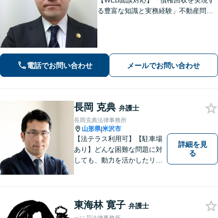
【WEB面談対応】「債権回収を実現す
る豊富な知識と実務経験」不動産問
題：賃貸借契約書の作成から入居者と
のトラブル対応まで、オーナーさまの
立場に立った解決をご提案します。
【休日・夜間相談可】
電話でお問い合わせ
メールでお問い合わせ
長岡 克典
弁護士
長岡克典法律事務所
山形県
米沢市
|
【法テラス利用可】【駐車場
詳細を見
あり】どんな困難な問題に対
る
しても、動力を活かしたリー
ガルサービスをご提供させて
いただきます。ご依頼いただ
いた案件は1日でも早く解決す
るよう努力することで早期解
東海林 寛子
弁護士
決を目指します。 お気軽にご