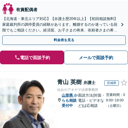
有責配偶者
【北海道・東北エリア対応】【弁護士歴20年以上】【初回相談無料】
家庭裁判所の調停委員の経験があります。離婚するのか迷っている段
階でもご相談ください。経済面、お子さまの将来、依頼者さまの希望
を考慮した最善の解決策をご提案します。
料金表を見る
電話で面談予約
メールで面談予約
青山 英樹
弁護士
宮城県
仙台のアオヤマ法律事務所
営業時間：0
山形県
か
面談方法(対面・
らも相談
電話・ビデオな
9:00~18:00
受付中
ど)は応相談
（土曜日）