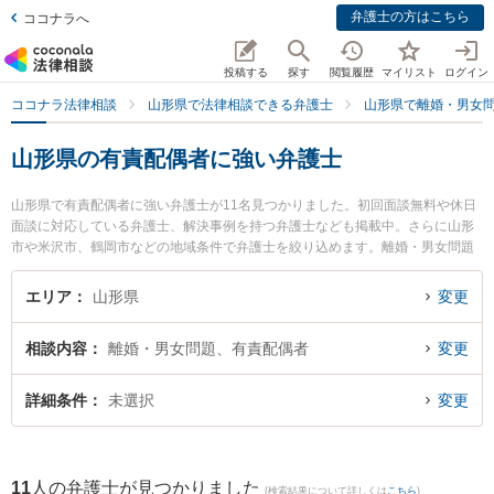
弁護士の方はこちら
ココナラへ
投稿する
探す
閲覧履歴
マイリスト
ログイン
ココナラ法律相談
山形県で法律相談できる弁護士
山形県で離婚・男女
山形県の有責配偶者に強い弁護士
山形県で有責配偶者に強い弁護士が11名見つかりました。初回面談無料や休日
面談に対応している弁護士、解決事例を持つ弁護士なども掲載中。さらに山形
市や米沢市、鶴岡市などの地域条件で弁護士を絞り込めます。離婚・男女問題
に関係する財産分与や養育費、親権等の細かな分野での絞り込み検索もでき便
利です。特にベリーベスト法律事務所 山形オフィスの工藤 一輝弁護士や樹氷の
エリア
山形県
変更
森法律事務所の細江 大樹弁護士、及川法律事務所の及川 善大弁護士のプロフィ
ール情報や弁護士費用、強みなどが注目されています。『山形県で土日や夜間
相談内容
離婚・男女問題、有責配偶者
変更
に発生した有責配偶者のトラブルを今すぐに弁護士に相談したい』『有責配偶
者のトラブル解決の実績豊富な近くの弁護士を検索したい』『初回相談無料で
有責配偶者を法律相談できる山形県内の弁護士に相談予約したい』などでお困
詳細条件
未選択
変更
りの相談者さんにおすすめです。
11
人の弁護士が見つかりました
(検索結果について詳しくは
こちら
)