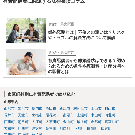
有責配偶者に関連する法律相談コラム
離婚・男女問題
婚外恋愛とは｜不倫との違いは？リスク
やトラブルの解決方法について解説
離婚・男女問題
有責配偶者から離婚請求はできる？認め
られるための条件や慰謝料・財産分与へ
の影響とは
市区町村別に有責配偶者で絞り込む
山形県内
山形市
米沢市
鶴岡市
酒田市
新庄市
寒河江市
上山市
村山市
長井市
天童市
東根市
尾花沢市
南陽市
山辺町
中山町
河北町
西川町
朝日町
大江町
大石田町
金山町
最上町
舟形町
真室川町
大蔵村
鮭川村
戸沢村
高畠町
川西町
小国町
白鷹町
飯豊町