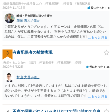
#婚姻費用(別居中の生活費など)
#不倫慰謝料
#養育費
#有責配偶者
2023年11月15日
役にたった
8
離婚・男女問題に強い弁護士
加藤 善大
弁護士
ご質問ありがとうございます。 住宅ローンは、金融機関との間では、
旦那さんが支払義務を負います。 別居中も旦那さんが支払いを続けた
場合は、仮に、ご質問者様が旦那さんから婚姻費用を支払ってもらう
場合の本来の婚姻費用から、 旦那さんが支払っている住宅ローンの一
部の額を引いた額が婚姻費用として支払われることになることが多い
です。 また、離婚をする際の財産分与において考慮されることもあり
3
有責配偶者の離婚実現
ます。 他方、旦那さんが住宅ローンを支払わなくなってしまう場合が
あります。 その場合に、ご質問者様が、その後もご自宅に住み続けた
#離婚すること自体
#裁判
#有責配偶者
#不倫慰謝料
#調停
い場合は、実質的にご質問者様が住宅ローンをお支払になる必要が出
2022年6月22日
役にたった
15
てくる可能性があります。 もし支払わない場合は、抵当権の実行とし
て、強制的にご自宅が売却されてしまう可能性があるからです。 可能
村山 大基
弁護士
であれば、婚姻費用の額、親権を取得するために現時点でしておくべ
＞すでに別居して3年経過していますが、私はこのまま離婚を拒否され
きこと等も含め、お近くの弁護士に直接相談して、アドバイス等を求
続けた場合、子供が中学卒業するまで（あと１１年ほど）、離婚でき
めることをお勧めします。
ないのでしょうか。 いえ、最終的には裁判官の判断ですが、現時点で
すでに同居期間の３倍以上別居していますし、 中学卒業するまで絶対
に離婚できない、ということもないと思います。 すでに依頼されてい
るということですし、例えば離婚後の養育費額について譲歩するなど
4
不貞の証拠がなくハッタリだけで問い詰めて自白