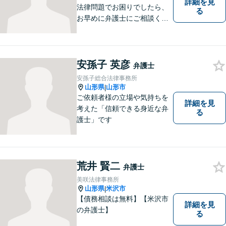
詳細を見
法律問題でお困りでしたら、
る
お早めに弁護士にご相談くだ
さい。 依頼者様の抱えていら
っしゃる不安や、ご希望を丁
寧にお伺いいたします。
安孫子 英彦
弁護士
安孫子総合法律事務所
山形県
山形市
|
ご依頼者様の立場や気持ちを
詳細を見
考えた「信頼できる身近な弁
る
護士」です
荒井 賢二
弁護士
美咲法律事務所
山形県
米沢市
|
【債務相談は無料】【米沢市
詳細を見
の弁護士】
る