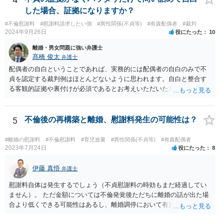
離婚の条件含めて、考えておられる通り打診してみると良いと思いま
した場合、証拠になりますか？
す。 また、調停で第三者を介して再度協議してみる、ということも考
#不倫慰謝料
#慰謝料請求したい側
#異性関係(不貞等)
#有責配偶者
#裁判
えられます。
2024年9月26日
役にたった
10
離婚・男女問題に強い弁護士
髙橋 俊太
弁護士
配偶者の自白ということであれば、実務的には配偶者の自白のみで不
貞を認定する裁判例はほとんどないように思われます。自白と整合す
る客観的証拠や裏付けが必須であるとお考えいただいた方がよいでし
ょう。
5
不倫後の再構築と離婚、慰謝料発生の可能性は？
#離婚の慰謝料
#不倫慰謝料
#育児放棄
#異性関係(不貞等)
#有責配偶者
2023年7月24日
役にたった
8
伊藤 真悟
弁護士
慰謝料自体は発生するでしょう（不貞慰謝料の時効もまだ経過してい
ません）。 ただ金額については不倫発覚後ただちに離婚の話が出た場
合より低くできる可能性はあるし、離婚調停において有責配偶者の主
張がなされて場合に離婚原因は不倫ではなく、夫の育児拒否だという