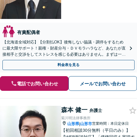
有責配偶者
【北海道全域対応】【分割払OK】後悔しない協議・調停をするため
に最大限サポート！親権・財産分与・ＤＶモラハラなど、あなたが直
接相手と交渉をしてストレスを感じる必要はありません。まずは一度
ご相談ください。
料金表を見る
電話でお問い合わせ
メールでお問い合わせ
森本 健一
弁護士
菊川明法律事務所
山形県
山形市
営業時間：本日定休日
|
【初回相談30分無料（平日のみ）】