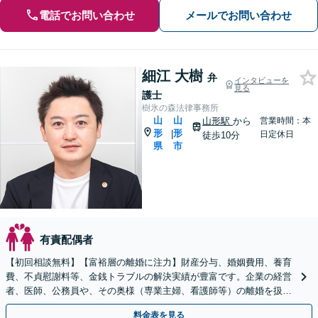
電話でお問い合わせ
メールでお問い合わせ
細江 大樹
弁
インタビューを
見る
護士
樹氷の森法律事務所
山
山
山形駅
から
営業時間：本
形
形
|
日定休日
徒歩10分
県
市
有責配偶者
【初回相談無料】【富裕層の離婚に注力】財産分与、婚姻費用、養育
費、不貞慰謝料等、金銭トラブルの解決実績が豊富です。企業の経営
者、医師、公務員や、その奥様（専業主婦、看護師等）の離婚を扱い
ます。【オンライン面談可】【無料駐車場あり】
料金表を見る