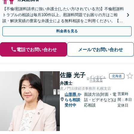
【不倫/慰謝料請求に強い弁護士(したい方/されている方)】不倫慰謝料
トラブルの相談は毎月100件以上、慰謝料問題でお困りの方はご相
談・解決実績の豊富な弁護士による無料相談をご利用ください。【不
倫相談は初回0円】【北海道・東北エリア対応】
料金表を見る
電話でお問い合わせ
メールでお問い合わせ
佐藤 光子
北海道
インタビュ
ーを見る
弁護士
虎ノ門法律経済事務所 札幌支店
営業時
山形県
か
面談方法(対面・電
らも相談
話・ビデオなど)は
間：本日
受付中
応相談
定休日