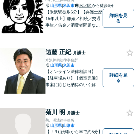
べに花法律事務所
相談ください。
山形県
米沢市
米沢駅
から徒歩6分
|
【米沢駅徒歩6分】【弁護士歴
詳細を見
15年以上】離婚／相続／交通
る
事故／借金／消費者問題な
ど、さまざまな問題に対応可
能です！まずはお気軽にご相
談ください。
遠藤 正紀
弁護士
米沢舞鶴法律事務所
山形県
米沢市
|
【オンライン法律相談可】
詳細を見
【駐車場あり】【個室完備】
る
事案に応じた納得のいく解決
をサポートします！
菊川 明
弁護士
菊川明法律事務所
山形県
山形市
|
【ＪＲ山形駅から車で約5分】