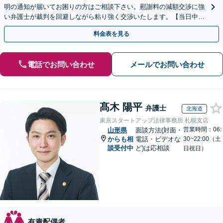
明の通知が届いてお困りの方はご相談下さい。慰謝料の減額交渉に強
い弁護士が裁判を回避しながら粘り強く交渉いたします。【当日中の
相談可(予約制)】【全国対応】
料金表を見る
電話でお問い合わせ
メールでお問い合わせ
髙木 陽平
弁護士
北海道
東京スタートアップ法律事務所 札幌支店
営業時間：06:
山形県
面談方法(対面・
からも相
電話・ビデオな
30~22:00（土
談受付中
ど)は応相談
日祝日）
有責配偶者