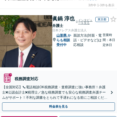
3件中 1-3件を表示
眞鍋 淳也
東京都
インタビュ
ーを見る
弁護士
日本クレアス弁護士法人
営業時
山形県
か
面談方法(対面・電
らも相談
話・ビデオなど)は
間：本日
受付中
応相談
定休日
税務調査対応
【全国対応】📞電話相談OK税務調査・査察調査に強い事務所！弁護
士❌公認会計士❌税理士／急な税務調査でも安心な税務調査弁護チー
ムがサポート！不利な調書をとられて手遅れになる前にご相談くださ
い。
料金表を見る