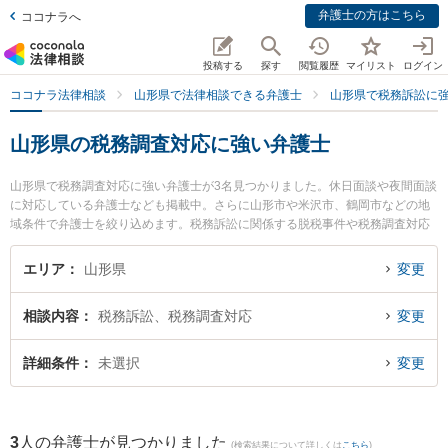
弁護士の方はこちら
ココナラへ
投稿する
探す
閲覧履歴
マイリスト
ログイン
ココナラ法律相談
山形県で法律相談できる弁護士
山形県で税務訴訟に
山形県の税務調査対応に強い弁護士
山形県で税務調査対応に強い弁護士が3名見つかりました。休日面談や夜間面談
に対応している弁護士なども掲載中。さらに山形市や米沢市、鶴岡市などの地
域条件で弁護士を絞り込めます。税務訴訟に関係する脱税事件や税務調査対応
等の細かな分野での絞り込み検索もでき便利です。』特に及川法律事務所の及
川 善大弁護士や安孫子総合法律事務所の安孫子 英彦弁護士、大江法律事務所の
エリア
山形県
変更
大江 修司弁護士のプロフィール情報や弁護士費用、強みなどが注目されていま
す。『山形県で土日や夜間に発生した税務調査対応のトラブルを今すぐに弁護
相談内容
税務訴訟、税務調査対応
変更
士に相談したい』『税務調査対応のトラブル解決の実績豊富な近くの弁護士を
検索したい』『初回相談無料で税務調査対応を法律相談できる山形県内の弁護
士に相談予約したい』などでお困りの相談者さんにおすすめです。
詳細条件
未選択
変更
3
人の弁護士が見つかりました
(検索結果について詳しくは
こちら
)