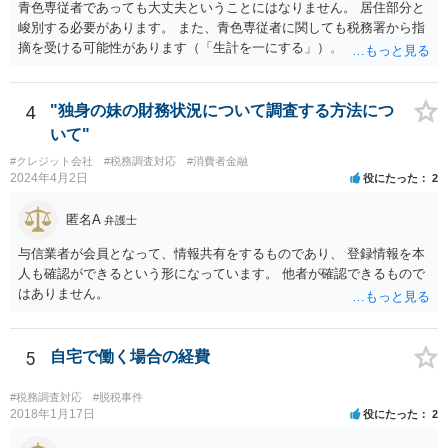
青色専従者であっても大丈夫ということにはなりません。 居住部分と
峻別する必要があります。 また、青色専従者に関しても税務署から指
摘を受ける可能性があります（「生計を一にする」）。
4
"独身の妹の財務状況について調査する方法につ
いて"
#クレジット会社
#税務調査対応
#消費者金融
2024年4月2日
役にたった
2
匿名A
弁護士
与信業者が会員となって、情報共有をするものであり、 登録情報を本
人も確認ができるという形になっています。 他者が確認できるもので
はありません。
5
自宅で働く場合の経費
#税務調査対応
#脱税事件
2018年1月17日
役にたった
2