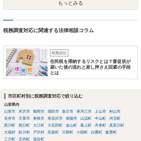
もっとみる
税務調査対応に関連する法律相談コラム
税務訴訟
住民税を滞納するリスクとは？督促状が
届いた後の流れと差し押さえ回避の手段
とは
市区町村別に税務調査対応で絞り込む
山形県内
山形市
米沢市
鶴岡市
酒田市
新庄市
寒河江市
上山市
村山市
長井市
天童市
東根市
尾花沢市
南陽市
山辺町
中山町
河北町
西川町
朝日町
大江町
大石田町
金山町
最上町
舟形町
真室川町
大蔵村
鮭川村
戸沢村
高畠町
川西町
小国町
白鷹町
飯豊町
三川町
庄内町
遊佐町