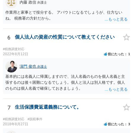
内藤 政信
弁護士
作業用と家事とで按分する。 アバウトになるでしょうが、仕方ない
ね。 税務署の方針だから。
6
個人法人の資産の性質について教えてください
#税務調査対応
2022年8月12日
役にたった
1
濵門 俊也
弁護士
基本的には名義人に帰属しますので、法人名義のものを個人名義と主
張するのは後々困難になるでしょう。個人と法人は別人格です。個人
のものは個人名義で確保しておきましょう。
7
生活保護費返還義務について。
#税務調査対応
#脱税事件
2018年8月27日
役にたった
3