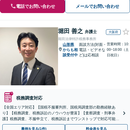
電話でお問い合わせ
メールでお問い合わせ
堀田 善之
弁護士
大阪府
堀田法律特許税務事務所
営業時間：10:
山形県
面談方法(対面・
からも相
電話・ビデオな
00~18:00（土
談受付中
ど)は応相談
日祝日）
税務調査対応
【全国エリア対応】【国税不服審判所、国税局調査部の勤務経験あ
り】【税務調査、税務訴訟のノウハウが豊富】【査察調査・刑事弁
護】税務調査、不服申立て、税務訴訟までワンストップで対応可能！
事業承継にも対応【休日・夜間相談可】
事例を見る(1件)
料金表を見る