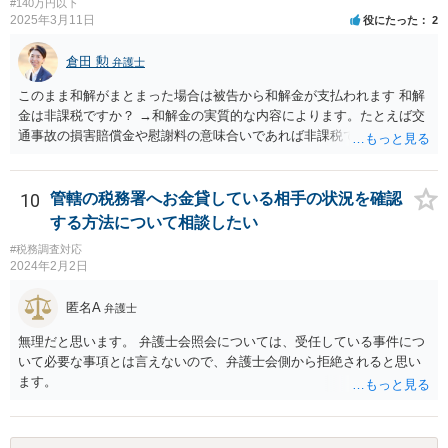
#140万円以下
2025年3月11日
役にたった
2
倉田 勲
弁護士
このまま和解がまとまった場合は被告から和解金が支払われます 和解
金は非課税ですか？ →和解金の実質的な内容によります。たとえば交
通事故の損害賠償金や慰謝料の意味合いであれば非課税ですが、残業
代であれば所得税の課税対象となります。 なおお尋ねのご質問は税務
会計の話であり、弁護士では専門外になります。 税務会計の専門家は
税理士又は会計士になりますので、正確なところは税理士などにご相
10
管轄の税務署へお金貸している相手の状況を確認
談ください。
する方法について相談したい
#税務調査対応
2024年2月2日
匿名A
弁護士
無理だと思います。 弁護士会照会については、受任している事件につ
いて必要な事項とは言えないので、弁護士会側から拒絶されると思い
ます。