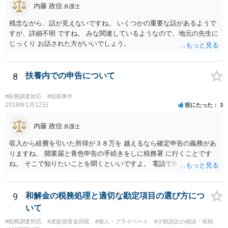
内藤 政信
弁護士
残念ながら、話が見えないですね。 いくつかの重要な話があるようで
すが、詳細不明 ですね。 みな関連しているようなので、地元の先生に
じっくり お話された方がいいでしょう。
8
扶養内での申告について
#税務調査対応
#脱税事件
2018年1月12日
役にたった
3
内藤 政信
弁護士
収入から経費を引いた所得が３８万を 越えるなら確定申告の義務があ
りますね。 開業届と青色申告の手続きをしに税務署 に行くことです
ね。 そこで知りたいことを聞くといいですよ。 電話で相談にいくこと
を伝えてからいくと いいでしょう。
9
和解金の税務処理と適切な勘定項目の選び方につ
いて
#税務調査対応
#遅延損害金回収
#個人・プライベート
#少額訴訟の相談・依頼