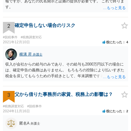
報ですが、あなたの氏名開示と証拠の提供が必要です。 これで終りま
す。
2
確定申告しない場合のリスク
#脱税事件
#税務調査対応
2021年12月10日
役にたった
4
横溝 昇
弁護士
収入が会社からの給与のみであり、その給与も2000万円以下の場合に
は、確定申告の義務はありません。 もろもろの控除により払いすぎた
税金を戻してもらうための手続きとして、年末調整でするのか、確定
申告でするのか、ということになります。 そうではなく、確定申告を
する義務がある場合で確定申告をしなかった場合には、税務署の調査
等があり、本来払うべき税金にプラスして加算税の処分を科される場
3
父から借りた事務所の家賃、税務上の影響は？
合もあります。 高額なものでもない限り単なる無申告だけでは直ちに
逮捕されないとは思います。
#税務調査対応
#脱税事件
2024年11月16日
役にたった
2
匿名A
弁護士