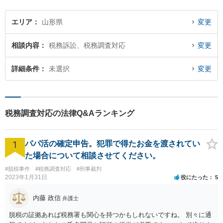
伝いをいたします。
エリア
山形県
変更
相談内容
税務訴訟、税務調査対応
変更
詳細条件
未選択
変更
税務調査対応の法律Q&Aランキング
1
パパ活の確定申告。犯罪で得たお金を渡されてい
た場合について相談させてください。
#脱税事件
#税務調査対応
#刑事裁判
2023年1月31日
役にたった
5
内藤 政信
弁護士
脱税の証拠あれば税務署も関心を持つかもしれないですね。 別々に通