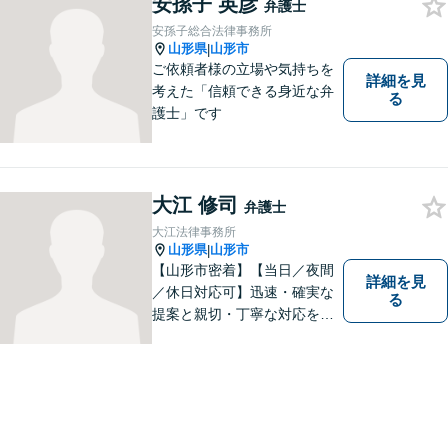
安孫子 英彦
弁護士
安孫子総合法律事務所
山形県
山形市
|
ご依頼者様の立場や気持ちを
詳細を見
考えた「信頼できる身近な弁
る
護士」です
大江 修司
弁護士
大江法律事務所
山形県
山形市
|
【山形市密着】【当日／夜間
詳細を見
／休日対応可】迅速・確実な
る
提案と親切・丁寧な対応をい
たします。必ず皆様のお力に
なりますので、お気軽にご相
談下さい。【法テラス利用
可】不安や問題について法的
リスクを説明し、見通しを立
て、より良い解決に導くお手