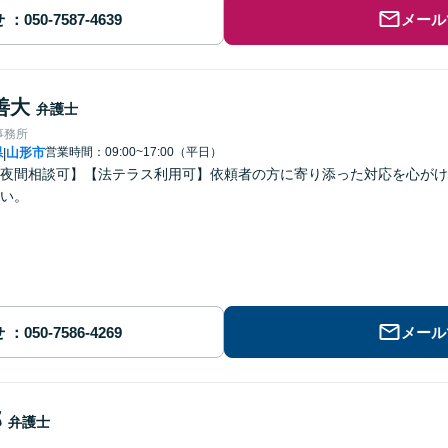
せ
メール
善大
弁護士
事務所
県
山形市
営業時間：09:00~17:00（平日）
|
夜間相談可】【法テラス利用可】依頼者の方に寄り添った対応を心がけ
い。
せ
メール
郎
弁護士