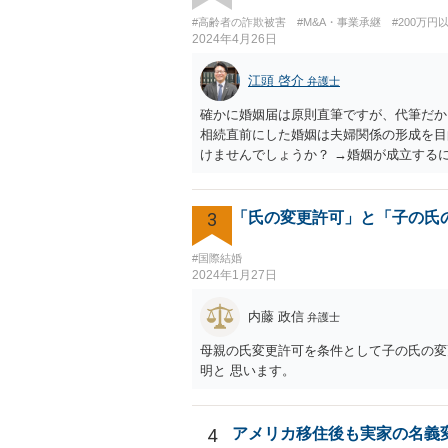
#高齢者の詐欺被害
#M&A・事業承継
#200万円
2024年4月26日
江頭 啓介
弁護士
確かに婚姻届は原則直筆ですが、代筆だか
相続直前にした婚姻は夫婦関係の形成を目
けませんでしょうか？ →婚姻が成立する
て相互に助け合いながら生活していく意思
いうよりは、一方が死亡した際に生じる相
は夫婦生活を営む意思がないので、婚姻意
3
「氏の変更許可」と「子の氏
#国際結婚
2024年1月27日
内藤 政信
弁護士
母親の氏変更許可を条件として子の氏の変
明と 思います。
4
アメリカ移住後も実家の名義