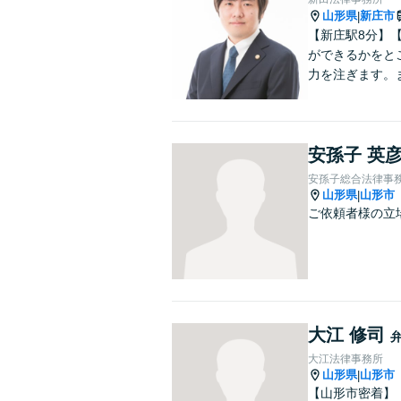
山形県
新庄市
|
【新庄駅8分】
ができるかをと
力を注ぎます。
安孫子 英
安孫子総合法律事
山形県
山形市
|
ご依頼者様の立
大江 修司
大江法律事務所
山形県
山形市
|
【山形市密着】