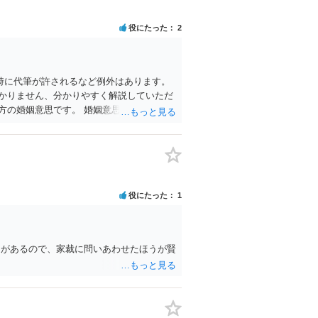
役にたった
2
時に代筆が許されるなど例外はあります。
かりません、分かりやすく解説していただ
方の婚姻意思です。 婚姻意思は、夫婦とし
みます。これは夫婦として生活していくと
、形式的に届出がなされたとしても、双方
役にたった
1
例があるので、家裁に問いあわせたほうが賢