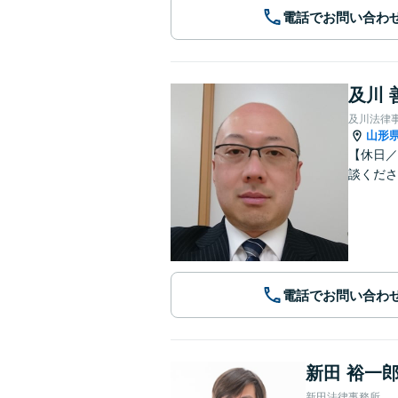
電話でお問い合わ
及川 
及川法律
山形
【休日／
談くださ
電話でお問い合わ
新田 裕一
新田法律事務所