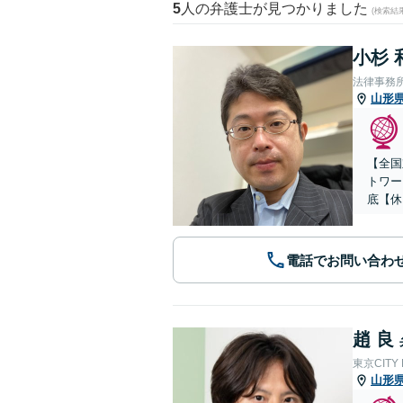
5
人の弁護士が見つかりました
(検索結
小杉 
法律事務
山形
【全国
トワー
底【休
電話でお問い合わ
趙 良
東京CITY
山形