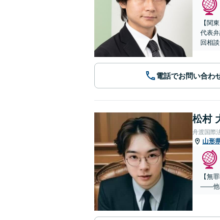
【関東
代表弁
回相談
電話でお問い合わ
松村 
舟渡国際
山形
【無罪
——他