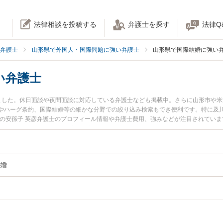
法律相談を投稿する
弁護士を探す
法律Q
弁護士
山形県で外国人・国際問題に強い弁護士
山形県で国際結婚に強い
い弁護士
ました。休日面談や夜間面談に対応している弁護士なども掲載中。さらに山形市や
やハーグ条約、国際結婚等の細かな分野での絞り込み検索もでき便利です。特に及川
所の安孫子 英彦弁護士のプロフィール情報や弁護士費用、強みなどが注目されてい
国際結婚のトラブル解決の実績豊富な近くの弁護士を検索したい』『初回相談無料
おすすめです。
婚