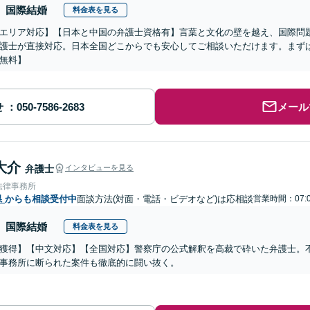
国際結婚
料金表を見る
エリア対応】【日本と中国の弁護士資格有】言葉と文化の壁を越え、国際問
護士が直接対応。日本全国どこからでも安心してご相談いただけます。まず
無料】
せ
メール
大介
弁護士
インタビューを見る
法律事務所
県
からも相談受付中
面談方法(対面・電話・ビデオなど)は応相談
営業時間：07:0
国際結婚
料金表を見る
獲得】【中文対応】【全国対応】警察庁の公式解釈を高裁で砕いた弁護士。
事務所に断られた案件も徹底的に闘い抜く。