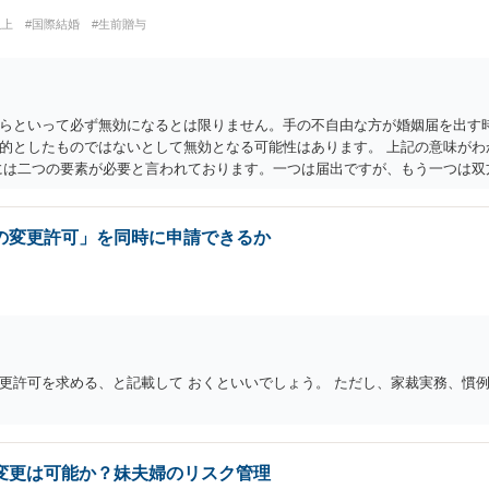
以上
#国際結婚
#生前贈与
らといって必ず無効になるとは限りません。手の不自由な方が婚姻届を出す
的としたものではないとして無効となる可能性はあります。 上記の意味がわ
には二つの要素が必要と言われております。一つは届出ですが、もう一つは双
というとイメージしやすいかと思います。 ここで、相続目的での婚姻をみて
続のために配偶者という立場を得ることが主な目的となります。 したがって
思はありません。 よって、婚姻は婚姻意思の欠如により、無効となります。
の変更許可」を同時に申請できるか
更許可を求める、と記載して おくといいでしょう。 ただし、家裁実務、慣
変更は可能か？妹夫婦のリスク管理