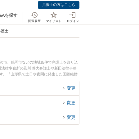
弁護士の方はこちら
&Aを探す
閲覧履歴
マイリスト
ログイン
弁護士
米沢市、鶴岡市などの地域条件で弁護士を絞り込
法律事務所の及川 善大弁護士や新田法律事務
ます。『山形県で土日や夜間に発生した国際結婚
で国際結婚を法律相談できる山形県内の弁護士に
変更
変更
変更