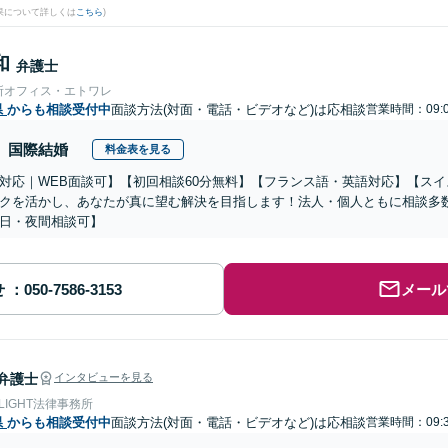
果について詳しくは
こちら
)
和
弁護士
所オフィス・エトワレ
県
からも相談受付中
面談方法(対面・電話・ビデオなど)は応相談
営業時間：09:0
国際結婚
料金表を見る
対応｜WEB面談可】【初回相談60分無料】【フランス語・英語対応】【ス
クを活かし、あなたが真に望む解決を目指します！法人・個人ともに相談多
日・夜間相談可】
せ
メール
弁護士
インタビューを見る
 LIGHT法律事務所
県
からも相談受付中
面談方法(対面・電話・ビデオなど)は応相談
営業時間：09:3