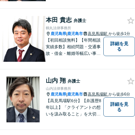
頼者さまに納得いくまで心の
うちを話してもらったうえ
本田 貴志
で、お悩みの解決に向けて丁
弁護士
寧にアドバイスしていきま
鶴丸法律事務所
す。
鹿児島県
鹿児島市
高見馬場駅
から徒歩1分
|
【初回相談無料】【年間相談
詳細を見
実績多数】相続問題・交通事
る
故・借金・離婚等幅広い事件
に対応しています。親しみや
すい弁護士が、依頼者様のた
めに、最良の結果を追求しま
山内 翔
す。困ったらすぐにご相談く
弁護士
ださい。
山内法律事務所
鹿児島県
鹿児島市
高見馬場駅
から徒歩6分
|
【高見馬場駅6分】【弁護歴8
詳細を見
年以上】「クライアントの想
る
いを汲み取ること」を大切に
し弁護を行います。ご相談の
際には、皆様の胸の内を詳し
くお聞かせください。納得の