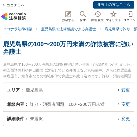
弁護士の方はこちら
ココナラへ
投稿する
探す
閲覧履歴
マイリスト
ログイン
ココナラ法律相談
鹿児島県で法律相談できる弁護士
鹿児島県で詐欺・
鹿児島県の100〜200万円未満の詐欺被害に強い
弁護士
鹿児島県で100〜200万円未満の詐欺被害に強い弁護士が23名見つかりました。
初回面談無料や休日面談に対応している弁護士なども掲載中。さらに鹿児島市
や鹿屋市、姶良市などの地域条件で弁護士を絞り込めます。詐欺・消費者問題
に関係する投資詐欺や副業詐欺、FX詐欺等の細かな分野での絞り込み検索もで
き便利です。特に樋口法律事務所の樋口 翔馬弁護士や宮路法律事務所の宮路 真
エリア
鹿児島県
変更
行弁護士、弁護士法人萩原 鹿児島シティ法律事務所の田丸 啓志弁護士のプロフ
ィール情報や弁護士費用、強みなどが注目されています。『鹿児島県で土日や
相談内容
詐欺・消費者問題、100〜200万円未満
変更
夜間に発生した100〜200万円未満の詐欺被害のトラブルを今すぐに弁護士に相
談したい』『100〜200万円未満の詐欺被害のトラブル解決の実績豊富な近くの
弁護士を検索したい』『初回相談無料で100〜200万円未満の詐欺被害を法律相
詳細条件
未選択
変更
談できる鹿児島県内の弁護士に相談予約したい』などでお困りの相談者さんに
おすすめです。