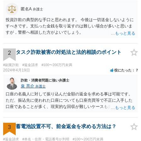
匿名A
弁護士
投資詐欺の典型的な手口と思われます。 今後は一切送金しないように
すべきです。支払った金銭を取り返すのは難しい場合が多いと思いま
すが，警察へ相談した方がよいでしょう。
2
タスク詐欺被害の対処法と法的相談のポイント
#副業詐欺
#返金請求
#100〜200万円未満
2024年4月19日
役にたった
7
詐欺・消費者問題に強い弁護士
泉 亮介
弁護士
口座の名義人に対して振り込んだ金額の返金を求める事は可能です。
ただ、振込先に使われた口座についても口座売買等で不正に入手した
口座であることが多く、現実的な回収が難しいケースも多いでしょ
う。返済がされるとしても長期の分割となるかと思われます。
3
蓄電池設置不可、前金返金を求める方法は？
#返金請求
#本名・住所・電話番号が判明
#100〜200万円未満