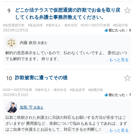
係で、法的手続きに乗せるのはあまりおすすめできません。 任意交渉
での回収を検討すべきだと思われます。ご自身で難しい場合は、費用
9
どこか法テラスで仮想通貨の詐欺でお金を取り戻
負担を踏まえたうえでということにはなりますが、弁護士に助力を得
してくれる弁護士事務所教えてください。
ることをお考え下さい。
#仮想通貨詐欺
#返金請求
#海外法人・海外在住
#100〜200万円未満
#投資詐欺
2023年12月5日
役にたった
5
内藤 政信
弁護士
解約の意思表示をしているので、払わなくていいですよ。 委任はいつ
でも解約できます。 終ります。
10
詐欺被害に遭ってその後
#100〜200万円未満
#海外法人・海外在住
#返金請求
#副業詐欺
2023年1月10日
役にたった
7
加島 守
弁護士
以前ご依頼された弁護士に示談の対応もお願いする方法が安全ではご
ざいますが 費用面など、依頼について悩みもあるようであれば、まず
はご自身で弁護士とお話をして、対応できるか判断したうえで、 弁護