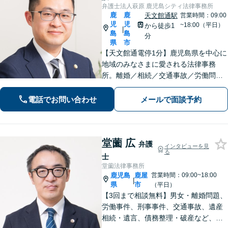
弁護士法人萩原 鹿児島シティ法律事務所
鹿
鹿
天文館通駅
営業時間：09:00
児
児
~18:00（平日）
から徒歩1
|
島
島
分
県
市
【天文館通電停1分】鹿児島県を中心に
地域のみなさまに愛される法律事務
所。離婚／相続／交通事故／労働問題
／刑事事件など。依頼者さまにとって
「一番の頼れる存在」でいられるよう
電話でお問い合わせ
メールで面談予約
親身になって対応します。【近隣駐車
場あり】
堂薗 広
弁護
インタビューを見
る
士
堂薗法律事務所
鹿児島
鹿屋
営業時間：09:00~18:00
|
県
市
（平日）
【3回まで相談無料】男女・離婚問題、
労働事件、刑事事件、交通事故、遺産
相続・遺言、債務整理・破産など、幅