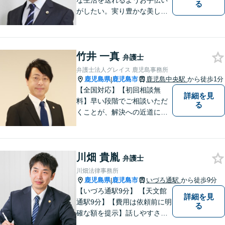
な生活を送れるようお手伝い
る
がしたい。実り豊かな美しい
国を作る一助になりたい。
「実る程首を垂れる稲穂か
な」という初心を大切に，み
竹井 一真
なさまと一緒に成長させてい
弁護士
ただきたい。それが私たち，
弁護士法人グレイス 鹿児島事務所
みずほ法律事務所の思いで
鹿児島県
鹿児島市
鹿児島中央駅
から徒歩1分
|
す。
【全国対応】【初回相談無
詳細を見
料】早い段階でご相談いただ
る
くことが、解決への近道にな
ります。これからどう動くの
がよいのか、一人で悩まず一
緒に整理していきましょう。
川畑 貴胤
どんなご相談でも、どうぞお
弁護士
気軽にお声がけください。
川畑法律事務所
【電話・WEB相談も対応可
鹿児島県
鹿児島市
いづろ通駅
から徒歩9分
|
能】
【いづろ通駅9分】 【天文館
詳細を見
通駅9分】【費用は依頼前に明
る
確な額を提示】話しやすさを
重視した対応に自信あり。依