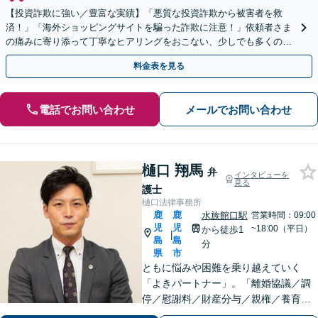
【投資詐欺に強い／豊富な実績】「悪質な投資詐欺から被害者を救
済！」「海外ショッピングサイトを騙った詐欺に注意！」依頼者さま
の痛みに寄り添って丁寧なヒアリングをおこない、少しでも多くの返
金が得られるよう尽力します！
料金表を見る
電話でお問い合わせ
メールでお問い合わせ
樋口 翔馬
弁
インタビューを
見る
護士
樋口法律事務所
鹿
鹿
水族館口駅
営業時間：09:00
児
児
~18:00（平日）
から徒歩1
|
島
島
分
県
市
ともに悩みや困難を乗り越えていく
「よきパートナー」。「離婚協議／調
停／慰謝料／財産分与／親権／養育費
ほか」【賠償金アップの事例多数】死