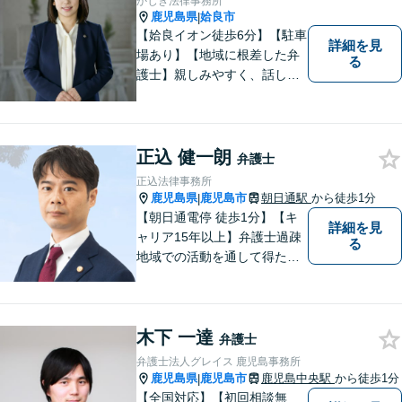
かじき法律事務所
さい。
鹿児島県
姶良市
|
【姶良イオン徒歩6分】【駐車
詳細を見
場あり】【地域に根差した弁
る
護士】親しみやすく、話しや
すい、皆様にとって身近な弁
護士でありたいと思っていま
す。離婚問題／相続問題／借
金問題／交通事故など、幅広
正込 健一朗
弁護士
く対応可能。お悩みの方は、
正込法律事務所
お気軽にご相談ください。
鹿児島県
鹿児島市
朝日通駅
から徒歩1分
|
【朝日通電停 徒歩1分】【キ
詳細を見
ャリア15年以上】弁護士過疎
る
地域での活動を通して得た経
験とノウハウを生かした弁護
活動。依頼者の内面に真摯に
向き合い、多角的な視点で最
木下 一達
適な解決策をご提案します
弁護士
弁護士法人グレイス 鹿児島事務所
鹿児島県
鹿児島市
鹿児島中央駅
から徒歩1分
|
【全国対応】【初回相談無