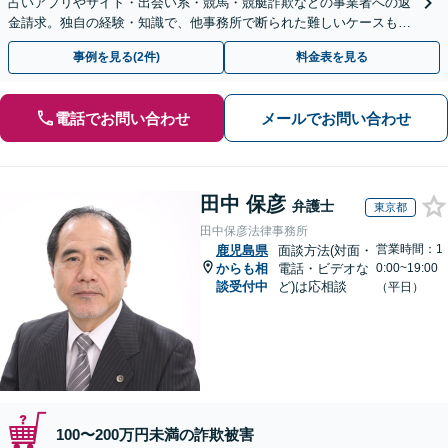
占いアプリやサイト・出会い系・競馬・競艇詐欺などの事業者への返
金請求。独自の経験・知識で、他事務所で断られた難しいケースも解
決に導いた実績あり。まずはお気軽にご相談ください
事例を見る(2件)
料金表を見る
電話でお問い合わせ
メールでお問い合わせ
田中 保彦
弁護士
東京都
田中保彦法律事務所
営業時間：1
鹿児島県
面談方法(対面・
からも相
電話・ビデオな
0:00~19:00
談受付中
ど)は応相談
（平日）
100〜200万円未満の詐欺被害