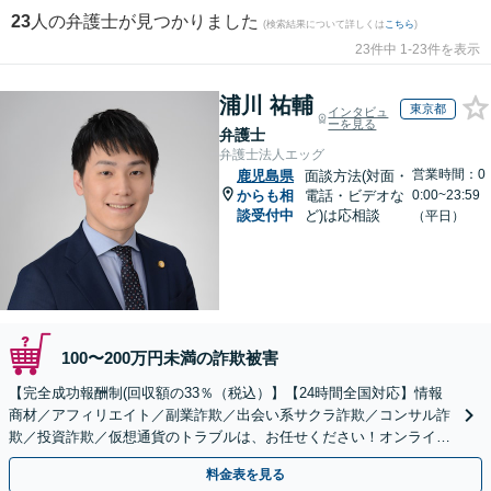
23
人の弁護士が見つかりました
(検索結果について詳しくは
こちら
)
23件中 1-23件を表示
浦川 祐輔
東京都
インタビュ
ーを見る
弁護士
弁護士法人エッグ
営業時間：0
鹿児島県
面談方法(対面・
からも相
電話・ビデオな
0:00~23:59
談受付中
ど)は応相談
（平日）
100〜200万円未満の詐欺被害
【完全成功報酬制(回収額の33％（税込）】【24時間全国対応】情報
商材／アフィリエイト／副業詐欺／出会い系サクラ詐欺／コンサル詐
欺／投資詐欺／仮想通貨のトラブルは、お任せください！オンライン
のみで解決も可能！
料金表を見る