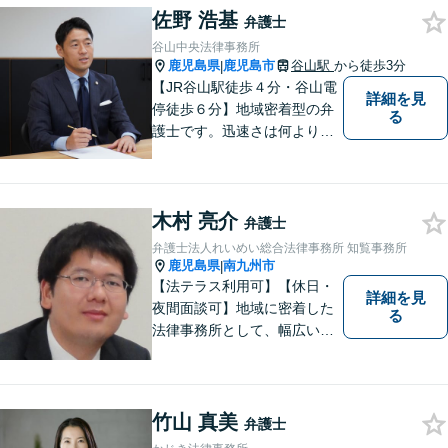
佐野 浩基
いく解決になるよう、精一杯
弁護士
尽力いたします。【対応分野
谷山中央法律事務所
多数！】
鹿児島県
鹿児島市
谷山駅
から徒歩3分
|
【JR谷山駅徒歩４分・谷山電
詳細を見
停徒歩６分】地域密着型の弁
る
護士です。迅速さは何よりの
誠実さと考えています。ぜ
ひ、お気軽にご相談くださ
い。
木村 亮介
弁護士
弁護士法人れいめい総合法律事務所 知覧事務所
鹿児島県
南九州市
|
【法テラス利用可】【休日・
詳細を見
夜間面談可】地域に密着した
る
法律事務所として、幅広い分
野に対応いたします。トラブ
ルになる前、あるいは、トラ
ブルが大きくなる前に、不安
なことやお困りごとがござい
竹山 真美
弁護士
ましたらお早めにご相談くだ