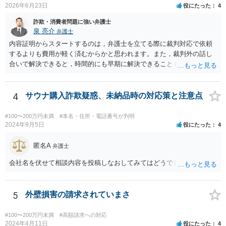
2026年6月23日
役にたった
4
詐欺・消費者問題に強い弁護士
泉 亮介
弁護士
内容証明からスタートするのは，弁護士を立てる際に裁判対応で依頼
するよりも費用が軽く済むからかと思われます。また，裁判外の話し
合いで解決できると，時間的にも早期に解決できることも見込めま
す。 もっとも，ケースによっては裁判外の交渉が意味をなさないケー
スもあり，その場合は裁判手続きから始めることとなるかと思われま
す。 支払督促については異議を出されると通常訴訟へ移行するため，
4
サウナ購入詐欺疑惑、未納品時の対応策と注意点
相手から異議が出ることが予想される場合は最初から訴訟手続きを取
った方が良いでしょう。
#100〜200万円未満
#本名・住所・電話番号が判明
2024年9月5日
役にたった
4
匿名A
弁護士
会社名を伏せて相談内容を投稿しなおしてみてはどうでしょうか？
5
外壁損害の請求されていまさ
#100〜200万円未満
#高額請求への対応
2024年4月11日
役にたった
4