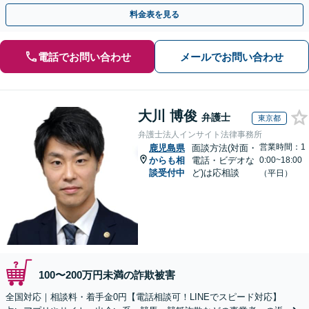
早めにご相談ください。【電話・メール・WEB相談可】
料金表を見る
電話でお問い合わせ
メールでお問い合わせ
大川 博俊
弁護士
東京都
弁護士法人インサイト法律事務所
営業時間：1
鹿児島県
面談方法(対面・
からも相
電話・ビデオな
0:00~18:00
談受付中
ど)は応相談
（平日）
100〜200万円未満の詐欺被害
全国対応｜相談料・着手金0円【電話相談可！LINEでスピード対応】