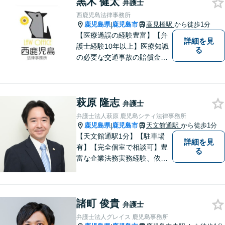
黒木 健太
弁護士
西鹿児島法律事務所
鹿児島県
鹿児島市
高見橋駅
から徒歩1分
|
【医療過誤の経験豊富】【弁
詳細を見
護士経験10年以上】医療知識
る
の必要な交通事故の賠償金請
求、後遺障害等級申請はお任
せ。手術後の後遺症に疑問の
ある人もお気軽にご相談くだ
萩原 隆志
さい。依頼者様との信頼関係
弁護士
を大切に解決へ向けて尽力い
弁護士法人萩原 鹿児島シティ法律事務所
たします。【休日・夜間対応
鹿児島県
鹿児島市
天文館通駅
から徒歩1分
|
可】
【天文館通駅1分】【駐車場
詳細を見
有】【完全個室で相談可】豊
る
富な企業法務実務経験、依頼
業務解決実績、旺盛な知的好
奇心をもとに、謙虚かつ誠実
にご依頼者の言葉や想いに耳
諸町 俊貴
を傾け、依頼者の悩みに寄り
弁護士
添って助言や提案を提供して
弁護士法人グレイス 鹿児島事務所
参ります。 お気軽にご相談く