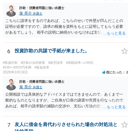
詐欺・消費者問題に強い弁護士
泉 亮介
弁護士
こちらに請求をするのであれば、こちらのせいで外壁が凹んだことの
証明が必要ですので、請求の根拠を資料をもとに証明してもらう必要
があるでしょう。 相手の説明に納得がいかなければ支払い義務がある
か否かについて最終的に裁判で争う形となるでしょう。
6
投資詐欺の共謀で手紙が来ました。
#投資詐欺
#詐欺の法的措置
#架空請求
#高額請求への対応
#100〜200万円未満
#返金請求
2026年3月19日
役にたった
2
詐欺・消費者問題に強い弁護士
泉 亮介
弁護士
公開相談では具体的なアドバイスまではできませんので、あくまで一
般的なものとなりますが、ご自身が口座の譲渡や売買を行なったので
あれば、相手の請求額の減額の交渉や、支払い方法の交渉をしていく
こととなるでしょう。
7
友人に借金を肩代わりさせられた場合の対処法と