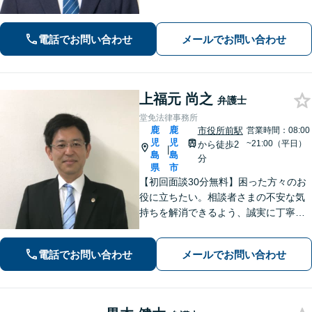
広く対応しています。【休日・夜間も
対応】どこに相談したらいいか分から
ない場合、まずは堂園法律事務所まで
電話でお問い合わせ
メールでお問い合わせ
ご相談ください。
上福元 尚之
弁護士
堂免法律事務所
鹿
鹿
市役所前駅
営業時間：08:00
児
児
~21:00（平日）
から徒歩2
|
島
島
分
県
市
【初回面談30分無料】困った方々のお
役に立ちたい。相談者さまの不安な気
持ちを解消できるよう、誠実に丁寧に
お話を伺いわかりやすい説明を心がけ
ております【市役所前2分】【休日・夜
電話でお問い合わせ
メールでお問い合わせ
間面談OKも可能】