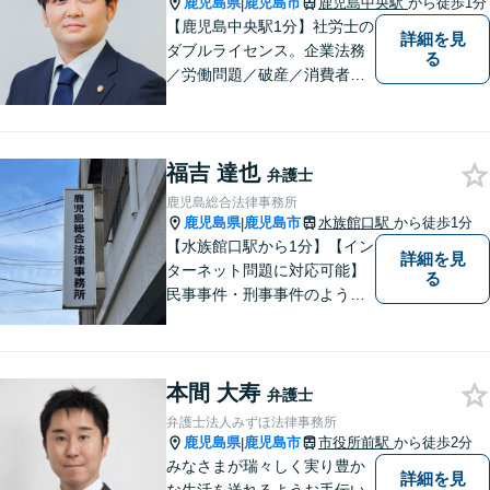
鹿児島県
鹿児島市
鹿児島中央駅
から徒歩1分
|
ださい。
【鹿児島中央駅1分】社労士の
詳細を見
ダブルライセンス。企業法務
る
／労働問題／破産／消費者問
題・詐欺／インターネット問
題に注力。前職は古物商に従
事し、商材の販売管理・経営
福吉 達也
をしておりました。丁寧なヒ
弁護士
アリングで、ご相談の全容を
鹿児島総合法律事務所
明らかにし、納得のいく解決
鹿児島県
鹿児島市
水族館口駅
から徒歩1分
|
を目指します。
【水族館口駅から1分】【イン
詳細を見
ターネット問題に対応可能】
る
民事事件・刑事事件のような
問題のみならず、インターネ
ット問題にも対応しておりま
す。電話・メールでのお問い
本間 大寿
合わせも受け付けておりま
弁護士
す。お気軽にご相談くださ
弁護士法人みずほ法律事務所
い。
鹿児島県
鹿児島市
市役所前駅
から徒歩2分
|
みなさまが瑞々しく実り豊か
詳細を見