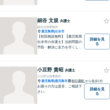
す。これからどう動くのがよ
いのか、一人で悩まず一緒に
整理していきましょう。どん
細谷 文規
なご相談でも、どうぞお気軽
弁護士
にお声がけください。【初回
細谷法律事務所
相談無料】【電話・WEB面談
鹿児島県
出水市
|
可】
【初回相談無料】【鹿児島県
詳細を見
出水市の弁護士】法的問題の
る
予防・解決に全力を尽くしま
す。
小豆野 貴昭
弁護士
小豆野法律事務所
鹿児島県
鹿児島市
朝日通駅
から徒歩1分
|
お困りの方は是非、ご相談下
詳細を見
さい。
る