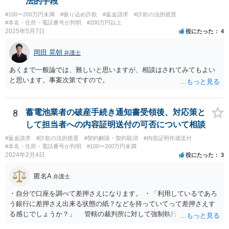
法的手段
#100〜200万円未満
#振り込め詐欺
#返金請求
#詐欺の法的措置
#本名・住所・電話番号が判明
#200万円以上
2025年5月7日
役にたった
4
岡田 晃朝
弁護士
あくまで一般論では、難しいと思いますが、相談はされてみてもよい
と思います。事案次第ですので。
8
蓄電池業者の破産手続き通知書受領後、対応策と
して担当者への内容証明送付の可否について相談
#返金請求
#詐欺の法的措置
#契約解除・契約取消
#内容証明作成送付
#本名・住所・電話番号が判明
#100〜200万円未満
2024年2月4日
役にたった
3
匿名A
弁護士
・自分で口座を調べて差押さえになります。 ・「利用しているであろ
う銀行に差押さえ出来る状態の紙？などを持っていてって差押さえす
る感じでしょうか？」 管轄の裁判所に対して強制執行を申し立てる
必要があります。 金額的な面と手続きの負担の面や、請求根拠との関