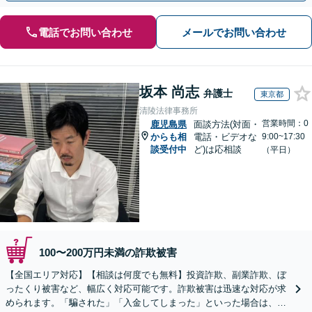
電話でお問い合わせ
メールでお問い合わせ
坂本 尚志
弁護士
東京都
清陵法律事務所
営業時間：0
鹿児島県
面談方法(対面・
からも相
電話・ビデオな
9:00~17:30
談受付中
ど)は応相談
（平日）
100〜200万円未満の詐欺被害
【全国エリア対応】【相談は何度でも無料】投資詐欺、副業詐欺、ぼ
ったくり被害など、幅広く対応可能です。詐欺被害は迅速な対応が求
められます。「騙された」「入金してしまった」といった場合は、お