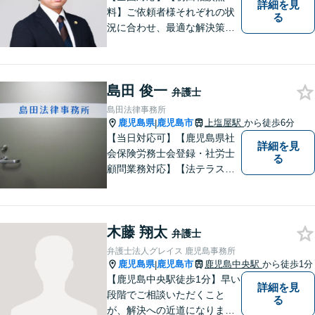
詳細を見
料】ご依頼者様それぞれの状
る
況に合わせ、最適な解決策を
ご提案します。緊急のご相談
にも迅速に対応いたします。
一つひとつの問題に丁寧に向
島田 俊一
き合い、解決までしっかりサ
弁護士
ポートします。【電話・WEB
島田法律事務所
相談も対応可能】
鹿児島県
鹿児島市
上塩屋駅
から徒歩6分
|
【当日対応可】【鹿児島県社
詳細を見
会保険労務士会登録・社労士
る
顧問業務対応】【法テラス対
応】【初回３０分無料】【上
塩屋電停から徒歩6分】【駐車
場有り】
木藤 翔太
弁護士
弁護士法人グレイス 鹿児島事務所
鹿児島県
鹿児島市
鹿児島中央駅
から徒歩1分
|
【鹿児島中央駅徒歩1分】早い
詳細を見
段階でご相談いただくこと
る
が、解決への近道になりま