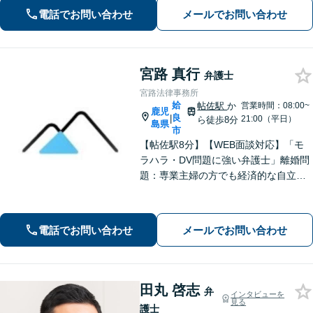
亡事故・重傷事故まで幅広く対応！保
電話でお問い合わせ
メールでお問い合わせ
険会社との交渉や医師との折衝、後遺
障害等級認定まで完全サポート。【完
全個室相談】
宮路 真行
弁護士
宮路法律事務所
姶
帖佐駅
か
営業時間：08:00~
鹿児
良
|
21:00（平日）
ら徒歩8分
島県
市
【帖佐駅8分】【WEB面談対応】「モ
ラハラ・DV問題に強い弁護士」離婚問
題：専業主婦の方でも経済的な自立に
向けた道筋を示し、新しい人生のスタ
ートをバックアップ「借金問題：毎月
の返済に追われる自転車操業状態の方
電話でお問い合わせ
メールでお問い合わせ
もご相談ください」【休日・夜間相談
可】
田丸 啓志
弁
インタビューを
見る
護士