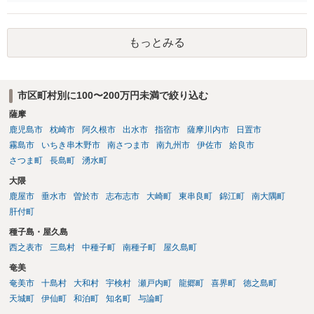
士への依頼を検討することも可能かと思います。 １度相手方弁護士と
話をしてから、こちらも法律相談で１度弁護士に相談する方法もあり
ますので。 一番安全なのは弁護士に示談交渉の依頼をする方法です
もっとみる
が、ご事情あるようであれば ご自身で対応する方法もご検討いただい
てもいいかもしれません。
市区町村別に100〜200万円未満で絞り込む
薩摩
鹿児島市
枕崎市
阿久根市
出水市
指宿市
薩摩川内市
日置市
霧島市
いちき串木野市
南さつま市
南九州市
伊佐市
姶良市
さつま町
長島町
湧水町
大隈
鹿屋市
垂水市
曽於市
志布志市
大崎町
東串良町
錦江町
南大隅町
肝付町
種子島・屋久島
西之表市
三島村
中種子町
南種子町
屋久島町
奄美
奄美市
十島村
大和村
宇検村
瀬戸内町
龍郷町
喜界町
徳之島町
天城町
伊仙町
和泊町
知名町
与論町