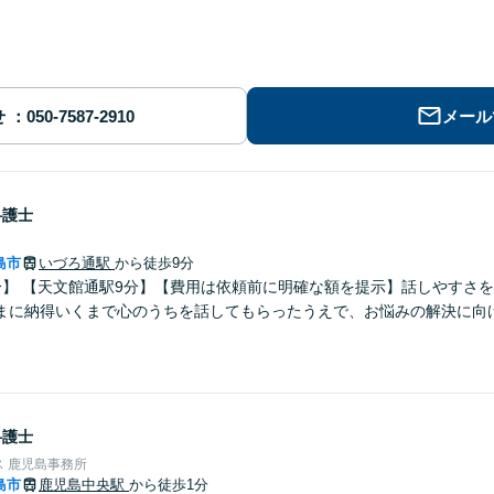
せ
メール
弁護士
島市
いづろ通駅
から徒歩9分
分】 【天文館通駅9分】【費用は依頼前に明確な額を提示】話しやすさ
まに納得いくまで心のうちを話してもらったうえで、お悩みの解決に向
。
弁護士
 鹿児島事務所
島市
鹿児島中央駅
から徒歩1分