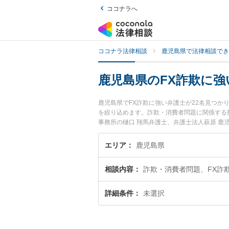
ココナラへ
ココナラ法律相談
鹿児島県で法律相談でき
鹿児島県のFX詐欺に強
鹿児島県でFX詐欺に強い弁護士が22名見つ
を絞り込めます。詐欺・消費者問題に関係する
事務所の樋口 翔馬弁護士、弁護士法人萩原 
に発生したFX詐欺のトラブルを今すぐに弁護
島県内の弁護士に相談予約したい』などでお困
エリア
鹿児島県
相談内容
詐欺・消費者問題、FX詐
詳細条件
未選択