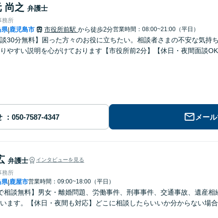
 尚之
弁護士
事務所
島県
鹿児島市
市役所前駅
から徒歩2分
営業時間：08:00~21:00（平日）
|
談30分無料】困った方々のお役に立ちたい。相談者さまの不安な気持
りやすい説明を心がけております【市役所前2分】【休日・夜間面談O
せ
メール
広
弁護士
インタビューを見る
事務所
島県
鹿屋市
営業時間：09:00~18:00（平日）
|
で相談無料】男女・離婚問題、労働事件、刑事事件、交通事故、遺産相
います。【休日・夜間も対応】どこに相談したらいいか分からない場合