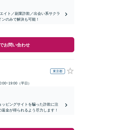
リエイト／副業詐欺／出会い系サクラ
インのみで解決も可能！
でお問い合わせ
東京都
:00~19:00（平日）
ョッピングサイトを騙った詐欺に注
の返金が得られるよう尽力します！