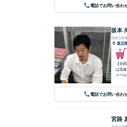
電話でお問い合わ
坂本 
清陵法律
鹿児
【全国
は迅速
メール
電話でお問い合わ
宮路 
宮路法律