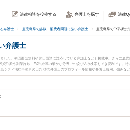
法律相談を投稿する
弁護士を探す
法律Q
る弁護士
鹿児島県で詐欺・消費者問題に強い弁護士
鹿児島県でFX詐欺に
い弁護士
かりました。初回面談無料や休日面談に対応している弁護士なども掲載中。さらに鹿
投資詐欺や副業詐欺、FX詐欺等の細かな分野での絞り込み検索もでき便利です。特
鹿児島シティ法律事務所の田丸 啓志弁護士のプロフィール情報や弁護士費用、強みな
士に相談したい』『FX詐欺のトラブル解決の実績豊富な近くの弁護士を検索したい』
りの相談者さんにおすすめです。
欺