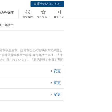
弁護士の方はこちら
&Aを探す
閲覧履歴
マイリスト
ログイン
強い弁護士
児島市や鹿屋市、姶良市などの地域条件で弁護士
に宮路法律事務所の宮路 真行弁護士や樋口法律
どが注目されています。『鹿児島県で土日や夜間
『初回相談無料でFX詐欺を法律相談できる鹿児
変更
変更
変更