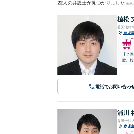
22
人の弁護士が見つかりました
(検索
植松 
蒼天法律
鹿児
【全国
欺、投
電話でお問い合わ
浦川 
弁護士法
鹿児