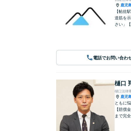
鹿児
【帖佐駅
道筋を示
さい」【
電話でお問い合わ
樋口 
樋口法律
鹿児
ともに悩
【賠償金
まで完全