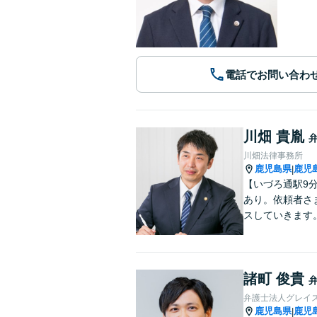
電話でお問い合わ
川畑 貴胤
川畑法律事務所
鹿児島県
鹿児
|
【いづろ通駅9
あり。依頼者さ
スしていきます
諸町 俊貴
弁護士法人グレイス
鹿児島県
鹿児
|