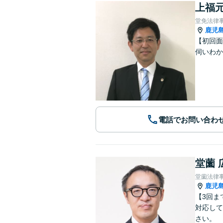
上福元
堂免法律
鹿児
【初回面
伺いわか
電話でお問い合わ
堂薗 
堂薗法律
鹿児
【3回ま
対応して
さい。