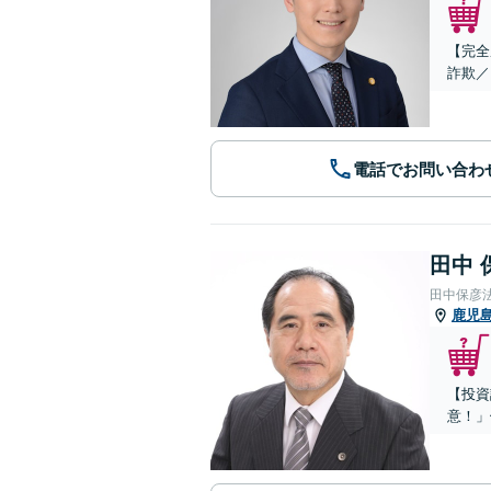
【完全
詐欺／
電話でお問い合わ
田中 
田中保彦
鹿児
【投資
意！」