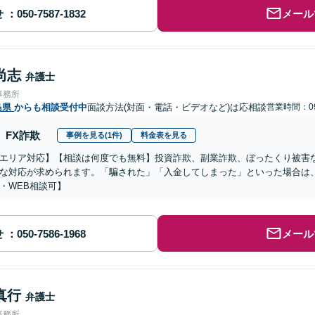
せ
メール
尚志
弁護士
事務所
島県
からも相談受付中
面談方法(対面・電話・ビデオなど)は応相談
営業時間：09
FX詐欺
事例を見る(1件)
料金表を見る
エリア対応】【相談は何度でも無料】投資詐欺、副業詐欺、ぼったくり被害
な対応が求められます。「騙された」「入金してしまった」といった場合は
・WEB相談可】
せ
メール
真行
弁護士
事務所