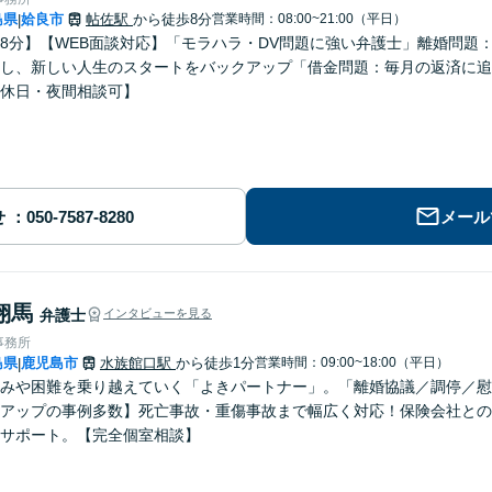
島県
姶良市
帖佐駅
から徒歩8分
営業時間：08:00~21:00（平日）
|
8分】【WEB面談対応】「モラハラ・DV問題に強い弁護士」離婚問題
し、新しい人生のスタートをバックアップ「借金問題：毎月の返済に追
休日・夜間相談可】
せ
メール
翔馬
弁護士
インタビューを見る
事務所
島県
鹿児島市
水族館口駅
から徒歩1分
営業時間：09:00~18:00（平日）
|
みや困難を乗り越えていく「よきパートナー」。「離婚協議／調停／慰
アップの事例多数】死亡事故・重傷事故まで幅広く対応！保険会社との
サポート。【完全個室相談】