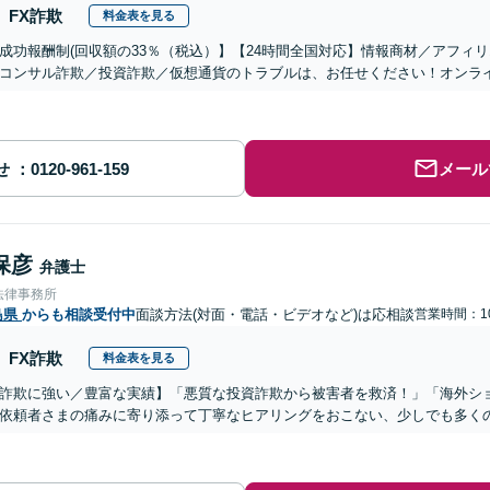
FX詐欺
料金表を見る
成功報酬制(回収額の33％（税込）】【24時間全国対応】情報商材／アフィ
コンサル詐欺／投資詐欺／仮想通貨のトラブルは、お任せください！オンラ
せ
メール
保彦
弁護士
法律事務所
島県
からも相談受付中
面談方法(対面・電話・ビデオなど)は応相談
営業時間：10
FX詐欺
料金表を見る
詐欺に強い／豊富な実績】「悪質な投資詐欺から被害者を救済！」「海外シ
依頼者さまの痛みに寄り添って丁寧なヒアリングをおこない、少しでも多く