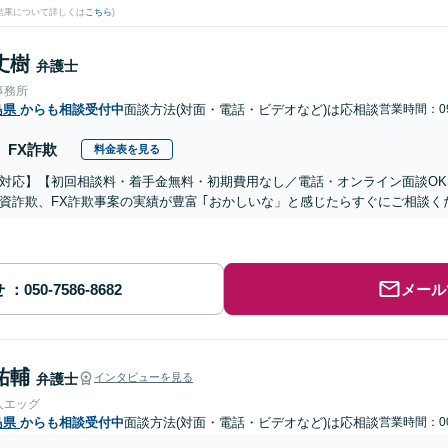
結果について詳しくは
こちら
)
丈樹
弁護士
事務所
島県
からも相談受付中
面談方法(対面・電話・ビデオなど)は応相談
営業時間：09
FX詐欺
料金表を見る
対応】【初回相談料・着手金無料・初期費用なし／電話・オンライン面談OK、
資詐欺、FX詐欺事案の実績が豊富 ｢おかしいな」と感じたらすぐにご相談く
せ
メール
祐輔
弁護士
インタビューを見る
人エッグ
島県
からも相談受付中
面談方法(対面・電話・ビデオなど)は応相談
営業時間：00