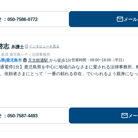
せ
メール
啓志
弁護士
インタビューを見る
人萩原 鹿児島シティ法律事務所
島県
鹿児島市
天文館通駅
から徒歩1分
営業時間：09:00~18:00（平日）
|
通電停1分】鹿児島県を中心に地域のみなさまに愛される法律事務所。
。依頼者さまにとって「一番の頼れる存在」でいられるよう親身になっ
せ
メー