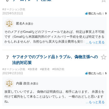
いずれにせよ、万が一警察が動いた場合のことを考え、販売した鞄の
入手先等を明らかにできる資料等をまとめておかれることをおすすめ
#オークション詐欺
いたします。 先方の脅し文句等がエスカレートするようでしたら、や
2025年5月31日
役にたった
9
りとりが分かる資料、鞄の入手先に関する資料等をまとめて警察に強
要罪や詐欺罪等で被害届を出せないか相談されることも考えられるか
匿名A
弁護士
と存じます。 なお、一般論として、不当請求について、相手が弁護士
そのメアドがGmailなどのフリーメールであれば、特定は事実上不可能
を持ち出してきた場合は、弁護士の氏名と登録番号を聞いた上で、日
です（Gmailなら米国裁判所のディスカバリー手続を使えば特定できる
弁連の弁護士検索ページで実在するか確認し、仮に実在する場合であ
かもしれませんが、当然ながら莫大な弁護士費用も覚悟しなければな
ってもなりすましの可能性もあるので、日弁連の弁護士検索ページで
りません）。国内プロバイダのメールアドレスや携帯電話のキャリア
表示された電話番号に当該事件を受任しているかどうか確認するよう
メールである場合は弁護士会照会で判明する可能性がありますが、見
にしてください。弁護士に確認する際であっても、あなたの個人情報
通しや費用感については弁護士へ直接おたずねいただいた方がよいで
7
ヤフオクでのブランド品トラブル、偽物主張への
についてはできるだけ伏せる形の方が良いかと存じます。今回の場合
しょう。
でいえば、あなたの本名を名乗らなくともフリマアプリ上のアカウン
法的対応策
ト名や事件の概要等を伝えれば十分事件を特定できるかと存じます。
#オークション詐欺
#加害者
#被害者
#特殊詐欺
ポイントは相手から聞いた弁護士の連絡先ではなりすましたニセ弁護
2023年2月10日
役にたった
5
士が応対する可能性があるので、必ずご自身で日弁連の弁護士検索ペ
ージで検索して表示された電話番号にかけて確認することです。 いず
内藤 政信
弁護士
れにせよ、先方に対して個人情報を不用意に開示することはおすすめ
しません。弁護士に電話する際も基本的には非通知でかけて電話番号
放置していいですよ。 偽物の証明責任は、相手にあります。 弁護士を
等は教えない方が良いかと存じます。
付けて裁判をして来ることはないでしょう。 一種のおどしと思います
ね。