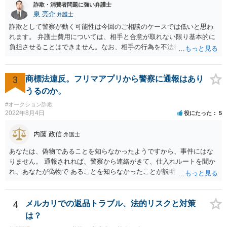
詐欺・消費者問題に強い弁護士
泉 亮介
弁護士
詐欺として警察が動く可能性は今回のご相談のケースでは低いと思わ
れます。 弁護士費用については、相手と合意が取れない限り基本的に
負担させることはできません。なお、相手の行為を不法行為として損
害賠償請求をするのであれば、請求金額の1割を弁護士費用分の損害と
して請求することも可能です。
3
商標法違反。フリマアプリから警察に通報はあり
うるのか。
#オークション詐欺
2022年8月4日
役にたった
5
内藤 政信
弁護士
あなたは、偽物であることを知らなかったようですから、事件にはな
りません。 通報されれば、警察から連絡がきて、仕入れルートを聞か
れ、あなたが偽物で あることを知らなかったことが説明できれば、事
件にはなりません。 個数が多くなければ、通報されることもないでし
ょう。
4
メルカリでの返品トラブル、法的リスクと対策
は？