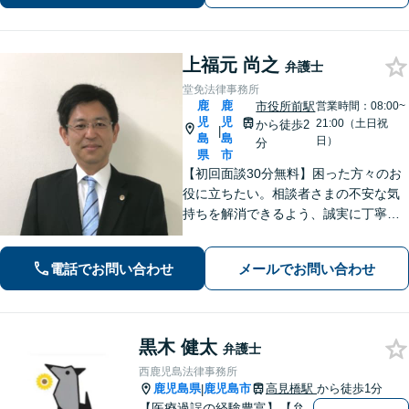
可】
上福元 尚之
弁護士
堂免法律事務所
鹿
鹿
市役所前駅
営業時間：08:00~
児
児
21:00（土日祝
から徒歩2
|
島
島
日）
分
県
市
【初回面談30分無料】困った方々のお
役に立ちたい。相談者さまの不安な気
持ちを解消できるよう、誠実に丁寧に
お話を伺いわかりやすい説明を心がけ
ております【市役所前2分】【休日・夜
電話でお問い合わせ
メールでお問い合わせ
間面談OKも可能】
黒木 健太
弁護士
西鹿児島法律事務所
鹿児島県
鹿児島市
高見橋駅
から徒歩1分
|
【医療過誤の経験豊富】【弁