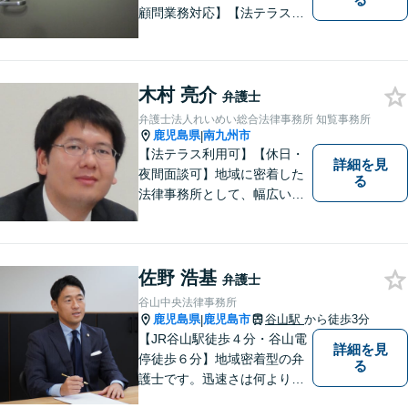
顧問業務対応】【法テラス対
応】【初回３０分無料】【上
塩屋電停から徒歩6分】【駐車
場有り】
木村 亮介
弁護士
弁護士法人れいめい総合法律事務所 知覧事務所
鹿児島県
南九州市
|
【法テラス利用可】【休日・
詳細を見
夜間面談可】地域に密着した
る
法律事務所として、幅広い分
野に対応いたします。トラブ
ルになる前、あるいは、トラ
ブルが大きくなる前に、不安
なことやお困りごとがござい
佐野 浩基
弁護士
ましたらお早めにご相談くだ
谷山中央法律事務所
さい。
鹿児島県
鹿児島市
谷山駅
から徒歩3分
|
【JR谷山駅徒歩４分・谷山電
詳細を見
停徒歩６分】地域密着型の弁
る
護士です。迅速さは何よりの
誠実さと考えています。ぜ