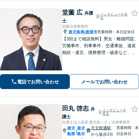
堂薗 広
弁護
インタビューを見
る
士
堂薗法律事務所
鹿児島県
鹿屋市
営業時間：本日定休日
|
【3回まで相談無料】男女・離婚問題、
労働事件、刑事事件、交通事故、遺産
相続・遺言、債務整理・破産など、幅
広く対応しています。【休日・夜間も
対応】どこに相談したらいいか分から
ない場合、まずは堂園法律事務所まで
ご相談ください。
電話でお問い合わせ
メールでお問い合わせ
田丸 啓志
弁
インタビューを
見る
護士
弁護士法人萩原 鹿児島シティ法律事務所
天文館通駅
営業時間：本
鹿児
鹿児
|
島県
島市
日定休日
から徒歩1分