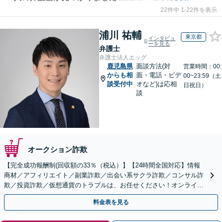
22件中 1-22件を表示
浦川 祐輔
東京都
インタビュ
ーを見る
弁護士
弁護士法人エッグ
鹿児島県
面談方法(対
営業時間：00:
からも相
面・電話・ビデ
00~23:59（土
談受付中
オなど)は応相
日祝日）
談
オークション詐欺
【完全成功報酬制(回収額の33％（税込）】【24時間全国対応】情報
商材／アフィリエイト／副業詐欺／出会い系サクラ詐欺／コンサル詐
欺／投資詐欺／仮想通貨のトラブルは、お任せください！オンライン
のみで解決も可能！
料金表を見る