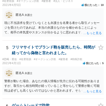
#名誉毀損
#オークション詐欺
#被害者
#法人・ビジネス
2021年4月5日
役にたった
10
匿名A
弁護士
現に不当請求を受けていなくとも弁護士を名乗る者から取引メッセー
ジを受けたのであれば、本当の弁護士なのかを確かめることによっ
て、相手の本気度やスタンスが分かるように思われます。
5
フリマサイトでブランド鞄を販売したら、時間が
経ってから偽物と言われました。
#恐喝・脅迫
#名誉毀損
#オークション詐欺
#被害者
#特殊詐欺
2021年4月1日
役にたった
5
匿名A
弁護士
警察が動いた場合、あなたの個人情報が先方に伝わる可能性がありま
すが、取引から相当時間が経っていること等からして警察が動く可能
性は必ずしも高くないのではないかと思われます。そもそも虚偽の事
実で警察に被害申告をした場合、先方が虚偽告訴罪に問われることを
考えますと、先方が勘違いしている等の事情がないかぎり、先方が警
察に被害申告することはあまり考えにくいのではないかと存じます。
6
ゲームトレードで詐欺