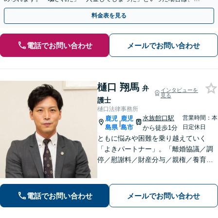
早めにご相談ください。【電話・メール・WEB相談可】
料金表を見る
電話でお問い合わせ
メールでお問い合わせ
樋口 翔馬
弁
インタビューを
見る
護士
樋口法律事務所
水族館口駅
営業時間：本
鹿児
鹿児
|
島県
島市
日定休日
から徒歩1分
ともに悩みや困難を乗り越えていく
「よきパートナー」。「離婚協議／調
停／慰謝料／財産分与／親権／養育費
ほか」【賠償金アップの事例多数】死
亡事故・重傷事故まで幅広く対応！保
険会社との交渉や医師との折衝、後遺
電話でお問い合わせ
メールでお問い合わせ
障害等級認定まで完全サポート。【完
全個室相談】