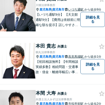
川畑法律事務所
鹿児島県
鹿児島市
いづろ通駅
から徒歩9分
|
【いづろ通駅9分】 【天文館
詳細を見
通駅9分】【費用は依頼前に明
る
確な額を提示】話しやすさを
重視した対応に自信あり。依
頼者さまに納得いくまで心の
うちを話してもらったうえ
本田 貴志
で、お悩みの解決に向けて丁
弁護士
寧にアドバイスしていきま
鶴丸法律事務所
す。
鹿児島県
鹿児島市
高見馬場駅
から徒歩1分
|
【初回相談無料】【年間相談
詳細を見
実績多数】相続問題・交通事
る
故・借金・離婚等幅広い事件
に対応しています。親しみや
すい弁護士が、依頼者様のた
めに、最良の結果を追求しま
本間 大寿
す。困ったらすぐにご相談く
弁護士
ださい。
弁護士法人みずほ法律事務所
鹿児島県
鹿児島市
市役所前駅
から徒歩2分
|