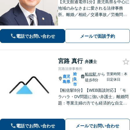
【天文館通電停1分】鹿児島県を中心に
地域のみなさまに愛される法律事務
所。離婚／相続／交通事故／労働問題
／刑事事件など。依頼者さまにとって
「一番の頼れる存在」でいられるよう
親身になって対応します。【近隣駐車
電話でお問い合わせ
メールで面談予約
場あり】
宮路 真行
弁護士
宮路法律事務所
姶
帖佐駅
から
営業時間：本
鹿児
良
|
日定休日
徒歩8分
島県
市
【帖佐駅8分】【WEB面談対応】「モ
ラハラ・DV問題に強い弁護士」離婚問
題：専業主婦の方でも経済的な自立に
向けた道筋を示し、新しい人生のスタ
ートをバックアップ「借金問題：毎月
の返済に追われる自転車操業状態の方
電話でお問い合わせ
メールでお問い合わせ
もご相談ください」【休日・夜間相談