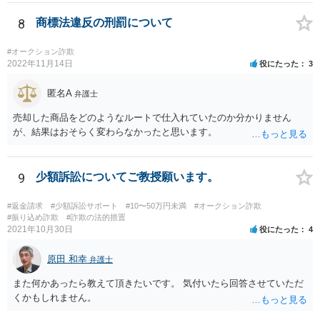
8
商標法違反の刑罰について
#オークション詐欺
2022年11月14日
役にたった
3
匿名A
弁護士
売却した商品をどのようなルートで仕入れていたのか分かりません
が、結果はおそらく変わらなかったと思います。
9
少額訴訟についてご教授願います。
#返金請求
#少額訴訟サポート
#10〜50万円未満
#オークション詐欺
#振り込め詐欺
#詐欺の法的措置
2021年10月30日
役にたった
4
原田 和幸
弁護士
また何かあったら教えて頂きたいです。 気付いたら回答させていただ
くかもしれません。