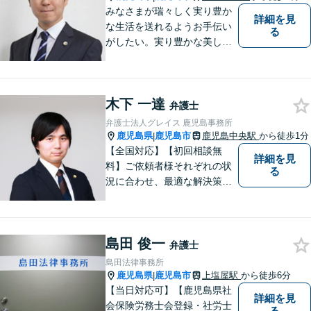
みなさまが瑞々しく実り豊か
詳細を見
な生活を送れるようお手伝い
る
がしたい。実り豊かな美しい
国を作る一助になりたい。
「実る程首を垂れる稲穂か
な」という初心を大切に，み
木下 一達
なさまと一緒に成長させてい
弁護士
ただきたい。それが私たち，
弁護士法人グレイス 鹿児島事務所
みずほ法律事務所の思いで
鹿児島県
鹿児島市
鹿児島中央駅
から徒歩1分
|
す。
【全国対応】【初回相談無
詳細を見
料】ご依頼者様それぞれの状
る
況に合わせ、最適な解決策を
ご提案します。緊急のご相談
にも迅速に対応いたします。
一つひとつの問題に丁寧に向
島田 俊一
き合い、解決までしっかりサ
弁護士
ポートします。【電話・WEB
島田法律事務所
相談も対応可能】
鹿児島県
鹿児島市
上塩屋駅
から徒歩6分
|
【当日対応可】【鹿児島県社
詳細を見
会保険労務士会登録・社労士
る