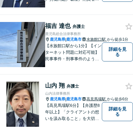
題・詐欺／インターネット問
題に注力。前職は古物商に従
事し、商材の販売管理・経営
福吉 達也
をしておりました。丁寧なヒ
弁護士
アリングで、ご相談の全容を
鹿児島総合法律事務所
明らかにし、納得のいく解決
鹿児島県
鹿児島市
水族館口駅
から徒歩1分
|
を目指します。
【水族館口駅から1分】【イン
詳細を見
ターネット問題に対応可能】
る
民事事件・刑事事件のような
問題のみならず、インターネ
ット問題にも対応しておりま
す。電話・メールでのお問い
山内 翔
合わせも受け付けておりま
弁護士
す。お気軽にご相談くださ
山内法律事務所
い。
鹿児島県
鹿児島市
高見馬場駅
から徒歩6分
|
【高見馬場駅6分】【弁護歴8
詳細を見
年以上】「クライアントの想
る
いを汲み取ること」を大切に
し弁護を行います。ご相談の
際には、皆様の胸の内を詳し