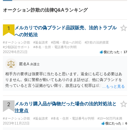
オークション詐欺の法律Q&Aランキング
1
メルカリでの偽ブランド品誤販売、法的トラブル
への対処法
#オークション詐欺
#返金請求
#恐喝・脅迫への対応
#詐欺の法的措置
#少額訴訟サポート
#本名・住所・電話番号が判明
2022年6月21日
役にたった
17
匿名A
弁護士
相手方の要求は強要罪に当たると思います。返金にも応じる必要はあ
りません。仮に警察が動いてもありのまま話せば、他に偽ブランドを
売っていると言う証拠がない限り、故意はなく犯罪は成立しないと判
断してもらえるでしょう。 そもそも鑑定も本当にしているか疑問で
す。本当にブランド品がほしくて損したと思うだけなら元の金額の返
金しか求めないはずですし、靴の機能性に問題がないなら「ブランド
2
メルカリ購入品が偽物だった場合の法的対処法と
品じゃないから履いていかなかった」という主張もまず通りません。
注意点
#オークション詐欺
#返金請求
#本名・住所・電話番号が判明
#10〜50万円未満
2023年11月22日
役にたった
6