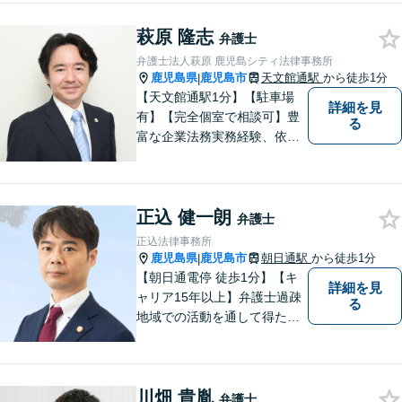
くお聞かせください。納得の
萩原 隆志
いく解決になるよう、精一杯
弁護士
尽力いたします。【対応分野
弁護士法人萩原 鹿児島シティ法律事務所
多数！】
鹿児島県
鹿児島市
天文館通駅
から徒歩1分
|
【天文館通駅1分】【駐車場
詳細を見
有】【完全個室で相談可】豊
る
富な企業法務実務経験、依頼
業務解決実績、旺盛な知的好
奇心をもとに、謙虚かつ誠実
にご依頼者の言葉や想いに耳
正込 健一朗
を傾け、依頼者の悩みに寄り
弁護士
添って助言や提案を提供して
正込法律事務所
参ります。 お気軽にご相談く
鹿児島県
鹿児島市
朝日通駅
から徒歩1分
|
ださい。
【朝日通電停 徒歩1分】【キ
詳細を見
ャリア15年以上】弁護士過疎
る
地域での活動を通して得た経
験とノウハウを生かした弁護
活動。依頼者の内面に真摯に
向き合い、多角的な視点で最
川畑 貴胤
適な解決策をご提案します
弁護士