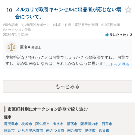
10
メルカリで取引キャンセルに出品者が応じない場
合について。
#返金請求
#少額訴訟サポート
#本名・住所・電話番号が判明
#10万円未満
#オークション詐欺
2026年1月31日
役にたった
2
匿名A
弁護士
少額控訴などを行うことは可能でしょうか？ 少額訴訟ですね。 可能で
すし、話が出来ないならば、それしかないように思います。
もっとみる
市区町村別にオークション詐欺で絞り込む
薩摩
鹿児島市
枕崎市
阿久根市
出水市
指宿市
薩摩川内市
日置市
霧島市
いちき串木野市
南さつま市
南九州市
伊佐市
姶良市