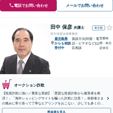
電話でお問い合わせ
メールでお問い合わせ
田中 保彦
弁護士
東京都
田中保彦法律事務所
営業時
鹿児島県
面談方法(対面・電
からも相談
話・ビデオなど)は
間：本日
受付中
応相談
定休日
オークション詐欺
【投資詐欺に強い／豊富な実績】「悪質な投資詐欺から被害者を救
済！」「海外ショッピングサイトを騙った詐欺に注意！」依頼者さま
の痛みに寄り添って丁寧なヒアリングをおこない、少しでも多くの返
金が得られるよう尽力します！
料金表を見る