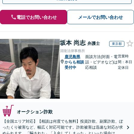
電話でお問い合わせ
メールでお問い合わせ
坂本 尚志
弁護士
東京都
清陵法律事務所
営業時
鹿児島県
面談方法(対面・電
からも相談
話・ビデオなど)は
間：本日
受付中
応相談
定休日
オークション詐欺
【全国エリア対応】【相談は何度でも無料】投資詐欺、副業詐欺、ぼ
ったくり被害など、幅広く対応可能です。詐欺被害は迅速な対応が求
められます。「騙された」「入金してしまった」といった場合は、お