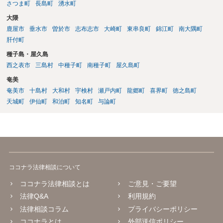
さつま町
長島町
湧水町
大隈
鹿屋市
垂水市
曽於市
志布志市
大崎町
東串良町
錦江町
南大隅町
肝付町
種子島・屋久島
西之表市
三島村
中種子町
南種子町
屋久島町
奄美
奄美市
十島村
大和村
宇検村
瀬戸内町
龍郷町
喜界町
徳之島町
天城町
伊仙町
和泊町
知名町
与論町
ココナラ法律相談について
ココナラ法律相談とは
ご意見・ご要望
法律Q&A
利用規約
法律相談コラム
プライバシーポリシー
ココナラとは
外部送信ポリシー