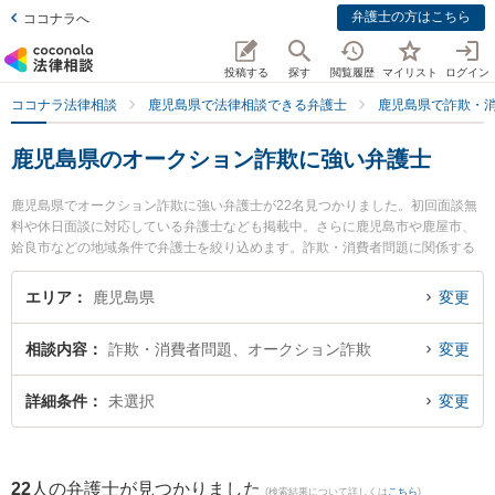
弁護士の方はこちら
ココナラへ
投稿する
探す
閲覧履歴
マイリスト
ログイン
ココナラ法律相談
鹿児島県で法律相談できる弁護士
鹿児島県で詐欺・
鹿児島県のオークション詐欺に強い弁護士
鹿児島県でオークション詐欺に強い弁護士が22名見つかりました。初回面談無
料や休日面談に対応している弁護士なども掲載中。さらに鹿児島市や鹿屋市、
姶良市などの地域条件で弁護士を絞り込めます。詐欺・消費者問題に関係する
投資詐欺や副業詐欺、FX詐欺等の細かな分野での絞り込み検索もでき便利で
す。特に樋口法律事務所の樋口 翔馬弁護士や堂薗法律事務所の堂薗 広弁護士、
エリア
鹿児島県
変更
弁護士法人萩原 鹿児島シティ法律事務所の田丸 啓志弁護士のプロフィール情報
や弁護士費用、強みなどが注目されています。『鹿児島県で土日や夜間に発生
相談内容
詐欺・消費者問題、オークション詐欺
変更
したオークション詐欺のトラブルを今すぐに弁護士に相談したい』『オークシ
ョン詐欺のトラブル解決の実績豊富な近くの弁護士を検索したい』『初回相談
無料でオークション詐欺を法律相談できる鹿児島県内の弁護士に相談予約した
詳細条件
未選択
変更
い』などでお困りの相談者さんにおすすめです。
22
人の弁護士が見つかりました
(検索結果について詳しくは
こちら
)