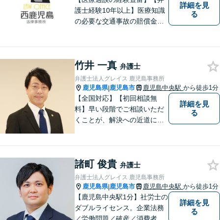
詳細を見
護士経験10年以上】医療知識
る
の必要な交通事故の賠償金請
求、後遺障害等級申請はお任
せ。手術後の後遺症に疑問の
ある人もお気軽にご相談くだ
竹井 一真
さい。依頼者様との信頼関係
弁護士
を大切に解決へ向けて尽力い
弁護士法人グレイス 鹿児島事務所
たします。【休日・夜間対応
鹿児島県
鹿児島市
鹿児島中央駅
から徒歩1分
|
可】
【全国対応】【初回相談無
詳細を見
料】早い段階でご相談いただ
る
くことが、解決への近道にな
ります。これからどう動くの
がよいのか、一人で悩まず一
緒に整理していきましょう。
諸町 俊貴
どんなご相談でも、どうぞお
弁護士
気軽にお声がけください。
弁護士法人グレイス 鹿児島事務所
【電話・WEB相談も対応可
鹿児島県
鹿児島市
鹿児島中央駅
から徒歩1分
|
能】
【鹿児島中央駅1分】社労士の
詳細を見
ダブルライセンス。企業法務
る
／労働問題／破産／消費者問