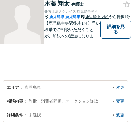
木藤 翔太
弁護士
弁護士法人グレイス 鹿児島事務所
鹿児島県
鹿児島市
鹿児島中央駅
から徒歩1分
|
【鹿児島中央駅徒歩1分】早い
詳細を見
段階でご相談いただくこと
る
が、解決への近道になりま
す。これからどう動くのがよ
いのか、一人で悩まず一緒に
整理していきましょう。どん
なご相談でも、どうぞお気軽
にお声がけください。【初回
相談無料】【電話・WEB面談
可】
エリア
鹿児島県
変更
相談内容
詐欺・消費者問題、オークション詐欺
変更
詳細条件
未選択
変更