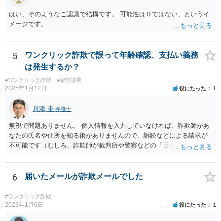
はい、そのようなご認識で結構です。 可能性は０ではない、というイ
メージです。
5
ワンクリック詐欺で誤って年齢確認、支払い義務
は発生するか？
#ワンクリック詐欺
#架空請求
2025年1月12日
役にたった
1
川添 圭
弁護士
無視で問題ありません。 個人情報を入力していなければ、詐欺師があ
なたの氏名や住所を知る術がありませんので、訴訟などによる請求が
不可能です（むしろ、詐欺師が裁判所や警察などの「日の当たる場
所」へ出てくるはずがありません）。
6
届いたメールが詐欺メールでした
#ワンクリック詐欺
2023年1月6日
役にたった
1