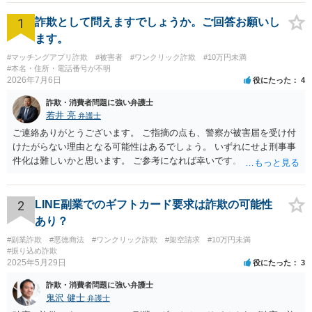
1
詐欺として問えますでしょうか。ご回答お願いし
ます。
#マッチングアプリ詐欺
#被害者
#ワンクリック詐欺
#10万円未満
#本名・住所・電話番号が不明
2026年7月6日
役にたった
4
詐欺・消費者問題に強い弁護士
若井 亮
弁護士
ご連絡ありがとうございます。 ご指摘の点も、警察が被害届を受け付
けたがらない理由となる可能性はあるでしょう。 いずれにせよ刑事事
件化は難しいかと思います。 ご参考になれば幸いです。
2
LINE副業でのギフトカード要求は詐欺の可能性
あり？
#副業詐欺
#悪徳商法
#ワンクリック詐欺
#架空請求
#10万円未満
#振り込め詐欺
2025年5月29日
役にたった
3
詐欺・消費者問題に強い弁護士
鬼沢 健士
弁護士