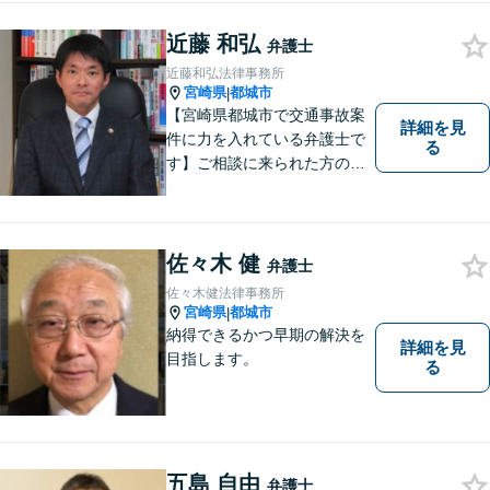
近藤 和弘
弁護士
近藤和弘法律事務所
宮崎県
都城市
|
【宮崎県都城市で交通事故案
詳細を見
件に力を入れている弁護士で
る
す】ご相談に来られた方の話
に先入観を持たずに耳を傾
け，アドバイス致します。お
引き受けした案件について
は，依頼者が希望されるベス
佐々木 健
弁護士
トな解決に至るよう最善を尽
佐々木健法律事務所
くします。お気軽にご相談く
宮崎県
都城市
|
ださい。
納得できるかつ早期の解決を
詳細を見
目指します。
る
五島 自由
弁護士