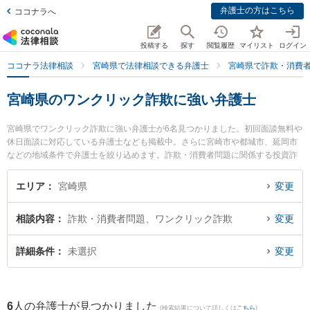
弁護士の方はこちら
ココナラへ
投稿する
探す
閲覧履歴
マイリスト
ログイン
ココナラ法律相談
宮崎県で法律相談できる弁護士
宮崎県で詐欺・消費
宮崎県のワンクリック詐欺に強い弁護士
宮崎県でワンクリック詐欺に強い弁護士が6名見つかりました。初回面談無料や
休日面談に対応している弁護士なども掲載中。さらに宮崎市や都城市、延岡市
などの地域条件で弁護士を絞り込めます。詐欺・消費者問題に関係する投資詐
欺や副業詐欺、FX詐欺等の細かな分野での絞り込み検索もでき便利です。特に
AXIS法律事務所の内山 悠太郎弁護士や近藤和弘法律事務所の近藤 和弘弁護
エリア
宮崎県
変更
士、佐々木健法律事務所の佐々木 健弁護士のプロフィール情報や弁護士費用、
強みなどが注目されています。『宮崎県で土日や夜間に発生したワンクリック
相談内容
詐欺・消費者問題、ワンクリック詐欺
変更
詐欺のトラブルを今すぐに弁護士に相談したい』『ワンクリック詐欺のトラブ
ル解決の実績豊富な近くの弁護士を検索したい』『初回相談無料でワンクリッ
ク詐欺を法律相談できる宮崎県内の弁護士に相談予約したい』などでお困りの
詳細条件
未選択
変更
相談者さんにおすすめです。
6
人の弁護士が見つかりました
(検索結果について詳しくは
こちら
)