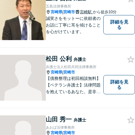
五島法律事務所
宮崎県
宮崎市
宮崎駅
から徒歩10分
|
誠実さをモットーに依頼者の
詳細を見
お話に丁寧に耳を傾けること
る
を心がけています。
松田 公利
弁護士
弁護士法人松田共同法律事務所
宮崎県
宮崎市
|
【債務整理は初回相談無料】
詳細を見
【ベテラン弁護士】法律問題
る
を抱えているあなた。是非一
度ご相談ください。
山田 秀一
弁護士
あおば法律事務所
宮崎県
宮崎市
|