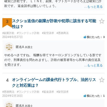
確実に詐欺です。 ＬＩＮＥ、副業、ギフトカードがそろえば確実に詐
欺です。 返金請求は難しいでしょう。
3
スクショ送信の副業が詐欺や犯罪に該当する可能
性は？
#副業詐欺
#ワンクリック詐欺
#架空請求
#悪徳商法
2024年9月27日
役にたった
3
匿名A
弁護士
やめるべきですね。 報酬を得てマネーロンダリングをしている形です
ので、刑事責任を問われますし、詐欺の被害者等から民事の責任追及
を受けます。
4
オンラインゲームの課金代行トラブル、法的リス
クと対応策は？
#悪徳商法
#ワンクリック詐欺
#返金請求
#架空請求
2024年2月16日
役にたった
1
匿名A
弁護士