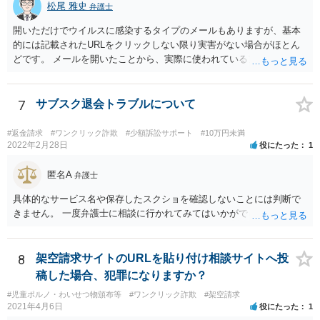
松尾 雅史
弁護士
開いただけでウイルスに感染するタイプのメールもありますが、基本
的には記載されたURLをクリックしない限り実害がない場合がほとん
どです。 メールを開いたことから、実際に使われているアドレスであ
ることが送信者に知られてしまう場合もありますが、その場合でも迷
惑メールが増える程度の不利益にとどまると思います。 相手が何か言
ってきてもお金は払わないようにしてください。
7
サブスク退会トラブルについて
#返金請求
#ワンクリック詐欺
#少額訴訟サポート
#10万円未満
2022年2月28日
役にたった
1
匿名A
弁護士
具体的なサービス名や保存したスクショを確認しないことには判断で
きません。 一度弁護士に相談に行かれてみてはいかがでしょうか。
8
架空請求サイトのURLを貼り付け相談サイトへ投
稿した場合、犯罪になりますか？
#児童ポルノ・わいせつ物頒布等
#ワンクリック詐欺
#架空請求
2021年4月6日
役にたった
1