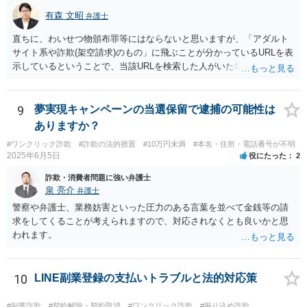
有森 文昭
弁護士
直ちに、わいせつ物頒布罪等にはならないと思いますが、「アダルト
サイト系や詐欺(架空請求)のもの」に飛ぶことが分かっているURLを表
示しているということで、当該URLを検索した人がいた場合には、何
らかの苦情等が寄せられることが十分考えられます。 基本的には速や
かに削除いただいた方がよいものと思われます。
9
夢実現キャンペーンの当選保留で逮捕の可能性は
ありますか？
#ワンクリック詐欺
#詐欺の法的措置
#10万円未満
#本名・住所・電話番号が不明
2025年6月5日
役にたった
2
詐欺・消費者問題に強い弁護士
泉 亮介
弁護士
警察や弁護士、業務妨害といった圧力のある言葉を並べて金銭等の請
求をしてくることが考えられますので、対応されなくとも良いかと思
われます。
10
LINE副業登録の支払いトラブルと法的対応策
#副業詐欺
#契約解除・契約取消
#ワンクリック詐欺
#振り込め詐欺