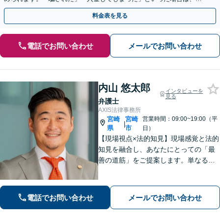
早めにご相談ください。【電話・メール・WEB相談可】
料金表を見る
電話でお問い合わせ
メールでお問い合わせ
内山 悠太郎
インタビューを
見る
弁護士
AXIS法律事務所
宮崎
宮崎
営業時間：09:00~19:00（平
|
県
市
日）
【現場視点×法的知見】現場感覚と法的
知見を融合し、あなたにとっての「最
善の道筋」をご提案します。単なるリ
スク指摘ではなく、解決まで誠実に向
き合い伴走いたします。不安や迷い
に、確かな指針を。お気軽にご相談く
電話でお問い合わせ
メールでお問い合わせ
ださい。