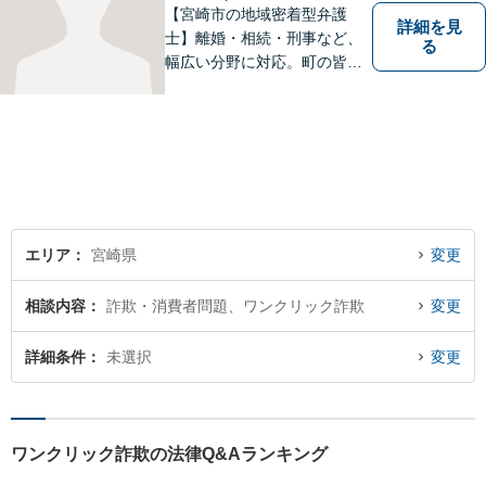
【宮崎市の地域密着型弁護
詳細を見
士】離婚・相続・刑事など、
る
幅広い分野に対応。町の皆様
を平穏な暮らしへと導きま
す。問題はお一人で抱え込む
ことなく、お気軽にご相談く
ださい。きっと道が開けま
す。
エリア
宮崎県
変更
相談内容
詐欺・消費者問題、ワンクリック詐欺
変更
詳細条件
未選択
変更
ワンクリック詐欺の法律Q&Aランキング