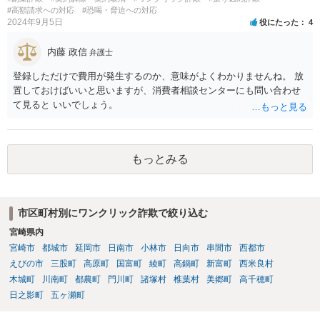
#高額請求への対応
#恐喝・脅迫への対応
2024年9月5日
役にたった
4
内藤 政信
弁護士
登録しただけで費用が発生するのか、意味がよくわかりませんね。 放
置しておけばいいと思いますが、消費者相談センターにも問い合わせ
て見ると いいでしょう。
もっとみる
市区町村別にワンクリック詐欺で絞り込む
宮崎県内
宮崎市
都城市
延岡市
日南市
小林市
日向市
串間市
西都市
えびの市
三股町
高原町
国富町
綾町
高鍋町
新富町
西米良村
木城町
川南町
都農町
門川町
諸塚村
椎葉村
美郷町
高千穂町
日之影町
五ヶ瀬町