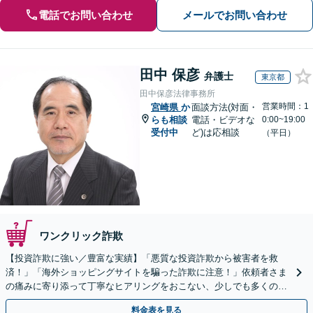
電話でお問い合わせ
メールでお問い合わせ
田中 保彦
弁護士
東京都
田中保彦法律事務所
営業時間：1
宮崎県
か
面談方法(対面・
らも相談
電話・ビデオな
0:00~19:00
受付中
ど)は応相談
（平日）
ワンクリック詐欺
【投資詐欺に強い／豊富な実績】「悪質な投資詐欺から被害者を救
済！」「海外ショッピングサイトを騙った詐欺に注意！」依頼者さま
の痛みに寄り添って丁寧なヒアリングをおこない、少しでも多くの返
金が得られるよう尽力します！
料金表を見る