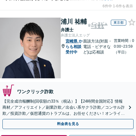
6件中 1-6件を表示
浦川 祐輔
東京都
インタビュ
ーを見る
弁護士
弁護士法人エッグ
営業時間：0
宮崎県
か
面談方法(対面・
らも相談
電話・ビデオな
0:00~23:59
受付中
ど)は応相談
（平日）
ワンクリック詐欺
【完全成功報酬制(回収額の33％（税込）】【24時間全国対応】情報
商材／アフィリエイト／副業詐欺／出会い系サクラ詐欺／コンサル詐
欺／投資詐欺／仮想通貨のトラブルは、お任せください！オンライン
のみで解決も可能！
料金表を見る