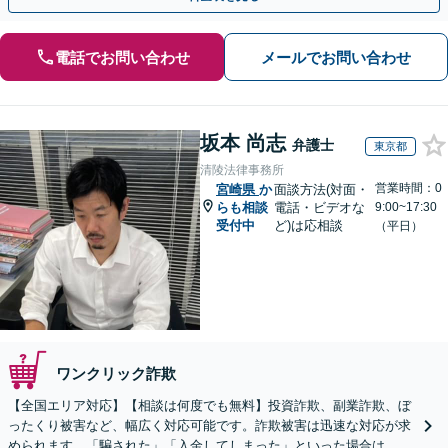
電話でお問い合わせ
メールでお問い合わせ
坂本 尚志
弁護士
東京都
清陵法律事務所
営業時間：0
宮崎県
か
面談方法(対面・
らも相談
電話・ビデオな
9:00~17:30
受付中
ど)は応相談
（平日）
ワンクリック詐欺
【全国エリア対応】【相談は何度でも無料】投資詐欺、副業詐欺、ぼ
ったくり被害など、幅広く対応可能です。詐欺被害は迅速な対応が求
められます。「騙された」「入金してしまった」といった場合は、お