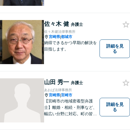
に先入観を持たずに耳を傾
け，アドバイス致します。お
引き受けした案件について
は，依頼者が希望されるベス
佐々木 健
弁護士
トな解決に至るよう最善を尽
佐々木健法律事務所
くします。お気軽にご相談く
宮崎県
都城市
|
ださい。
納得できるかつ早期の解決を
詳細を見
目指します。
る
山田 秀一
弁護士
あおば法律事務所
宮崎県
宮崎市
|
【宮崎市の地域密着型弁護
詳細を見
士】離婚・相続・刑事など、
る
幅広い分野に対応。町の皆様
を平穏な暮らしへと導きま
す。問題はお一人で抱え込む