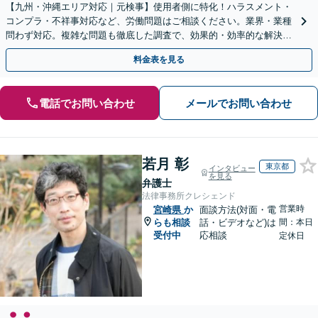
【九州・沖縄エリア対応｜元検事】使用者側に特化！ハラスメント・
コンプラ・不祥事対応など、労働問題はご相談ください。業界・業種
問わず対応。複雑な問題も徹底した調査で、効果的・効率的な解決を
目指します。セカンドオピニオン可【休日・夜間相談可】
料金表を見る
電話でお問い合わせ
メールでお問い合わせ
若月 彰
東京都
インタビュー
を見る
弁護士
法律事務所クレシェンド
営業時
宮崎県
か
面談方法(対面・電
らも相談
話・ビデオなど)は
間：本日
受付中
応相談
定休日