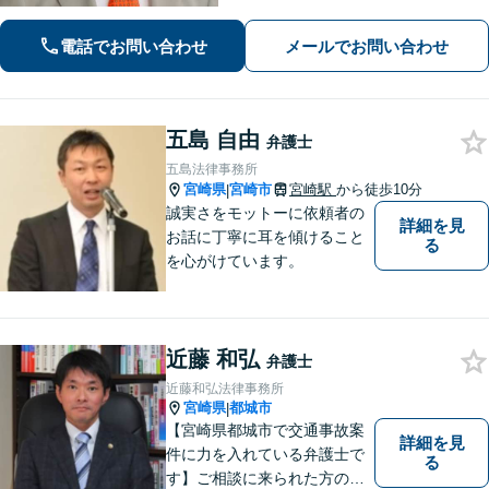
に、確かな指針を。お気軽にご相談く
ださい。
電話でお問い合わせ
メールでお問い合わせ
五島 自由
弁護士
五島法律事務所
宮崎県
宮崎市
宮崎駅
から徒歩10分
|
誠実さをモットーに依頼者の
詳細を見
お話に丁寧に耳を傾けること
る
を心がけています。
近藤 和弘
弁護士
近藤和弘法律事務所
宮崎県
都城市
|
【宮崎県都城市で交通事故案
詳細を見
件に力を入れている弁護士で
る
す】ご相談に来られた方の話