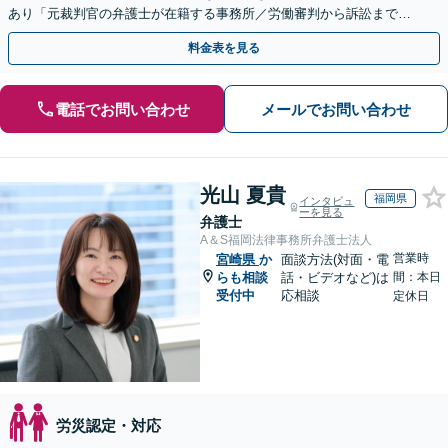
あり「元裁判官の弁護士が在籍する事務所／労働審判から訴訟まで、
裁判官経験を活かした最適な戦略を立案」
料金表を見る
電話でお問い合わせ
メールでお問い合わせ
光山 夏貴
福岡県
インタビュ
ーを見る
弁護士
A＆S福岡法律事務所弁護士法人
営業時
宮崎県
か
面談方法(対面・電
らも相談
話・ビデオなど)は
間：本日
受付中
応相談
定休日
労災認定・対応