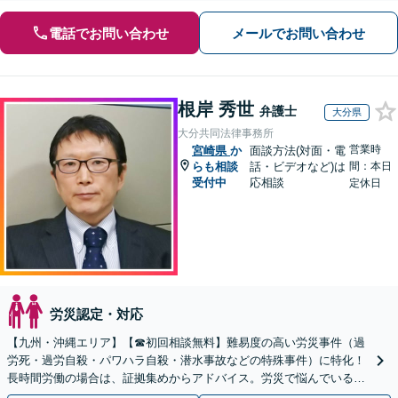
電話でお問い合わせ
メールでお問い合わせ
根岸 秀世
弁護士
大分県
大分共同法律事務所
営業時
宮崎県
か
面談方法(対面・電
らも相談
話・ビデオなど)は
間：本日
受付中
応相談
定休日
労災認定・対応
【九州・沖縄エリア】【☎︎初回相談無料】難易度の高い労災事件（過
労死・過労自殺・パワハラ自殺・潜水事故などの特殊事件）に特化！
長時間労働の場合は、証拠集めからアドバイス。労災で悩んでいる方
は早めにご相談を！【電話相談可能】