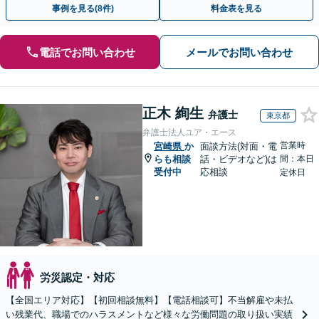
事例を見る(8件)
料金表を見る
電話でお問い合わせ
メールでお問い合わせ
正木 絢生
弁護士
東京都
弁護士法人ユア・エース
営業時
宮崎県
か
面談方法(対面・電
らも相談
話・ビデオなど)は
間：本日
受付中
応相談
定休日
労災認定・対応
【全国エリア対応】【初回相談無料】【電話相談可】不当解雇や未払
い残業代、職場でのハラスメントなど様々な労働問題の取り扱い実績