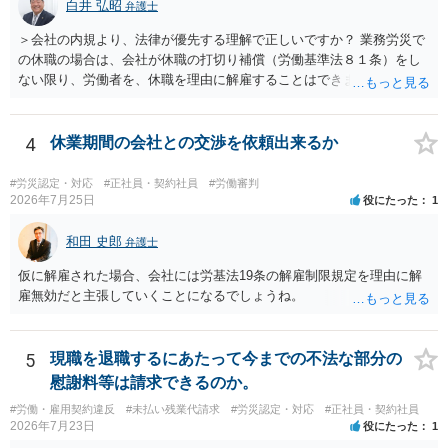
弁護士に直接面談で相談されることをお勧めします。
白井 弘昭
弁護士
＞会社の内規より、法律が優先する理解で正しいですか？ 業務労災で
の休職の場合は、会社が休職の打切り補償（労働基準法８１条）をし
ない限り、労働者を、休職を理由に解雇することはできません（労働
基準法19条）。 会社の就業規則にて定められている休職期間及び休職
期間満了による退職は、業務労災への適用はありませんので、ご安心
ください。 仮に会社が打切り補償をせずに解雇した場合は、不当解雇
4
休業期間の会社との交渉を依頼出来るか
に当たります。 ＞労災の休業補償と、所得補償保険の保険金とは別
に、受け取れる金銭はありますでしょうか？ 業務労災の場合は、会社
#労災認定・対応
#正社員・契約社員
#労働審判
の安全配慮義務違反が認められると解されますので、会社の損害賠償
2026年7月25日
役にたった
1
責任（治療費、通院慰謝料、入院費、入院慰謝料、後遺障害慰謝料、
逸失利益等）が認められる可能性が高いと思われます。 また、業務労
和田 史郎
弁護士
災での第三者行為傷害（同僚の不注意等による事故）の場合は、当該
仮に解雇された場合、会社には労基法19条の解雇制限規定を理由に解
第三者の賠償責任も考えられます。 労災で支払われた分は、損害額か
雇無効だと主張していくことになるでしょうね。
ら控除（損益相殺）されますが、それを超えた部分は、会社もしく
は、第三者から支払ってもらうことになります。 会社等との交渉が必
要になると思います（良い会社でしたら、自ら話してくると思います
5
現職を退職するにあたって今までの不法な部分の
が・・・）。極めて専門的な話ですので、詳細もしくは対応を最寄り
の弁護士にご相談ください。 以上、ご参考まで。
慰謝料等は請求できるのか。
#労働・雇用契約違反
#未払い残業代請求
#労災認定・対応
#正社員・契約社員
2026年7月23日
役にたった
1