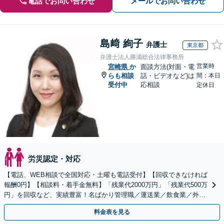
電話でお問い合わせ
メールでお問い合わせ
島﨑 絢子
弁護士
東京都
弁護士法人勝浦総合法律事務所
営業時
宮崎県
か
面談方法(対面・電
らも相談
話・ビデオなど)は
間：本日
受付中
応相談
定休日
労災認定・対応
【電話、WEB相談で全国対応・土曜も電話受付】【回収できなければ
報酬0円】【相談料・着手金無料】「残業代2000万円」「残業代500万
円」を回収など、実績豊富！名ばかり管理職／運送業／飲食業／外資
系など妥協せずに交渉！他で断られた方も対応。
料金表を見る