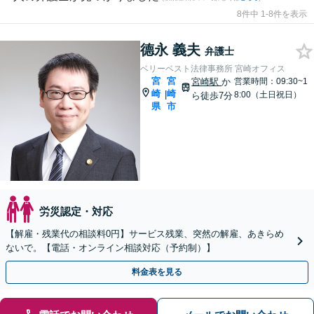
8件中 1-8件を表示
德永 義夫
弁護士
ベリーベスト法律事務所 宮崎オフィス
宮
宮
宮崎駅
か
営業時間：09:30~1
崎
崎
|
8:00（土日祝日）
ら徒歩7分
県
市
労災認定・対応
【解雇・残業代の相談料0円】サービス残業、突然の解雇、あきらめ
ないで。【電話・オンライン相談対応（予約制）】
料金表を見る