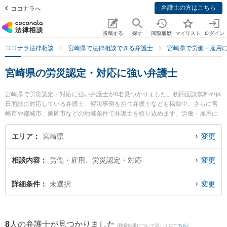
弁護士の方はこちら
ココナラへ
投稿する
探す
閲覧履歴
マイリスト
ログイン
ココナラ法律相談
宮崎県で法律相談できる弁護士
宮崎県で労働・雇用
宮崎県の労災認定・対応に強い弁護士
宮崎県で労災認定・対応に強い弁護士が8名見つかりました。初回面談無料や休
日面談に対応している弁護士、解決事例を持つ弁護士なども掲載中。さらに宮
崎市や都城市、延岡市などの地域条件で弁護士を絞り込めます。労働・雇用に
関係する不当解雇や退職勧奨、内定取消等の細かな分野での絞り込み検索もで
き便利です。特にベリーベスト法律事務所 宮崎オフィスの德永 義夫弁護士やA
エリア
宮崎県
変更
XIS法律事務所の内山 悠太郎弁護士、五島法律事務所の五島 自由弁護士のプロ
フィール情報や弁護士費用、強みなどが注目されています。『宮崎県で土日や
相談内容
労働・雇用、労災認定・対応
変更
夜間に発生した労災認定・対応のトラブルを今すぐに弁護士に相談したい』
『労災認定・対応のトラブル解決の実績豊富な近くの弁護士を検索したい』
『初回相談無料で労災認定・対応を法律相談できる宮崎県内の弁護士に相談予
詳細条件
未選択
変更
約したい』などでお困りの相談者さんにおすすめです。
8
人の弁護士が見つかりました
(検索結果について詳しくは
こちら
)