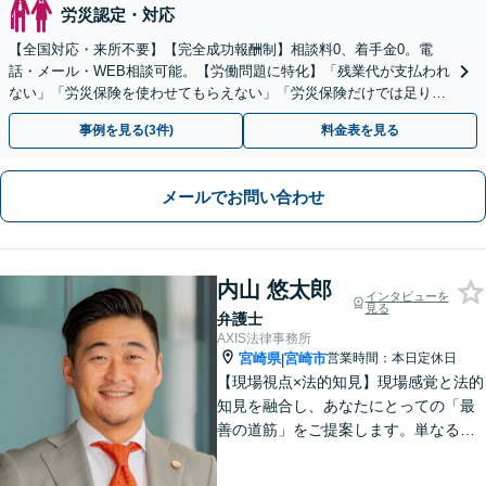
労災認定・対応
【全国対応・来所不要】【完全成功報酬制】相談料0、着手金0。電
話・メール・WEB相談可能。【労働問題に特化】「残業代が支払われ
ない」「労災保険を使わせてもらえない」「労災保険だけでは足りな
い。損害賠償請求したい」など労働問題はお任せを。
事例を見る(3件)
料金表を見る
メールでお問い合わせ
内山 悠太郎
インタビューを
見る
弁護士
AXIS法律事務所
宮崎県
宮崎市
営業時間：本日定休日
|
【現場視点×法的知見】現場感覚と法的
知見を融合し、あなたにとっての「最
善の道筋」をご提案します。単なるリ
スク指摘ではなく、解決まで誠実に向
き合い伴走いたします。不安や迷い