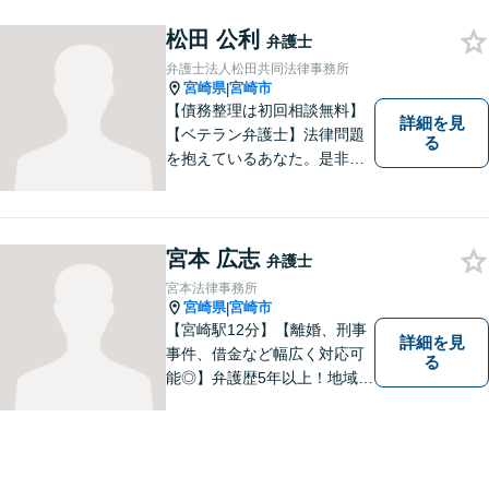
ことなく、お気軽にご相談く
ださい。きっと道が開けま
松田 公利
弁護士
す。
弁護士法人松田共同法律事務所
宮崎県
宮崎市
|
【債務整理は初回相談無料】
詳細を見
【ベテラン弁護士】法律問題
る
を抱えているあなた。是非一
度ご相談ください。
宮本 広志
弁護士
宮本法律事務所
宮崎県
宮崎市
|
【宮崎駅12分】【離婚、刑事
詳細を見
事件、借金など幅広く対応可
る
能◎】弁護歴5年以上！地域に
密着し、一人一人に向き合い
事件を解決してまいります。
お困りごとがあれば、お気軽
にご相談ください。迅速・適