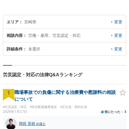
切な解決を目指し尽力しま
す。
エリア
宮崎県
変更
相談内容
労働・雇用、労災認定・対応
変更
詳細条件
未選択
変更
労災認定・対応の法律Q&Aランキング
1
職場事故での負傷に関する治療費や慰謝料の相談
について
#労災認定・対応
#安全配慮義務違反
#正社員・契約社員
2026年7月17日
役にたった
3
岡田 晃朝
弁護士