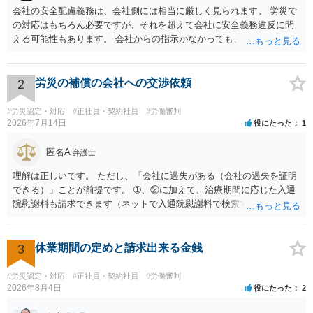
会社の安全配慮義務は、会社側には相当に厳しく見られます。 労災で
の対応はもちろん必要ですが、それを超えて会社に安全義務違反に問
える可能性もあります。 会社からの指示がなかっても、逆に危険な作
業の場合は会社側が危険を告げて注意を促していないとか、定期的な
実地指導をしていないことが問題になった事例もあります。ですの
で、指示が無ければ免責されるわけではありません。責任追及の交渉
2
労災の補償の会社への交渉依頼
となるでしょう。
#労災認定・対応
#正社員・契約社員
#労働審判
2026年7月14日
役にたった
1
匿名A
弁護士
理解は正しいです。 ただし、「会社に過失がある（会社の過失を証明
できる）」ことが前提です。 ➀、②に加えて、治療期間に応じた入通
院慰謝料も請求できます（ネットで入通院慰謝料で検索すると詳しい
説明が出てきます）。 さらに、後遺症が残れば、後遺障害逸失利益と
後遺障害慰謝料も請求できます。これらは後遺障害の等級、あなたの
収入、年齢等で大きく変わりますので一般的にいくらとは言えませ
3
休業期間の定めと請求出来る金銭
ん。 弁護士に依頼する費用はそれぞれの弁護士で異なるので個別に聞
いてみるしかありませんが、旧日弁連規準を使った着手金・成功報酬
#労災認定・対応
#正社員・契約社員
#労働審判
方式と着手金ゼロまたは少額で成功報酬大目の方式のどちらかが多い
2026年8月4日
役にたった
2
と思います（個々の弁護士次第なので一般化はできません）。 早めに