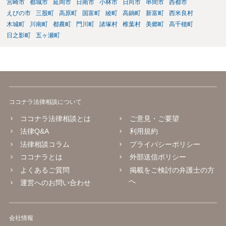
宮崎市
都城市
延岡市
日南市
小林市
日向市
串間市
西都市
えびの市
三股町
高原町
国富町
綾町
高鍋町
新富町
西米良村
木城町
川南町
都農町
門川町
諸塚村
椎葉村
美郷町
高千穂町
日之影町
五ヶ瀬町
ココナラ法律相談について
ココナラ法律相談とは
ご意見・ご要望
法律Q&A
利用規約
法律相談コラム
プライバシーポリシー
ココナラとは
外部送信ポリシー
よくあるご質問
掲載をご検討の弁護士の方
へ
運営へのお問い合わせ
会社情報