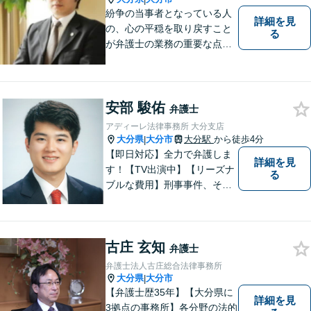
紛争の当事者となっている人
詳細を見
の、心の平穏を取り戻すこと
る
が弁護士の業務の重要な点と
考えています。
安部 駿佑
弁護士
アディーレ法律事務所 大分支店
大分県
大分市
大分駅
から徒歩4分
|
【即日対応】全力で弁護しま
詳細を見
す！【TV出演中】【リーズナ
る
ブルな費用】刑事事件、その
他各種悩みを誠心誠意サポー
ト！お気軽にご相談くださ
い！ 【夜間休日対応可】【大
古庄 玄知
分駅４分】
弁護士
弁護士法人古庄総合法律事務所
大分県
大分市
|
【弁護士歴35年】【大分県に
詳細を見
3拠点の事務所】各分野の法的