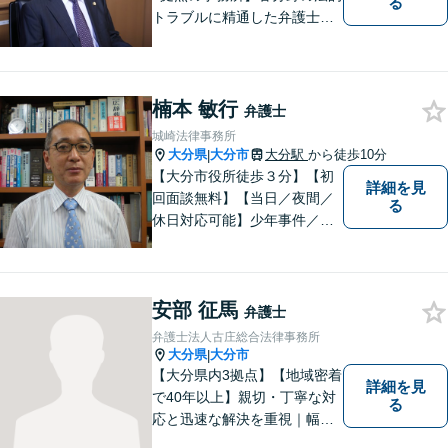
る
トラブルに精通した弁護士で
す。依頼者の心情にとことん
寄り添い、迅速な対応を目指
します。お気軽に相談しやす
いアットホームな雰囲気の事
楠本 敏行
弁護士
務所です。
城崎法律事務所
大分県
大分市
大分駅
から徒歩10分
|
【大分市役所徒歩３分】【初
詳細を見
回面談無料】【当日／夜間／
る
休日対応可能】少年事件／家
事事件／労働事件を中心に、
幅広い法律トラブルに対応し
ています。全ての人に法的サ
安部 征馬
ービスを受けられるべく、社
弁護士
会正義の実現のために最善を
弁護士法人古庄総合法律事務所
尽くします。
大分県
大分市
|
【大分県内3拠点】【地域密着
詳細を見
で40年以上】親切・丁寧な対
る
応と迅速な解決を重視｜幅広
い法律問題に対応し、ご相談