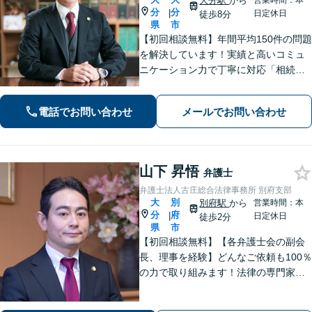
大分駅
から
営業時間：本
分
分
|
日定休日
徒歩8分
県
市
【初回相談無料】年間平均150件の問題
を解決しています！実績と高いコミュ
ニケーション力で丁寧に対応「相続／
離婚／債務整理／不動産（オーナー様
からの未払い賃料回収）／刑事事件
電話でお問い合わせ
メールでお問い合わせ
（私選）」のご相談はお任せください
【事前予約で土日・夜間対応可】【大
分駅9分】
山下 昇悟
弁護士
弁護士法人古庄総合法律事務所 別府支部
大
別
別府駅
から
営業時間：本
分
府
|
日定休日
徒歩2分
県
市
【初回相談無料】【各弁護士会の副会
長、理事を経験】どんなご依頼も100％
の力で取り組みます！法律の専門家と
して、依頼者の意向を汲み取り最適な
アドバイスをいたします。【大分県に3