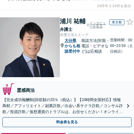
24件中 1-24件を表示
浦川 祐輔
東京都
インタビュ
ーを見る
弁護士
弁護士法人エッグ
営業時間：00:
大分県
面談方法(対面・
からも相
電話・ビデオな
00~23:59（土
談受付中
ど)は応相談
日祝日）
霊感商法
【完全成功報酬制(回収額の33％（税込）】【24時間全国対応】情報
商材／アフィリエイト／副業詐欺／出会い系サクラ詐欺／コンサル詐
欺／投資詐欺／仮想通貨のトラブルは、お任せください！オンライン
のみで解決も可能！
料金表を見る