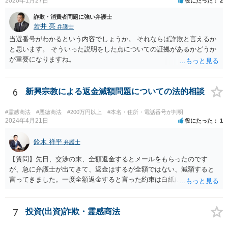
2020年1月27日
役にたった
2
詐欺・消費者問題に強い弁護士
若井 亮
弁護士
当選番号がわかるという内容でしょうか。 それならば詐欺と言えるか
と思います。 そういった説明をした点についての証拠があるかどうか
が重要になりますね。
6
新興宗教による返金減額問題についての法的相談
#霊感商法
#悪徳商法
#200万円以上
#本名・住所・電話番号が判明
2024年4月21日
役にたった
1
鈴木 祥平
弁護士
【質問】先日、交渉の末、全額返金するとメールをもらったのです
が、急に弁護士が出てきて、返金はするが全額ではない、減額すると
言ってきました。一度全額返金すると言った約束は白紙に戻ってしま
うのでしょうか？減額の返金を受けざるを得ないのでしょうか？ 【回
答】弁護士が出てくることによって、当初言っていたことが覆るとい
うことは、よくあることであると思います。最終的な合意が締結され
7
投資(出資)詐欺・霊感商法
ていない以上は、交渉の途中で以前提示していた案を撤回をすること