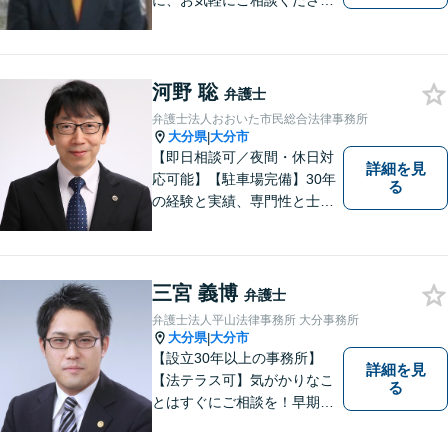
に、お気軽にご相談くださ
い。
河野 聡
弁護士
弁護士法人おおいた市民総合法律事務所
大分県
大分市
|
【即日相談可／夜間・休日対
詳細を見
応可能】【駐車場完備】30年
る
の経験と実績、専門性と士業
連携を最大限に発揮して、常
に市民と共に、常に市民と友
にという気持ちで、お客様の
ニーズに応えます。常に市民
三宮 義博
弁護士
に身近で親しみやすい弁護士
弁護士法人平山法律事務所 大分事務所
であり続けます。
大分県
大分市
|
【設立30年以上の事務所】
詳細を見
【法テラス可】気がかりなこ
る
とはすぐにご相談を！早期対
応で解決の選択肢が広がりま
す。労働問題・相続事件・離