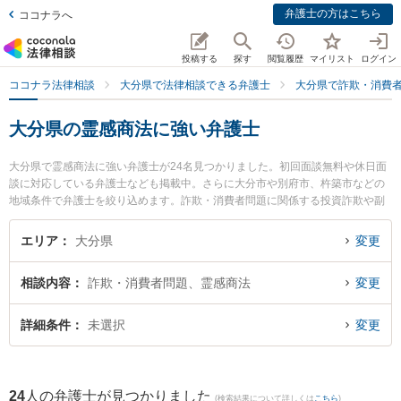
弁護士の方はこちら
ココナラへ
投稿する
探す
閲覧履歴
マイリスト
ログイン
ココナラ法律相談
大分県で法律相談できる弁護士
大分県で詐欺・消費
大分県の霊感商法に強い弁護士
大分県で霊感商法に強い弁護士が24名見つかりました。初回面談無料や休日面
談に対応している弁護士なども掲載中。さらに大分市や別府市、杵築市などの
地域条件で弁護士を絞り込めます。詐欺・消費者問題に関係する投資詐欺や副
業詐欺、FX詐欺等の細かな分野での絞り込み検索もでき便利です。特に園田大
吾法律事務所の園田 大吾弁護士や弁護士法人平山法律事務所 大分事務所の平山
エリア
大分県
変更
蒼太弁護士、大分府内町法律事務所の小野 貴久弁護士のプロフィール情報や弁
護士費用、強みなどが注目されています。『大分県で土日や夜間に発生した霊
相談内容
詐欺・消費者問題、霊感商法
変更
感商法のトラブルを今すぐに弁護士に相談したい』『霊感商法のトラブル解決
の実績豊富な近くの弁護士を検索したい』『初回相談無料で霊感商法を法律相
談できる大分県内の弁護士に相談予約したい』などでお困りの相談者さんにお
詳細条件
未選択
変更
すすめです。
24
人の弁護士が見つかりました
(検索結果について詳しくは
こちら
)