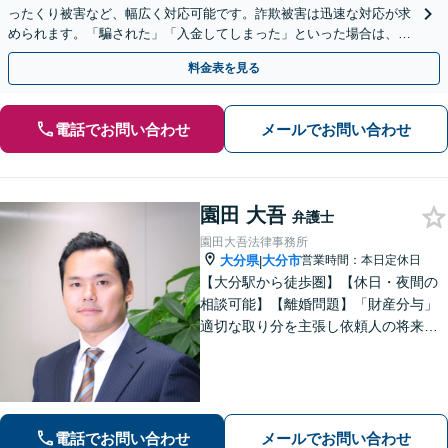
ったくり被害など、幅広く対応可能です。詐欺被害は迅速な対応が求
められます。「騙された」「入金してしまった」といった場合は、お
早めにご相談ください。【電話・メール・WEB相談可】
料金表を見る
電話でお問い合わせ
メールでお問い合わせ
園田 大吾
弁護士
園田大吾法律事務所
大分県
大分市
営業時間：本日定休日
|
【大分駅から徒歩圏】【休日・夜間の
相談可能】【離婚問題】「財産分与」
適切な取り分を主張し依頼人の将来を
守ります。慰謝料減額、生活費請求
も、交渉力と駆け引きで解決へ【借
金・債務整理】自己破産や任意整理な
どお任せください
電話でお問い合わせ
メールでお問い合わせ