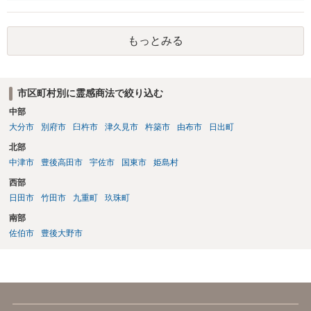
えられますが、主には交渉次第といったところかと存じます。また、
単に契約違反ということになると、慰謝料請求などは法的には認めら
れない可能性が高いと考えられます。 結局のところ相手方が遅々と
もっとみる
して容易に返金に応じない、微々たる金額しか返金に応じないといっ
た場合には、返金交渉について、直接資料を持ち寄り弁護士にご相談
するといったことが考えられます。
市区町村別に霊感商法で絞り込む
中部
大分市
別府市
臼杵市
津久見市
杵築市
由布市
日出町
北部
中津市
豊後高田市
宇佐市
国東市
姫島村
西部
日田市
竹田市
九重町
玖珠町
南部
佐伯市
豊後大野市