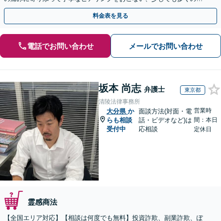
金が得られるよう尽力します！
料金表を見る
電話でお問い合わせ
メールでお問い合わせ
坂本 尚志
弁護士
東京都
清陵法律事務所
営業時
大分県
か
面談方法(対面・電
らも相談
話・ビデオなど)は
間：本日
受付中
応相談
定休日
霊感商法
【全国エリア対応】【相談は何度でも無料】投資詐欺、副業詐欺、ぼ