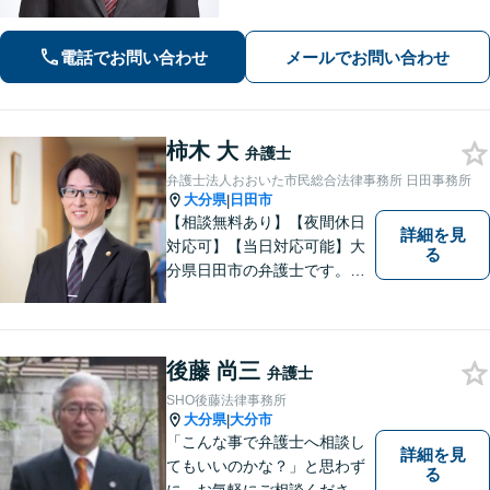
電話でお問い合わせ
メールでお問い合わせ
柿木 大
弁護士
弁護士法人おおいた市民総合法律事務所 日田事務所
大分県
日田市
|
【相談無料あり】【夜間休日
詳細を見
対応可】【当日対応可能】大
る
分県日田市の弁護士です。離
婚・不動産・建築問題に注力
しています。是非一度ご相談
ください。
後藤 尚三
弁護士
SHO後藤法律事務所
大分県
大分市
|
「こんな事で弁護士へ相談し
詳細を見
てもいいのかな？」と思わず
る