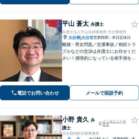
平山 蒼太
弁護士
弁護士法人平山法律事務所 大分事務所
大分県
大分市
営業時間：本日定休日
|
離婚・男女問題／交通事故／相続トラ
ブルなどの交渉は弁護士にお任せくだ
さい！感情的になっている相手側を冷
静にさせ、落ち着いた解決へと導きま
す。【ビデオ面談可】どのような些細
なお悩みでもご相談ください。丁寧に
ヒアリングします。
電話でお問い合わせ
メールで面談予約
小野 貴久
弁
インタビューを
見る
護士
大分府内町法律事務所
大
大