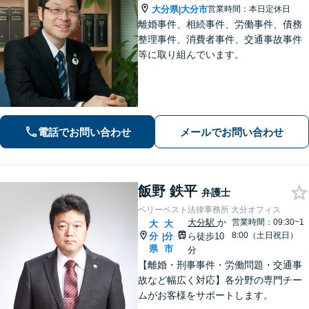
大分県
大分市
営業時間：本日定休日
|
離婚事件、相続事件、労働事件、債務
整理事件、消費者事件、交通事故事件
等に取り組んでいます。
電話でお問い合わせ
メールでお問い合わせ
飯野 鉄平
弁護士
ベリーベスト法律事務所 大分オフィス
大分駅
か
営業時間：09:30~1
大
大
8:00（土日祝日）
分
分
ら徒歩10
|
県
市
分
【離婚・刑事事件・労働問題・交通事
故など幅広く対応】各分野の専門チー
ムがお客様をサポートします。