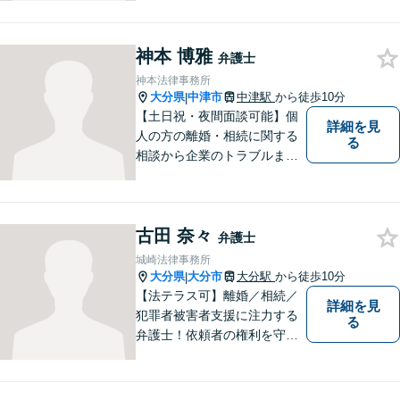
者さまの不安に寄り添いなが
ら最善の解決を目指します
【別府・杵築にも拠点】
神本 博雅
弁護士
神本法律事務所
大分県
中津市
中津駅
から徒歩10分
|
【土日祝・夜間面談可能】個
詳細を見
人の方の離婚・相続に関する
る
相談から企業のトラブルまで
幅広くご相談頂いておりま
す。まずはお気軽にお問合せ
ください。
古田 奈々
弁護士
城崎法律事務所
大分県
大分市
大分駅
から徒歩10分
|
【法テラス可】離婚／相続／
詳細を見
犯罪者被害者支援に注力する
る
弁護士！依頼者の権利を守
り、明るいへと導けるよう全
力バックアップいたします。
【駐車場あり】