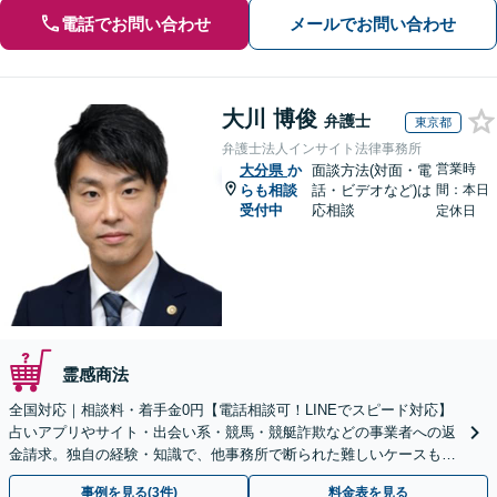
電話でお問い合わせ
メールでお問い合わせ
大川 博俊
弁護士
東京都
弁護士法人インサイト法律事務所
営業時
大分県
か
面談方法(対面・電
らも相談
話・ビデオなど)は
間：本日
受付中
応相談
定休日
霊感商法
全国対応｜相談料・着手金0円【電話相談可！LINEでスピード対応】
占いアプリやサイト・出会い系・競馬・競艇詐欺などの事業者への返
金請求。独自の経験・知識で、他事務所で断られた難しいケースも解
決に導いた実績あり。まずはお気軽にご相談ください
事例を見る(3件)
料金表を見る