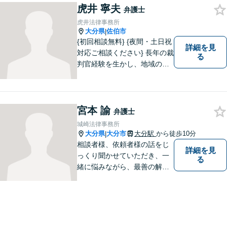
虎井 寧夫
弁護士
虎井法律事務所
大分県
佐伯市
|
{初回相談無料} {夜間・土日祝
詳細を見
対応ご相談ください} 長年の裁
る
判官経験を生かし、地域の皆
様が抱える様々なお悩みを解
決します。
宮本 諭
弁護士
城崎法律事務所
大分県
大分市
大分駅
から徒歩10分
|
相談者様、依頼者様の話をじ
詳細を見
っくり聞かせていただき、一
る
緒に悩みながら、最善の解決
策をご提案させていただきま
す。まずは、お話を聞かせて
ください。