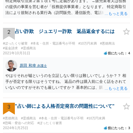
特定商取引法第２条１項１号に定義があります。 →販売業者又は役務
の提供の事業を営む者が「役務提供事業者」となります。 特定商取引
法により規制される業行為（訪問販売、通信販売、電話勧誘販売な
ど）を行うものは、広く同法の事業者に該当し、同法に定めるルール
を守る必要があります。
2
占い詐欺 ジュエリー詐欺 返品返金するには
#ぼったくり被害
#本名・住所・電話番号が不明
#10万円未満
#悪徳商法
#返金請求
#霊感商法
2021年10月31日
役にたった
4
原田 和幸
弁護士
やはりそれが嘘というのを立証しない限りは難しいでしょうか？？ 相
手が否定する限りはそうですね。 返品の件は購入前に全く話をされて
いないのですがそれでも厳しいですか？ 基本的には、購入したのであ
れば、返品できないのが原則だと思います。
3
"占い師による人格否定発言の問題性について"
#悪徳商法
#霊感商法
#本名・住所・電話番号が不明
#10万円未満
#恐喝・脅迫への対応
#ぼったくり被害
2024年1月25日
役にたった
3