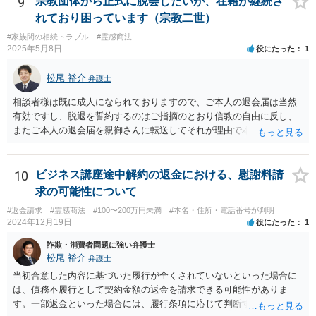
9
宗教団体から正式に脱会したいが、在籍が継続さ
れており困っています（宗教二世）
#家族間の相続トラブル
#霊感商法
2025年5月8日
役にたった
1
松尾 裕介
弁護士
相談者様は既に成人になられておりますので、ご本人の退会届は当然
有効ですし、脱退を誓約するのはご指摘のとおり信教の自由に反し、
またご本人の退会届を親御さんに転送してそれが理由で本部が退会に
応じないのであれば、プライバシー権侵害でもあると思います。 その
ような理由で、誠実に対応いただけなければ損害賠償請求も検討する
旨申し入れたうえで、弁護士名義等で、退会証明等を依頼する内容証
10
ビジネス講座途中解約の返金における、慰謝料請
明郵便を本部宛に送付することが考えられるかと思います。
求の可能性について
#返金請求
#霊感商法
#100〜200万円未満
#本名・住所・電話番号が判明
2024年12月19日
役にたった
1
詐欺・消費者問題に強い弁護士
松尾 裕介
弁護士
当初合意した内容に基づいた履行が全くされていないといった場合に
は、債務不履行として契約金額の返金を請求できる可能性がありま
す。一部返金といった場合には、履行条項に応じて判断することも考