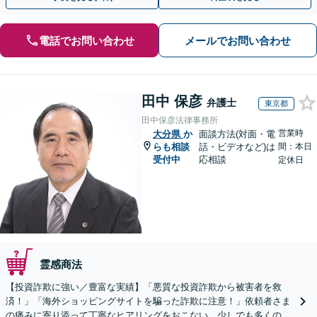
電話でお問い合わせ
メールでお問い合わせ
田中 保彦
弁護士
東京都
田中保彦法律事務所
営業時
大分県
か
面談方法(対面・電
らも相談
話・ビデオなど)は
間：本日
受付中
応相談
定休日
霊感商法
【投資詐欺に強い／豊富な実績】「悪質な投資詐欺から被害者を救
済！」「海外ショッピングサイトを騙った詐欺に注意！」依頼者さま
の痛みに寄り添って丁寧なヒアリングをおこない、少しでも多くの返