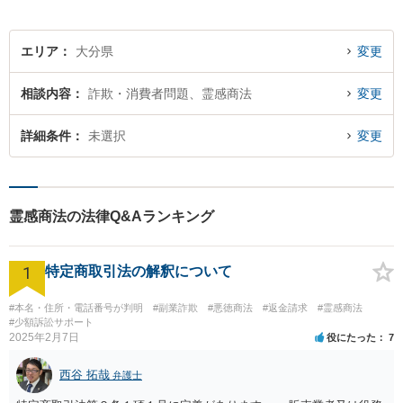
エリア
大分県
変更
相談内容
詐欺・消費者問題、霊感商法
変更
詳細条件
未選択
変更
霊感商法の法律Q&Aランキング
1
特定商取引法の解釈について
#本名・住所・電話番号が判明
#副業詐欺
#悪徳商法
#返金請求
#霊感商法
#少額訴訟サポート
2025年2月7日
役にたった
7
西谷 拓哉
弁護士