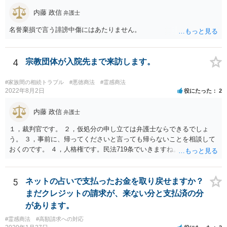
内藤 政信
弁護士
名誉棄損で言う誹謗中傷にはあたりません。
4
宗教団体が入院先まで来訪します。
#家族間の相続トラブル
#悪徳商法
#霊感商法
2022年8月2日
役にたった
2
内藤 政信
弁護士
１，裁判官です。 ２，仮処分の申し立ては弁護士ならできるでしょ
う。 ３，事前に、帰ってくださいと言っても帰らないことを相談して
おくのです。 ４，人格権です。民法719条でいきますね。 これでおわ
ります。
5
ネットの占いで支払ったお金を取り戻せますか？
まだクレジットの請求が、来ない分と支払済の分
があります。
#霊感商法
#高額請求への対応