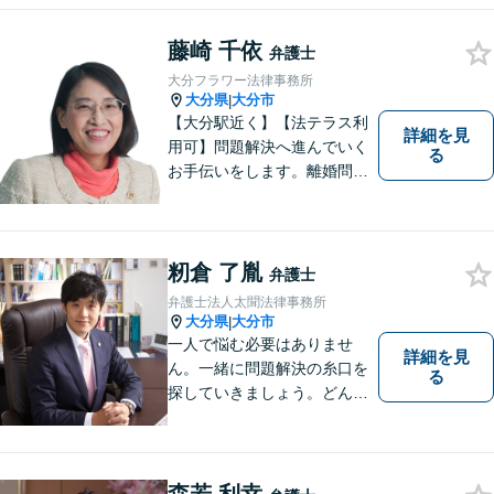
婚事件・交通事件・債務整理
など幅広い問題に柔軟に対応
藤崎 千依
弁護士
いたします。【駐車場あり】
大分フラワー法律事務所
大分県
大分市
|
【大分駅近く】【法テラス利
詳細を見
用可】問題解決へ進んでいく
る
お手伝いをします。離婚問題
／借金問題／交通事故／刑事
事件／企業法務など、幅広い
法律トラブルに対応。【当日
相談可】分かりやすい言葉
籾倉 了胤
弁護士
で、明確に判断をお示しし、
弁護士法人太聞法律事務所
問題解決をサポートいたしま
大分県
大分市
|
す。
一人で悩む必要はありませ
詳細を見
ん。一緒に問題解決の糸口を
る
探していきましょう。どんな
些細なことでも、まずはお気
軽にご相談ください。契約管
理、労務管理等の企業法務と
遺産分割、介護などの高齢社