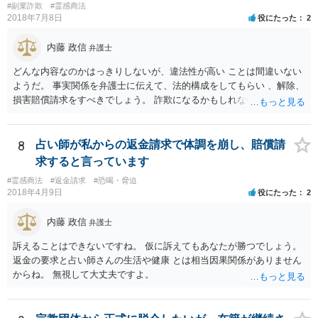
は自由にすることができます。 法的に返金を求める請求が可能である
#副業詐欺
#霊感商法
のかについては、お金を出した経緯などをもう少し詳細に弁護士にヒ
2018年7月8日
役にたった
2
アリングをしてもらって交渉の戦略も立てることが必要になってくる
と思います。
内藤 政信
弁護士
どんな内容なのかはっきりしないが、違法性が高い ことは間違いない
ようだ。 事実関係を弁護士に伝えて、法的構成をしてもらい 、解除、
損害賠償請求をすべきでしょう。 詐欺になるかもしれないですしね。
お話だけでは要領を得ません。 弁護士に持ち込んだほうがいい事案で
す。 費用は後回しでいいでしょう。 勝てる事案かどうかの見極めが先
ですから。
8
占い師が私からの返金請求で体調を崩し、賠償請
求すると言っています
#霊感商法
#返金請求
#恐喝・脅迫
2018年4月9日
役にたった
2
内藤 政信
弁護士
訴えることはできないですね。 仮に訴えてもあなたが勝つでしょう。
返金の要求と占い師さんの生活や健康 とは相当因果関係がありません
からね。 無視して大丈夫ですよ。