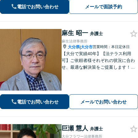
拠点ある地域密着型の事務所】
電話でお問い合わせ
メールで面談予約
麻生 昭一
弁護士
麻生法律事務所
大分県
大分市
営業時間：本日定休日
|
【大分で実績40年】【法テラス利用
可】ご依頼者様それぞれの状況に合わ
せ、最適な解決策をご提案します！緊
急のご相談にも迅速に対応いたしま
す。一つひとつの問題に丁寧に向き合
い、解決までしっかりサポートしま
す。どうぞお気軽にお話しください。
【休日面談可】
電話でお問い合わせ
メールでお問い合わせ
巨瀬 慧人
弁護士
大分フラワー法律事務所