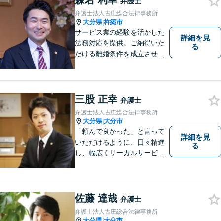
森若 利幸
弁護士
会問題に注力しております。
弁護士法人古庄総合法律事務所
大分県
杵築市
|
サービス業の経験を活かした
詳細を見
法務対応を提供。ご納得いた
る
だける離婚条件を成立させる
ためにサポートします。依頼
者のお話をよく聞き、共感
し、今後の方針を決めていき
ます。【大分県に3拠点ある地
三股 正幸
弁護士
域密着型の事務所】【初回相
弁護士法人古庄総合法律事務所
談無料】
大分県
大分市
|
「頼んで良かった」と言って
詳細を見
いただけるように、日々精進
る
し、幅広くリーガルサービス
をご提供していきます。
佐藤 達哉
弁護士
弁護士法人古庄総合法律事務所
大分県
大分市
|