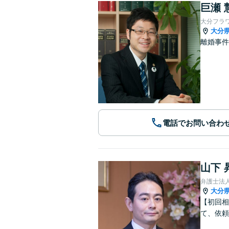
巨瀬 
大分フラ
大分
離婚事件
電話でお問い合わ
山下 
弁護士法
大分
【初回相
て、依頼