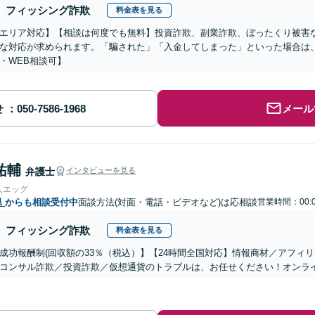
フィッシング詐欺
料金表を見る
エリア対応】【相談は何度でも無料】投資詐欺、副業詐欺、ぼったくり被害
な対応が求められます。「騙された」「入金してしまった」といった場合は
・WEB相談可】
せ
メール
祐輔
弁護士
インタビューを見る
人エッグ
県
からも相談受付中
面談方法(対面・電話・ビデオなど)は応相談
営業時間：00:
フィッシング詐欺
料金表を見る
成功報酬制(回収額の33％（税込）】【24時間全国対応】情報商材／アフィ
コンサル詐欺／投資詐欺／仮想通貨のトラブルは、お任せください！オンラ