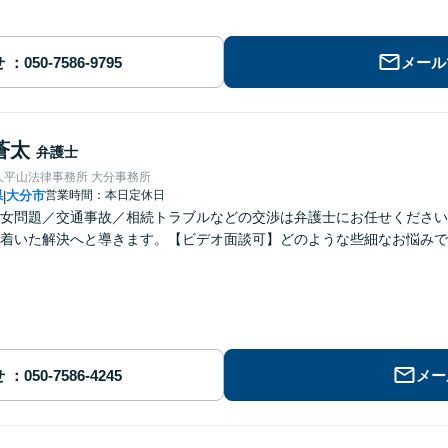
せ
メール
蒼太
弁護士
人平山法律事務所 大分事務所
県
大分市
営業時間：本日定休日
|
女問題／交通事故／相続トラブルなどの交渉は弁護士にお任せください
着いた解決へと導きます。【ビデオ面談可】どのような些細なお悩みで
せ
メー