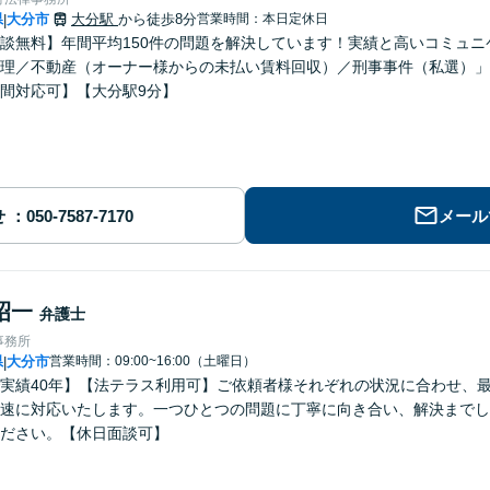
県
大分市
大分駅
から徒歩8分
営業時間：本日定休日
|
談無料】年間平均150件の問題を解決しています！実績と高いコミュ
理／不動産（オーナー様からの未払い賃料回収）／刑事事件（私選）」
間対応可】【大分駅9分】
せ
メール
昭一
弁護士
事務所
県
大分市
営業時間：09:00~16:00（土曜日）
|
実績40年】【法テラス利用可】ご依頼者様それぞれの状況に合わせ、
速に対応いたします。一つひとつの問題に丁寧に向き合い、解決までし
ださい。【休日面談可】