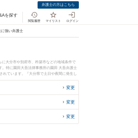
弁護士の方はこちら
&Aを探す
閲覧履歴
マイリスト
ログイン
欺に強い弁護士
らに大分市や別府市、杵築市などの地域条件で
す。特に園田大吾法律事務所の園田 大吾弁護士
目されています。『大分県で土日や夜間に発生し
検索したい』『初回相談無料でフィッシング詐欺
変更
変更
変更