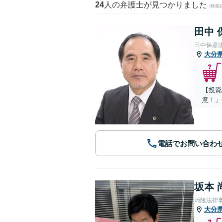
24
人の弁護士が見つかりました
(検索
田中 
田中保彦
大分
【投資
意！」
電話でお問い合わ
坂本 
清陵法律
大分