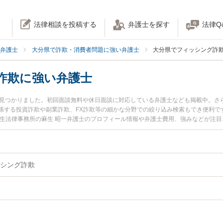
法律相談を投稿する
弁護士を探す
法律Q
弁護士
大分県で詐欺・消費者問題に強い弁護士
大分県でフィッシング詐
詐欺に強い弁護士
名見つかりました。初回面談無料や休日面談に対応している弁護士なども掲載中。さ
係する投資詐欺や副業詐欺、FX詐欺等の細かな分野での絞り込み検索もでき便利で
麻生法律事務所の麻生 昭一弁護士のプロフィール情報や弁護士費用、強みなどが注
士に相談したい』『フィッシング詐欺のトラブル解決の実績豊富な近くの弁護士を
したい』などでお困りの相談者さんにおすすめです。
シング詐欺