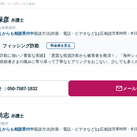
結果について詳しくは
こちら
)
保彦
弁護士
法律事務所
県
からも相談受付中
面談方法(対面・電話・ビデオなど)は応相談
営業時間：本
フィッシング詐欺
料金表を見る
詐欺に強い／豊富な実績】「悪質な投資詐欺から被害者を救済！」「海外シ
依頼者さまの痛みに寄り添って丁寧なヒアリングをおこない、少しでも多く
せ
メール
尚志
弁護士
事務所
県
からも相談受付中
面談方法(対面・電話・ビデオなど)は応相談
営業時間：本