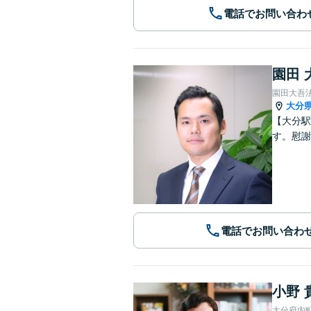
電話でお問い合わ
園田 
園田大吾
大分
【大分駅
す。慰謝
電話でお問い合わ
小野 
大分府内