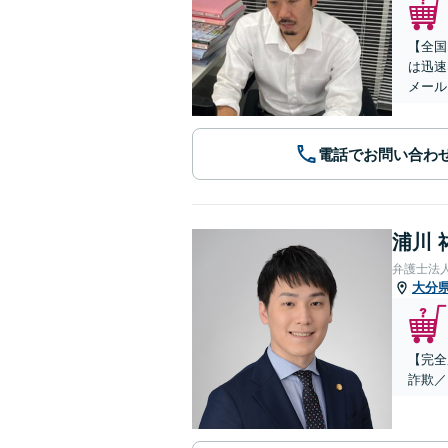
【全国
は迅速
メール
電話でお問い合わ
浦川 
弁護士法
大分
【完全
詐欺／