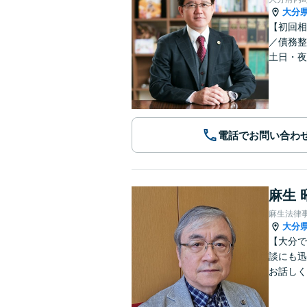
大分
【初回相
／債務整
土日・夜
電話でお問い合わ
麻生 
麻生法律
大分
【大分で
談にも迅
お話しく