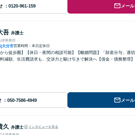
せ
メール
大吾
弁護士
法律事務所
県
大分市
営業時間：本日定休日
|
から徒歩圏】【休日・夜間の相談可能】【離婚問題】「財産分与」適切
料減額、生活費請求も、交渉力と駆け引きで解決へ【借金・債務整理】
せ
メール
貴久
弁護士
インタビューを見る
町法律事務所