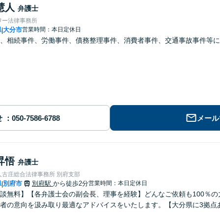
慧人
弁護士
ワー法律事務所
県
大分市
営業時間：本日定休日
|
、相続事件、労働事件、債務整理事件、消費者事件、交通事故事件等に
せ
メール
昇悟
弁護士
人古庄総合法律事務所 別府支部
県
別府市
別府駅
から徒歩2分
営業時間：本日定休日
|
談無料】【各弁護士会の副会長、理事を経験】どんなご依頼も100％
者の意向を汲み取り最適なアドバイスをいたします。【大分県に3拠点