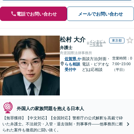
電話でお問い合わせ
メールでお問い合わせ
松村 大介
東京都
インタビュ
ーを見る
弁護士
舟渡国際法律事務所
営業時間：0
佐賀県
か
面談方法(対面・
らも相談
電話・ビデオな
7:00~23:00
受付中
ど)は応相談
（平日）
外国人の家族問題を抱える日本人
【無罪獲得】【中文対応】【全国対応】警察庁の公式解釈を高裁で砕
いた弁護士。不法就労・入管・退去強制・刑事事件——他事務所に断
られた案件も徹底的に闘い抜く。