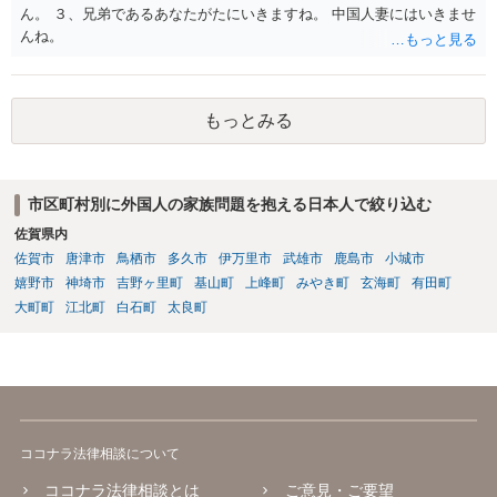
ん。 ３、兄弟であるあなたがたにいきますね。 中国人妻にはいきませ
んね。
もっとみる
市区町村別に外国人の家族問題を抱える日本人で絞り込む
佐賀県内
佐賀市
唐津市
鳥栖市
多久市
伊万里市
武雄市
鹿島市
小城市
嬉野市
神埼市
吉野ヶ里町
基山町
上峰町
みやき町
玄海町
有田町
大町町
江北町
白石町
太良町
ココナラ法律相談について
ココナラ法律相談とは
ご意見・ご要望