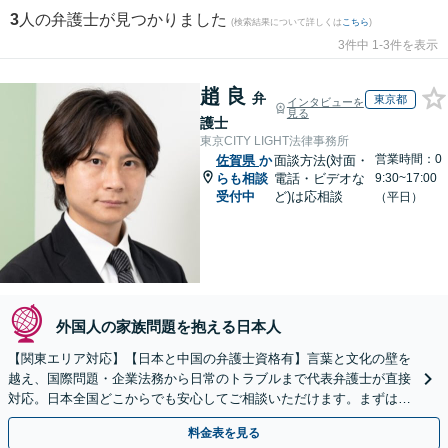
3
人の弁護士が見つかりました
(検索結果について詳しくは
こちら
)
3件中 1-3件を表示
趙 良
弁
東京都
インタビューを
見る
護士
東京CITY LIGHT法律事務所
営業時間：0
佐賀県
か
面談方法(対面・
らも相談
電話・ビデオな
9:30~17:00
受付中
ど)は応相談
（平日）
外国人の家族問題を抱える日本人
【関東エリア対応】【日本と中国の弁護士資格有】言葉と文化の壁を
越え、国際問題・企業法務から日常のトラブルまで代表弁護士が直接
対応。日本全国どこからでも安心してご相談いただけます。まずは一
歩を踏み出してみませんか。【初回相談無料】
料金表を見る