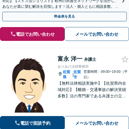
対応】【スイス法ジュリスト】欧州の弁護士ネットワークを活かし、
あなたが真に望む解決を目指します！法人・個人ともに相談多数。細
やかな連絡と粘り強い交渉を徹底【休日・夜間相談可】
料金表を見る
電話でお問い合わせ
メールでお問い合わせ
富永 洋一
弁護士
ありあけ法律事務所
佐賀
佐賀
営業時間：09:00~19:00（平
|
県
市
日）
【無料法律相談実施中】【佐賀県内全
域対応】【離婚・交通事故の解決実績
多数】法の専門家である弁護士の立場
から、依頼者様にとって最も利益とな
ることを第一に考えます。
電話で面談予約
メールでお問い合わせ