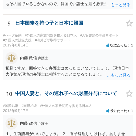
もその国でやるしかないので、韓国で弁護士を雇う必要が出てきそう
です。 それより、事情を説明してパスポートの再発行を求めることは
できないのでしょうか。 そちらのほうが早い気がします。
9
日本国籍を持つ子と日本に帰国
#ハーグ条約
#外国人の家族問題を抱える日本人
#入管書類の申請サポート
#外国人の訴訟支援
#海外ビザ取得サポート
2019年8月14日
役にたった
1
内藤 政信
弁護士
私見ですが、回答できる弁護士はめったにいないでしょう。 現地日本
大使館か現地の弁護士に相談することになるでしょう。
10
中国人妻と、その連れ子への財産分与について
#国際結婚
#国際相続
#外国人の家族問題を抱える日本人
2018年9月17日
役にたった
1
内藤 政信
弁護士
１、生前贈与がいいでしょう。 ２、養子縁組しなければ、ありませ