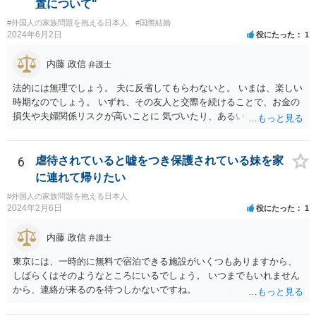
置について"
使館に問い合わせたほうがいいかもしれません。ネットでの情報収集
#外国人の家族問題を抱える日本人
#国際結婚
もしたほうがいいと思います
2024年6月2日
役にたった
1
内藤 政信
弁護士
法的には無理でしょう。 夫に反省してもらわないと。 いまは、楽しい
時期なのでしょう。 いずれ、その友人と交際を続けることで、お金の
損失や夫婦関係リスクが高いことに 気づいたり、あるいは、飽きると
思いますけどね。
6
虐待されていると嘘をつき保護されている妹を家
に連れて帰りたい
#外国人の家族問題を抱える日本人
2024年2月6日
役にたった
1
内藤 政信
弁護士
東京には、一時的に無料で宿泊できる施設がいくつもありますから、
しばらくはそのようなところにいるでしょう。 いつまでもいれません
から、連絡が来るのを待つしかないですね。