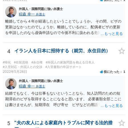
外国人・国際問題に強い弁護士
稲森 幸一
弁護士
離婚してから４年が経過したということでしょうか。 その間、ビザの
更新はなかったのでしょうか。離婚しているのに、配偶者ビザの更新
を申請したのなら虚偽申請なので今後不利に扱われる危険がありま
す。 そうではなくて、今後離婚して初めて変更申請するということで
しょうか。ただその場合も通用しないかもしれませんが、すぐに届け
る必要があることを知らなかったとしか言いようがないのかもしれま
4
イラン人を日本に招待する（就労、永住目的）
せん。それが事実なら仕方ないです。その上で、今までに日本で真面
目に働いていたこと、今後の生活に十分困らないお金があることなど
#帰化
#在留資格
#永住権
#外国人の家族問題を抱える日本人
を示していくことになると思います。 頑張ってください。
#入管対応・外国人との交渉
#入管書類の申請サポート
2022年5月28日
役にたった
1
外国人・国際問題に強い弁護士
稲森 幸一
弁護士
結婚でもなく、今は仕事もないということなら、知人訪問のための短
期滞在のビザを取得することになると思います。 必要書類全部ここに
は書けませんが、短期滞在 呼び寄せ ビザなどの用語で検索すると
あなたが日本で用意する物と本人が自分で用意するものが出てきま
す。 それらを揃えて、イランにある日本大使館ににビザを申請するこ
とになります。 期間は通常９０日、３０日、あるいは１５日ですが、
5
"夫の友人による家庭内トラブルに関する法的措
今はコロナもあり刻々と状況が変わっているので、事前に外務省や大