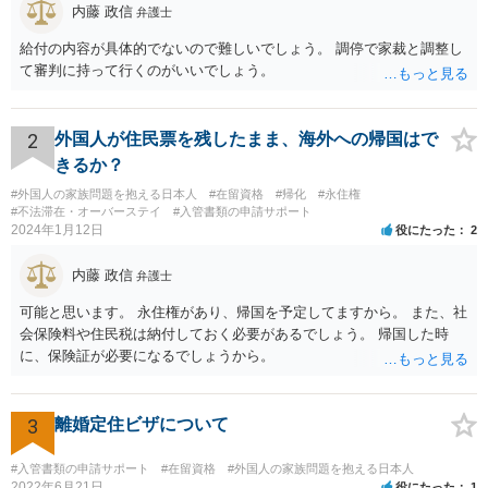
内藤 政信
弁護士
給付の内容が具体的でないので難しいでしょう。 調停で家裁と調整し
て審判に持って行くのがいいでしょう。
2
外国人が住民票を残したまま、海外への帰国はで
きるか？
#外国人の家族問題を抱える日本人
#在留資格
#帰化
#永住権
#不法滞在・オーバーステイ
#入管書類の申請サポート
2024年1月12日
役にたった
2
内藤 政信
弁護士
可能と思います。 永住権があり、帰国を予定してますから。 また、社
会保険料や住民税は納付しておく必要があるでしょう。 帰国した時
に、保険証が必要になるでしょうから。
3
離婚定住ビザについて
#入管書類の申請サポート
#在留資格
#外国人の家族問題を抱える日本人
2022年6月21日
役にたった
1