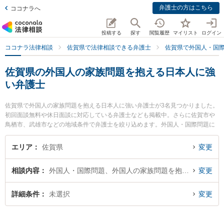
弁護士の方はこちら
ココナラへ
投稿する
探す
閲覧履歴
マイリスト
ログイン
ココナラ法律相談
佐賀県で法律相談できる弁護士
佐賀県で外国人・国
佐賀県の外国人の家族問題を抱える日本人に強
い弁護士
佐賀県で外国人の家族問題を抱える日本人に強い弁護士が3名見つかりました。
初回面談無料や休日面談に対応している弁護士なども掲載中。さらに佐賀市や
鳥栖市、武雄市などの地域条件で弁護士を絞り込めます。外国人・国際問題に
関係する国際離婚やハーグ条約、国際結婚等の細かな分野での絞り込み検索も
でき便利です。特にありあけ法律事務所の富永 洋一弁護士や武雄法律事務所の
エリア
佐賀県
変更
大和 幸四郎弁護士、山口・佐藤法律事務所の山口 修弁護士のプロフィール情報
や弁護士費用、強みなどが注目されています。『佐賀県で土日や夜間に発生し
相談内容
外国人・国際問題、外国人の家族問題を抱える日本人
変更
た外国人の家族問題を抱える日本人のトラブルを今すぐに弁護士に相談した
い』『外国人の家族問題を抱える日本人のトラブル解決の実績豊富な近くの弁
護士を検索したい』『初回相談無料で外国人の家族問題を抱える日本人を法律
詳細条件
未選択
変更
相談できる佐賀県内の弁護士に相談予約したい』などでお困りの相談者さんに
おすすめです。