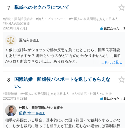
7
親戚へのセクハラについて
#訴訟・損害賠償請求
#個人・プライベート
#外国人の家族問題を抱える日本人
#外国人の訴訟支援
2023年1月23日
役にたった
1
匿名A
弁護士
＞仮に従姉妹がショックで精神疾患を負ったとしたら、国際民事訴訟
もあり得ますか？ 海外というのがどこなのか分かりませんが、可能性
がゼロと断言できない以上、あり得るかと。
8
国際結婚 離婚後パスポートを返してもらえな
い。
#国際離婚
#外国人の家族問題を抱える日本人
#入管対応・外国人との交渉
2022年3月28日
役にたった
1
外国人・国際問題に強い弁護士
稲森 幸一
弁護士
相手が外国にいる場合、基本的にその国（韓国）で裁判をするしかな
く、しかも裁判に勝っても相手方が任意に応じない場合には強制執行