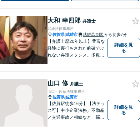
大和 幸四郎
弁護士
武雄法律事務所
佐賀県
武雄市
武雄温泉駅
から徒歩7分
|
【弁護士歴20年以上】豊富な
詳細を見
経験に裏打ちされた的確でぶ
る
れない弁護スタンス。多数の
著書・メディア出演あり。
【借金・債務整理】約2000件
の解決実績。【相続遺言】司
山口 修
法書士などとも連携しワンス
弁護士
トップで解決。難事件には他
山口・佐藤法律事務所
弁護士と協力も。元調停委
佐賀県
佐賀市
|
員。
【佐賀駅徒歩16分】【法テラ
詳細を見
ス可】中小企業法務／不動産
る
／交通事故／相続など、幅広
いお困りごとに対応！依頼者
様のお気持ちやご事情に寄り
添い、適切な解決へと導きま