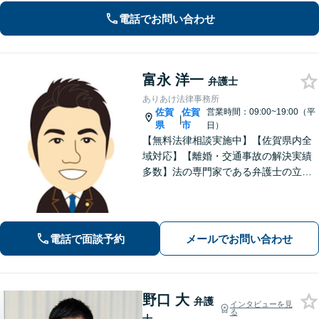
ブルに対応【初回のご相談30分無料】
電話でお問い合わせ
富永 洋一
弁護士
ありあけ法律事務所
佐賀
佐賀
営業時間：09:00~19:00（平
|
県
市
日）
【無料法律相談実施中】【佐賀県内全
域対応】【離婚・交通事故の解決実績
多数】法の専門家である弁護士の立場
から、依頼者様にとって最も利益とな
ることを第一に考えます。
電話で面談予約
メールでお問い合わせ
野口 大
弁護
インタビューを見
る