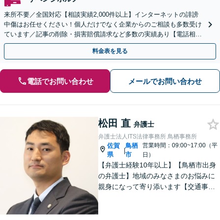
来所不要／全国対応【相談実績2,000件以上】インターネットの誹謗
中傷はお任せください！個人だけでなく企業からのご相談も多数受け
ています／記事の削除・損害賠償請求など多数の実績あり【電話相談
可】【初回相談無料】【夜間休日面談可】
料金表を見る
電話でお問い合わせ
メールでお問い合わせ
松田 直
弁護士
弁護士法人ITS法律事務所 鳥栖事務所
佐賀
鳥栖
営業時間：09:00~17:00（平
|
県
市
日）
【弁護士経験10年以上】【鳥栖市出身
の弁護士】地域のみなさまのお悩みに
親身になって寄り添います【交通事
故】正当な権利を主張して正当な賠償
金を獲得します【離婚・男女問題】慰
謝料、財産分与、親権など幅広いトラ