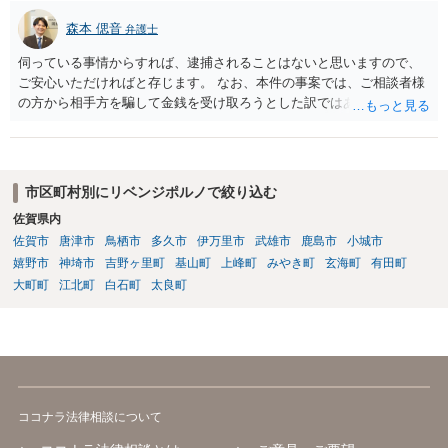
森本 偲音
弁護士
伺っている事情からすれば、逮捕されることはないと思いますので、
ご安心いただければと存じます。 なお、本件の事案では、ご相談者様
の方から相手方を騙して金銭を受け取ろうとした訳ではありませんの
で、詐欺罪が 成立する余地はないと考えます。 以上ご参考までに。
市区町村別にリベンジポルノで絞り込む
佐賀県内
佐賀市
唐津市
鳥栖市
多久市
伊万里市
武雄市
鹿島市
小城市
嬉野市
神埼市
吉野ヶ里町
基山町
上峰町
みやき町
玄海町
有田町
大町町
江北町
白石町
太良町
ココナラ法律相談について