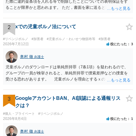
た際に違約金条項を入れる等で削除したことについての表明保証をす
ることが限界かと思われます。 ただ，書面を家に送ると家族に不貞行
為が発覚しご自身が慰謝料請求を受けるリスクがあるため，書面で削
除等を求めることは避けたほうが良いかと思われます。
2
xでの児童ポルノ法について
#リベンジポルノ
#加害者
#児童ポルノ・わいせつ物頒布等
#加害者
2026年7月12日
役にたった
3
奥村 徹
弁護士
児童ポルノのダウンロードは単純所持罪（7条1項）を疑われるので、
グループの一員が検挙されると、単純所持罪で捜索差押などの捜査を
受ける恐れがあります。 児童ポルノを理由とするｘのアカウント凍
結は日本警察に通報されることがあって（確率はわかりませんが実例
は珍しくない）、これも捜索差押を受けるおそれがあります
3
GoogleアカウントBAN、AI誤認による通報リス
クは？
#個人・プライベート
#リベンジポルノ
2026年8月4日
役にたった
1
奥村 徹
弁護士