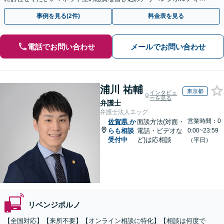
代表弁護士が最後まで対応【関東エリア以外の相談も可】
事例を見る(2件)
料金表を見る
電話でお問い合わせ
メールでお問い合わせ
浦川 祐輔
東京都
インタビュ
ーを見る
弁護士
弁護士法人エッグ
営業時間：0
佐賀県
か
面談方法(対面・
らも相談
電話・ビデオな
0:00~23:59
受付中
ど)は応相談
（平日）
リベンジポルノ
【全国対応】【来所不要】【オンライン相談に特化】【相談は何度で