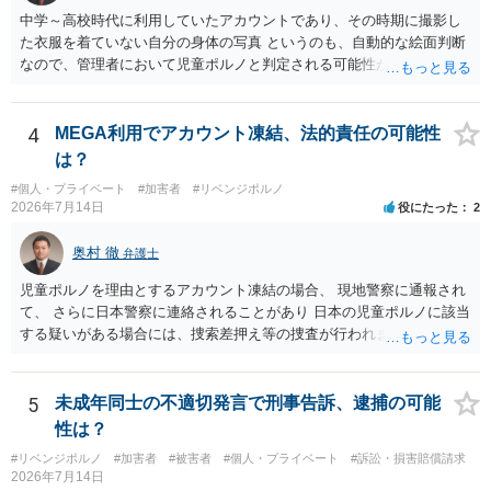
中学～高校時代に利用していたアカウントであり、その時期に撮影し
た衣服を着ていない自分の身体の写真 というのも、自動的な絵面判断
なので、管理者において児童ポルノと判定される可能性があります。
日本警察に連絡される可能性はあるでしょう。
4
MEGA利用でアカウント凍結、法的責任の可能性
は？
#個人・プライベート
#加害者
#リベンジポルノ
2026年7月14日
役にたった
2
奥村 徹
弁護士
児童ポルノを理由とするアカウント凍結の場合、 現地警察に通報され
て、 さらに日本警察に連絡されることがあり 日本の児童ポルノに該当
する疑いがある場合には、捜索差押え等の捜査が行われます。 実際に
捜索された人もいますので、 対応については、弁護士に直接相談して
ください。
5
未成年同士の不適切発言で刑事告訴、逮捕の可能
性は？
#リベンジポルノ
#加害者
#被害者
#個人・プライベート
#訴訟・損害賠償請求
2026年7月14日