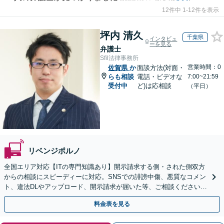
12件中 1-12件を表示
坪内 清久
千葉県
インタビュ
ーを見る
弁護士
Sfil法律事務所
営業時間：0
佐賀県
か
面談方法(対面・
らも相談
電話・ビデオな
7:00~21:59
受付中
ど)は応相談
（平日）
リベンジポルノ
全国エリア対応【ITの専門知識あり】開示請求する側・された側双方
からの相談にスピーディーに対応。SNSでの誹謗中傷、悪質なコメン
ト、違法DLやアップロード、開示請求が届いた等、ご相談ください
【WEB面談OK&解決実績豊富】【千葉中央駅4分】
料金表を見る