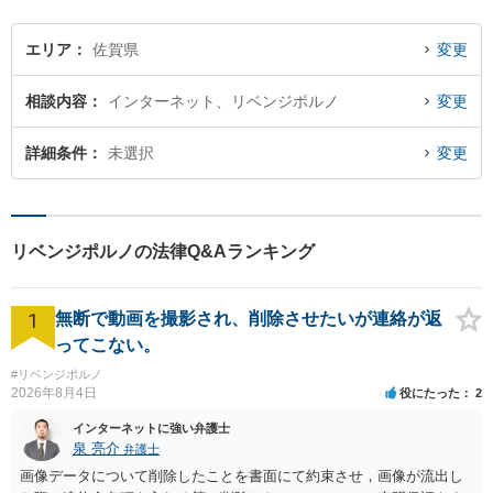
談無料】【土日祝・夜間相談
可】
エリア
佐賀県
変更
相談内容
インターネット、リベンジポルノ
変更
詳細条件
未選択
変更
リベンジポルノの法律Q&Aランキング
1
無断で動画を撮影され、削除させたいが連絡が返
ってこない。
#リベンジポルノ
2026年8月4日
役にたった
2
インターネットに強い弁護士
泉 亮介
弁護士
画像データについて削除したことを書面にて約束させ，画像が流出し