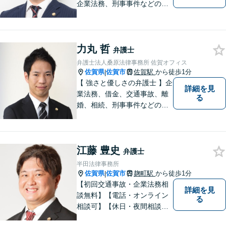
企業法務、刑事事件などのご
相談を承っております。まず
はお気軽にご相談ください。
チーム体制による迅速で最適
力丸 哲
なリーガルサービスを提供い
弁護士
たします。
弁護士法人桑原法律事務所 佐賀オフィス
佐賀県
佐賀市
佐賀駅
から徒歩1分
|
【 強さと優しさの弁護士 】企
詳細を見
業法務、借金、交通事故、離
る
婚、相続、刑事事件などのご
相談を承っております。まず
はお気軽にご相談ください。
チーム体制による迅速で最適
江藤 豊史
なリーガルサービスを提供い
弁護士
たします。
半田法律事務所
佐賀県
佐賀市
麹町駅
から徒歩1分
|
【初回交通事故・企業法務相
詳細を見
談無料】【電話・オンライン
る
相談可】【休日・夜間相談
可】適正・迅速、そして親身