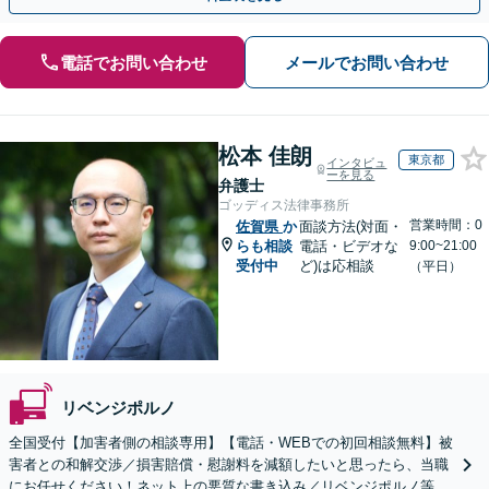
電話でお問い合わせ
メールでお問い合わせ
松本 佳朗
東京都
インタビュ
ーを見る
弁護士
ゴッディス法律事務所
営業時間：0
佐賀県
か
面談方法(対面・
らも相談
電話・ビデオな
9:00~21:00
受付中
ど)は応相談
（平日）
リベンジポルノ
全国受付【加害者側の相談専用】【電話・WEBでの初回相談無料】被
害者との和解交渉／損害賠償・慰謝料を減額したいと思ったら、当職
にお任せください！ネット上の悪質な書き込み／リベンジポルノ等、