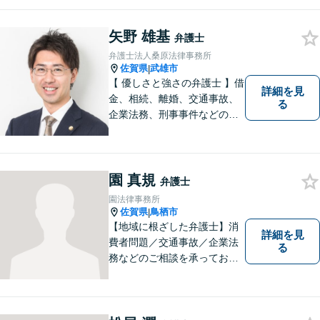
なサービスの提供を心がけて
います。
矢野 雄基
弁護士
弁護士法人桑原法律事務所
佐賀県
武雄市
|
【 優しさと強さの弁護士 】借
詳細を見
金、相続、離婚、交通事故、
る
企業法務、刑事事件などのご
相談を承っております。まず
はお気軽にご相談ください。
チーム体制による迅速で最適
なリーガルサービスを提供い
園 真規
弁護士
たします。
園法律事務所
佐賀県
鳥栖市
|
【地域に根ざした弁護士】消
詳細を見
費者問題／交通事故／企業法
る
務などのご相談を承っており
ます。土曜・日曜・夜間につ
いては事前にご予約をいただ
ければ可能な限り相談をお受