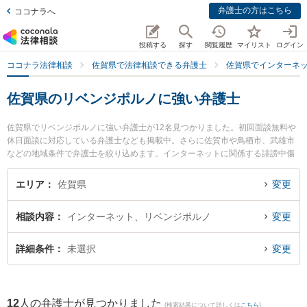
弁護士の方はこちら
ココナラへ
投稿する
探す
閲覧履歴
マイリスト
ログイン
ココナラ法律相談
佐賀県で法律相談できる弁護士
佐賀県でインターネ
佐賀県のリベンジポルノに強い弁護士
佐賀県でリベンジポルノに強い弁護士が12名見つかりました。初回面談無料や
休日面談に対応している弁護士なども掲載中。さらに佐賀市や鳥栖市、武雄市
などの地域条件で弁護士を絞り込めます。インターネットに関係する誹謗中傷
や名誉毀損、個人特定等の細かな分野での絞り込み検索もでき便利です。特に
弁護士法人ITS法律事務所 鳥栖事務所の松田 直弁護士やありあけ法律事務所の
エリア
佐賀県
変更
富永 洋一弁護士、小畑法律事務所の野口 大弁護士のプロフィール情報や弁護士
費用、強みなどが注目されています。『佐賀県で土日や夜間に発生したリベン
相談内容
インターネット、リベンジポルノ
変更
ジポルノのトラブルを今すぐに弁護士に相談したい』『リベンジポルノのトラ
ブル解決の実績豊富な近くの弁護士を検索したい』『初回相談無料でリベンジ
ポルノを法律相談できる佐賀県内の弁護士に相談予約したい』などでお困りの
詳細条件
未選択
変更
相談者さんにおすすめです。
12
人の弁護士が見つかりました
(検索結果について詳しくは
こちら
)