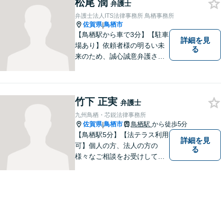
けしております。まずはお気
松尾 潤
弁護士
軽にお問い合わせください。
弁護士法人ITS法律事務所 鳥栖事務所
佐賀県
鳥栖市
|
【鳥栖駅から車で3分】【駐車
詳細を見
場あり】依頼者様の明るい未
る
来のため、誠心誠意弁護させ
ていただきます。弁護士とし
て、毅然とした対応を行いま
す。インターネット／刑事／
相続など、幅広い困りごとに
竹下 正実
弁護士
対応可能！【完全個室で対
九州鳥栖・芯鋭法律事務所
応】
佐賀県
鳥栖市
鳥栖駅
から徒歩5分
|
【鳥栖駅5分】【法テラス利用
詳細を見
可】個人の方、法人の方の
る
様々なご相談をお受けしてお
ります。依頼者様のお話をし
っかりお聞きし、お気持ちや
ご事情に沿った解決策をご提
案いたします。【債務整理・
残業代請求については初回面