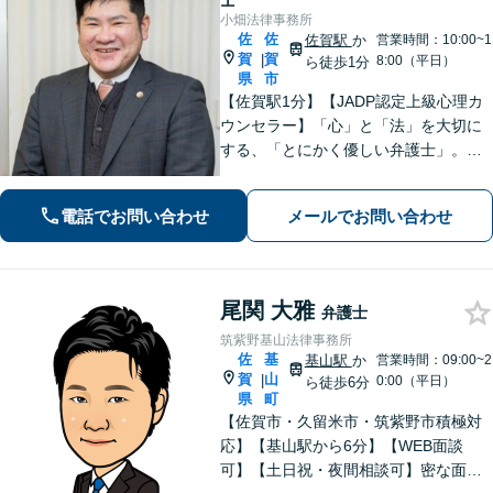
士
小畑法律事務所
佐
佐
佐賀駅
か
営業時間：10:00~1
賀
賀
|
8:00（平日）
ら徒歩1分
県
市
【佐賀駅1分】【JADP認定上級心理カ
ウンセラー】「心」と「法」を大切に
する、「とにかく優しい弁護士」。お
客さまの幸せな生活のため、あらゆる
観点から解決策を精査してまいりま
電話でお問い合わせ
メールでお問い合わせ
す。刑事事件／離婚問題など多数の実
績あり【完全個室】
尾関 大雅
弁護士
筑紫野基山法律事務所
佐
基
基山駅
か
営業時間：09:00~2
賀
山
|
0:00（平日）
ら徒歩6分
県
町
【佐賀市・久留米市・筑紫野市積極対
応】【基山駅から6分】【WEB面談
可】【土日祝・夜間相談可】密な面談