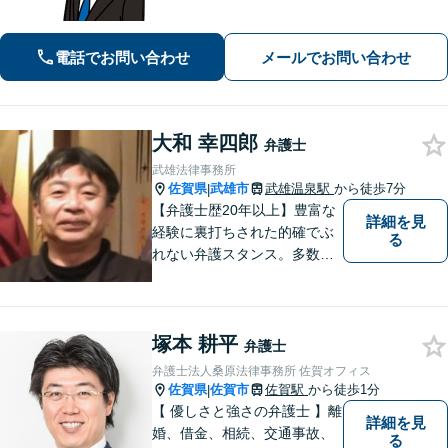
とこまめな連絡を心がけ、きめ細やか
にサポート！依頼者様の想いを汲み取
り、最善を尽くします。「相談者様に
電話でお問い合わせ
メールでお問い合わせ
寄り添い親身に対応」【個室対応／守
秘義務厳守】
大和 幸四郎
弁護士
武雄法律事務所
佐賀県
武雄市
武雄温泉駅
から徒歩7分
|
【弁護士歴20年以上】豊富な
詳細を見
経験に裏打ちされた的確でぶ
る
れない弁護スタンス。多数の
著書・メディア出演あり。
【借金・債務整理】約2000件
の解決実績。【相続遺言】司
塚本 耕平
法書士などとも連携しワンス
弁護士
トップで解決。難事件には他
弁護士法人桑原法律事務所 佐賀オフィス
弁護士と協力も。元調停委
佐賀県
佐賀市
佐賀駅
から徒歩1分
|
員。
【 優しさと強さの弁護士 】離
詳細を見
婚、借金、相続、交通事故、
る