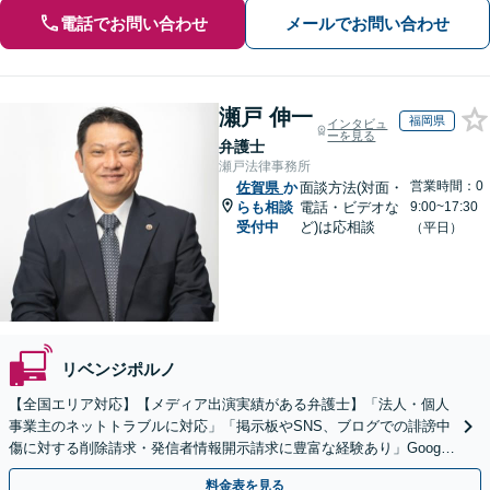
電話でお問い合わせ
メールでお問い合わせ
瀬戸 伸一
福岡県
インタビュ
ーを見る
弁護士
瀬戸法律事務所
営業時間：0
佐賀県
か
面談方法(対面・
らも相談
電話・ビデオな
9:00~17:30
受付中
ど)は応相談
（平日）
リベンジポルノ
【全国エリア対応】【メディア出演実績がある弁護士】「法人・個人
事業主のネットトラブルに対応」「掲示板やSNS、ブログでの誹謗中
傷に対する削除請求・発信者情報開示請求に豊富な経験あり」Google
口コミの削除請求・賠償請求のご相談はお任せ
料金表を見る