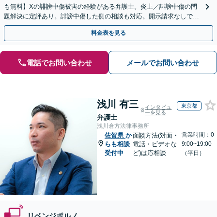
も無料】Xの誹謗中傷被害の経験がある弁護士。炎上／誹謗中傷の問
題解決に定評あり。誹謗中傷した側の相談も対応。開示請求なしで本
人の特定ができる場合もあり。
料金表を見る
電話でお問い合わせ
メールでお問い合わせ
浅川 有三
東京都
インタビュ
ーを見る
弁護士
浅川倉方法律事務所
営業時間：0
佐賀県
か
面談方法(対面・
らも相談
電話・ビデオな
9:00~19:00
受付中
ど)は応相談
（平日）
リベンジポルノ