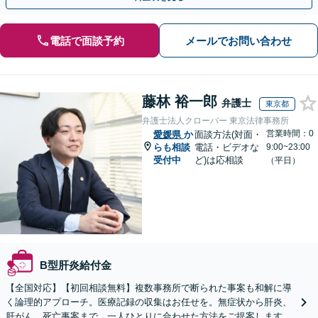
電話で面談予約
メールでお問い合わせ
藤林 裕一郎
弁護士
東京都
弁護士法人クローバー 東京法律事務所
営業時間：0
愛媛県
か
面談方法(対面・
らも相談
電話・ビデオな
9:00~23:00
受付中
ど)は応相談
（平日）
B型肝炎給付金
【全国対応】【初回相談無料】複数事務所で断られた事案も和解に導
く論理的アプローチ。医療記録の収集はお任せを。無症状から肝炎、
肝がん、死亡事案まで、一人ひとりに合わせた方法をご提案します。