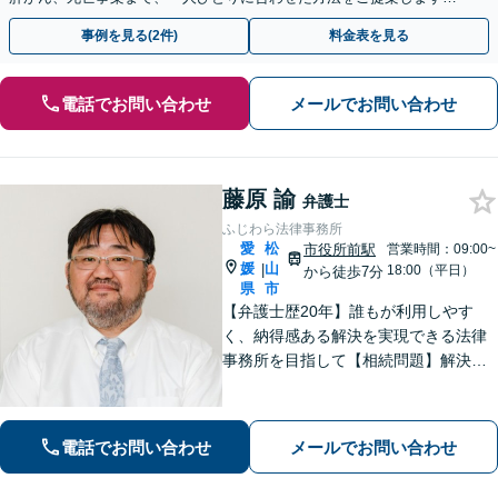
手続きの負担を減らし、権利を守ります。
事例を見る(2件)
料金表を見る
電話でお問い合わせ
メールでお問い合わせ
藤原 諭
弁護士
ふじわら法律事務所
愛
松
市役所前駅
営業時間：09:00~
媛
山
|
18:00（平日）
から徒歩7分
県
市
【弁護士歴20年】誰もが利用しやす
く、納得感ある解決を実現できる法律
事務所を目指して【相続問題】解決実
績100件以上。経験で培ったノウハウを
もとに最善策をご提案【離婚問題】離
婚協議から調停、裁判まで、あらゆる
電話でお問い合わせ
メールでお問い合わせ
フェーズに対応【市役所前駅6分】