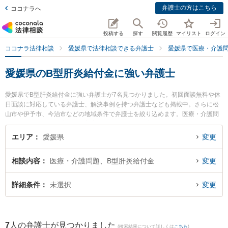
弁護士の方はこちら
ココナラへ
投稿する
探す
閲覧履歴
マイリスト
ログイン
ココナラ法律相談
愛媛県で法律相談できる弁護士
愛媛県で医療・介護
愛媛県のB型肝炎給付金に強い弁護士
愛媛県でB型肝炎給付金に強い弁護士が7名見つかりました。初回面談無料や休
日面談に対応している弁護士、解決事例を持つ弁護士なども掲載中。さらに松
山市や伊予市、今治市などの地域条件で弁護士を絞り込めます。医療・介護問
題に関係する歯科治療ミスや美容整形のトラブル、産婦人科の訴訟等の細かな
分野での絞り込み検索もでき便利です。特に愛媛まこと法律事務所の横川 主磨
エリア
愛媛県
変更
弁護士やふじわら法律事務所の藤原 諭弁護士、なかむら法律事務所の中村 大祐
弁護士のプロフィール情報や弁護士費用、強みなどが注目されています。『愛
相談内容
医療・介護問題、B型肝炎給付金
変更
媛県で土日や夜間に発生したB型肝炎給付金のトラブルを今すぐに弁護士に相談
したい』『B型肝炎給付金のトラブル解決の実績豊富な近くの弁護士を検索した
い』『初回相談無料でB型肝炎給付金を法律相談できる愛媛県内の弁護士に相談
詳細条件
未選択
変更
予約したい』などでお困りの相談者さんにおすすめです。
7
人の弁護士が見つかりました
(検索結果について詳しくは
こちら
)