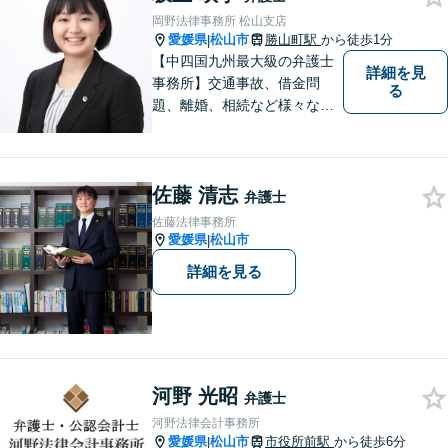
岡野法律事務所 松山支店
愛媛県
松山市
勝山町駅
から徒歩1分
|
【中四国九州最大級の弁護士
詳細を見
事務所】交通事故、借金問
る
題、離婚、相続など様々な問
題について、「何度でも無
料」の相談を行っています！
まずはお気軽にご相談くださ
佐藤 清志
い！
弁護士
佐藤法律事務所
愛媛県
松山市
|
詳細を見る
河野 光昭
弁護士
河野法律会計事務所
愛媛県
松山市
市役所前駅
から徒歩6分
|