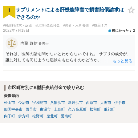
1
サプリメントによる肝機能障害で損害賠償請求は
できるのか
#慰謝料請求・訴訟
#B型肝炎給付金
#患者・入所者側
#投薬ミス
2022年7月18日
役にたった
2
内藤 政信
弁護士
それは、医師の話を聞かないとわからないですね。 サプリの成分が、
誰に対しても同じような症状をもたらすのかどうか。
市区町村別にB型肝炎給付金で絞り込む
愛媛県内
松山市
今治市
宇和島市
八幡浜市
新居浜市
西条市
大洲市
伊予市
四国中央市
西予市
東温市
上島町
久万高原町
松前町
砥部町
内子町
伊方町
松野町
鬼北町
愛南町