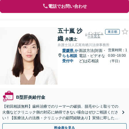
電話でお問い合わせ
五十嵐 沙
東京都
インタビュ
ーを見る
織
弁護士
弁護士法人広尾有栖川法律事務所
営業時間：1
愛媛県
か
面談方法(対面・
らも相談
電話・ビデオな
0:00~16:00
受付中
ど)は応相談
（平日）
B型肝炎給付金
【初回相談無料】歯科治療でのリーマーの破損、脱毛やシミ取りでの
火傷などクリニック側の対応に納得できない場合はぜひご相談くださ
い！【医療法人の法務・クリニックの顧問経験あり】実情に即したア
ドバイスで、納得のできるトラブルの解決を目指します。
料金表を見る