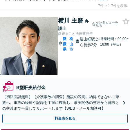
7件中 1-7件を表示
横川 主磨
弁
インタビューを
見る
護士
愛媛まこと法律事務所
愛
松
勝山町駅
か
営業時間：09:00~
媛
山
|
18:00（平日）
ら徒歩2分
県
市
B型肝炎給付金
【初回面談無料】【介護事故の調査】施設の説明に納得できないご家
族へ。事故の経緯や記録を丁寧に確認し、事実関係の整理から施設と
の交渉まで一貫してサポートします【WEB・メール相談可】
料金表を見る