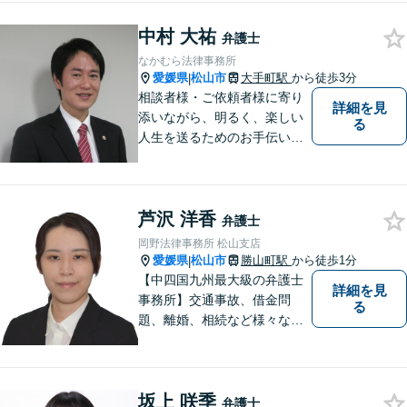
中村 大祐
弁護士
なかむら法律事務所
愛媛県
松山市
大手町駅
から徒歩3分
|
相談者様・ご依頼者様に寄り
詳細を見
添いながら、明るく、楽しい
る
人生を送るためのお手伝いを
したいと思います。お気軽に
ご相談ください。
芦沢 洋香
弁護士
岡野法律事務所 松山支店
愛媛県
松山市
勝山町駅
から徒歩1分
|
【中四国九州最大級の弁護士
詳細を見
事務所】交通事故、借金問
る
題、離婚、相続など様々な問
題について、「何度でも無
料」の相談を行っています！
まずはお気軽にご相談くださ
坂上 咲季
い！
弁護士