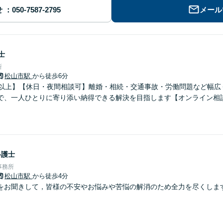
せ
メール
士
所
松山市駅
から徒歩6分
年以上】【休日・夜間相談可】離婚・相続・交通事故・労働問題など幅広
で、一人ひとりに寄り添い納得できる解決を目指します【オンライン相
弁護士
事務所
松山市駅
から徒歩4分
をお聞きして，皆様の不安やお悩みや苦悩の解消のため全力を尽くしま