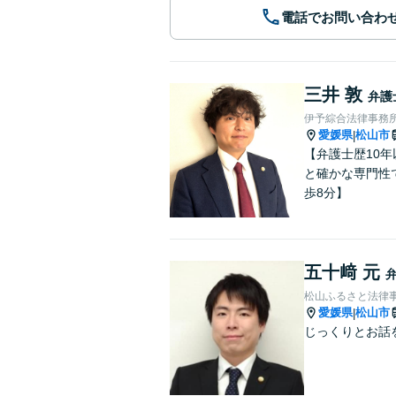
電話でお問い合わ
三井 敦
弁護
伊予綜合法律事務
愛媛県
松山市
|
【弁護士歴10
と確かな専門性
歩8分】
五十﨑 元
松山ふるさと法律
愛媛県
松山市
|
じっくりとお話