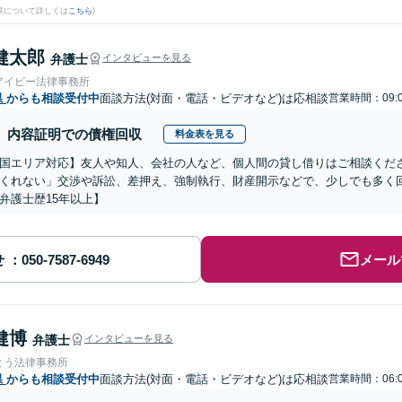
果について詳しくは
こちら
)
健太郎
弁護士
インタビューを見る
アイビー法律事務所
県
からも相談受付中
面談方法(対面・電話・ビデオなど)は応相談
営業時間：09:0
内容証明での債権回収
料金表を見る
国エリア対応】友人や知人、会社の人など、個人間の貸し借りはご相談くだ
くれない」交渉や訴訟、差押え、強制執行、財産開示などで、少しでも多く
弁護士歴15年以上】
せ
メール
健博
弁護士
インタビューを見る
とう法律事務所
県
からも相談受付中
面談方法(対面・電話・ビデオなど)は応相談
営業時間：06:0