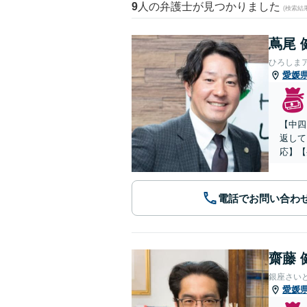
9
人の弁護士が見つかりました
(検索結
蔦尾 
ひろしま
愛媛
【中四
返して
応】【
電話でお問い合わ
齋藤 
銀座さい
愛媛