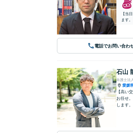
【当日
ます。
電話でお問い合わ
石山 
弁護士法
愛媛
【高い交
お任せ。
します。