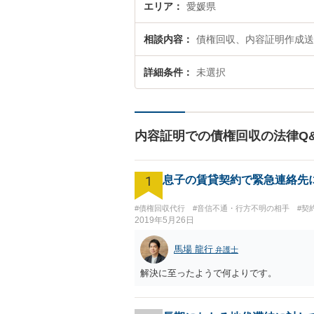
エリア
愛媛県
相談内容
債権回収、内容証明作成送
詳細条件
未選択
内容証明での債権回収の法律Q
1
息子の賃貸契約で緊急連絡先
#債権回収代行
#音信不通・行方不明の相手
#契
2019年5月26日
馬場 龍行
弁護士
解決に至ったようで何よりです。