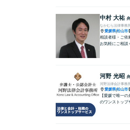
中村 大祐
なかむら法律事務
愛媛県
松山市
|
相談者様・ご依
お気軽にご相談
河野 光昭
河野法律会計事務
愛媛県
松山市
|
【愛媛で唯一の
のワンストップ