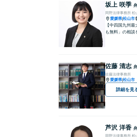
坂上 咲季
岡野法律事務所 松
愛媛県
松山市
|
【中四国九州最
も無料」の相談
佐藤 清志
佐藤法律事務所
愛媛県
松山市
|
詳細を見
芦沢 洋香
岡野法律事務所 松