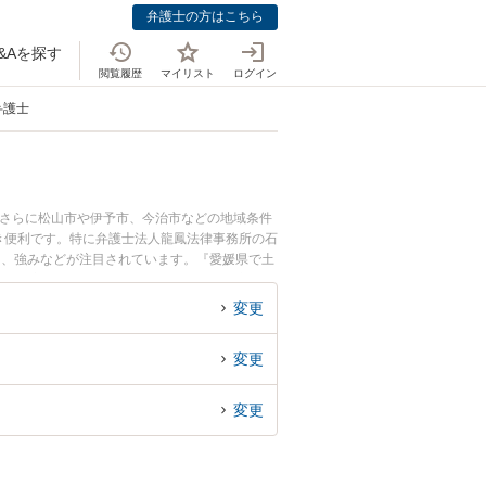
弁護士の方はこちら
&Aを探す
閲覧履歴
マイリスト
ログイン
弁護士
。さらに松山市や伊予市、今治市などの地域条件
き便利です。特に弁護士法人龍鳳法律事務所の石
用、強みなどが注目されています。『愛媛県で土
実績豊富な近くの弁護士を検索したい』『初回相
。
変更
変更
変更