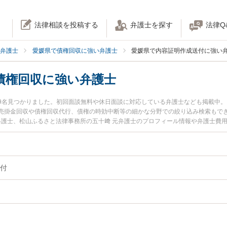
法律相談を投稿する
弁護士を探す
法律Q
弁護士
愛媛県で債権回収に強い弁護士
愛媛県で内容証明作成送付に強い
債権回収に強い弁護士
9名見つかりました。初回面談無料や休日面談に対応している弁護士なども掲載中
売掛金回収や債権回収代行、債権の時効中断等の細かな分野での絞り込み検索もで
敦弁護士、松山ふるさと法律事務所の五十﨑 元弁護士のプロフィール情報や弁護士費
ラブルを今すぐに弁護士に相談したい』『内容証明での債権回収のトラブル解決の
る愛媛県内の弁護士に相談予約したい』などでお困りの相談者さんにおすすめです
付