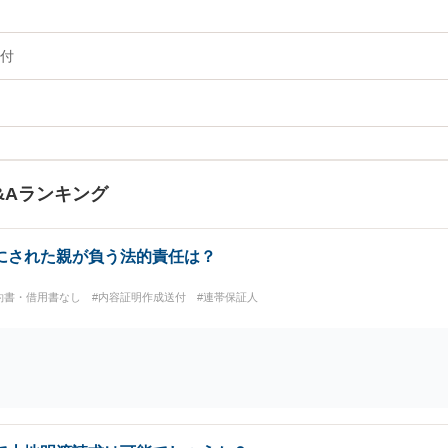
付
&Aランキング
にされた親が負う法的責任は？
約書・借用書なし
#内容証明作成送付
#連帯保証人