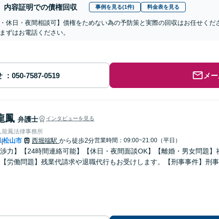
内容証明での債権回収
事例を見る(1件)
料金表を見る
・休日・夜間相談可】債権をためない為の予防策と実際の回収はお任せくだ
まずはお電話ください。
せ
メー
龍鳳
弁護士
インタビューを見る
人龍鳳法律事務所
県
松山市
西堀端駅
から徒歩2分
営業時間：09:00~21:00（平日）
|
渉力】【24時間連絡可能】【休日・夜間面談OK】【離婚・男女問題】
【労働問題】残業代請求や退職代行もお受けします。【刑事事件】刑事