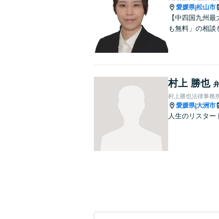
愛媛県
松山市
|
【中四国九州最
も無料」の相談
村上 勝也
村上勝也法律事務
愛媛県
大洲市
|
人生のリスター